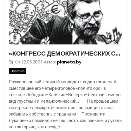
«КОНГРЕСС ДЕМОКРАТИЧЕСКИХ СИЛ» ЗАВЕРШИЛСЯ ЗАБАВНО
planeta.by
От
22.05.2007
Автор:
Политика
Разжалованный «единый кандидат» ходил гоголем. А
сместившее его четырехголовое «политбюро» в
составе Лебедько–Калякин–Вечерко–Левкович имело
вид грустный и меланхолический… На прошедшем
«конгрессе демократических сил» оппозиция стала
забывать собственные традиции – Президента
Лукашенко поминали не так часто, как раньше, и ругали
не так горячо, как прежде.