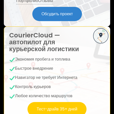
Портфолио
Отзывы
ю
Обсудить проект
CourierCloud —
автопилот для
курьерской логистики
Экономия пробега и топлива
Быстрое внедрение
Навигатор не требует Интернета
Контроль курьеров
Любое количество маршрутов
Тест-драйв 35+ дней