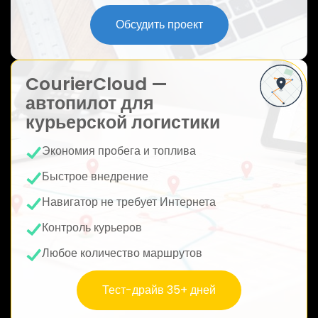
ю
Обсудить проект
CourierCloud —
автопилот для
курьерской логистики
Экономия пробега и топлива
Быстрое внедрение
Навигатор не требует Интернета
Контроль курьеров
Любое количество маршрутов
Тест-драйв 35+ дней