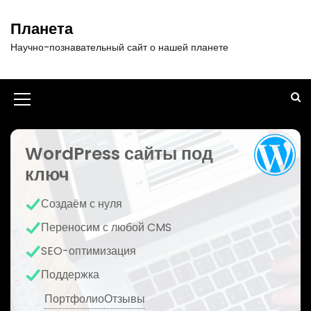
П
е
Планета
р
Научно-познавательный сайт о нашей планете
е
й
т
и
И
к
к
с
о
WordPress сайты под
о
д
ключ
н
е
р
к
Создаём с нуля
ж
а
и
Переносим с любой CMS
м
м
SEO-оптимизация
о
е
м
Поддержка
у
н
Портфолио
Отзывы