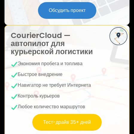
ю
Обсудить проект
CourierCloud —
автопилот для
курьерской логистики
Экономия пробега и топлива
Быстрое внедрение
Навигатор не требует Интернета
Контроль курьеров
Любое количество маршрутов
Тест-драйв 35+ дней