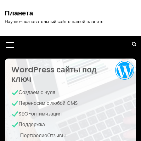
П
е
Планета
р
Научно-познавательный сайт о нашей планете
е
й
т
и
И
к
к
с
о
WordPress сайты под
о
д
ключ
н
е
р
к
Создаём с нуля
ж
а
и
Переносим с любой CMS
м
м
SEO-оптимизация
о
е
м
Поддержка
у
н
Портфолио
Отзывы