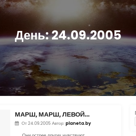
День:
24.09.2005
МАРШ, МАРШ, ЛЕВОЙ…
planeta.by
От
24.09.2005
Автор:
Они острее других чувствуют