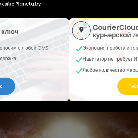
 сайте Planeta.by
CourierClou
 ключ
курьерской л
еносим с любой CMS
Экономия пробега и то
держка
Навигатор не требует И
Любое количество мар
кт
Тес