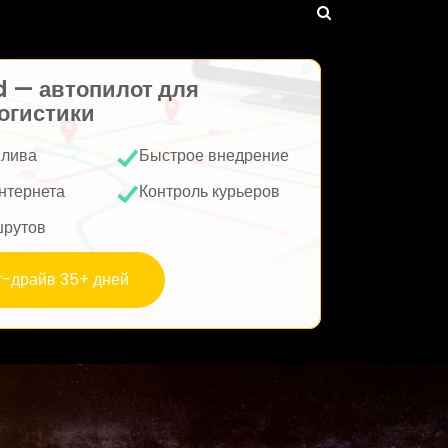
d — автопилот для
огистики
плива
Быстрое внедрение
нтернета
Контроль курьеров
шрутов
т-драйв 35+ дней