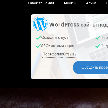
Планета Земля
Анонсы
Архив
О
WordPress сайты под
Создаём с нуля
Пер
SEO-оптимизация
Под
Портфолио
Отзывы
Обсудить прое