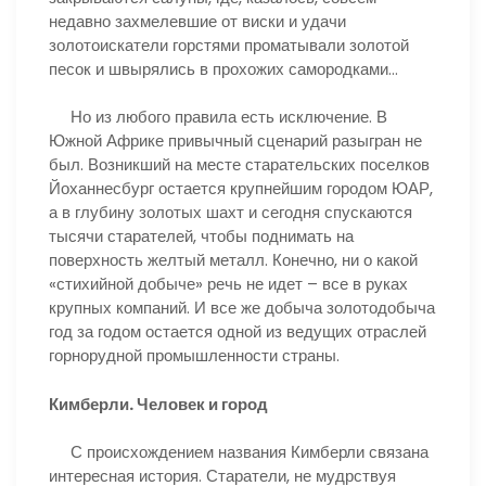
недавно захмелевшие от виски и удачи
золотоискатели горстями проматывали золотой
песок и швырялись в прохожих самородками…
Но из любого правила есть исключение. В
Южной Африке привычный сценарий разыгран не
был. Возникший на месте старательских поселков
Йоханнесбург остается крупнейшим городом ЮАР,
а в глубину золотых шахт и сегодня спускаются
тысячи старателей, чтобы поднимать на
поверхность желтый металл. Конечно, ни о какой
«стихийной добыче» речь не идет – все в руках
крупных компаний. И все же добыча золотодобыча
год за годом остается одной из ведущих отраслей
горнорудной промышленности страны.
Кимберли. Человек и город
С происхождением названия Кимберли связана
интересная история. Старатели, не мудрствуя