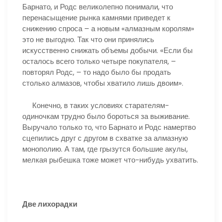
Барнато, и Родс великолепно понимали, что
перенасыщение рынка камнями приведет к
снижению спроса – а новым «алмазным королям»
это не выгодно. Так что они принялись
искусственно снижать объемы добычи. «Если бы
осталось всего только четыре покупателя, –
повторял Родс, – то надо было бы продать
столько алмазов, чтобы хватило лишь двоим».
Конечно, в таких условиях старателям-
одиночкам трудно было бороться за выживание.
Выручало только то, что Барнато и Родс намертво
сцепились друг с другом в схватке за алмазную
монополию. А там, где грызутся большие акулы,
мелкая рыбешка тоже может что-нибудь ухватить.
Две лихорадки