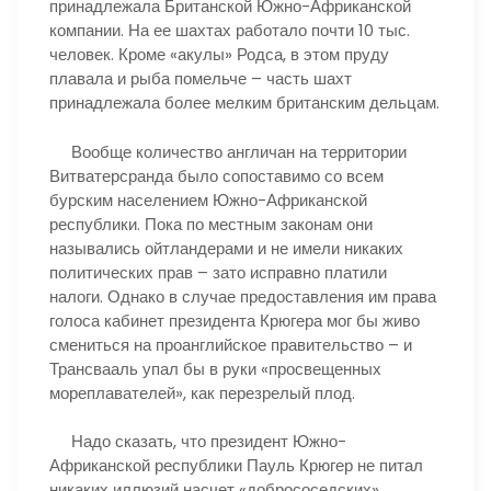
принадлежала Британской Южно-Африканской
компании. На ее шахтах работало почти 10 тыс.
человек. Кроме «акулы» Родса, в этом пруду
плавала и рыба помельче – часть шахт
принадлежала более мелким британским дельцам.
Вообще количество англичан на территории
Витватерсранда было сопоставимо со всем
бурским населением Южно-Африканской
республики. Пока по местным законам они
назывались ойтландерами и не имели никаких
политических прав – зато исправно платили
налоги. Однако в случае предоставления им права
голоса кабинет президента Крюгера мог бы живо
смениться на проанглийское правительство – и
Трансвааль упал бы в руки «просвещенных
мореплавателей», как перезрелый плод.
Надо сказать, что президент Южно-
Африканской республики Пауль Крюгер не питал
никаких иллюзий насчет «добрососедских»