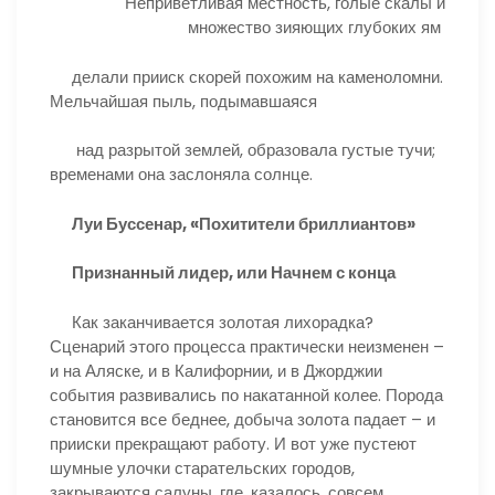
Неприветливая местность, голые скалы и
множество зияющих глубоких ям
делали прииск скорей похожим на каменоломни.
Мельчайшая пыль, подымавшаяся
над разрытой землей, образовала густые тучи;
временами она заслоняла солнце.
Луи Буссенар, «Похитители бриллиантов»
Признанный лидер, или Начнем с конца
Как заканчивается золотая лихорадка?
Сценарий этого процесса практически неизменен –
и на Аляске, и в Калифорнии, и в Джорджии
события развивались по накатанной колее. Порода
становится все беднее, добыча золота падает – и
прииски прекращают работу. И вот уже пустеют
шумные улочки старательских городов,
закрываются салуны, где, казалось, совсем