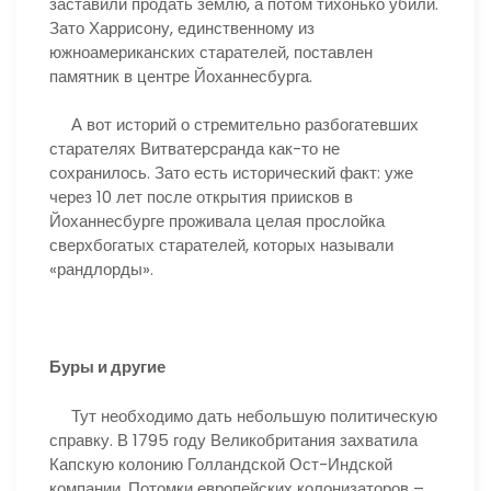
заставили продать землю, а потом тихонько убили.
Зато Харрисону, единственному из
южноамериканских старателей, поставлен
памятник в центре Йоханнесбурга.
А вот историй о стремительно разбогатевших
старателях Витватерсранда как-то не
сохранилось. Зато есть исторический факт: уже
через 10 лет после открытия приисков в
Йоханнесбурге проживала целая прослойка
сверхбогатых старателей, которых называли
«рандлорды».
Буры и другие
Тут необходимо дать небольшую политическую
справку. В 1795 году Великобритания захватила
Капскую колонию Голландской Ост-Индской
компании. Потомки европейских колонизаторов –