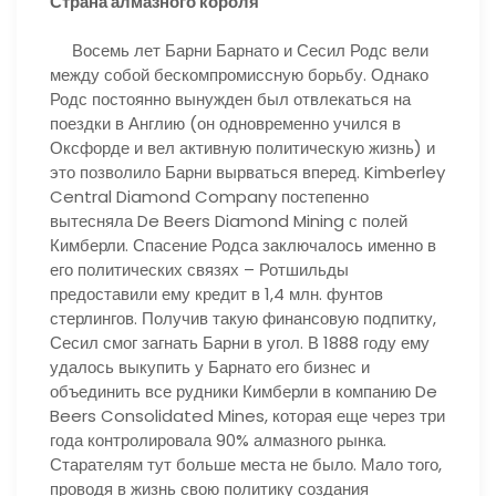
Страна алмазного короля
Восемь лет Барни Барнато и Сесил Родс вели
между собой бескомпромиссную борьбу. Однако
Родс постоянно вынужден был отвлекаться на
поездки в Англию (он одновременно учился в
Оксфорде и вел активную политическую жизнь) и
это позволило Барни вырваться вперед. Kimberley
Central Diamond Company постепенно
вытесняла De Beers Diamond Mining с полей
Кимберли. Спасение Родса заключалось именно в
его политических связях – Ротшильды
предоставили ему кредит в 1,4 млн. фунтов
стерлингов. Получив такую финансовую подпитку,
Сесил смог загнать Барни в угол. В 1888 году ему
удалось выкупить у Барнато его бизнес и
объединить все рудники Кимберли в компанию De
Beers Consolidated Mines, которая еще через три
года контролировала 90% алмазного рынка.
Старателям тут больше места не было. Мало того,
проводя в жизнь свою политику создания