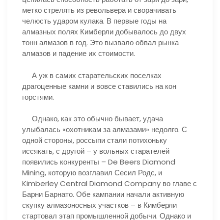
метко стрелять из револьвера и сворачивать
челюсть ударом кулака. В первые годы на
алмазных полях Кимберли добывалось до двух
тонн алмазов в год. Это вызвало обвал рынка
алмазов и падение их стоимости.
А уж в самих старательских поселках
драгоценные камни и вовсе ставились на кон
горстями.
Однако, как это обычно бывает, удача
улыбалась «охотникам за алмазами» недолго. С
одной стороны, россыпи стали потихоньку
иссякать, с другой – у вольных старателей
появились конкуренты – De Beers Diamond
Mining, которую возглавил Сесил Родс, и
Kimberley Central Diamond Company во главе с
Барни Барнато. Обе кампании начали активную
скупку алмазоносных участков – в Кимберли
стартовал этап промышленной добычи. Однако и