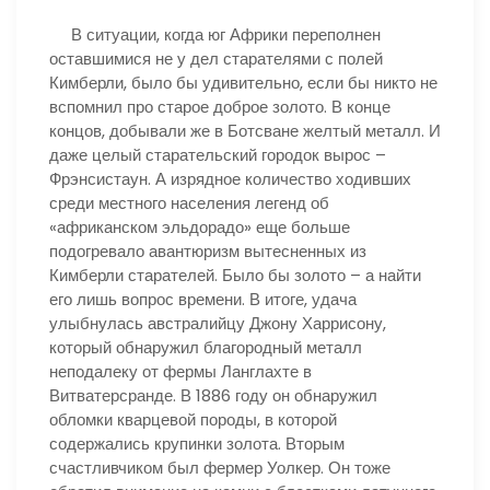
В ситуации, когда юг Африки переполнен
оставшимися не у дел старателями с полей
Кимберли, было бы удивительно, если бы никто не
вспомнил про старое доброе золото. В конце
концов, добывали же в Ботсване желтый металл. И
даже целый старательский городок вырос –
Фрэнсистаун. А изрядное количество ходивших
среди местного населения легенд об
«африканском эльдорадо» еще больше
подогревало авантюризм вытесненных из
Кимберли старателей. Было бы золото – а найти
его лишь вопрос времени. В итоге, удача
улыбнулась австралийцу Джону Харрисону,
который обнаружил благородный металл
неподалеку от фермы Ланглахте в
Витватерсранде. В 1886 году он обнаружил
обломки кварцевой породы, в которой
содержались крупинки золота. Вторым
счастливчиком был фермер Уолкер. Он тоже