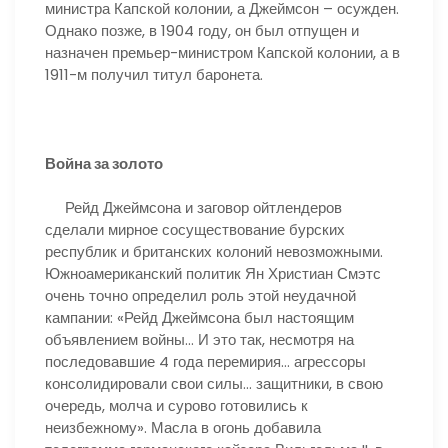
министра Капской колонии, а Джеймсон – осужден.
Однако позже, в 1904 году, он был отпущен и
назначен премьер-министром Капской колонии, а в
1911-м получил титул баронета.
Война за золото
Рейд Джеймсона и заговор ойтлендеров
сделали мирное сосуществование бурских
республик и британских колоний невозможными.
Южноамериканский политик Ян Христиан Смэтс
очень точно определил роль этой неудачной
кампании: «Рейд Джеймсона был настоящим
объявлением войны… И это так, несмотря на
последовавшие 4 года перемирия… агрессоры
консолидировали свои силы… защитники, в свою
очередь, молча и сурово готовились к
неизбежному». Масла в огонь добавила