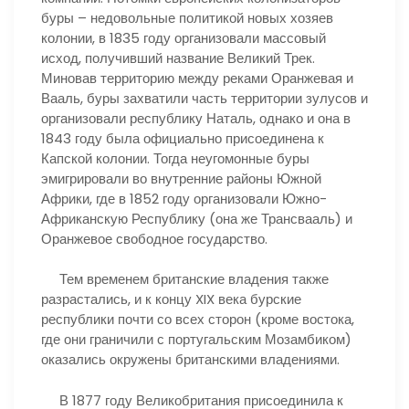
буры – недовольные политикой новых хозяев
колонии, в 1835 году организовали массовый
исход, получивший название Великий Трек.
Миновав территорию между реками Оранжевая и
Вааль, буры захватили часть территории зулусов и
организовали республику Наталь, однако и она в
1843 году была официально присоединена к
Капской колонии. Тогда неугомонные буры
эмигрировали во внутренние районы Южной
Африки, где в 1852 году организовали Южно-
Африканскую Республику (она же Трансвааль) и
Оранжевое свободное государство.
Тем временем британские владения также
разрастались, и к концу XIX века бурские
республики почти со всех сторон (кроме востока,
где они граничили с португальским Мозамбиком)
оказались окружены британскими владениями.
В 1877 году Великобритания присоединила к