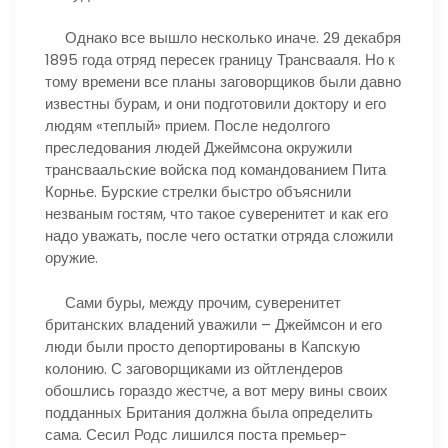
Однако все вышло несколько иначе. 29 декабря
1895 года отряд пересек границу Трансвааля. Но к
тому времени все планы заговорщиков были давно
известны бурам, и они подготовили доктору и его
людям «теплый» прием. После недолгого
преследования людей Джеймсона окружили
трансваальские войска под командованием Пита
Корнье. Бурские стрелки быстро объяснили
незваным гостям, что такое суверенитет и как его
надо уважать, после чего остатки отряда сложили
оружие.
Сами буры, между прочим, суверенитет
британских владений уважили – Джеймсон и его
люди были просто депортированы в Капскую
колонию. С заговорщиками из ойтлендеров
обошлись гораздо жестче, а вот меру вины своих
подданных Британия должна была определить
сама. Сесил Родс лишился поста премьер-