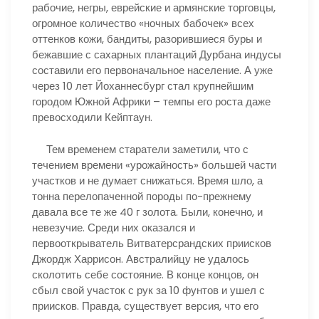
рабочие, негры, еврейские и армянские торговцы,
огромное количество «ночных бабочек» всех
оттенков кожи, бандиты, разорившиеся буры и
бежавшие с сахарных плантаций Дурбана индусы
составили его первоначальное население. А уже
через 10 лет Йоханнесбург стал крупнейшим
городом Южной Африки – темпы его роста даже
превосходили Кейптаун.
Тем временем старатели заметили, что с
течением времени «урожайность» большей части
участков и не думает снижаться. Время шло, а
тонна перелопаченной породы по-прежнему
давала все те же 40 г золота. Были, конечно, и
невезучие. Среди них оказался и
первооткрыватель Витватерсрандских приисков
Джордж Харрисон. Австралийцу не удалось
сколотить себе состояние. В конце концов, он
сбыл свой участок с рук за 10 фунтов и ушел с
приисков. Правда, существует версия, что его