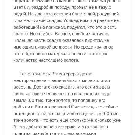
обратил внимание на камни с блестками латунного
цвета и, раздробив породу, промыл ее в тазу с
водой. На дне таза остался блестящий, радующий
глаз желтизной осадок. Уолкер, никогда раньше не
работавший на приисках, подумал, что это и есть
золото. Но ошибся. Вернее, ошибся частично.
Большая часть осадка оказалась пиритом, не
имеющим никакой ценности. Но среди крупинок
этого бросового материала было и некоторое
количество настоящего золота.
Так открылось Витватерсрандское
месторождение – величайшая в мире золотая
россыпь. Достаточно сказать, что если за всю
свою историю человечество извлекло из недр
земли 100 тыс. тонн золота, то половину его
добыли в Витватерсранде! Считается, что сейчас
потенциал этой россыпи можно оценить в 100 тыс.
тонн золота – то есть еще столько же, сколько уже
было добыто за всю историю. И это только в
пластах, разработка которых возможна