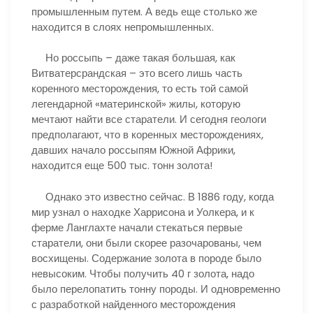
промышленным путем. А ведь еще столько же
находится в слоях непромышленных.
Но россыпь – даже такая большая, как
Витватерсрандская – это всего лишь часть
коренного месторождения, то есть той самой
легендарной «материнской» жилы, которую
мечтают найти все старатели. И сегодня геологи
предполагают, что в коренных месторождениях,
давших начало россыпям Южной Африки,
находится еще 500 тыс. тонн золота!
Однако это известно сейчас. В 1886 году, когда
мир узнал о находке Харрисона и Уолкера, и к
ферме Ланглахте начали стекаться первые
старатели, они были скорее разочарованы, чем
восхищены. Содержание золота в породе было
невысоким. Чтобы получить 40 г золота, надо
было перелопатить тонну породы. И одновременно
с разработкой найденного месторождения