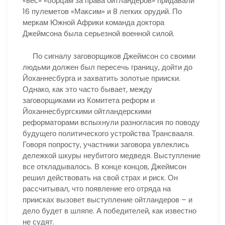
«вес» «борцам за права ойтландеров» придавали
16 пулеметов «Максим» и 8 легких орудий. По
меркам Южной Африки команда доктора
Джеймсона была серьезной военной силой.
По сигналу заговорщиков Джеймсон со своими
людьми должен был пересечь границу, дойти до
Йоханнесбурга и захватить золотые прииски.
Однако, как это часто бывает, между
заговорщиками из Комитета реформ и
Йоханнесбургскими ойтландерскими
реформаторами вспыхнули разногласия по поводу
будущего политического устройства Трансвааля.
Говоря попросту, участники заговора увлеклись
дележкой шкуры неубитого медведя. Выступление
все откладывалось. В конце концов, Джеймсон
решил действовать на свой страх и риск. Он
рассчитывал, что появление его отряда на
приисках вызовет выступление ойтландеров – и
дело будет в шляпе. А победителей, как известно
не судят.