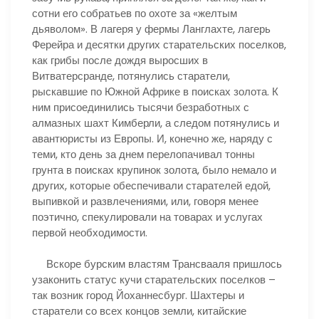
сотни его собратьев по охоте за «желтым
дьяволом». В лагеря у фермы Ланглахте, лагерь
Ферейра и десятки других старательских поселков,
как грибы после дождя выросших в
Витватерсранде, потянулись старатели,
рыскавшие по Южной Африке в поисках золота. К
ним присоединились тысячи безработных с
алмазных шахт Кимберли, а следом потянулись и
авантюристы из Европы. И, конечно же, наряду с
теми, кто день за днем перелопачивал тонны
грунта в поисках крупинок золота, было немало и
других, которые обеспечивали старателей едой,
выпивкой и развлечениями, или, говоря менее
поэтично, спекулировали на товарах и услугах
первой необходимости.
Вскоре бурским властям Трансвааля пришлось
узаконить статус кучи старательских поселков –
так возник город Йоханнесбург. Шахтеры и
старатели со всех концов земли, китайские