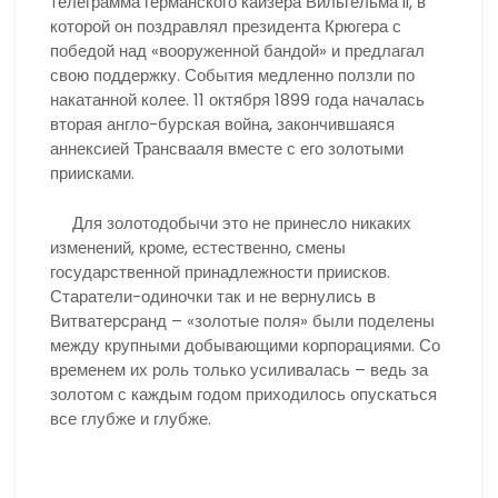
телеграмма германского кайзера Вильгельма II, в
которой он поздравлял президента Крюгера с
победой над «вооруженной бандой» и предлагал
свою поддержку. События медленно ползли по
накатанной колее. 11 октября 1899 года началась
вторая англо-бурская война, закончившаяся
аннексией Трансвааля вместе с его золотыми
приисками.
Для золотодобычи это не принесло никаких
изменений, кроме, естественно, смены
государственной принадлежности приисков.
Старатели-одиночки так и не вернулись в
Витватерсранд – «золотые поля» были поделены
между крупными добывающими корпорациями. Со
временем их роль только усиливалась – ведь за
золотом с каждым годом приходилось опускаться
все глубже и глубже.