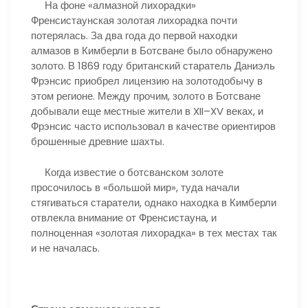
На фоне «алмазной лихорадки»
Френсистаунская золотая лихорадка почти
потерялась. За два года до первой находки
алмазов в Кимберли в Ботсване было обнаружено
золото. В 1869 году британский старатель Даниэль
Фрэнсис приобрел лицензию на золотодобычу в
этом регионе. Между прочим, золото в Ботсване
добывали еще местные жители в XII–XV веках, и
Фрэнсис часто использовал в качестве ориентиров
брошенные древние шахты.
Когда известие о ботсванском золоте
просочилось в «большой мир», туда начали
стягиваться старатели, однако находка в Кимберли
отвлекла внимание от Френсистауна, и
полноценная «золотая лихорадка» в тех местах так
и не началась.