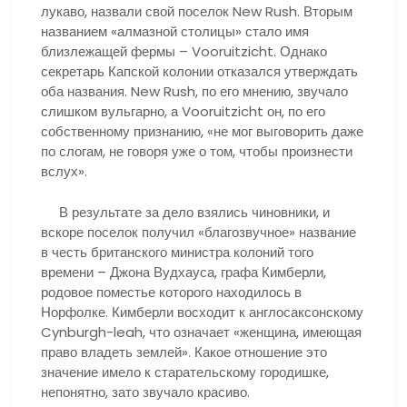
лукаво, назвали свой поселок New Rush. Вторым
названием «алмазной столицы» стало имя
близлежащей фермы – Vooruitzicht. Однако
секретарь Капской колонии отказался утверждать
оба названия. New Rush, по его мнению, звучало
слишком вульгарно, а Vooruitzicht он, по его
собственному признанию, «не мог выговорить даже
по слогам, не говоря уже о том, чтобы произнести
вслух».
В результате за дело взялись чиновники, и
вскоре поселок получил «благозвучное» название
в честь британского министра колоний того
времени – Джона Вудхауса, графа Кимберли,
родовое поместье которого находилось в
Норфолке. Кимберли восходит к англосаксонскому
Cynburgh-leah, что означает «женщина, имеющая
право владеть землей». Какое отношение это
значение имело к старательскому городишке,
непонятно, зато звучало красиво.