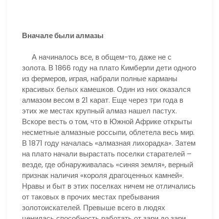
Вначале были алмазы
А начиналось все, в общем-то, даже не с
золота. В 1866 году на плато Кимберли дети одного
из фермеров, играя, набрали полные карманы
красивых белых камешков. Один из них оказался
алмазом весом в 21 карат. Еще через три года в
этих же местах крупный алмаз нашел пастух.
Вскоре весть о том, что в Южной Африке открыты
несметные алмазные россыпи, облетела весь мир.
В 1871 году началась «алмазная лихорадка». Затем
на плато начали вырастать поселки старателей –
везде, где обнаруживалась «синяя земля», верный
признак наличия «короля драгоценных камней».
Нравы и быт в этих поселках ничем не отличались
от таковых в прочих местах пребывания
золотоискателей. Превыше всего в людях
ценилась способность работать от зари до зари,