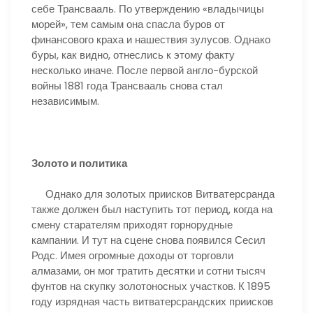
себе Трансвааль. По утверждению «владычицы
морей», тем самым она спасла буров от
финансового краха и нашествия зулусов. Однако
буры, как видно, отнеслись к этому факту
несколько иначе. После первой англо-бурской
войны 1881 года Трансвааль снова стал
независимым.
Золото и политика
Однако для золотых приисков Витватерсранда
также должен был наступить тот период, когда на
смену старателям приходят горнорудные
кампании. И тут на сцене снова появился Сесил
Родс. Имея огромные доходы от торговли
алмазами, он мог тратить десятки и сотни тысяч
фунтов на скупку золотоносных участков. К 1895
году изрядная часть витватерсрандских приисков