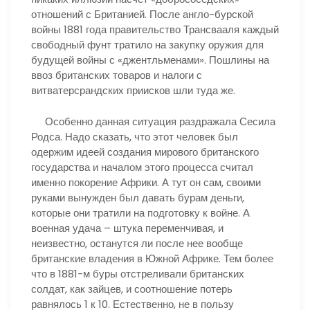
отношений с Британией. После англо-бурской
войны 1881 года правительство Трансвааля каждый
свободный фунт тратило на закупку оружия для
будущей войны с «джентльменами». Пошлины на
ввоз британских товаров и налоги с
витватерсрандских приисков шли туда же.
Особенно данная ситуация раздражала Сесила
Родса. Надо сказать, что этот человек был
одержим идеей создания мирового британского
государства и началом этого процесса считал
именно покорение Африки. А тут он сам, своими
руками вынужден был давать бурам деньги,
которые они тратили на подготовку к войне. А
военная удача – штука переменчивая, и
неизвестно, останутся ли после нее вообще
британские владения в Южной Африке. Тем более
что в 1881-м буры отстреливали британских
солдат, как зайцев, и соотношение потерь
равнялось 1 к 10. Естественно, не в пользу