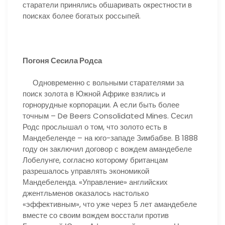
старатели принялись обшаривать окрестности в
поисках более богатых россыпей.
Погоня Сесила Родса
Одновременно с вольными старателями за
поиск золота в Южной Африке взялись и
горнорудные корпорации. А если быть более
точным – De Beers Consolidated Mines. Сесил
Родс прослышал о том, что золото есть в
Мандебеленде – на юго-западе Зимбабве. В 1888
году он заключил договор с вождем амандебеле
Лобелунге, согласно которому британцам
разрешалось управлять экономикой
Мандебеленда. «Управление» английских
джентльменов оказалось настолько
«эффективным», что уже через 5 лет амандебеле
вместе со своим вождем восстали против