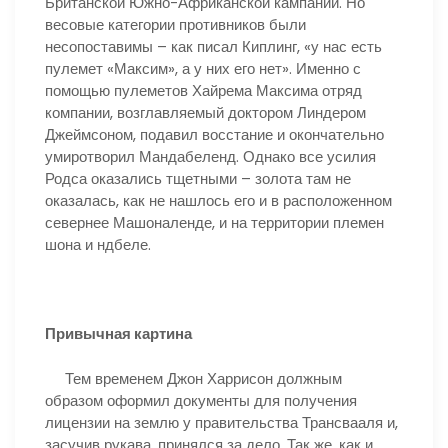
Британской Южно-Африканской кампании. Но
весовые категории противников были
несопоставимы – как писал Киплинг, «у нас есть
пулемет «Максим», а у них его нет». Именно с
помощью пулеметов Хайрема Максима отряд
компании, возглавляемый доктором Линдером
Джеймсоном, подавил восстание и окончательно
умиротворил Мандабеленд. Однако все усилия
Родса оказались тщетными – золота там не
оказалась, как не нашлось его и в расположенном
севернее Машоналенде, и на территории племен
шона и ндбеле.
Привычная картина
Тем временем Джон Харрисон должным
образом оформил документы для получения
лицензии на землю у правительства Трансвааля и,
засучив рукава, принялся за дело. Так же, как и