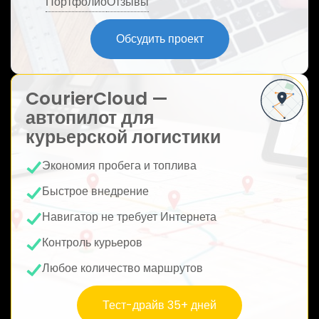
Портфолио
Отзывы
ю
Обсудить проект
CourierCloud —
автопилот для
курьерской логистики
Экономия пробега и топлива
Быстрое внедрение
Навигатор не требует Интернета
Контроль курьеров
Любое количество маршрутов
Тест-драйв 35+ дней