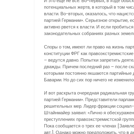
И это еще не все. Во-первых, в ходе обыс
потенциальных жертв, в который в том чис
власти. Во-вторых, оказалось, что нацист
партией Германии». Серьезное открытие, ес
активно рвется к власти. И если пробиться 
законодательных собраниях разных земел
Споры о том, имеют ли право на жизнь па
конституции ФРГ как правоэкстремистские
– ведутся давно. Попытки запретить дея
дважды. Причем последний раз – после ска
которыми постоянно якшаются партийные д
Баварии. Но до сих пор ничего не изменило
И вот раскрыта очередная радикальная гр
партией Германии». Представители парлам
решительных мер. Лидер фракции социал-
Штайнмайер заявил: «Лично я обескуражен 
преступлениях правоэкстремистской груп
Пока сообщается о трех ее членах [Заявл
авт.]. Однако можно предположить, что в 