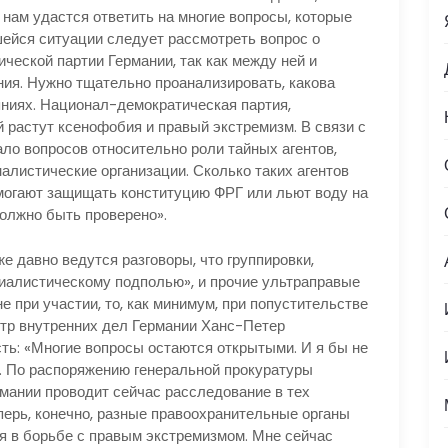
нам удастся ответить на многие вопросы, которые
шейся ситуации следует рассмотреть вопрос о
ческой партии Германии, так как между ней и
ия. Нужно тщательно проанализировать, какова
ниях. Национал-демократическая партия,
й растут ксенофобия и правый экстремизм. В связи с
о вопросов относительно роли тайных агентов,
листические организации. Сколько таких агентов
могают защищать конституцию ФРГ или льют воду на
олжно быть проверено».
е давно ведутся разговоры, что группировки,
алистическому подполью», и прочие ультраправые
 при участии, то, как минимум, при попустительстве
стр внутренних дел Германии Ханс-Петер
ь: «Многие вопросы остаются открытыми. И я бы не
 По распоряжению генеральной прокуратуры
мании проводит сейчас расследование в тех
перь, конечно, разные правоохранительные органы
я в борьбе с правым экстремизмом. Мне сейчас