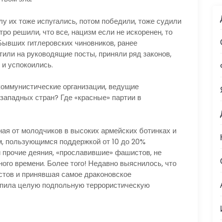
у их тоже испугались, потом победили, тоже судили
ро решили, что все, нацизм если не искоренен, то
Бывших гитлеровских чиновников, ранее
или на руководящие посты, приняли ряд законов,
 и успокоились.
оммунистические организации, ведущие
западных стран? Где «красные» партии в
ая от молодчиков в высоких армейских ботинках и
, пользующимся поддержкой от 10 до 20%
 прочие деяния, «прославившие» фашистов, не
ого времени. Более того! Недавно выяснилось, что
стов и принявшая самое драконовское
япила целую подпольную террористическую