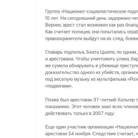
Группа «Национал-социалистическое подп
10 лет. На сегодняшний день задержано че
Вернее, арест стал возможен как раз благ
Как считает полиция, они попытались ограб
правоохранители выйдут на их след, боеви
Главарь подполья, Беата Цшепе, по одним
и арестована. Чтобы уничтожить улики, б
же сумела обнаружить в убежище престу
доказательство одного из убийств, органи
под веселую музыку из мультфильма «Роз
«подвигами».
Позже был арестован 37-летний Хольгер то л
показаниях. Этот человек знал всех членов
действовать только в 2007 году.
Еще один участник организации «Национал
арестован 24 ноября. Следствие считает, 