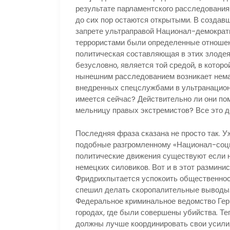
результате парламентского расследования 
до сих пор остаются открытыми. В создав
запрете ультраправой Национал-демократи
террористами были определенные отношен
политическая составляющая в этих злодея
безусловно, является той средой, в которо
нынешним расследованием возникает немал
внедренных спецслужбами в ультранациона
имеется сейчас? Действительно ли они по
мельницу правых экстремистов? Все это д
Последняя фраза сказана не просто так. Уж
подобные разгромленному «Национал-соци
политические движения существуют если не
немецких силовиков. Вот и в этот размини
Фридрихпытается успокоить общественност
спешил делать скоропалительные выводы.
Федеральное криминальное ведомство Гер
городах, где были совершены убийства. Те
должны лучше координировать свои усили