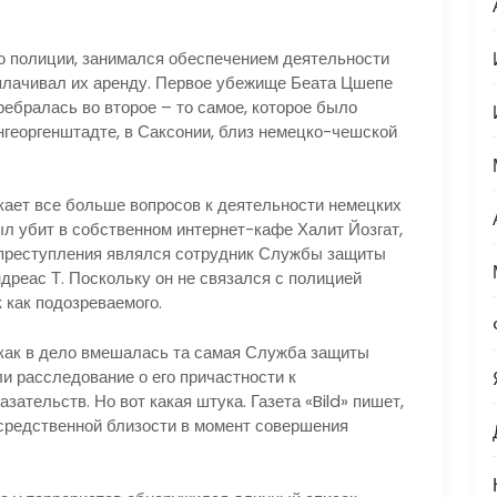
ию полиции, занимался обеспечением деятельности
оплачивал их аренду. Первое убежище Беата Цшепе
ребралась во второе – то самое, которое было
нгеоргенштадте, в Саксонии, близ немецко-чешской
кает все больше вопросов к деятельности немецких
ыл убит в собственном интернет-кафе Халит Йозгат,
 преступления являлся сотрудник Службы защиты
дреас Т. Поскольку он не связался с полицией
 как подозреваемого.
к как в дело вмешалась та самая Служба защиты
ли расследование о его причастности к
ательств. Но вот какая штука. Газета «Bild» пишет,
осредственной близости в момент совершения