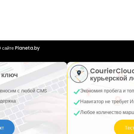
 сайте Planeta.by
CourierClou
 ключ
курьерской л
еносим с любой CMS
Экономия пробега и то
держка
Навигатор не требует И
Любое количество мар
кт
Тес