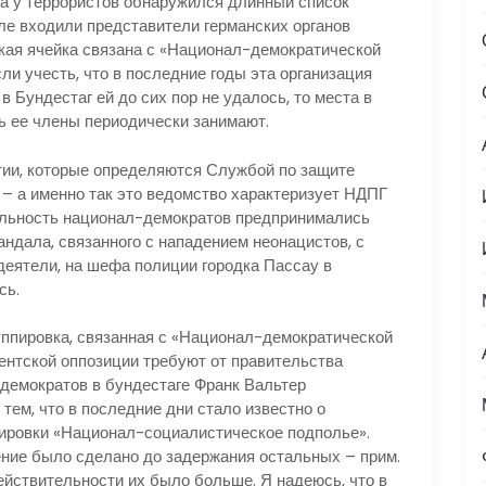
ка у террористов обнаружился длинный список
ле входили представители германских органов
ская ячейка связана с «Национал-демократической
ли учесть, что в последние годы эта организация
в Бундестаг ей до сих пор не удалось, то места в
ь ее члены периодически занимают.
ртии, которые определяются Службой по защите
 – а именно так это ведомство характеризует НДПГ
тельность национал-демократов предпринимались
ндала, связанного с нападением неонацистов, с
еятели, на шефа полиции городка Пассау в
сь.
уппировка, связанная с «Национал-демократической
ентской оппозиции требуют от правительства
демократов в бундестаге Франк Вальтер
тем, что в последние дни стало известно о
пировки «Национал-социалистическое подполье».
ение было сделано до задержания остальных – прим.
действительности их было больше. Я надеюсь, что в