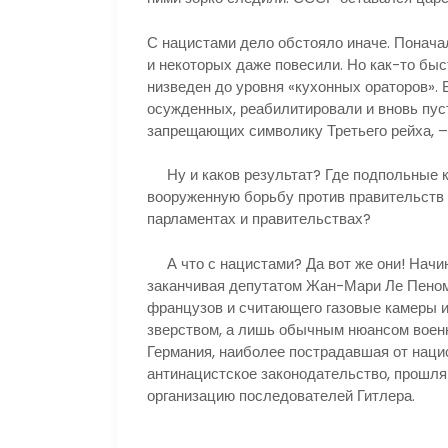
С нацистами дело обстояло иначе. Поначал
и некоторых даже повесили. Но как-то быст
низведен до уровня «кухонных ораторов». 
осужденных, реабилитировали и вновь пуст
запрещающих символику Третьего рейха, –
Ну и каков результат? Где подпольные к
вооруженную борьбу против правительств 
парламентах и правительствах?
А что с нацистами? Да вот же они! Начин
заканчивая депутатом Жан-Мари Ле Пеном
французов и считающего газовые камеры и
зверством, а лишь обычным нюансом военн
Германия, наиболее пострадавшая от наци
антинацистское законодательство, прошл
организацию последователей Гитлера.