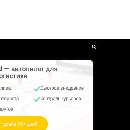
d — автопилот для
огистики
плива
Быстрое внедрение
нтернета
Контроль курьеров
шрутов
т-драйв 35+ дней