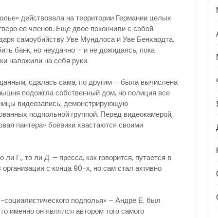
олье» действовала на территории Германии целых
тверо ее членов. Еще двое покончили с собой.
одаря самоубийству Уве Мундлоса и Уве Бенхардта.
ить банк, но неудачно – и не дожидаясь, пока
ки наложили на себя руки.
 данным, сдалась сама, по другим – была вычислена
арышня подожгла собственный дом, но полиция все
пницы видеозапись, демонстрирующую
зованных подпольной группой. Перед видеокамерой,
овая пантера» боевики хвастаются своими
и Г., то ли Д. – пресса, как говорится, путается в
 организации с конца 90-х, но сам стал активно
-социалистического подполья» – Андре Е. был
что именно он являлся автором того самого