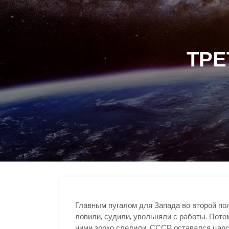
ТРЕ
Главным пугалом для Запада во второй по
ловили, судили, увольняли с работы. Потом
ними зорко следили. СССР оставался царс