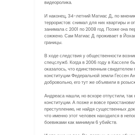
видеоролика.
И наконец, 34-летний Матиас Д., по мнен
террористов: снимал для них квартиры и 
занимала с 2001 по 2008 год. Позже она пе
сожжено. Сам Матиас Д. проживает в Йоха
границы.
В ходе следствия у общественности возни
спецслужб. Когда в 2006 году в Касселе б
оказалось, что единственным свидетелем
конституции Федеральной земли Гессен Ан
добровольно, его тут же объявили в розыск
Андреаса нашли, но вскоре отпустили, та
конституции. А позже и вовсе приостанови
преступлению, не найдя существенных доказ
что именно этот человек находился в неп
боевиками как минимум 6 убийств.