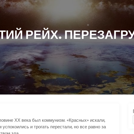
ТИЙ РЕЙХ. ПЕРЕЗАГР
ловине ХХ века был коммунизм. «Красных» искали,
 успокоились и трогать перестали, но все равно за
твом зла.