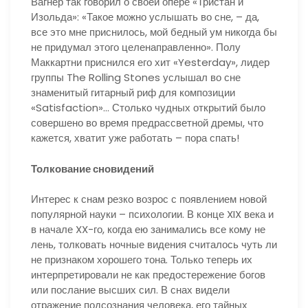
Вагнер так говорил о своей опере «Тристан и
Изольда»: «Такое можно услышать во сне, – да,
все это мне приснилось, мой бедный ум никогда бы
не придумал этого целенаправленно». Полу
Маккартни приснился его хит «Yesterday», лидер
группы The Rolling Stones услышал во сне
знаменитый гитарный риф для композиции
«Satisfaction»… Столько чудных открытий было
совершено во время предрассветной дремы, что
кажется, хватит уже работать – пора спать!
Толкование сновидений
Интерес к снам резко возрос с появлением новой
популярной науки – психологии. В конце XIX века и
в начале XX-го, когда ею занимались все кому не
лень, толковать ночные видения считалось чуть ли
не признаком хорошего тона. Только теперь их
интерпретировали не как предостережение богов
или послание высших сил. В снах видели
отражение подсознания человека, его тайных