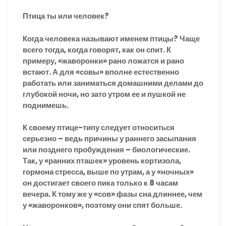
Птица ты или человек?
Когда человека называют именем птицы? Чаще
всего тогда, когда говорят, как он спит. К
примеру, «жаворонки» рано ложатся и рано
встают. А для «совы» вполне естественно
работать или заниматься домашними делами до
глубокой ночи, но зато утром ее и пушкой не
поднимешь.
К своему птице-типу следует относиться
серьезно – ведь причины у раннего засыпания
или позднего пробуждения – биологические.
Так, у «ранних пташек» уровень кортизола,
гормона стресса, выше по утрам, а у «ночных»
он достигает своего пика только к 8 часам
вечера. К тому же у «сов» фазы сна длиннее, чем
у «жаворонков», поэтому они спят больше.