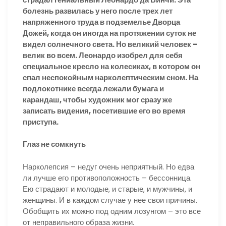
болезнь развилась у него после трех лет
напряженного труда в подземелье Дворца
Дожей, когда он иногда на протяжении суток не
видел солнечного света. Но великий человек –
велик во всем. Леонардо изобрел для себя
специальное кресло на колесиках, в котором он
спал неспокойным нарколептическим сном. На
подлокотнике всегда лежали бумага и
карандаш, чтобы художник мог сразу же
записать видения, посетившие его во время
приступа.
Глаз не сомкнуть
Нарколепсия – недуг очень неприятный. Но едва
ли лучше его противоположность – бессонница.
Ею страдают и молодые, и старые, и мужчины, и
женщины. И в каждом случае у нее свои причины.
Обобщить их можно под одним лозунгом – это все
от неправильного образа жизни.