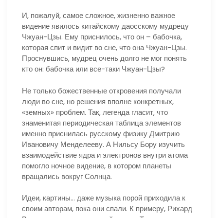
И, пожалуй, самое сложное, жизненно важное
видение явилось китайскому даосскому мудрецу
Чжуан-Цзы. Ему приснилось, что он – бабочка,
которая спит и видит во сне, что она Чжуан-Цзы.
Проснувшись, мудрец очень долго не мог понять
кто он: бабочка или все-таки Чжуан-Цзы?
Не только божественные откровения получали
люди во сне, но решения вполне конкретных,
«земных» проблем. Так, легенда гласит, что
знаменитая периодическая таблица элементов
именно приснилась русскому физику Дмитрию
Ивановичу Менделееву. А Нильсу Бору изучить
взаимодействие ядра и электронов внутри атома
помогло ночное видение, в котором планеты
вращались вокруг Солнца.
Идеи, картины… даже музыка порой приходила к
своим авторам, пока они спали. К примеру, Рихард