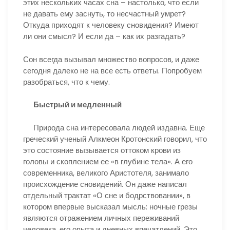
этих нескольких часах сна – настолько, что если
не давать ему заснуть, то несчастный умрет?
Откуда приходят к человеку сновидения? Имеют
ли они смысл? И если да – как их разгадать?
Сон всегда вызывал множество вопросов, и даже
сегодня далеко не на все есть ответы. Попробуем
разобраться, что к чему.
Быстрый и медленный
Природа сна интересовала людей издавна. Еще
греческий ученый Алкмеон Кротонский говорил, что
это состояние вызывается оттоком крови из
головы и скоплением ее «в глубине тела». А его
современника, великого Аристотеля, занимало
происхождение сновидений. Он даже написал
отдельный трактат «О сне и бодрствовании», в
котором впервые высказал мысль: ночные грезы
являются отражением личных переживаний
человека, его опыта и дневных впечатлений. Это