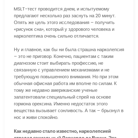
MSLT-тест проводится днем, и испытуемому
предлагают несколько раз заснуть на 20 минут.
Опять же цель этого исследования – получить
«рисунок сна», который у здорового человека и
нарколептика очень сильно отличается.
Ну и главное, как бы ни была страшна нарколепсия
– это не приговор. Конечно, пациентам с таким
диагнозом стоит выбирать профессию, не
связанную с управлением механизмами и не
требующую повышенного внимания. Но при этом
обычная офисная работа им вполне по силам. К
тому же недавно американские ученые
запатентовали специальный спрей на основе
гормона орексина. Именно недостаток этого
вещества вызывает сонливость. А так – брызнул в
нос и живи спокойно.
Как недавно стало известно, нарколепсией
страдал гениальный Леонардо да Винчи. Эта