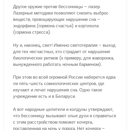
Другое оружие против бессонницы – лазер.
Лазерные методики позволяют снизить выброс
веществ, провоцирующих нарушение сна –
эндорфина (гормона счастья) и кортизола
(гормона стресса).
Ну и, наконец, свет! Именно светотерапия – выход
для тех несчастных, кто страдает от нарушения
биологических ритмов (к примеру, для жаворонка,
вынужденного работать ночным барменом).
При этом во всей огромной России наберется едва
ли пять-шесть сомнологических центров, где
изучают и лечат нарушения сна. Одно такое
учреждение есть и в Беларуси.
А вот народные целители и колдуны утверждают,
что бессонницу вызывают злые духи и справиться
с этим расстройством поможет кочерга,
поставленная на ночь у порога. Нет кочерги –