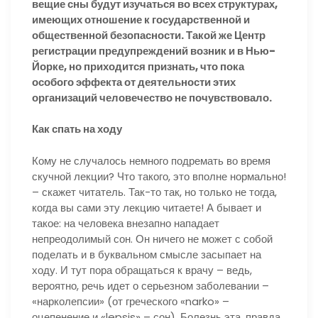
вещие сны будут изучаться во всех структурах,
имеющих отношение к государственной и
общественной безопасности. Такой же Центр
регистрации предупреждений возник и в Нью-
Йорке, но приходится признать, что пока
особого эффекта от деятельности этих
организаций человечество не почувствовало.
Как спать на ходу
Кому не случалось немного подремать во время
скучной лекции? Что такого, это вполне нормально!
– скажет читатель. Так-то так, но только не тогда,
когда вы сами эту лекцию читаете! А бывает и
такое: на человека внезапно нападает
непреодолимый сон. Он ничего не может с собой
поделать и в буквальном смысле засыпает на
ходу. И тут пора обращаться к врачу – ведь,
вероятно, речь идет о серьезном заболевании –
«нарколепсии» (от греческого «narko» –
оцепенение и «lepsis» – сон). Болезнь эта, правда,