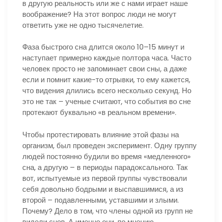
в другую реальность или же с нами играет наше
воображение? На этот вопрос люди не могут
ответить уже не одно тысячелетие.
Фаза быстрого сна длится около 10–15 минут и
наступает примерно каждые полтора часа. Часто
человек просто не запоминает свои сны, а даже
если и помнит какие-то отрывки, то ему кажется,
что видения длились всего несколько секунд. Но
это не так – ученые считают, что события во сне
протекают буквально «в реальном времени».
Чтобы протестировать влияние этой фазы на
организм, был проведен эксперимент. Одну группу
людей постоянно будили во время «медленного»
сна, а другую – в периоды парадоксального. Так
вот, испытуемые из первой группы чувствовали
себя довольно бодрыми и выспавшимися, а из
второй – подавленными, уставшими и злыми.
Почему? Дело в том, что члены одной из групп не
видели снов. А именно они, по мнению