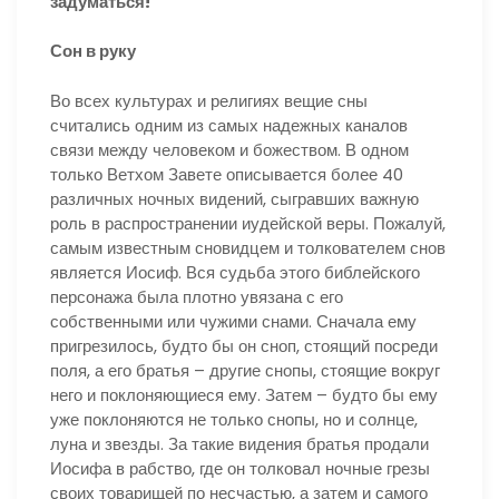
задуматься!
Сон в руку
Во всех культурах и религиях вещие сны
считались одним из самых надежных каналов
связи между человеком и божеством. В одном
только Ветхом Завете описывается более 40
различных ночных видений, сыгравших важную
роль в распространении иудейской веры. Пожалуй,
самым известным сновидцем и толкователем снов
является Иосиф. Вся судьба этого библейского
персонажа была плотно увязана с его
собственными или чужими снами. Сначала ему
пригрезилось, будто бы он сноп, стоящий посреди
поля, а его братья – другие снопы, стоящие вокруг
него и поклоняющиеся ему. Затем – будто бы ему
уже поклоняются не только снопы, но и солнце,
луна и звезды. За такие видения братья продали
Иосифа в рабство, где он толковал ночные грезы
своих товарищей по несчастью, а затем и самого