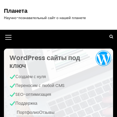
П
е
Планета
р
Научно-познавательный сайт о нашей планете
е
й
т
и
И
к
к
с
о
WordPress сайты под
о
д
ключ
н
е
р
к
Создаём с нуля
ж
а
и
Переносим с любой CMS
м
м
SEO-оптимизация
о
е
м
Поддержка
у
н
Портфолио
Отзывы