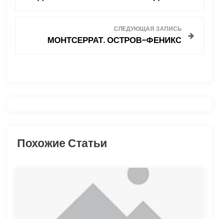
а
в
СЛЕДУЮЩАЯ ЗАПИСЬ
МОНТСЕРРАТ. ОСТРОВ-ФЕНИКС
и
г
а
ц
и
Похожие Статьи
я
п
о