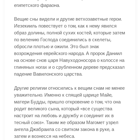
египетского фараона.
Вещие сны видели и другие ветхозаветные герои.
Иезекииль повествует о том, как к нему явился
образ долины, полной сухих костей, которые затем
по велению Господа соединились в скелеты,
обросли плотью и ожили. Это был знак
возрождения еврейского народа. А пророк Даниил
на основе снов царя Навуходоносора о колоссе на
глиняных ногах и о срубленном дереве предсказал
падение Вавилонского царства.
Другие религии относились к вещим снам не менее
уважительно. Именно к спящей царице Майе,
матери Будды, пришло откровение о том, что она
родит великого сына, который «все существа
настроит на любовь и дружбу и соединит их в
тесный союз». Таким же образом Магомет узрел
ангела Джабраила со свитком закона в руке, а
затем и вознесся на небеса.