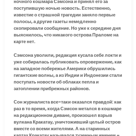
ночного кошмара Сэмсона и принял его за
поступившую ночью новость. Естественно,
известие о страшной трагедии заняло первые
полосы, а другие газеты немедленно
скопировали сообщение. Но уже к середине дня
выяснилось, что никакого острова Праломе на
карте нет.
Сэмсона уволили, редакция кусала себе локти и
уже собиралась публиковать опровержение, как
на западное побережье Америки обрушились
гигантские волны, а из Индии и Индонезии стали
поступать новости об облаках пепла и
затоплении прибрежных районов.
Сон журналиста все-таки оказался правдой: как
раз в то время, когда Сэмсон метался в кошмаре
на редакционном диване, произошел взрыв
вулкана Кракатау, уничтоживший целый остров
вместе со всеми жителями. А на старинных
картах Кракатау назывался туземным именем –