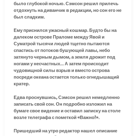
было глубокой ночью. Сэмсон решил прилечь
отдохнуть на диванчик в редакции, но сон его не
был сладким.
Ему приснился ужасный кошмар. Будто бы на
далеком острове Праломе между Явой и
Суматрой тысячи людей тщетно пытаются
спастись от потоков бушующей лавы, небо
затянуто черным дымом, а земля дрожит под
ногами у несчастных… А затем происходит
чудовищной силы взрыв и вместо острова
посреди океана остается только огнедышащий
кратер.
Едва проснувшись, Сэмсон решил немедленно
записать свой сон. Он подробно изложил на
бумаге свое видение и оставил записку на столе
возле телеграфа с пометкой «Важно!».
Пришедший на утро редактор нашел описание