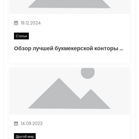
з
а
19.12.2024
п
Статьи
и
Обзор лучшей букмекерской конторы Винлайн в России
с
я
м
14.09.2023
Другой мир