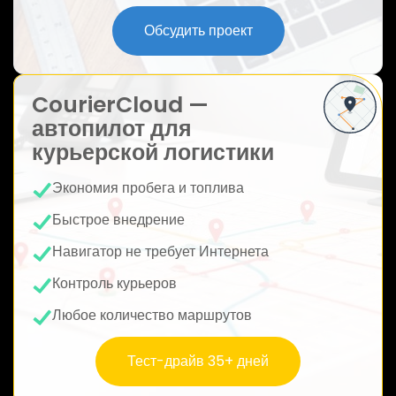
ю
Обсудить проект
CourierCloud —
автопилот для
курьерской логистики
Экономия пробега и топлива
Быстрое внедрение
Навигатор не требует Интернета
Контроль курьеров
Любое количество маршрутов
Тест-драйв 35+ дней