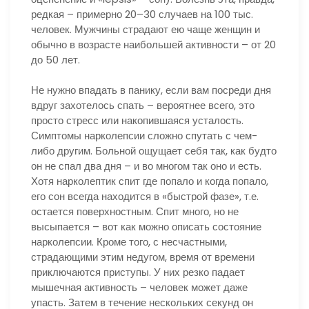
редкая – примерно 20–30 случаев на 100 тыс.
человек. Мужчины страдают ею чаще женщин и
обычно в возрасте наибольшей активности – от 20
до 50 лет.
Не нужно впадать в панику, если вам посреди дня
вдруг захотелось спать – вероятнее всего, это
просто стресс или накопившаяся усталость.
Симптомы нарколепсии сложно спутать с чем-
либо другим. Больной ощущает себя так, как будто
он не спал два дня – и во многом так оно и есть.
Хотя нарколептик спит где попало и когда попало,
его сон всегда находится в «быстрой фазе», т.е.
остается поверхностным. Спит много, но не
высыпается – вот как можно описать состояние
нарколепсии. Кроме того, с несчастными,
страдающими этим недугом, время от времени
приключаются приступы. У них резко падает
мышечная активность – человек может даже
упасть. Затем в течение нескольких секунд он