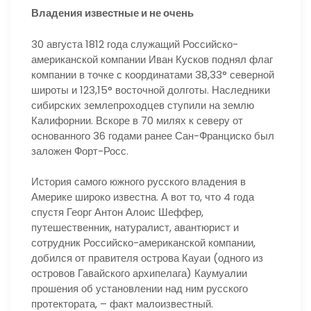
Владения известные и не очень
30 августа 1812 года служащий Российско-
американской компании Иван Кусков поднял флаг
компании в точке с координатами 38,33° северной
широты и 123,15° восточной долготы. Наследники
сибирских землепроходцев ступили на землю
Калифорнии. Вскоре в 70 милях к северу от
основанного 36 годами ранее Сан-Франциско был
заложен Форт-Росс.
История самого южного русского владения в
Америке широко известна. А вот то, что 4 года
спустя Георг Антон Алоис Шеффер,
путешественник, натуралист, авантюрист и
сотрудник Российско-американской компании,
добился от правителя острова Кауаи (одного из
островов Гавайского архипелага) Каумуалии
прошения об установлении над ним русского
протектората, – факт малоизвестный.