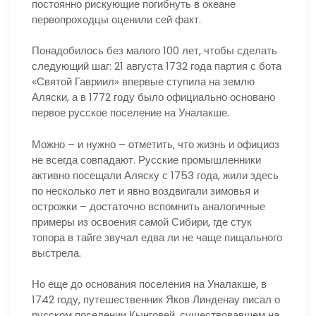
постоянно рискующие погибнуть в океане
первопроходцы оценили сей факт.
Понадобилось без малого 100 лет, чтобы сделать
следующий шаг: 21 августа 1732 года партия с бота
«Святой Гавриил» впервые ступила на землю
Аляски, а в 1772 году было официально основано
первое русское поселение на Уналакше.
Можно – и нужно – отметить, что жизнь и официоз
не всегда совпадают. Русские промышленники
активно посещали Аляску с 1753 года, жили здесь
по несколько лет и явно воздвигали зимовья и
острожки – достаточно вспомнить аналогичные
примеры из освоения самой Сибири, где стук
топора в тайге звучал едва ли не чаще пищального
выстрела.
Но еще до основания поселения на Уналакше, в
1742 году, путешественник Яков Линденау писал о
русском поселении Кынговей, существовавшем на