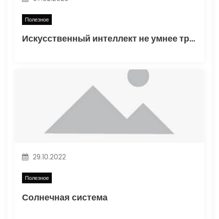
п
и
Полезное
Искусственный интеллект не умнее трехлетнего ребенка
с
я
м
29.10.2022
Полезное
Солнечная система