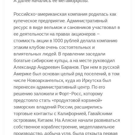
А далее начались ее метаморфозы.
Российско-американская компания родилась как
купеческое предприятие. Административный
ресурс в виде вельмож и сановников участвовал в
ее деятельности на правах акционеров –
стоимость акции в 1000 рублей делала компанию
этаким клубом очень состоятельных и
влиятельных людей. В правлении заседали
богатые сибирские купцы, а на месте руководил
Александр Андреевич Баранов. При нем в русской
Америке был основан целый ряд поселений, в том
числе Новоархангельск, куда из Иркутска был
перенесен административный центр. По его
решению заложили и Форт-Росс, которому
предстояло стать «продуктовой корзиной»
заморских владений России, расширились
торговые контакты с Калифорнией, Гавайскими
островами, Китаем. На Аляске начали развиваться
собственное кораблестроение, медеплавильное
производство, добыча угля, была открыта первая