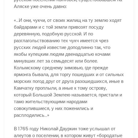
Аляске уже очень давно:
«…И они, чукчи, от своих жилищ на ту землю ходят
байдарами и с той земли привозят посуду
деревянную, подобную русской. И по
разглагольствованию тех чукч имеется чрез
русских людей известие доподлинно так, что
якобы купецким людям двенадцатью кочами
минувших лет за семьдесят или более.
Колымскому среднему зимовью, где прежде
ярмонга бывала, для торгу пошедших и от сильных
морских погод друг от друга разошедшихся, иные в
Камчатку проплыли, а иные к тому острову,
который Большой Землею называется, пристали и
тамо жительствующими народами
совокупившиеся, у них поженились и
расплодились…»
В 1765 году Николай Дауркин тоже услышал от
алеутов о поселении, в котором живут «бородатые