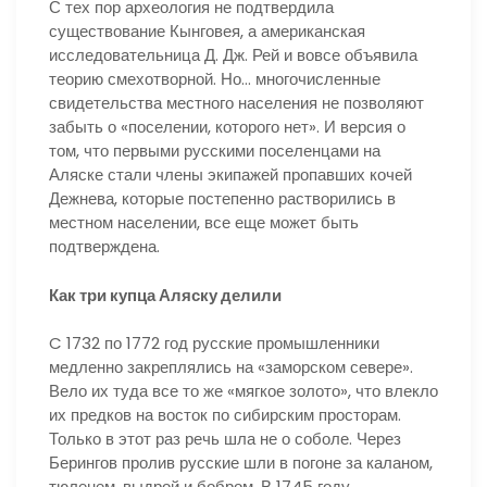
С тех пор археология не подтвердила
существование Кынговея, а американская
исследовательница Д. Дж. Рей и вовсе объявила
теорию смехотворной. Но… многочисленные
свидетельства местного населения не позволяют
забыть о «поселении, которого нет». И версия о
том, что первыми русскими поселенцами на
Аляске стали члены экипажей пропавших кочей
Дежнева, которые постепенно растворились в
местном населении, все еще может быть
подтверждена.
Как три купца Аляску делили
C 1732 по 1772 год русские промышленники
медленно закреплялись на «заморском севере».
Вело их туда все то же «мягкое золото», что влекло
их предков на восток по сибирским просторам.
Только в этот раз речь шла не о соболе. Через
Берингов пролив русские шли в погоне за каланом,
тюленем, выдрой и бобром. В 1745 году