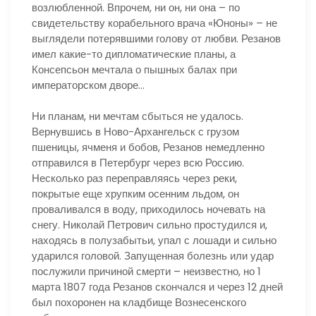
возлюбленной. Впрочем, ни он, ни она – по
свидетельству корабельного врача «Юноны» – не
выглядели потерявшими голову от любви. Резанов
имел какие-то дипломатические планы, а
Консепсьон мечтала о пышных балах при
императорском дворе…
Ни планам, ни мечтам сбыться не удалось.
Вернувшись в Ново-Архангельск с грузом
пшеницы, ячменя и бобов, Резанов немедленно
отправился в Петербург через всю Россию.
Несколько раз переправляясь через реки,
покрытые еще хрупким осенним льдом, он
проваливался в воду, приходилось ночевать на
снегу. Николай Петрович сильно простудился и,
находясь в полузабытьи, упал с лошади и сильно
ударился головой. Запущенная болезнь или удар
послужили причиной смерти – неизвестно, но 1
марта 1807 года Резанов скончался и через 12 дней
был похоронен на кладбище Вознесенского