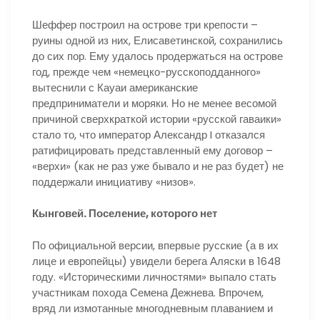
Шеффер построил на острове три крепости –
руины одной из них, Елисаветинской, сохранились
до сих пор. Ему удалось продержаться на острове
год, прежде чем «немецко-русскоподданного»
вытеснили с Кауаи американские
предприниматели и моряки. Но не менее весомой
причиной сверхкраткой истории «русской гаваики»
стало то, что император Александр I отказался
ратифицировать представленный ему договор –
«верхи» (как не раз уже бывало и не раз будет) не
поддержали инициативу «низов».
Кынговей. Поселение, которого нет
По официальной версии, впервые русские (а в их
лице и европейцы) увидели берега Аляски в 1648
году. «Историческими личностями» выпало стать
участникам похода Семена Дежнева. Впрочем,
вряд ли измотанные многодневным плаванием и