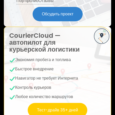
Портфолио
Отзывы
ю
Обсудить проект
CourierCloud —
автопилот для
курьерской логистики
Экономия пробега и топлива
Быстрое внедрение
Навигатор не требует Интернета
Контроль курьеров
Любое количество маршрутов
Тест-драйв 35+ дней