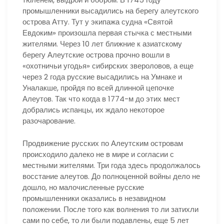
промышленники высадились на берегу алеутского
острова Атту. Тут у экипажа судна «Святой
Евдоким» произошла первая стычка с местными
жителями. Через 10 лет ближние к азиатскому
берегу Алеутские острова прочно вошли в
«охотничьи угодья» сибирских звероловов, а еще
через 2 года русские высадились на Умнаке и
Уналакше, пройдя по всей длинной цепочке
Алеутов. Так что когда в 1774-м до этих мест
добрались испанцы, их ждало некоторое
разочарование.
Продвижение русских по Алеутским островам
происходило далеко не в мире и согласии с
местными жителями. Три года здесь продолжалось
восстание алеутов. До полноценной войны дело не
дошло, но малочисленные русские
промышленники оказались в незавидном
положении. После того как волнения то ли затихли
сами по себе, то ли были подавлены, еще 5 лет