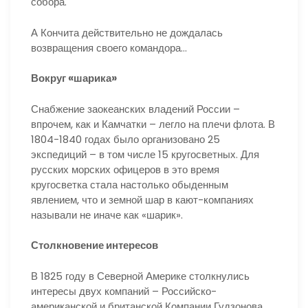
собора.
А Кончита действительно не дождалась
возвращения своего командора…
Вокруг «шарика»
Снабжение заокеанских владений России –
впрочем, как и Камчатки – легло на плечи флота. В
1804-1840 годах было организовано 25
экспедиций – в том числе 15 кругосветных. Для
русских морских офицеров в это время
кругосветка стала настолько обыденным
явлением, что и земной шар в кают-компаниях
называли не иначе как «шарик».
Столкновение интересов
В 1825 году в Северной Америке столкнулись
интересы двух компаний – Российско-
американской и британской Компании Гудзонова