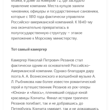
Мойки, в доме за номером 72, где заседало
правление компании. Места купцов заняли
чиновники, офицеры и государственные сановники,
которые с 1810 года фактически управляли
Российско-американской компанией. К 1840-му
она окончательно превратилась в
полугосударственную структуру – этакое
приложение к Морскому министерству.
Тот самый камергер
Камергер Николай Петрович Резанов стал
фактически одним из основателей Российско-
Американской компании. Однако благодаря дару
поэта А. А. Вознесенского и волшебной музыке А.
Л. Рыбникова нам более известен романтический
герой и путешественник Резанов из рок-оперы
«Юнона» и «Авось», пленивший сердце юной
красавицы Кончиты. Финал истории трагичен:
Резанов погибает, так и не добравшись до
Петербурга, Кончита умирает, так и не дождавшись