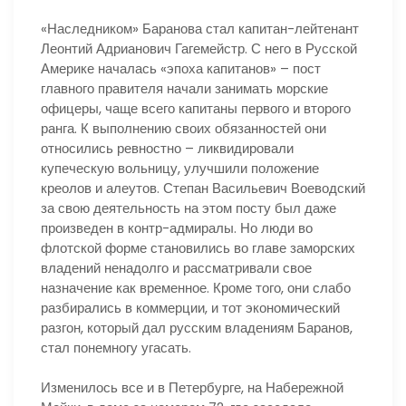
«Наследником» Баранова стал капитан-лейтенант
Леонтий Адрианович Гагемейстр. С него в Русской
Америке началась «эпоха капитанов» – пост
главного правителя начали занимать морские
офицеры, чаще всего капитаны первого и второго
ранга. К выполнению своих обязанностей они
относились ревностно – ликвидировали
купеческую вольницу, улучшили положение
креолов и алеутов. Степан Васильевич Воеводский
за свою деятельность на этом посту был даже
произведен в контр-адмиралы. Но люди во
флотской форме становились во главе заморских
владений ненадолго и рассматривали свое
назначение как временное. Кроме того, они слабо
разбирались в коммерции, и тот экономический
разгон, который дал русским владениям Баранов,
стал понемногу угасать.
Изменилось все и в Петербурге, на Набережной