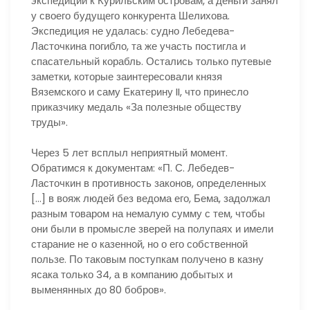
экспедиции к Курильским островам, а деньги занял
у своего будущего конкурента Шелихова.
Экспедиция не удалась: судно Лебедева-
Ласточкина погибло, та же участь постигла и
спасательный корабль. Остались только путевые
заметки, которые заинтересовали князя
Вяземского и саму Екатерину II, что принесло
приказчику медаль «За полезные обществу
труды».
Через 5 лет всплыл неприятный момент.
Обратимся к документам: «П. С. Лебедев-
Ласточкин в противность законов, определенных
[…] в вояж людей без ведома его, Бема, задолжал
разным товаром на немалую сумму с тем, чтобы
они были в промысле зверей на полупаях и имели
старание не о казенной, но о его собственной
пользе. По таковым поступкам получено в казну
ясака только 34, а в компанию добытых и
выменянных до 80 бобров».