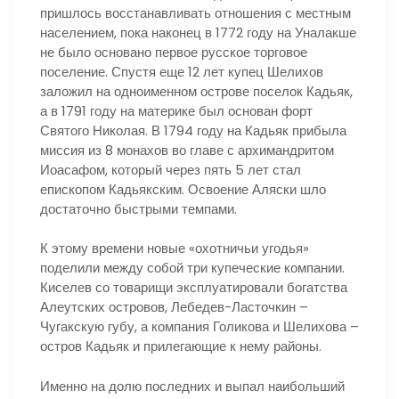
пришлось восстанавливать отношения с местным
населением, пока наконец в 1772 году на Уналакше
не было основано первое русское торговое
поселение. Спустя еще 12 лет купец Шелихов
заложил на одноименном острове поселок Кадьяк,
а в 1791 году на материке был основан форт
Святого Николая. В 1794 году на Кадьяк прибыла
миссия из 8 монахов во главе с архимандритом
Иоасафом, который через пять 5 лет стал
епископом Кадьякским. Освоение Аляски шло
достаточно быстрыми темпами.
К этому времени новые «охотничьи угодья»
поделили между собой три купеческие компании.
Киселев со товарищи эксплуатировали богатства
Алеутских островов, Лебедев-Ласточкин –
Чугакскую губу, а компания Голикова и Шелихова –
остров Кадьяк и прилегающие к нему районы.
Именно на долю последних и выпал наибольший