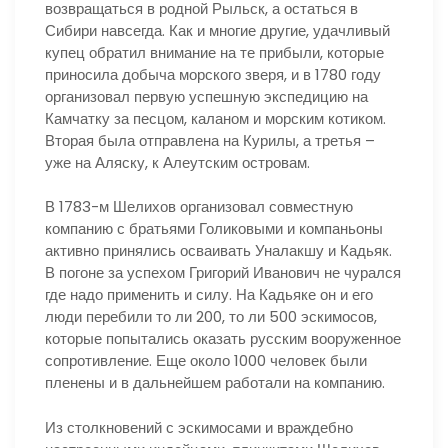
возвращаться в родной Рыльск, а остаться в
Сибири навсегда. Как и многие другие, удачливый
купец обратил внимание на те прибыли, которые
приносила добыча морского зверя, и в 1780 году
организовал первую успешную экспедицию на
Камчатку за песцом, каланом и морским котиком.
Вторая была отправлена на Курилы, а третья –
уже на Аляску, к Алеутским островам.
В 1783-м Шелихов организовал совместную
компанию с братьями Голиковыми и компаньоны
активно принялись осваивать Уналакшу и Кадьяк.
В погоне за успехом Григорий Иванович не чурался
где надо применить и силу. На Кадьяке он и его
люди перебили то ли 200, то ли 500 эскимосов,
которые попытались оказать русским вооруженное
сопротивление. Еще около 1000 человек были
пленены и в дальнейшем работали на компанию.
Из столкновений с эскимосами и враждебно