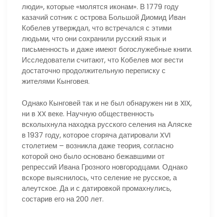
люди», которые «молятся иконам». В 1779 году
казачий сотник с острова Большой Диомид Иван
Кобелев утверждал, что встречался с этими
людьми, что они сохранили русский язык и
письменность и даже имеют богослужебные книги.
Исследователи считают, что Кобелев мог вести
достаточно продолжительную переписку с
жителями Кынговея.
Однако Кынговей так и не был обнаружен ни в XIX,
ни в XX веке. Научную общественность
всколыхнула находка русского селения на Аляске
в 1937 году, которое сгоряча датировали XVI
столетием – возникла даже теория, согласно
которой оно было основано бежавшими от
репрессий Ивана Грозного новгородцами. Однако
вскоре выяснилось, что селение не русское, а
алеутское. Да и с датировкой промахнулись,
состарив его на 200 лет.