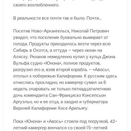
своего возлюбленного.
В реальности все почти так и было. Почти…
Посетив Ново-Архангельск, Николай Петрович
увидел, что поселение буквально вымирает от
голода. Продукты приходилось везти через всю
Сибирь в Охотск, а оттуда – через океан на
Аляску. Резанов немедленно купил у купца Джона
Вульфа судно «Юнона», полное продуктов,
разгрузил его и, взяв второй корабль – «Авось»,
отплыл к побережью Калифорнии. К русским здесь
отнеслись прохладно, но камергер сумел за 6
недель очаровать не только пятнадцатилетнюю
дочь коменданта Сан-Франциско Консепсьон
Аргуэльо, но и ее отца, а заодно и губернатора
Верхней Калифорнии Хосе Арильягу.
Пока «Юнона» и «Авось» стояли под погрузкой, 42-
летний камергер венчался со своей 15-летней