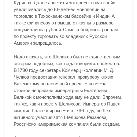
Курилах. Далее аппетиты «отцов-основателей»
увеличивались до 10-летней монополии на
торговлю в Тихоокеанском бассейне и Индии. А
также финансовую помощь от казны в размере
полумиллиона рублей. Само собой, иностранцам
по проекту торговать во владениях Русской
Америки запрещалось.
Надо сказать, что Шелихов был не единственным
автором подобных, как тогда говорили, прожектов.
В 1780 году секретарь Коммерц-коллегии М. Д.
Чулков предоставил генерал-прокурору князю
Вяземскому аналогичный проект – но из-за
стойкой неприязни императрицы Екатерины
Великой к монополиям хода ему не дали. Впрочем,
так же, как и проекту Шелихова. Император Павел
мыслил более широко – и в 1796 году, не без
активного участия зятя Шелихова Резанова,
Российско-американская компания была создана.