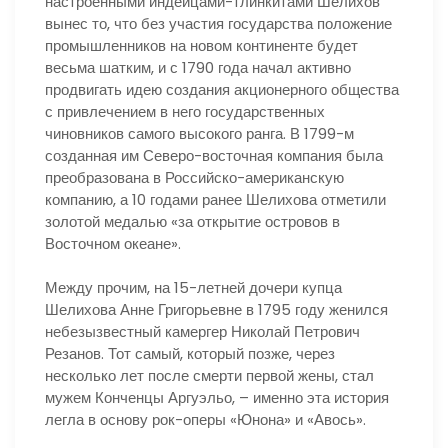
настроенными индейцами-тлинкитами Шелихов
вынес то, что без участия государства положение
промышленников на новом континенте будет
весьма шатким, и с 1790 года начал активно
продвигать идею создания акционерного общества
с привлечением в него государственных
чиновников самого высокого ранга. В 1799-м
созданная им Северо-восточная компания была
преобразована в Российско-американскую
компанию, а 10 годами ранее Шелихова отметили
золотой медалью «за открытие островов в
Восточном океане».
Между прочим, на 15-летней дочери купца
Шелихова Анне Григорьевне в 1795 году женился
небезызвестный камергер Николай Петрович
Резанов. Тот самый, который позже, через
несколько лет после смерти первой жены, стал
мужем Конченцы Аргуэльо, – именно эта история
легла в основу рок-оперы «Юнона» и «Авось».