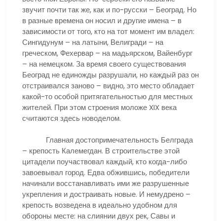
звучит почти так же, как и по-русски – Београд. Но
в разные времена он носил и другие имена – в
зависимости от того, кто на тот момент им владел:
Сингидунум – на латыни, Велигради – на
греческом, Фехервар – на мадьярском, Вайенбург
– на немецком. За время своего существования
Београд не единожды разрушали, но каждый раз он
отстраивался заново – видно, это место обладает
какой-то особой притягательностью для местных
жителей. При этом строения моложе XIX века
считаются здесь новоделом.
Главная достопримечательность Белграда
– крепость Калемегдан. В строительстве этой
цитадели поучаствовал каждый, кто когда-либо
завоевывал город. Едва обжившись, победители
начинали восстанавливать ими же разрушенные
укрепления и достраивать новые. И немудрено –
крепость возведена в идеально удобном для
обороны месте: на слиянии двух рек, Савы и