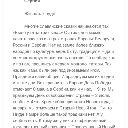
Сербия
Жизнь как чудо
Многие славянские сказки начинаются так:
«Было у отца три сына…» С этих слов можно
начать рассказ и о трех странах Европы: Беларуси,
России и Сербии. Нет на земле более близких
народов по культуре, вере, быту, традициям – да и
во многом другом они очень похожи. По сербам, как
и по нам, прошлись смерчем монголо-татары. Так
же, как и мы, были они под иноземным игом.
Праздники наши общие. И празднуем мы их в одни
и те же дни. Вот сравните: в Европе День Победы
отмечают 8 мая, а в Сербии, как и у нас, – 9-го. Мы
празднуем День освобождения страны – 3 июля,
сербы – 4-го. Кроме общепринятого Нового года, 1
января, мы отмечаем и Старый Новый год – 14-го.
Нигде в мире больше такой традиции нет. А у
сербов есть. К тому же у них это официальный
государственный праздник – Православный Новый