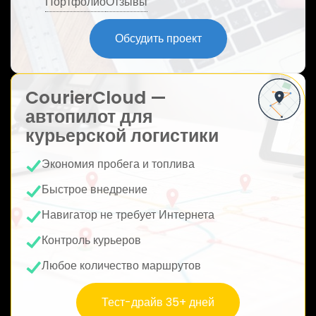
Портфолио
Отзывы
ю
Обсудить проект
CourierCloud —
автопилот для
курьерской логистики
Экономия пробега и топлива
Быстрое внедрение
Навигатор не требует Интернета
Контроль курьеров
Любое количество маршрутов
Тест-драйв 35+ дней