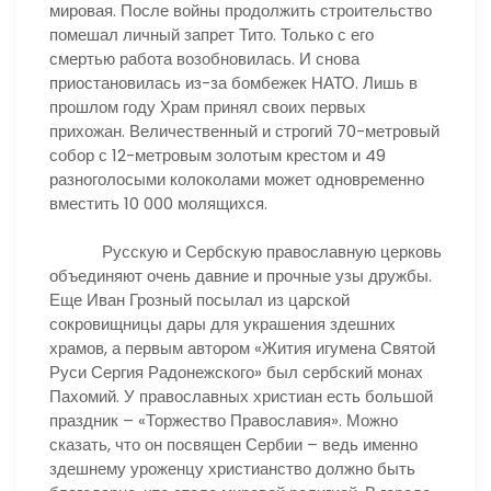
мировая. После войны продолжить строительство
помешал личный запрет Тито. Только с его
смертью работа возобновилась. И снова
приостановилась из-за бомбежек НАТО. Лишь в
прошлом году Храм принял своих первых
прихожан. Величественный и строгий 70-метровый
собор с 12-метровым золотым крестом и 49
разноголосыми колоколами может одновременно
вместить 10 000 молящихся.
Русскую и Сербскую православную церковь
объединяют очень давние и прочные узы дружбы.
Еще Иван Грозный посылал из царской
сокровищницы дары для украшения здешних
храмов, а первым автором «Жития игумена Святой
Руси Сергия Радонежского» был сербский монах
Пахомий. У православных христиан есть большой
праздник – «Торжество Православия». Можно
сказать, что он посвящен Сербии – ведь именно
здешнему уроженцу христианство должно быть