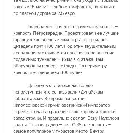
за час: либо на электричке – они уходят с вокзала
каждые 15 минут – либо с комфортом, на машине
по платной дороге за 2,5 евро.
Главная местная достопримечательность –
крепость Петроварадин. Проектировали ее лучшие
французские военные инженеры, а строилась
цитадель почти 100 лет. Под этим внушительным
сооружением скрывается сложное переплетение
подземных туннелей – 16 км в 4 этажа. Там
оборудованы пещеры-склады. По периметру
крепости установлено 400 пушек.
Цитадель считалась настолько
неприступной, что ее называли «Дунайским
Гибралтаром». Во время нашествия
наполеоновской армии австрийский император
перевез сюда на хранение свою корону и золотой
запас страны. И правильно сделал: Вену Наполеон
взял, а Петроварадин – нет. Сейчас крепость –
самое популярное у туристов место. Внутри