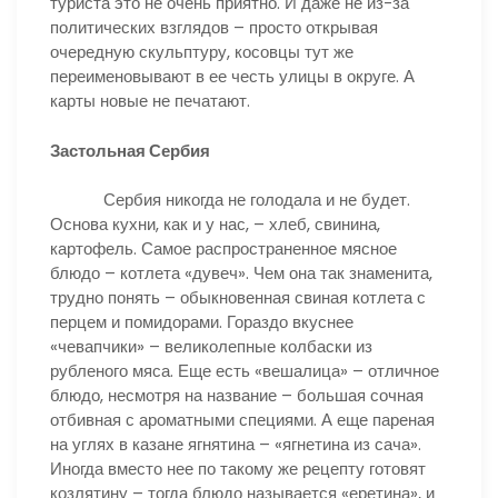
туриста это не очень приятно. И даже не из-за
политических взглядов – просто открывая
очередную скульптуру, косовцы тут же
переименовывают в ее честь улицы в округе. А
карты новые не печатают.
Застольная Сербия
Сербия никогда не голодала и не будет.
Основа кухни, как и у нас, – хлеб, свинина,
картофель. Самое распространенное мясное
блюдо – котлета «дувеч». Чем она так знаменита,
трудно понять – обыкновенная свиная котлета с
перцем и помидорами. Гораздо вкуснее
«чевапчики» – великолепные колбаски из
рубленого мяса. Еще есть «вешалица» – отличное
блюдо, несмотря на название – большая сочная
отбивная с ароматными специями. А еще пареная
на углях в казане ягнятина – «ягнетина из сача».
Иногда вместо нее по такому же рецепту готовят
козлятину – тогда блюдо называется «еретина», и