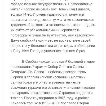
гораздо больше государственных. Православные
жители Косово не отмечают Новый Год 1 января,
только 14-го. И очень удивляются, зачем мы
наряжаем новогоднюю елку – это же католическая
традиция. К католикам отношение сложное – здесь
их считают раскольниками. В Сербии есть
поговорка: «Лучше быть атеистом, чем католиком».
Даже сербский гимн – это не восхваление своей
нации, как у большинства стран мира, а обращение
к Богу. Имя Господа упоминается в нем 8 раз.
В Сербии находится самый большой в мире
православный храм – Собор Святого Саввы в
Белграде. Св. Савва – небесный покровитель
Сербии и первый канонизированный местный
святой. Храм в его честь возвели на месте
сожжения турками его останков – и исключительно
на народные пожертвования. Строился он долго и
тяжело. Проект утвердили в 1895 году, а работа
началась только в 1935-м. Ее прервала Вторая