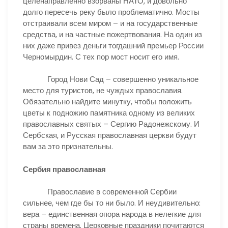
целенаправленно взорваны НАТО, и довольно
долго пересечь реку было проблематично. Мосты
отстраивали всем миром – и на государственные
средства, и на частные пожертвования. На один из
них даже привез деньги тогдашний премьер России
Черномырдин. С тех пор мост носит его имя.
Город Нови Сад – совершенно уникальное
место для туристов, не чуждых православия.
Обязательно найдите минутку, чтобы положить
цветы к подножию памятника одному из великих
православных святых – Сергию Радонежскому. И
Сербская, и Русская православная церкви будут
вам за это признательны.
Сербия православная
Православие в современной Сербии
сильнее, чем где бы то ни было. И неудивительно:
вера – единственная опора народа в нелегкие для
страны времена. Церковные праздники почитаются