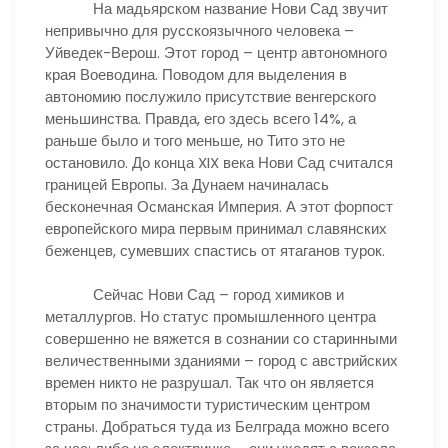
На мадьярском название Нови Сад звучит
непривычно для русскоязычного человека –
Уйведек-Верош. Этот город – центр автономного
края Воеводина. Поводом для выделения в
автономию послужило присутствие венгерского
меньшинства. Правда, его здесь всего 14%, а
раньше было и того меньше, но Тито это не
остановило. До конца XIX века Нови Сад считался
границей Европы. За Дунаем начиналась
бесконечная Османская Империя. А этот форпост
европейского мира первым принимал славянских
беженцев, сумевших спастись от ятаганов турок.
Сейчас Нови Сад – город химиков и
металлургов. Но статус промышленного центра
совершенно не вяжется в сознании со старинными
величественными зданиями – город с австрийских
времен никто не разрушал. Так что он является
вторым по значимости туристическим центром
страны. Добраться туда из Белграда можно всего