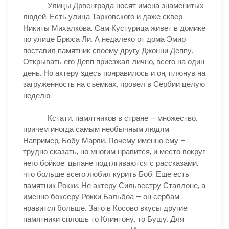
Улицы Дрвенграда носят имена знаменитых
людей. Есть улица Тарковского и даже сквер
Никиты Михалкова. Сам Кустурица живет в домике
по улице Брюса Ли. А недалеко от дома Эмир
поставил памятник своему другу Джонни Деппу.
Открывать его Депп приезжал лично, всего на один
день. Но актеру здесь понравилось и он, плюнув на
загруженность на съемках, провел в Сербии целую
неделю.
Кстати, памятников в стране – множество,
причем иногда самым необычным людям.
Например, Бобу Марли. Почему именно ему –
трудно сказать, но многим нравится, и место вокруг
него бойкое: цыгане подтягиваются с рассказами,
что больше всего любил курить Боб. Еще есть
памятник Рокки. Не актеру Сильвестру Сталлоне, а
именно боксеру Рокки Бальбоа – он сербам
нравится больше. Зато в Косово вкусы другие:
памятники сплошь то Клинтону, то Бушу. Для