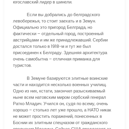
югославский лидер в шинели.
Если вы добрались до белградского
левобережья, то стоит заехать и в Земун.
Официально это пригород Белграда, но
фактически – отдельный город, построенный
австрийцами и им же принадлежавший. Сербии
достался только в 1918-м и тут же был
присоединен к Белграду. Здешняя архитектура
очень самобытна – отличная приманка для
туристов.
В Земуне базируются элитные воинские
части и находится несколько военных училищ.
Одно из них, кстати, закончил разыскиваемый
ныне всем натовским миром сербский генерал
Ратко Младич. Учился он, судя по всему, очень
хорошо – столько лет уже прошло, а НАТО никак
не может простить поражений, понесенных в
Боснии их элитным спецназом от гражданского
ополчения Младича. Сейчас США предлагают за