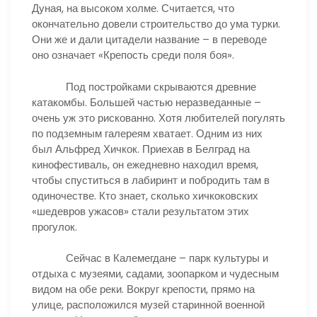
Дуная, на высоком холме. Считается, что
окончательно довели строительство до ума турки.
Они же и дали цитадели название – в переводе
оно означает «Крепость среди поля боя».
Под постройками скрываются древние
катакомбы. Большей частью неразведанные –
очень уж это рискованно. Хотя любителей погулять
по подземным галереям хватает. Одним из них
был Альфред Хичкок. Приехав в Белград на
кинофестиваль, он ежедневно находил время,
чтобы спуститься в лабиринт и побродить там в
одиночестве. Кто знает, сколько хичкоковских
«шедевров ужасов» стали результатом этих
прогулок.
Сейчас в Калемегдане – парк культуры и
отдыха с музеями, садами, зоопарком и чудесным
видом на обе реки. Вокруг крепости, прямо на
улице, расположился музей старинной военной