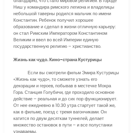
благодарно, что стало мировой религией. В городе
Ниш у командира римского легиона и владелицы
небольшой таверны родился мальчик по имени
Константин. Ребенок получил хорошее
образование и сделал в жизни отличную карьеру:
он стал Римским Императором Константином
Великим и ввел во всей Империи единую
государственную религию – христианство.
Жизнь как чудо. Кино-страна Кустурицы
Если вы смотрели фильм Эмира Кустурицы
«Жизнь как чудо», то сможете узнать его
декорации и героев, побывав в местечке Мокра
Гора. Станция Голубичи, где проходило основное
действие – реальная и до сих пор функционирует.
От нее ежедневно в 10.30 утра стартует такой же,
как в фильме, поезд с тремя вагончиками. Он
катится по двум десяткам туннелей, делает
множество остановок в пути – и все полустанки
узнаваемы.