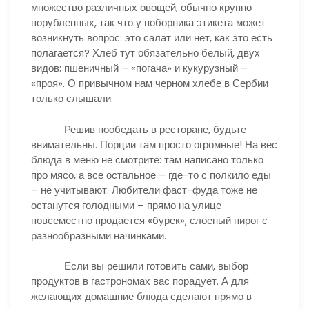
множество различных овощей, обычно крупно
порубленных, так что у поборника этикета может
возникнуть вопрос: это салат или нет, как это есть
полагается? Хлеб тут обязательно белый, двух
видов: пшеничный – «погача» и кукурузный –
«проя». О привычном нам черном хлебе в Сербии
только слышали.
Решив пообедать в ресторане, будьте
внимательны. Порции там просто огромные! На вес
блюда в меню не смотрите: там написано только
про мясо, а все остальное – где-то с полкило еды
– не учитывают. Любители фаст-фуда тоже не
останутся голодными – прямо на улице
повсеместно продается «бурек», слоеный пирог с
разнообразными начинками.
Если вы решили готовить сами, выбор
продуктов в гастрономах вас порадует. А для
желающих домашние блюда сделают прямо в