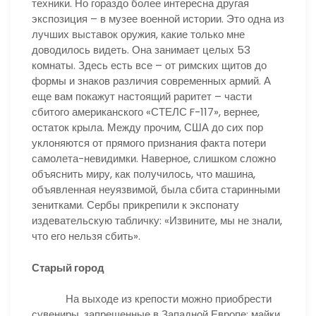
техники. Но гораздо более интересна другая
экспозиция – в музее военной истории. Это одна из
лучших выставок оружия, какие только мне
доводилось видеть. Она занимает целых 53
комнаты. Здесь есть все – от римских щитов до
формы и знаков различия современных армий. А
еще вам покажут настоящий раритет – части
сбитого американского «СТЕЛС F-117», вернее,
остаток крыла. Между прочим, США до сих пор
уклоняются от прямого признания факта потери
самолета-невидимки. Наверное, слишком сложно
объяснить миру, как получилось, что машина,
объявленная неуязвимой, была сбита старинными
зенитками. Сербы прикрепили к экспонату
издевательскую табличку: «Извините, мы не знали,
что его нельзя сбить».
Старый город
На выходе из крепости можно приобрести
сувениры, запрещенные в Западной Европе: майки