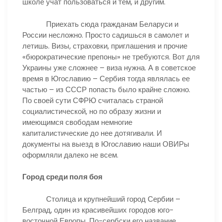
школе учат пользоваться и тем, и другим.
Приехать сюда гражданам Беларуси и
России несложно. Просто садишься в самолет и
летишь. Визы, страховки, приглашения и прочие
«бюрократические препоны» не требуются. Вот для
Украины уже сложнее – виза нужна. А в советское
время в Югославию – Сербия тогда являлась ее
частью – из СССР попасть было крайне сложно.
По своей сути СФРЮ считалась страной
социалистической, но по образу жизни и
имеющимся свободам немногие
капиталистические до нее дотягивали. И
документы на выезд в Югославию наши ОВИРы
оформляли далеко не всем.
Город среди поля боя
Столица и крупнейший город Сербии –
Белград, один из красивейших городов юго-
восточной Европы. По-сербски его название