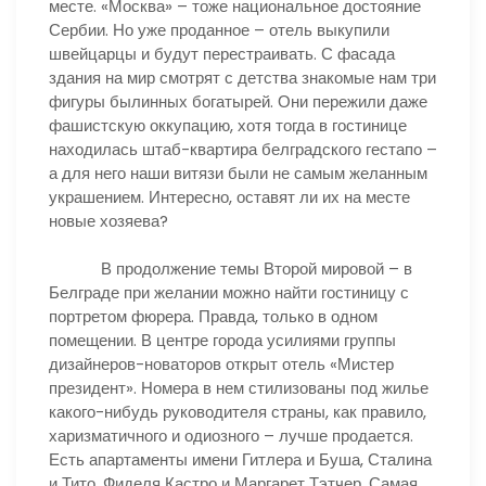
месте. «Москва» – тоже национальное достояние
Сербии. Но уже проданное – отель выкупили
швейцарцы и будут перестраивать. С фасада
здания на мир смотрят с детства знакомые нам три
фигуры былинных богатырей. Они пережили даже
фашистскую оккупацию, хотя тогда в гостинице
находилась штаб-квартира белградского гестапо –
а для него наши витязи были не самым желанным
украшением. Интересно, оставят ли их на месте
новые хозяева?
В продолжение темы Второй мировой – в
Белграде при желании можно найти гостиницу с
портретом фюрера. Правда, только в одном
помещении. В центре города усилиями группы
дизайнеров-новаторов открыт отель «Мистер
президент». Номера в нем стилизованы под жилье
какого-нибудь руководителя страны, как правило,
харизматичного и одиозного – лучше продается.
Есть апартаменты имени Гитлера и Буша, Сталина
и Тито, Фиделя Кастро и Маргарет Тэтчер. Самая