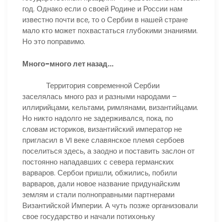
год. Однако если о своей Родине и России нам
известно почти все, то о Сербии в нашей стране
мало кто может похвастаться глубокими знаниями.
Но это поправимо.
Много-много лет назад…
Территория современной Сербии
заселялась много раз и разными народами –
иллирийцами, кельтами, римлянами, византийцами.
Но никто надолго не задерживался, пока, по
словам историков, византийский император не
пригласил в VI веке славянское племя сербоев
поселиться здесь, а заодно и поставить заслон от
постоянно нападавших с севера германских
варваров. Сербои пришли, обжились, побили
варваров, дали новое название придунайским
землям и стали полноправными партнерами
Византийской Империи. А чуть позже организовали
свое государство и начали потихоньку