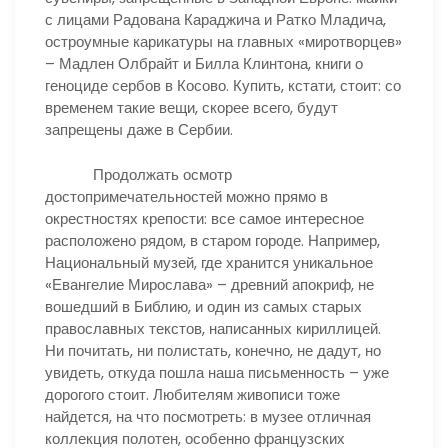
с лицами Радована Караджича и Ратко Младича,
остроумные карикатуры на главных «миротворцев»
– Мадлен Олбрайт и Билла Клинтона, книги о
геноциде сербов в Косово. Купить, кстати, стоит: со
временем такие вещи, скорее всего, будут
запрещены даже в Сербии.
Продолжать осмотр
достопримечательностей можно прямо в
окрестностях крепости: все самое интересное
расположено рядом, в старом городе. Например,
Национальный музей, где хранится уникальное
«Евангелие Мирослава» – древний апокриф, не
вошедший в Библию, и один из самых старых
православных текстов, написанных кириллицей.
Ни почитать, ни полистать, конечно, не дадут, но
увидеть, откуда пошла наша письменность – уже
дорогого стоит. Любителям живописи тоже
найдется, на что посмотреть: в музее отличная
коллекция полотен, особенно французских