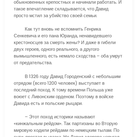
обыкновенных крепостных и начинали работать. И
такое впечатление складывается, что Давид
просто мстил за убийство своей семьи.
Как тут вновь не вспомнить Генрика
Сенкевича и его пана Юранда, ненавидевшего
крестоносцев за смерть жены? И даже в гибели
двух героев, одного реального, а другого
вымышленного, есть немало сходства – оба умрут
от предательства.
В 1326 году Давид Городенский с небольшим
отрядом (всего 1200 человек) выступает в
последний поход. К тому времени Польша уже
воюет с Ливонским орденом. Поэтому в войске
Давида есть и польские рыцари.
– Этот поход историки называют
«кинжальным рейдом». Так партизаны во Вторую
мировую ходили рейдами по немецким тылам. По
сути, простая вылазка. Но Давид здорово напугал