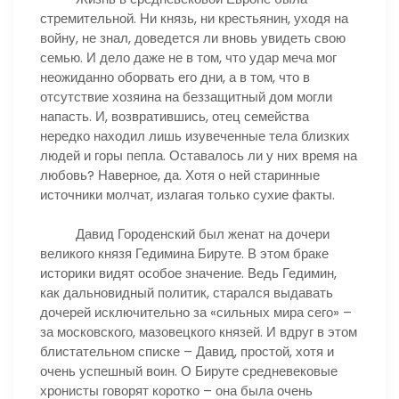
стремительной. Ни князь, ни крестьянин, уходя на
войну, не знал, доведется ли вновь увидеть свою
семью. И дело даже не в том, что удар меча мог
неожиданно оборвать его дни, а в том, что в
отсутствие хозяина на беззащитный дом могли
напасть. И, возвратившись, отец семейства
нередко находил лишь изувеченные тела близких
людей и горы пепла. Оставалось ли у них время на
любовь? Наверное, да. Хотя о ней старинные
источники молчат, излагая только сухие факты.
Давид Городенский был женат на дочери
великого князя Гедимина Бируте. В этом браке
историки видят особое значение. Ведь Гедимин,
как дальновидный политик, старался выдавать
дочерей исключительно за «сильных мира сего» –
за московского, мазовецкого князей. И вдруг в этом
блистательном списке – Давид, простой, хотя и
очень успешный воин. О Бируте средневековые
хронисты говорят коротко – она была очень