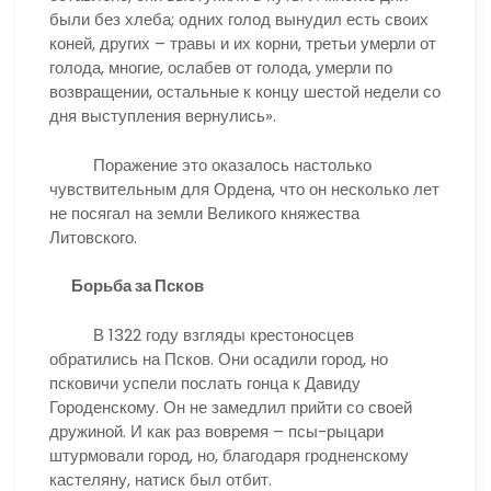
были без хлеба; одних голод вынудил есть своих
коней, других – травы и их корни, третьи умерли от
голода, многие, ослабев от голода, умерли по
возвращении, остальные к концу шестой недели со
дня выступления вернулись».
Поражение это оказалось настолько
чувствительным для Ордена, что он несколько лет
не посягал на земли Великого княжества
Литовского.
Борьба за Псков
В 1322 году взгляды крестоносцев
обратились на Псков. Они осадили город, но
псковичи успели послать гонца к Давиду
Городенскому. Он не замедлил прийти со своей
дружиной. И как раз вовремя – псы-рыцари
штурмовали город, но, благодаря гродненскому
кастеляну, натиск был отбит.