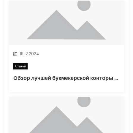
о
з
а
п
19.12.2024
и
Статьи
с
Обзор лучшей букмекерской конторы Винлайн в России
я
м