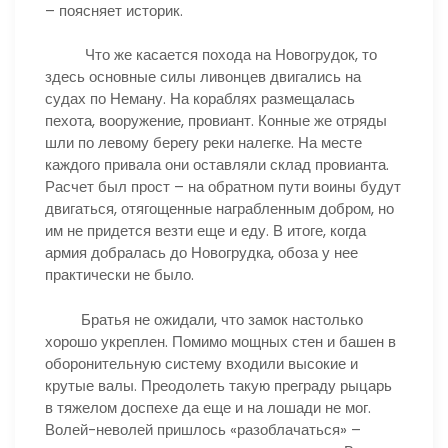
– поясняет историк.
Что же касается похода на Новогрудок, то
здесь основные силы ливонцев двигались на
судах по Неману. На кораблях размещалась
пехота, вооружение, провиант. Конные же отряды
шли по левому берегу реки налегке. На месте
каждого привала они оставляли склад провианта.
Расчет был прост – на обратном пути воины будут
двигаться, отягощенные награбленным добром, но
им не придется везти еще и еду. В итоге, когда
армия добралась до Новогрудка, обоза у нее
практически не было.
Братья не ожидали, что замок настолько
хорошо укреплен. Помимо мощных стен и башен в
оборонительную систему входили высокие и
крутые валы. Преодолеть такую преграду рыцарь
в тяжелом доспехе да еще и на лошади не мог.
Волей-неволей пришлось «разоблачаться» –