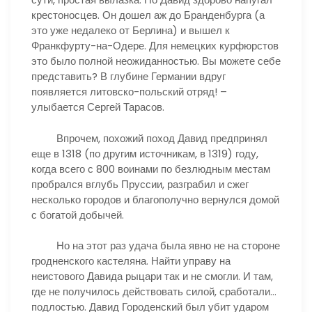
крестоносцев. Он дошел аж до Бранденбурга (а
это уже недалеко от Берлина) и вышел к
Франкфурту-на-Одере. Для немецких курфюрстов
это было полной неожиданностью. Вы можете себе
представить? В глубине Германии вдруг
появляется литовско-польский отряд! –
улыбается Сергей Тарасов.
Впрочем, похожий поход Давид предпринял
еще в 1318 (по другим источникам, в 1319) году,
когда всего с 800 воинами по безлюдным местам
пробрался вглубь Пруссии, разграбил и сжег
несколько городов и благополучно вернулся домой
с богатой добычей.
Но на этот раз удача была явно не на стороне
гродненского кастеляна. Найти управу на
неистового Давида рыцари так и не смогли. И там,
где не получилось действовать силой, сработали…
подлостью. Давид Городенский был убит ударом