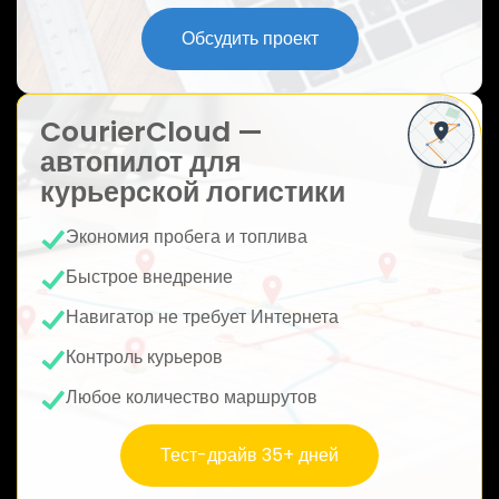
ю
Обсудить проект
CourierCloud —
автопилот для
курьерской логистики
Экономия пробега и топлива
Быстрое внедрение
Навигатор не требует Интернета
Контроль курьеров
Любое количество маршрутов
Тест-драйв 35+ дней