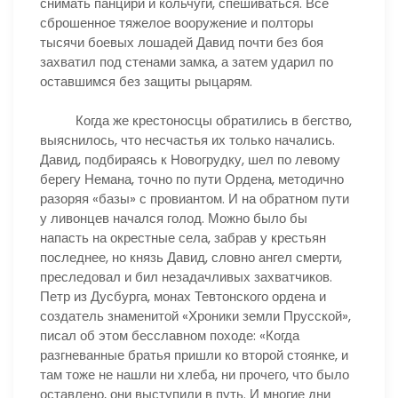
снимать панцири и кольчуги, спешиваться. Все
сброшенное тяжелое вооружение и полторы
тысячи боевых лошадей Давид почти без боя
захватил под стенами замка, а затем ударил по
оставшимся без защиты рыцарям.
Когда же крестоносцы обратились в бегство,
выяснилось, что несчастья их только начались.
Давид, подбираясь к Новогрудку, шел по левому
берегу Немана, точно по пути Ордена, методично
разоряя «базы» с провиантом. И на обратном пути
у ливонцев начался голод. Можно было бы
напасть на окрестные села, забрав у крестьян
последнее, но князь Давид, словно ангел смерти,
преследовал и бил незадачливых захватчиков.
Петр из Дусбурга, монах Тевтонского ордена и
создатель знаменитой «Хроники земли Прусской»,
писал об этом бесславном походе: «Когда
разгневанные братья пришли ко второй стоянке, и
там тоже не нашли ни хлеба, ни прочего, что было
оставлено, они выступили в путь. И многие дни