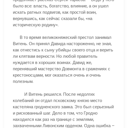
было все: власть, богатство, влияние, а он ушел
искать ратных подвигов, как простой воин,
вернувшись, как сейчас сказали бы, «на
историческую родину».
В то время великокняжеский престол занимал
Витень. Он принял Давида настороженно, не зная,
как отнестись к сыну убийцы своего отца и верить
ли клятвам верности. Но любой правитель
нуждается в хороших воинах. Давид же,
перенявший мастерство Довмонта в сражениях с
крестоносцами, мог оказаться очень и очень
полезным.
И Витень решился. После недолгих
колебаний он отдал псковскому князю место
кастеляна гродненского замка. Это был серьезный
и рискованный шаг. Дело в том, что Гродно
находился как раз на границе с землями,
захваченными Ливонским орденом. Одна ошибка –