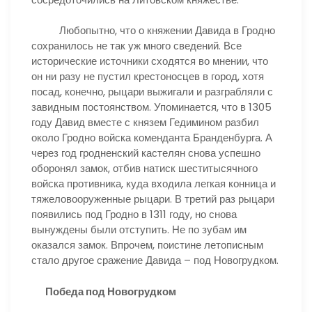
Любопытно, что о княжении Давида в Гродно
сохранилось не так уж много сведений. Все
исторические источники сходятся во мнении, что
он ни разу не пустил крестоносцев в город, хотя
посад, конечно, рыцари выжигали и разграбляли с
завидным постоянством. Упоминается, что в 1305
году Давид вместе с князем Гедимином разбил
около Гродно войска коменданта Бранденбурга. А
через год гродненский кастелян снова успешно
оборонял замок, отбив натиск шеститысячного
войска противника, куда входила легкая конница и
тяжеловооруженные рыцари. В третий раз рыцари
появились под Гродно в 1311 году, но снова
вынуждены были отступить. Не по зубам им
оказался замок. Впрочем, поистине летописным
стало другое сражение Давида – под Новогрудком.
Победа под Новогрудком