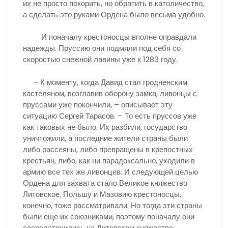
их не просто покорить, но обратить в католичество,
а сделать это руками Ордена было весьма удобно.
И поначалу крестоносцы вполне оправдали
надежды. Пруссию они подмяли под себя со
скоростью снежной лавины уже к 1283 году.
– К моменту, когда Давид стал гродненским
кастеляном, возглавив оборону замка, ливонцы с
пруссами уже покончили, – описывает эту
ситуацию Сергей Тарасов. – То есть пруссов уже
как таковых не было. Их разбили, государство
уничтожили, а последние жители страны были
либо рассеяны, либо превращены в крепостных
крестьян, либо, как ни парадоксально, уходили в
армию все тех же ливонцев. И следующей целью
Ордена для захвата стало Великое княжество
Литовское. Польшу и Мазовию крестоносцы,
конечно, тоже рассматривали. Но тогда эти страны
были еще их союзниками, поэтому поначалу они
сосредоточились на Литовском княжестве.