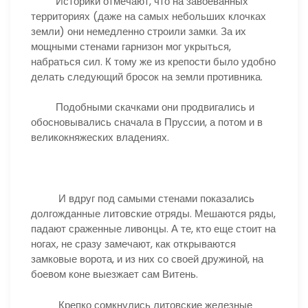
Историки отмечают, что на завоеванных
территориях (даже на самых небольших клочках
земли) они немедленно строили замки. За их
мощными стенами гарнизон мог укрыться,
набраться сил. К тому же из крепости было удобно
делать следующий бросок на земли противника.
Подобными скачками они продвигались и
обосновывались сначала в Пруссии, а потом и в
великокняжеских владениях.
И вдруг под самыми стенами показались
долгожданные литовские отряды. Мешаются ряды,
падают сраженные ливонцы. А те, кто еще стоит на
ногах, не сразу замечают, как открываются
замковые ворота, и из них со своей дружиной, на
боевом коне выезжает сам Витень.
Крепко сомкнулись литовские железные