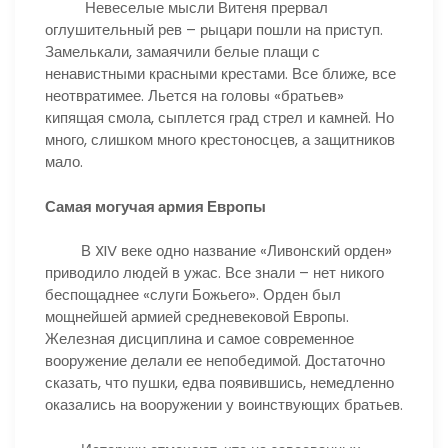
Невеселые мысли Витеня прервал
оглушительный рев – рыцари пошли на приступ.
Замелькали, замаячили белые плащи с
ненавистными красными крестами. Все ближе, все
неотвратимее. Льется на головы «братьев»
кипящая смола, сыплется град стрел и камней. Но
много, слишком много крестоносцев, а защитников
мало.
Самая могучая армия Европы
В XIV веке одно название «Ливонский орден»
приводило людей в ужас. Все знали – нет никого
беспощаднее «слуги Божьего». Орден был
мощнейшей армией средневековой Европы.
Железная дисциплина и самое современное
вооружение делали ее непобедимой. Достаточно
сказать, что пушки, едва появившись, немедленно
оказались на вооружении у воинствующих братьев.