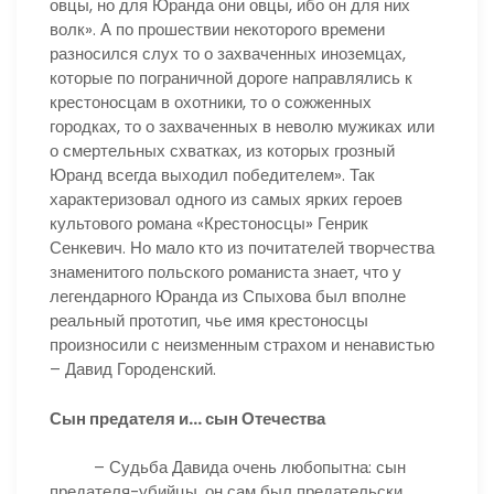
овцы, но для Юранда они овцы, ибо он для них
волк». А по прошествии некоторого времени
разносился слух то о захваченных иноземцах,
которые по пограничной дороге направлялись к
крестоносцам в охотники, то о сожженных
городках, то о захваченных в неволю мужиках или
о смертельных схватках, из которых грозный
Юранд всегда выходил победителем». Так
характеризовал одного из самых ярких героев
культового романа «Крестоносцы» Генрик
Сенкевич. Но мало кто из почитателей творчества
знаменитого польского романиста знает, что у
легендарного Юранда из Спыхова был вполне
реальный прототип, чье имя крестоносцы
произносили с неизменным страхом и ненавистью
– Давид Городенский.
Сын предателя и… сын Отечества
– Судьба Давида очень любопытна: сын
предателя-убийцы, он сам был предательски