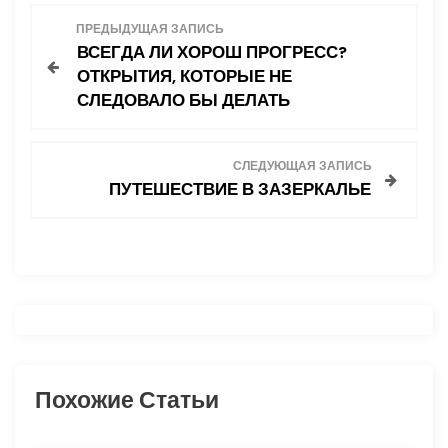
Н
ПРЕДЫДУЩАЯ ЗАПИСЬ
ВСЕГДА ЛИ ХОРОШ ПРОГРЕСС?
а
ОТКРЫТИЯ, КОТОРЫЕ НЕ
СЛЕДОВАЛО БЫ ДЕЛАТЬ
в
и
СЛЕДУЮЩАЯ ЗАПИСЬ
ПУТЕШЕСТВИЕ В ЗАЗЕРКАЛЬЕ
г
а
ц
и
я
Похожие Статьи
п