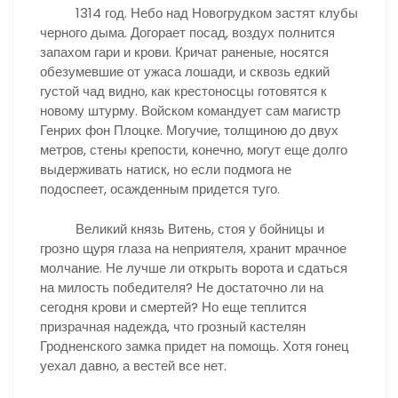
1314 год. Небо над Новогрудком застят клубы
черного дыма. Догорает посад, воздух полнится
запахом гари и крови. Кричат раненые, носятся
обезумевшие от ужаса лошади, и сквозь едкий
густой чад видно, как крестоносцы готовятся к
новому штурму. Войском командует сам магистр
Генрих фон Плоцке. Могучие, толщиною до двух
метров, стены крепости, конечно, могут еще долго
выдерживать натиск, но если подмога не
подоспеет, осажденным придется туго.
Великий князь Витень, стоя у бойницы и
грозно щуря глаза на неприятеля, хранит мрачное
молчание. Не лучше ли открыть ворота и сдаться
на милость победителя? Не достаточно ли на
сегодня крови и смертей? Но еще теплится
призрачная надежда, что грозный кастелян
Гродненского замка придет на помощь. Хотя гонец
уехал давно, а вестей все нет.