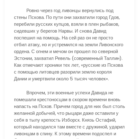
Ровно через год ливонцы вернулись под
стены Пскова. По пути они захватили город Гдов,
перебили русских купцов, взяли в плен рыбаков,
сидевших у берегов Нарвы. И снова Давид
поспешил на помощь. На сей раз он не просто
отбил атаку, но и устремился на земли Ливонского
ордена. С огнем и мечом он прошел по северной
Эстонии, захватил Ревель (современный Таллин).
Как отмечают хроники тех лет, «русские из Пскова
с помощью литовцев разорили землю короля
Дании и умертвили около 5 тысяч человек».
Впрочем, эти военные успехи Давида не
помешали крестоносцам в скором времени вновь
напасть на Псков. Причем город для них был столь
желанной добычей, что рыцари даже оставили у
себя в тылу крепость Изборск. Князь Остафий,
который находился там вместе с дружиной, ударил
ливонцам в спину. К этому времени подоспел и