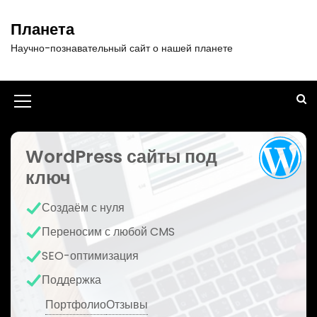
П
е
Планета
р
Научно-познавательный сайт о нашей планете
е
й
т
и
И
к
к
с
о
WordPress сайты под
о
д
ключ
н
е
р
к
Создаём с нуля
ж
а
и
Переносим с любой CMS
м
м
SEO-оптимизация
о
е
м
Поддержка
у
н
Портфолио
Отзывы