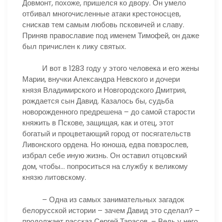
Довмонт, похоже, пришелся ко двору. Он умело
отбивал многочисленные атаки крестоносцев,
снискав тем самым любовь псковичей и славу.
Приняв православие под именем Тимофей, он даже
был причислен к лику святых.
И вот в 1283 году у этого человека и его жены
Марии, внучки Александра Невского и дочери
князя Владимирского и Новгородского Дмитрия,
рождается сын Давид. Казалось бы, судьба
новорожденного предрешена – до самой старости
княжить в Пскове, защищая, как и отец, этот
богатый и процветающий город от посягательств
Ливонского ордена. Но юноша, едва повзрослев,
избрал себе иную жизнь. Он оставил отцовский
дом, чтобы… попроситься на службу к великому
князю литовскому.
– Одна из самых занимательных загадок
белорусской истории – зачем Давид это сделал? –
продолжает рассказ Сергей Тарасов. – Ведь у него