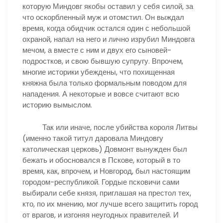
которую Миндовг якобы оставил у себя силой, за
что оскорбленный муж и отомстил. Он выждал
время, когда обидчик остался один с небольшой
охраной, напал на него и лично изрубил Миндовга
мечом, а вместе с ним и двух его сыновей-
подростков, и свою бывшую супругу. Впрочем,
многие историки убеждены, что похищенная
княжна была только формальным поводом для
нападения. А некоторые и вовсе считают всю
историю вымыслом.
Так или иначе, после убийства короля Литвы
(именно такой титул даровала Миндовгу
католическая церковь) Довмонт вынужден был
бежать и обосновался в Пскове, который в то
время, как, впрочем, и Новгород, был настоящим
городом-республикой. Гордые псковичи сами
выбирали себе князя, приглашая на престол тех,
кто, по их мнению, мог лучше всего защитить город
от врагов, и изгоняя неугодных правителей. И