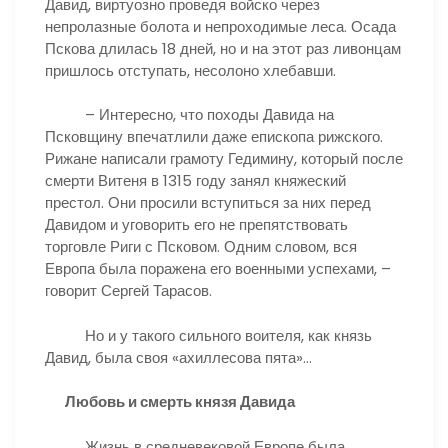
Давид, виртуозно проведя войско через
непролазные болота и непроходимые леса. Осада
Пскова длилась 18 дней, но и на этот раз ливонцам
пришлось отступать, несолоно хлебавши.
– Интересно, что походы Давида на
Псковщину впечатлили даже епископа рижского.
Рижане написали грамоту Гедимину, который после
смерти Витеня в 1315 году занял княжеский
престол. Они просили вступиться за них перед
Давидом и уговорить его не препятствовать
торговле Риги с Псковом. Одним словом, вся
Европа была поражена его военными успехами, –
говорит Сергей Тарасов.
Но и у такого сильного воителя, как князь
Давид, была своя «ахиллесова пята»…
Любовь и смерть князя Давида
Жизнь в средневековой Европе была