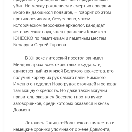
убит. Но между рождением и смертью совершил
много выдающихся подвигов, – говорит об этом
противоречивом и, безусловно, ярком
историческом персонаже археолог, кандидат
исторических наук, член правления Комитета
ЮНЕСКО по памятникам и памятным местам
Беларуси Сергей Тарасов.
В XIII веке литовский престол занимал
Миндовг, гроза всех окрестных государств,
единственный из князей Великого княжества, кто
получил корону из рук самого папы Римского.
Именно он сделал Новогрудок столицей и основал
там мощную крепость. Но даже такой могучий
правитель оказался бессилен против кучки
заговорщиков, среди которых оказался и князь
Довмонт.
Летопись Галицко-Волынского княжества и
немецкие хроники упоминают о жене Довмонта,