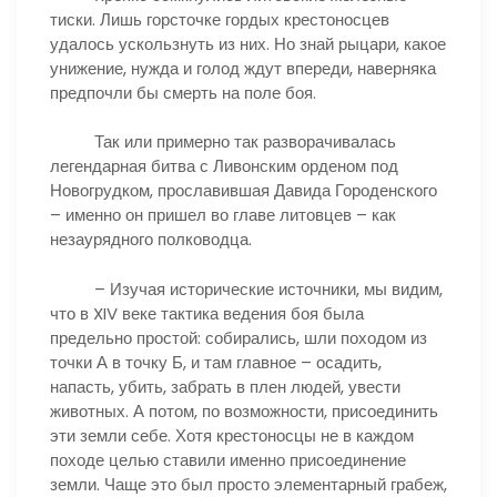
тиски. Лишь горсточке гордых крестоносцев
удалось ускользнуть из них. Но знай рыцари, какое
унижение, нужда и голод ждут впереди, наверняка
предпочли бы смерть на поле боя.
Так или примерно так разворачивалась
легендарная битва с Ливонским орденом под
Новогрудком, прославившая Давида Городенского
– именно он пришел во главе литовцев – как
незаурядного полководца.
– Изучая исторические источники, мы видим,
что в XIV веке тактика ведения боя была
предельно простой: собирались, шли походом из
точки А в точку Б, и там главное – осадить,
напасть, убить, забрать в плен людей, увести
животных. А потом, по возможности, присоединить
эти земли себе. Хотя крестоносцы не в каждом
походе целью ставили именно присоединение
земли. Чаще это был просто элементарный грабеж,