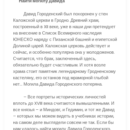
Найти могилу Давида
Давид Городенский был похоронен у стен
Каложской церкви в Гродно. Древний храм,
построенный в XII веке, уже в наши дни претендует
на внесение в Список Всемирного наследия
ЮНЕСКО наряду с Пизанской башней и египетской
Долиной царей. Каложская церковь действует и
сейчас, и особенно популярна она у молодоженов.
Считается, что брак, заключенный здесь,
обязательно будет счастливым. И хотя возле
храма стоит памятник легендарному Гродненскому
кастеляну, его останков под мраморной глыбой
нет… Могила Давида Городенского потеряна.
– Все портреты исторических личностей
вплоть до XVIII века считаются вымышленными. И
все князья – и Миндовг, и Гедимин, и тот же Давид
– которых мы можем видеть в учебниках истории,
на самом деле выглядели совсем не так. Если бы
нам удалось найти могилу Давида Городенского,