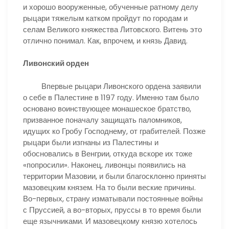
и хорошо вооруженные, обученные ратному делу
рыцари тяжелым катком пройдут по городам и
селам Великого княжества Литовского. Витень это
отлично понимал. Как, впрочем, и князь Давид.
Ливонский орден
Впервые рыцари Ливонского ордена заявили
о себе в Палестине в 1197 году. Именно там было
основано воинствующее монашеское братство,
призванное поначалу защищать паломников,
идущих ко Гробу Господнему, от грабителей. Позже
рыцари были изгнаны из Палестины и
обосновались в Венгрии, откуда вскоре их тоже
«попросили». Наконец, ливонцы появились на
территории Мазовии, и были благосклонно приняты
мазовецким князем. На то были веские причины.
Во-первых, страну изматывали постоянные войны
с Пруссией, а во-вторых, пруссы в то время были
еще язычниками. И мазовецкому князю хотелось