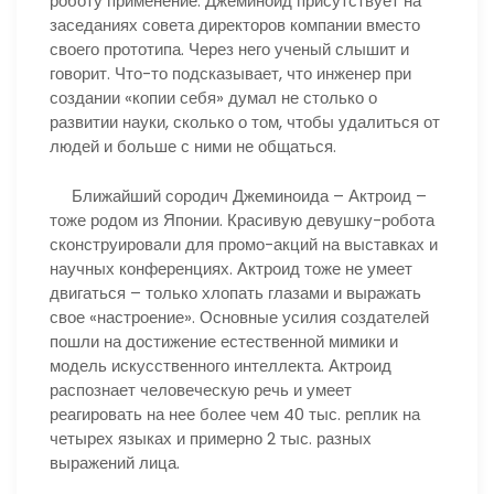
роботу применение. Джеминоид присутствует на
заседаниях совета директоров компании вместо
своего прототипа. Через него ученый слышит и
говорит. Что-то подсказывает, что инженер при
создании «копии себя» думал не столько о
развитии науки, сколько о том, чтобы удалиться от
людей и больше с ними не общаться.
Ближайший сородич Джеминоида – Актроид –
тоже родом из Японии. Красивую девушку-робота
сконструировали для промо-акций на выставках и
научных конференциях. Актроид тоже не умеет
двигаться – только хлопать глазами и выражать
свое «настроение». Основные усилия создателей
пошли на достижение естественной мимики и
модель искусственного интеллекта. Актроид
распознает человеческую речь и умеет
реагировать на нее более чем 40 тыс. реплик на
четырех языках и примерно 2 тыс. разных
выражений лица.