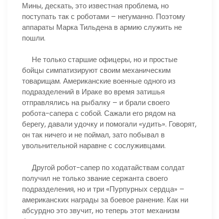
Мины, дескать, это известная проблема, но
поступать так с роботами – негуманно. Поэтому
аппараты Марка Тильдена в армию служить не
пошли.
Не только старшие офицеры, но и простые
бойцы симпатизируют своим механическим
товарищам. Американские военные одного из
подразделений в Ираке во время затишья
отправлялись на рыбалку – и брали своего
робота-сапера с собой. Сажали его рядом на
берегу, давали удочку и помогали «удить». Говорят,
он так ничего и не поймал, зато побывал в
увольнительной наравне с сослуживцами.
Другой робот-сапер по ходатайствам солдат
получил не только звание сержанта своего
подразделения, но и три «Пурпурных сердца» –
американских награды за боевое ранение. Как ни
абсурдно это звучит, но теперь этот механизм