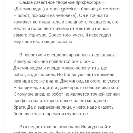
Самое известное творение профессора –
«Джеминоид» (от слов gemini – близнец и android
– робот, похожий на человека). Он в точности
копирует контуры тела и внешность создателя, его
жесты и голос неотличимы от жестов и голоса
самого Ишигуро. Более того, ученый пересадил
ему свои настоящие волосы.
В новостях и специализированных пер едачах
Ишигуро обычно появлятся бок о бок с
Джеминоидом и иногда можно перепутать, где
робот, а где человек. Но большую часть времени
разница все же видна. Джеминоид многого не умеет
– например, ходить и даже просто поворачиваться.
К тому же внешне робот не является точной копией
профессора и, скорее, похож на его младшего
брата. Да и выражение лица у него, надо сказать,
большую часть времени глуповатое.
Эти недостатки не помешали Ишигуро найти