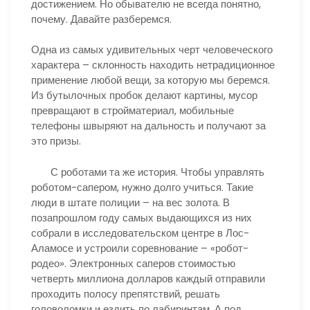
достижением. Но обывателю не всегда понятно,
почему. Давайте разберемся.
Одна из самых удивительных черт человеческого
характера – склонность находить нетрадиционное
применение любой вещи, за которую мы беремся.
Из бутылочных пробок делают картины, мусор
превращают в стройматериал, мобильные
телефоны швыряют на дальность и получают за
это призы.
С роботами та же история. Чтобы управлять
роботом-сапером, нужно долго учиться. Такие
люди в штате полиции – на вес золота. В
позапрошлом году самых выдающихся из них
собрали в исследовательском центре в Лос-
Аламосе и устроили соревнование – «робот-
родео». Электронных саперов стоимостью
четверть миллиона долларов каждый отправили
проходить полосу препятствий, решать
головоломки и ездить по лабиринтам. А под