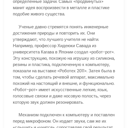
определенные задачи. Самых «продвинутых»
манит идея воспроизвести в металле и пластике
подобие живого существа.
Ученые давно стремятся понять инженерные
достижения природы и повторить их. Они
утверждают, что лучшего учителя не найти.
Например, профессор Хидеюки Савада из
университета Кагава в Японии создал «робот-рот».
Эту конструкцию, похожую на игрушку из силикона,
резины и пластика, подключенную к компьютеру,
показали на выставке «Роботех 2011». Затея была в
том, чтобы сделать речевой аппарат, максимально
похожий на настоящий и внешне, и функционально.
«Робот-рот» имеет искусственные легкие, язык,
голосовые связки и даже носовую полость, через
которую звук должен резонировать.
Механизм подключен к компьютеру и поставлен
перед микрофоном. Он издает звуки, сам же их
«слышит» и «учится», сопоставляя свой результат