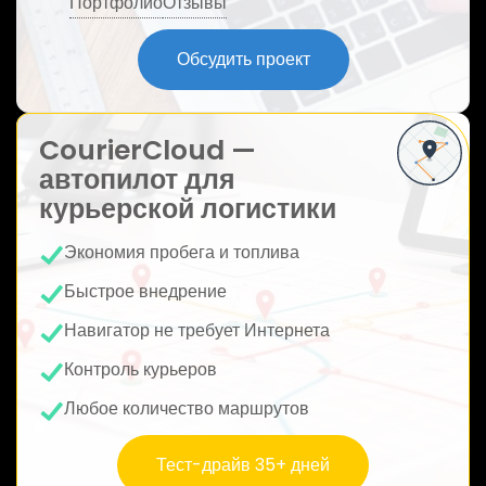
Портфолио
Отзывы
ю
Обсудить проект
CourierCloud —
автопилот для
курьерской логистики
Экономия пробега и топлива
Быстрое внедрение
Навигатор не требует Интернета
Контроль курьеров
Любое количество маршрутов
Тест-драйв 35+ дней