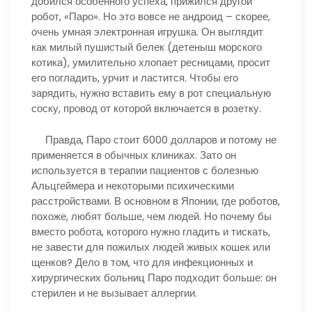
добился особенного успеха, прижился другой
робот, «Паро». Но это вовсе не андроид – скорее,
очень умная электронная игрушка. Он выглядит
как милый пушистый белек (детеныш морского
котика), умилительно хлопает ресницами, просит
его погладить, урчит и ластится. Чтобы его
зарядить, нужно вставить ему в рот специальную
соску, провод от которой включается в розетку.
Правда, Паро стоит 6000 долларов и потому не
применяется в обычных клиниках. Зато он
используется в терапии пациентов с болезнью
Альцгеймера и некоторыми психическими
расстройствами. В основном в Японии, где роботов,
похоже, любят больше, чем людей. Но почему бы
вместо робота, которого нужно гладить и тискать,
не завести для пожилых людей живых кошек или
щенков? Дело в том, что для инфекционных и
хирургических больниц Паро подходит больше: он
стерилен и не вызывает аллергии.