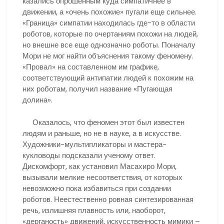
казались опрошенным куда симпатичнее в
движении, а «очень похожие» пугали еще сильнее.
«Граница» симпатии находилась где-то в области
роботов, которые по очертаниям похожи на людей,
но внешне все еще однозначно роботы. Поначалу
Мори не мог найти объяснения такому феномену.
«Провал» на составленном им графике,
соответствующий антипатии людей к похожим на
них роботам, получил название «Пугающая
долина».
Оказалось, что феномен этот был известен
людям и раньше, но не в науке, а в искусстве.
Художники-мультипликаторы и мастера-
кукловоды подсказали ученому ответ.
Дискомфорт, как установил Масахиро Мори,
вызывали мелкие несоответствия, от которых
невозможно пока избавиться при создании
роботов. Неестественно ровная синтезированная
речь, излишняя плавность или, наоборот,
«дерганость» движений, искусственность мимики –