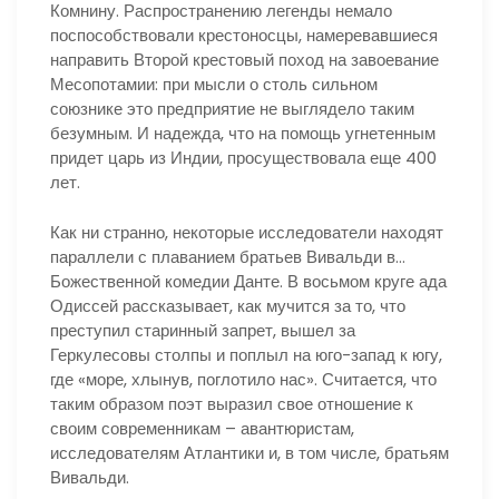
Комнину. Распространению легенды немало
поспособствовали крестоносцы, намеревавшиеся
направить Второй крестовый поход на завоевание
Месопотамии: при мысли о столь сильном
союзнике это предприятие не выглядело таким
безумным. И надежда, что на помощь угнетенным
придет царь из Индии, просуществовала еще 400
лет.
Как ни странно, некоторые исследователи находят
параллели с плаванием братьев Вивальди в…
Божественной комедии Данте. В восьмом круге ада
Одиссей рассказывает, как мучится за то, что
преступил старинный запрет, вышел за
Геркулесовы столпы и поплыл на юго-запад к югу,
где «море, хлынув, поглотило нас». Считается, что
таким образом поэт выразил свое отношение к
своим современникам – авантюристам,
исследователям Атлантики и, в том числе, братьям
Вивальди.