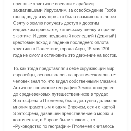
пришлые христиане воевали с арабами,
захватившими Иерусалим, за освобождение Гроба
господня, для купцов это была возможность через
Святую землю получать доступ к дорогим
индийским пряностям, китайскому шелку и прочей
экзотике. И даже неудачный последний (Девятый)
крестовый поход и падение последнего оплота
христиан в Палестине, города Акры, 18 мая 1291
года не смогли остановить это движение на восток.
То, как тогда представляли себе окружающий мир
европейцы, основывалось на практическом опыте:
человек знал то, что видел собственными глазами.
Античное понимание географии Земли, дошедшее
до средневековых путешественников в трудах
Эратосфена и Птолемея, было доступно далеко не
многим грамотным людям. Впрочем, если с картой
Эратосфена, дававшей представление о морях и
континентах, в Европе были знакомы, то
«Руководство по географии» Птолемея считалось