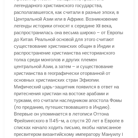
легендарного христианского государства,
располагавшегося, как считали в разные эпохи, в
Центральной Азии или в Африке. Возникновение
легенды историки относят к середине XII века,
распространилась она весьма широко – от Европы
до Китая. Реальной основой для этого считают
существование христианских общин в Индии и
распространение христианства несторианского
толка среди монголов и других племен
центральной Азии, а затем – и существование
христианства в географически оторванной от
основных христианских стран Эфиопии.
Мифический царь-защитник появился в ответ на
притеснения христиан на востоке арабами и
турками, его считали наследником апостола Фомы
(по преданию, путешествовавшего в Индию).
Впервые он упоминается в летописи Оттона
Фрейзингского в 1145-м, а спустя 20 лет в Европе в
списках начало ходить письмо, якобы написанное
пресвитером византийскому императору Мануилу I