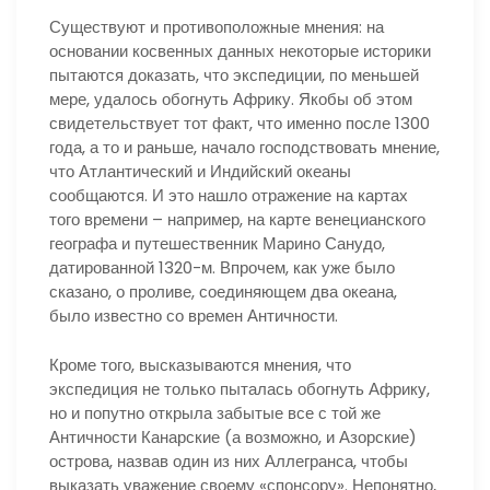
Существуют и противоположные мнения: на
основании косвенных данных некоторые историки
пытаются доказать, что экспедиции, по меньшей
мере, удалось обогнуть Африку. Якобы об этом
свидетельствует тот факт, что именно после 1300
года, а то и раньше, начало господствовать мнение,
что Атлантический и Индийский океаны
сообщаются. И это нашло отражение на картах
того времени – например, на карте венецианского
географа и путешественник Марино Санудо,
датированной 1320-м. Впрочем, как уже было
сказано, о проливе, соединяющем два океана,
было известно со времен Античности.
Кроме того, высказываются мнения, что
экспедиция не только пыталась обогнуть Африку,
но и попутно открыла забытые все с той же
Античности Канарские (а возможно, и Азорские)
острова, назвав один из них Аллегранса, чтобы
выказать уважение своему «спонсору». Непонятно,