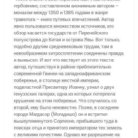
гербовнике, составленном анонимным автором –
монахом между 1350 и 1385 годами в жанре
травелога – книги путевых впечатлений. Автор
явно пользовался множеством источников, его
обзор касается государств от Пиренейского
полуострова до Китая и острова Явы. Вот только,
подобно другим средневековым трудам, там в
невообразимом хитросплетении соединены правда
и вымысел. И вот что явствует из этого текста:
автор, путешествуя в районе приблизительно
современной Гвинеи на западноафриканском
побережье, в столице местной империи,
подвластной Пресвитеру Иоанну, узнал о двух
генуэзских галерах, одна из которых потерпела
крушение на этом побережье. Что случилось со
второй, ему было неизвестно. Позже, в соседнем
городе Магдасор (Могадишо) он и встретил
вышеупомянутого Сорлеоне, прибывшего туда в
поисках отца и принятого императором тех земель
с великими почестями. Однако же разрешение на