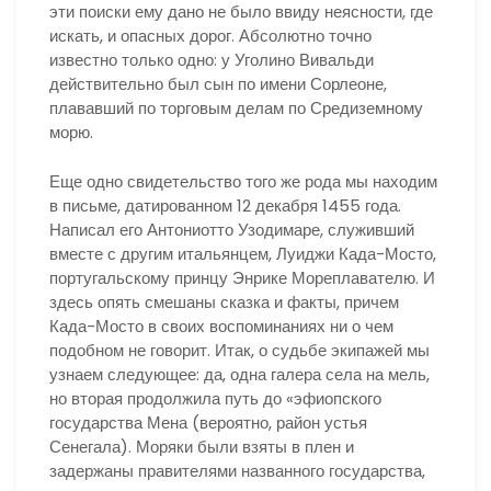
эти поиски ему дано не было ввиду неясности, где
искать, и опасных дорог. Абсолютно точно
известно только одно: у Уголино Вивальди
действительно был сын по имени Сорлеоне,
плававший по торговым делам по Средиземному
морю.
Еще одно свидетельство того же рода мы находим
в письме, датированном 12 декабря 1455 года.
Написал его Антониотто Узодимаре, служивший
вместе с другим итальянцем, Луиджи Када-Мосто,
португальскому принцу Энрике Мореплавателю. И
здесь опять смешаны сказка и факты, причем
Када-Мосто в своих воспоминаниях ни о чем
подобном не говорит. Итак, о судьбе экипажей мы
узнаем следующее: да, одна галера села на мель,
но вторая продолжила путь до «эфиопского
государства Мена (вероятно, район устья
Сенегала). Моряки были взяты в плен и
задержаны правителями названного государства,