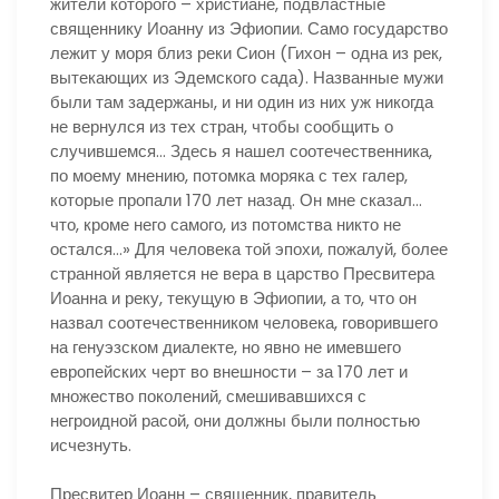
жители которого – христиане, подвластные
священнику Иоанну из Эфиопии. Само государство
лежит у моря близ реки Сион (Гихон – одна из рек,
вытекающих из Эдемского сада). Названные мужи
были там задержаны, и ни один из них уж никогда
не вернулся из тех стран, чтобы сообщить о
случившемся… Здесь я нашел соотечественника,
по моему мнению, потомка моряка с тех галер,
которые пропали 170 лет назад. Он мне сказал…
что, кроме него самого, из потомства никто не
остался…» Для человека той эпохи, пожалуй, более
странной является не вера в царство Пресвитера
Иоанна и реку, текущую в Эфиопии, а то, что он
назвал соотечественником человека, говорившего
на генуэзском диалекте, но явно не имевшего
европейских черт во внешности – за 170 лет и
множество поколений, смешивавшихся с
негроидной расой, они должны были полностью
исчезнуть.
Пресвитер Иоанн – священник, правитель