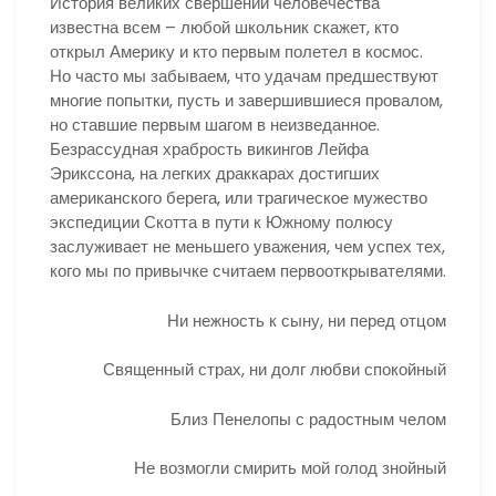
История великих свершений человечества
известна всем – любой школьник скажет, кто
открыл Америку и кто первым полетел в космос.
Но часто мы забываем, что удачам предшествуют
многие попытки, пусть и завершившиеся провалом,
но ставшие первым шагом в неизведанное.
Безрассудная храбрость викингов Лейфа
Эрикссона, на легких драккарах достигших
американского берега, или трагическое мужество
экспедиции Скотта в пути к Южному полюсу
заслуживает не меньшего уважения, чем успех тех,
кого мы по привычке считаем первооткрывателями.
Ни нежность к сыну, ни перед отцом
Священный страх, ни долг любви спокойный
Близ Пенелопы с радостным челом
Не возмогли смирить мой голод знойный