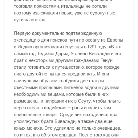
торговля пряностями, итальянцы не хотели,
поэтому изыскивали новые, уже не сухопутные
пути на восток.
Первую документально подтвержденную
экспедицию для поисков пути по океану из Европы
в Индию организовали генуэзцы в 1291 году. «В тот
самый год Тедизио Дориа, Уголино Вивальди и его
брат с некоторыми другими гражданами Генуи
стали готовиться к путешествию, которое прежде
никто другой не пытался предпринять. И они
наилучшим образом снабдили две галеры
съестными припасами, питьевой водой и другими
необходимыми вещами, которые были в них
размещены, и направили их в Сеуту, чтобы плыть
через океан в индийские страны и купить там
прибыльные товары. Среди них находились два
упомянутых брата Вивальди, а также два еще
юных монаха. Это удивляло не только очевидцев,
но и тех, кто об этом слышал. После того как они