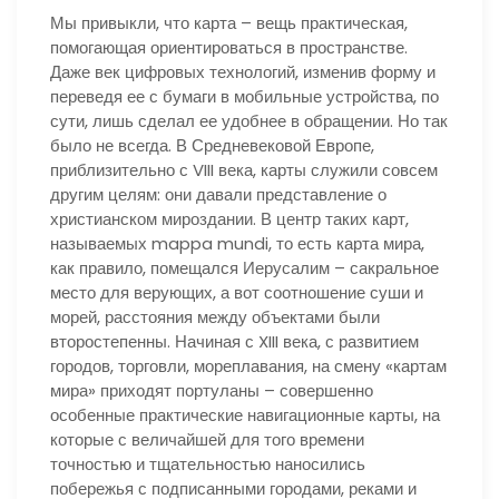
Мы привыкли, что карта – вещь практическая,
помогающая ориентироваться в пространстве.
Даже век цифровых технологий, изменив форму и
переведя ее с бумаги в мобильные устройства, по
сути, лишь сделал ее удобнее в обращении. Но так
было не всегда. В Средневековой Европе,
приблизительно с VIII века, карты служили совсем
другим целям: они давали представление о
христианском мироздании. В центр таких карт,
называемых mappa mundi, то есть карта мира,
как правило, помещался Иерусалим – сакральное
место для верующих, а вот соотношение суши и
морей, расстояния между объектами были
второстепенны. Начиная с XIII века, с развитием
городов, торговли, мореплавания, на смену «картам
мира» приходят портуланы – совершенно
особенные практические навигационные карты, на
которые с величайшей для того времени
точностью и тщательностью наносились
побережья с подписанными городами, реками и