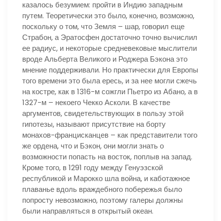
казалось безумием: пройти в Индию западным
путем. Теоретически это было, конечно, возможно,
поскольку о том, что Земля – шар, говорил еще
Страбон, а Эратосфен достаточно точно вычислил
ее радиус, и некоторые средневековые мыслители
вроде Альберта Великого и Роджера Бэкона это
мнение поддерживали. Но практически для Европы
того времени это была ересь, и за нее могли сжечь
на костре, как в 1316-м сожгли Пьетро из Абано, а в
1327-м – некоего Чекко Асколи. В качестве
аргументов, свидетельствующих в пользу этой
гипотезы, называют присутствие на борту
монахов-францисканцев – как представители того
же ордена, что и Бэкон, они могли знать о
возможности попасть на восток, поплыв на запад.
Кроме того, в 1291 году между Генуэзской
республикой и Марокко шла война, и каботажное
плаванье вдоль враждебного побережья было
попросту невозможно, поэтому галеры должны
были направляться в открытый океан.