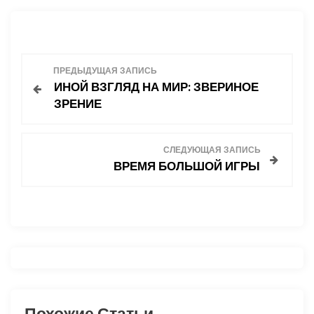
Н
ПРЕДЫДУЩАЯ ЗАПИСЬ
ИНОЙ ВЗГЛЯД НА МИР: ЗВЕРИНОЕ
а
ЗРЕНИЕ
в
СЛЕДУЮЩАЯ ЗАПИСЬ
и
ВРЕМЯ БОЛЬШОЙ ИГРЫ
г
а
ц
и
Похожие Статьи