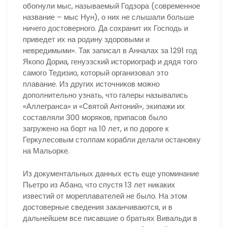
обогнули мыс, называемый Годзора (современное
название – мыс Нун), о них не слышали больше
ничего достоверного. Да сохранит их Господь и
приведет их на родину здоровыми и
невредимыми». Так записал в Анналах за 1291 год
Якопо Дориа, генуэзский историограф и дядя того
самого Тедизио, который организовал это
плавание. Из других источников можно
дополнительно узнать, что галеры назывались
«Аллегранса» и «Святой Антоний», экипажи их
составляли 300 моряков, припасов было
загружено на борт на 10 лет, и по дороге к
Геркулесовым столпам корабли делали остановку
на Мальорке.
Из документальных данных есть еще упоминание
Пьетро из Абано, что спустя 13 лет никаких
известий от мореплавателей не было. На этом
достоверные сведения заканчиваются, и в
дальнейшем все писавшие о братьях Вивальди в