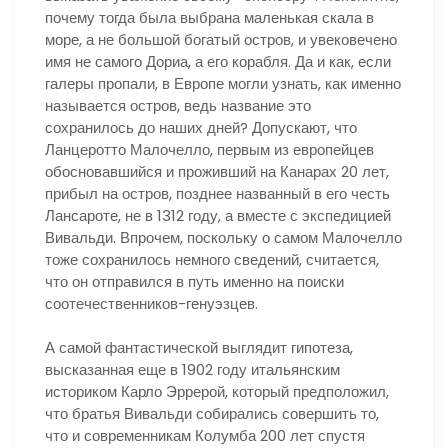
почему тогда была выбрана маленькая скала в
море, а не большой богатый остров, и увековечено
имя не самого Дориа, а его корабля. Да и как, если
галеры пропали, в Европе могли узнать, как именно
называется остров, ведь название это
сохранилось до наших дней? Допускают, что
Ланцеротто Малочелло, первым из европейцев
обосновавшийся и проживший на Канарах 20 лет,
прибыл на остров, позднее названный в его честь
Лансароте, не в 1312 году, а вместе с экспедицией
Вивальди. Впрочем, поскольку о самом Малочелло
тоже сохранилось немного сведений, считается,
что он отправился в путь именно на поиски
соотечественников-генуэзцев.
А самой фантастической выглядит гипотеза,
высказанная еще в 1902 году итальянским
историком Карло Эррерой, который предположил,
что братья Вивальди собирались совершить то,
что и современникам Колумба 200 лет спустя