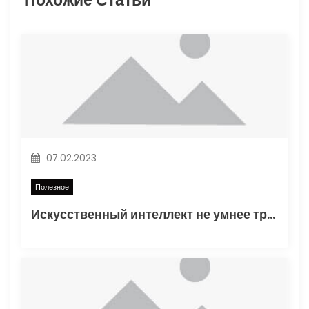
я
п
о
з
а
п
07.02.2023
и
Полезное
Искусственный интеллект не умнее трехлетнего ребенка
с
я
м