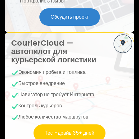
Портфолио
Отзывы
ю
Обсудить проект
CourierCloud —
автопилот для
курьерской логистики
Экономия пробега и топлива
Быстрое внедрение
Навигатор не требует Интернета
Контроль курьеров
Любое количество маршрутов
Тест-драйв 35+ дней