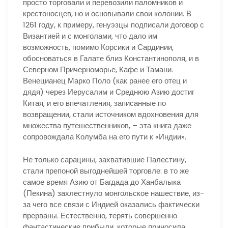
просто торговали и перевозили паломников и
крестоносцев, но и основывали свои колонии. В
1261 году, к примеру, генуэзцы подписали договор с
Византией и с монголами, что дало им
возможность, помимо Корсики и Сардинии,
обосноваться в Галате близ Константинополя, и в
Северном Причерноморье, Кафе и Тамани.
Венецианец Марко Поло (как ранее его отец и
дядя) через Иерусалим и Среднюю Азию достиг
Китая, и его впечатления, записанные по
возвращении, стали источником вдохновения для
множества путешественников, – эта книга даже
сопровождала Колумба на его пути к «Индии».
Не только сарацины, захватившие Палестину,
стали препоной выгоднейшей торговле: в то же
самое время Азию от Багдада до Ханбалыка
(Пекина) захлестнуло монгольское нашествие, из-
за чего все связи с Индией оказались фактически
прерваны. Естественно, терять совершенно
фантастические прибыли, которые приносила