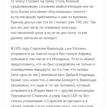
ту эпоху ступают на тропу столь близкой
средневековому сознанию мифологизации или на
путь более или менее обоснованных гипотез –
если писавшие приближены к нам по времени.
Причем дискуссии эти не стихают уже 700 лет. Так
все же, достигли ли отважные генуэзцы
поставленной цели, а если не достигли, то как
далеко заплыли их галеры?
В 1315 году Сорлеоне Вивальди, сын Уголино,
отправился на поиски отца в Восточную Африку,
побывав в том числе и в Могадишо. То есть можно
предположить, что он был осведомлен не только о
планируемом маршруте, но и о том, что галеры
(или одна из них) миновали мыс Доброй Надежды.
Кроме того, известно о некоем Бенедетто Вивальди
(возможно, это один и тот же человек), который
отправился в Индию вместе с другим итальянцем,
Перчивалле Станконе, и умер там в 1321-м. Вот
только упоминания о Сорлеоне встречаются в
«Книге знаний о всех королевствах», кастильском