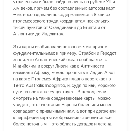
утраченным и было найдено лишь на рубеже XIII и
XIV веков, причем без составленных автором карт
– их воссоздавали по содержащимся в 8 книгах
птолемеевского труда координатам нескольких
тысяч пунктов от Скандинавии до Египта и от
Атлантики до Индокитая.
Эти карты изобиловали неточностями, причем
фундаментальными: к примеру, Страбон и Геродот
знали, что Атлантический океан сообщается с
Индийским, и вокруг Ливии, как в Античности
называли Африку, можно проплыть к Индии. А вот
на карте Птолемея Африка плавно перетекает в
Terra Australis Incоgnita, и, судя по ней, морского
пути на восток не существует… В целом, если
смотреть на такие средневековые карты, можно
увидеть, что очертания Европы более или менее
совпадают с привычными нам, а вот при движении
к периферии карты изображение становится все
более неточным – это область догадок и легенд.