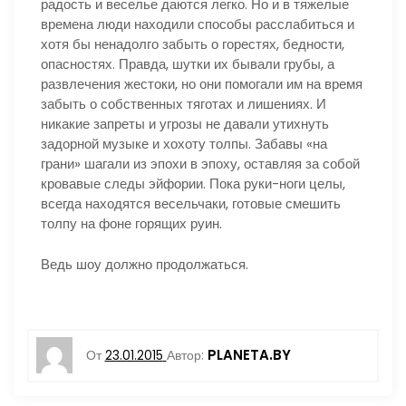
радость и веселье даются легко. Но и в тяжелые
времена люди находили способы расслабиться и
хотя бы ненадолго забыть о горестях, бедности,
опасностях. Правда, шутки их бывали грубы, а
развлечения жестоки, но они помогали им на время
забыть о собственных тяготах и лишениях. И
никакие запреты и угрозы не давали утихнуть
задорной музыке и хохоту толпы. Забавы «на
грани» шагали из эпохи в эпоху, оставляя за собой
кровавые следы эйфории. Пока руки-ноги целы,
всегда находятся весельчаки, готовые смешить
толпу на фоне горящих руин.
Ведь шоу должно продолжаться.
PLANETA.BY
От
23.01.2015
Автор: