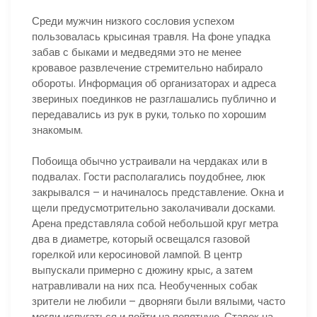
Среди мужчин низкого сословия успехом
пользовалась крысиная травля. На фоне упадка
забав с быками и медведями это не менее
кровавое развлечение стремительно набирало
обороты. Информация об организаторах и адреса
звериных поединков не разглашались публично и
передавались из рук в руки, только по хорошим
знакомым.
Побоища обычно устраивали на чердаках или в
подвалах. Гости располагались поудобнее, люк
закрывался – и начиналось представление. Окна и
щели предусмотрительно заколачивали досками.
Арена представляла собой небольшой круг метра
два в диаметре, который освещался газовой
горелкой или керосиновой лампой. В центр
выпускали примерно с дюжину крыс, а затем
натравливали на них пса. Необученных собак
зрители не любили – дворняги были вялыми, часто
могли испугаться и пойти на попятную. Ставок на