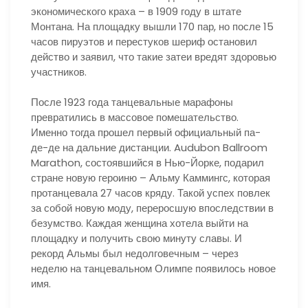
экономического краха – в 1909 году в штате
Монтана. На площадку вышли 170 пар, но после 15
часов пируэтов и перестуков шериф остановил
действо и заявил, что такие затеи вредят здоровью
участников.
После 1923 года танцевальные марафоны
превратились в массовое помешательство.
Именно тогда прошел первый официальный па-
де-де на дальние дистанции. Audubon Ballroom
Marathon, состоявшийся в Нью-Йорке, подарил
стране новую героиню – Альму Каммингс, которая
протанцевала 27 часов кряду. Такой успех повлек
за собой новую моду, переросшую впоследствии в
безумство. Каждая женщина хотела выйти на
площадку и получить свою минуту славы. И
рекорд Альмы был недолговечным – через
неделю на танцевальном Олимпе появилось новое
имя.