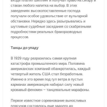
входе платил шиллинг и получал право на сигару и
стакан любого напитка на выбор. В этих
заведениях высокопоставленные господа
получали особое удовольствие от вульгарной
обстановки. Нередко здесь разыгрывались и
шутливые судебные заседания со скабрезными
подробностями реальных бракоразводных
процессов.
Танцы до упаду
В 1929 году разразилась самая крупная
катастрофа промышленного мира. Половина
американских компаний обанкротилась, каждый
четвертый житель США стал безработным.
Именно в это время под гул ветра в пустых
карманах американцев набирал силу новый
кровавый феномен – танцевальные марафоны.
Первое известное соревнование выносливых
плясунов состоялось еще задолго до