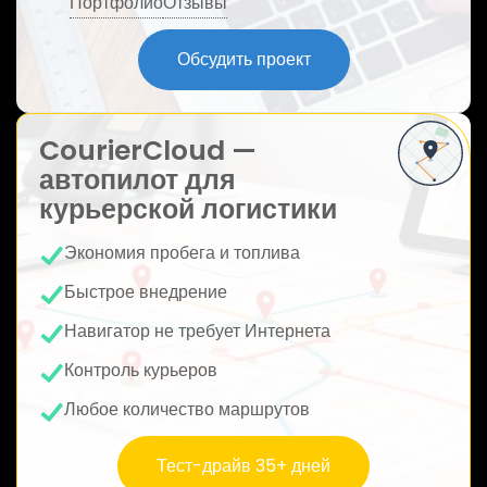
Портфолио
Отзывы
ю
Обсудить проект
CourierCloud —
автопилот для
курьерской логистики
Экономия пробега и топлива
Быстрое внедрение
Навигатор не требует Интернета
Контроль курьеров
Любое количество маршрутов
Тест-драйв 35+ дней