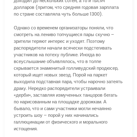
доходил до нескольких сотен, а то и тысяч
долларов (притом, что средняя годовая зарплата
по стране составляла чуть больше 1300).
Однако со временем организаторы поняли, что
смотреть на лениво топчущиеся пары скучно –
зрители теряют интерес и уходят. Поэтому
распорядители начали всячески подстегивать
участников на потеху публике. Иногда во
всеуслышание объявлялось, что в толпе
скрывается знаменитый голливудский продюсер,
который ищет новых звезд. Порой на паркет
выходила подставная пара, чтобы нарочно затеять
драку. Нередко распорядители устраивали
«дерби», заставляя измученных танцоров бегать
по нарисованным на площадке дорожкам. А
бывало, что и сами участники могли нечаянно
устроить шоу – порой у них начинались
галлюцинации от физического и морального
истощения.