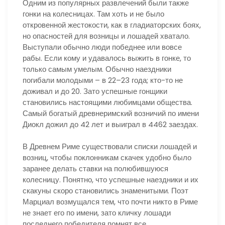
Одним из популярных развлечений были также
гонки на колесницах. Там хоть и не было
откровенной жестокости, как в гладиаторских боях,
но опасностей для возницы и лошадей хватало.
Выступали обычно люди победнее или вовсе
рабы. Если кому и удавалось выжить в гонке, то
только самым умелым. Обычно наездники
погибали молодыми – в 22–23 года; кто-то не
доживал и до 20. Зато успешные гонщики
становились настоящими любимцами общества.
Самый богатый древнеримский возничий по имени
Диокл дожил до 42 лет и выиграл в 4462 заездах.
В Древнем Риме существовали списки лошадей и
возниц, чтобы поклонникам скачек удобно было
заранее делать ставки на полюбившуюся
колесницу. Понятно, что успешные наездники и их
скакуны скоро становились знаменитыми. Поэт
Марциал возмущался тем, что почти никто в Риме
не знает его по имени, зато кличку лошади
последнего победителя помнят все.