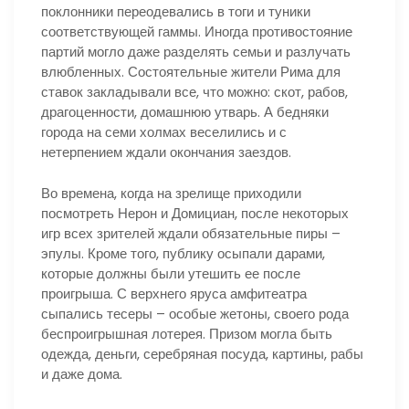
поклонники переодевались в тоги и туники
соответствующей гаммы. Иногда противостояние
партий могло даже разделять семьи и разлучать
влюбленных. Состоятельные жители Рима для
ставок закладывали все, что можно: скот, рабов,
драгоценности, домашнюю утварь. А бедняки
города на семи холмах веселились и с
нетерпением ждали окончания заездов.
Во времена, когда на зрелище приходили
посмотреть Нерон и Домициан, после некоторых
игр всех зрителей ждали обязательные пиры –
эпулы. Кроме того, публику осыпали дарами,
которые должны были утешить ее после
проигрыша. С верхнего яруса амфитеатра
сыпались тесеры – особые жетоны, своего рода
беспроигрышная лотерея. Призом могла быть
одежда, деньги, серебряная посуда, картины, рабы
и даже дома.