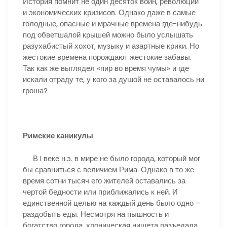
История помнит не один десяток войн, революций
и экономических кризисов. Однако даже в самые
голодные, опасные и мрачные времена где-нибудь
под обветшалой крышей можно было услышать
разухабистый хохот, музыку и азартные крики. Но
жестокие времена порождают жестокие забавы.
Так как же выглядел «пир во время чумы» и где
искали отраду те, у кого за душой не оставалось ни
гроша?
Римские каникулы
В I веке н.э. в мире не было города, который мог
бы сравниться с величием Рима. Однако в то же
время сотни тысяч его жителей оставались за
чертой бедности или приближались к ней. И
единственной целью на каждый день было одно –
раздобыть еды. Несмотря на пышность и
богатство города, хроническая нищета разъедала