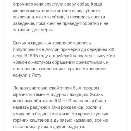
огромного коня спустили свору собак. Когда
мощное животное затоптало псов, публика
закричала, что это обман, и грозилась снести
заведение, пока коня не приведут обратно и не
затравят до смерти.
Бычья и медвежья травля оставались
популярными в Англии примерно до середины XIX
века. В 1835 году английский парламент выпустил
«Закон о жестоком обращении с животными», и
постепенно развлечения с крупными зверями
канули в Лету.
Лондон викторианской эпохи был городом
мрачным, темным и дурно пахнущим. Жизнь
коренных обитателей Ист-Энда нельзя было
назвать радужной. Они рождались, росли и
умирали в бедности и грязи. Но кроме вкусных
горячих каштанов в дырявых карманах, все же
оставались у них и другие радости.