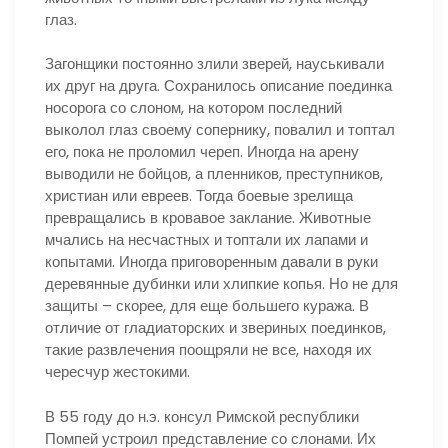
глаз.
Загонщики постоянно злили зверей, науськивали
их друг на друга. Сохранилось описание поединка
носорога со слоном, на котором последний
выколол глаз своему сопернику, повалил и топтал
его, пока не проломил череп. Иногда на арену
выводили не бойцов, а пленников, преступников,
христиан или евреев. Тогда боевые зрелища
превращались в кровавое заклание. Животные
мчались на несчастных и топтали их лапами и
копытами. Иногда приговоренным давали в руки
деревянные дубинки или хлипкие копья. Но не для
защиты – скорее, для еще большего куража. В
отличие от гладиаторских и звериных поединков,
такие развлечения поощряли не все, находя их
чересчур жестокими.
В 55 году до н.э. консул Римской республики
Помпей устроил представление со слонами. Их