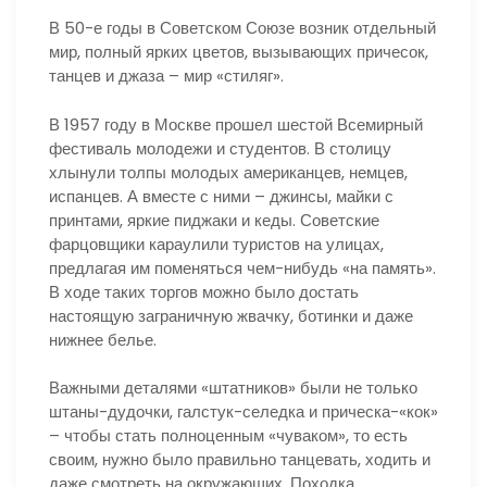
В 50-е годы в Советском Союзе возник отдельный
мир, полный ярких цветов, вызывающих причесок,
танцев и джаза – мир «стиляг».
В 1957 году в Москве прошел шестой Всемирный
фестиваль молодежи и студентов. В столицу
хлынули толпы молодых американцев, немцев,
испанцев. А вместе с ними – джинсы, майки с
принтами, яркие пиджаки и кеды. Советские
фарцовщики караулили туристов на улицах,
предлагая им поменяться чем-нибудь «на память».
В ходе таких торгов можно было достать
настоящую заграничную жвачку, ботинки и даже
нижнее белье.
Важными деталями «штатников» были не только
штаны-дудочки, галстук-селедка и прическа-«кок»
– чтобы стать полноценным «чуваком», то есть
своим, нужно было правильно танцевать, ходить и
даже смотреть на окружающих. Походка