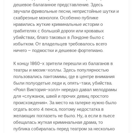
дешевое балаганное представление. Здесь
звучали фривольные песни, непристойные шутки и
скабрезные монологи. Особенно публике
нравились жуткие криминальные истории о
грабителях с большой дороги или кровавых
убийствах, благо таковых в Лондоне было с
избытком. От владельцев требовалось всего
ничего – подмостки и дешевое фортепиано.
К концу 1860-х зрители перешли из балаганов в
театры и мюзик-холлы. Здесь популярностью
пользовались пантомимы, где в центре внимания
были полуодетые леди и, опять-таки, убийства.
«Роял Виктория-холл» нередко давал мелодрамы
для «служанок, швей и прочих девиц простого
происхождения». За место на галерке нужно было
отдать всего 4 пенса, поэтому недостатка в
желающих поглазеть не было. Ну, а если в пьесе
обещалась жуткая криминальная драма, то
публика собиралась перед театром за несколько