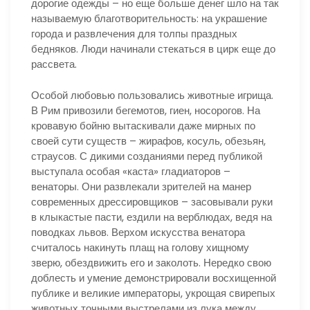
дорогие одежды – но еще больше денег шло на так
называемую благотворительность: на украшение
города и развлечения для толпы праздных
бедняков. Люди начинали стекаться в цирк еще до
рассвета.
Особой любовью пользовались животные игрища.
В Рим привозили бегемотов, гиен, носорогов. На
кровавую бойню вытаскивали даже мирных по
своей сути существ – жирафов, косуль, обезьян,
страусов. С дикими созданиями перед публикой
выступала особая «каста» гладиаторов –
венаторы. Они развлекали зрителей на манер
современных дрессировщиков – засовывали руки
в клыкастые пасти, ездили на верблюдах, ведя на
поводках львов. Верхом искусства венатора
считалось накинуть плащ на голову хищному
зверю, обездвижить его и заколоть. Нередко свою
доблесть и умение демонстрировали восхищенной
публике и великие императоры, укрощая свирепых
животных точными выстрелами из лука между