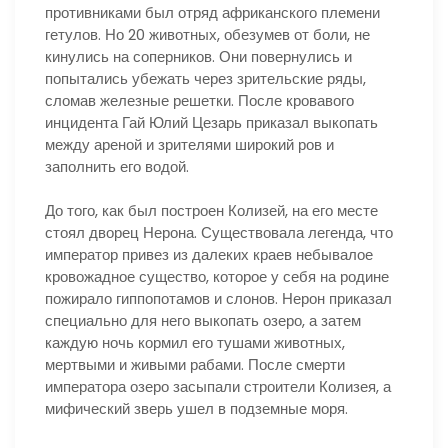
противниками был отряд африканского племени
гетулов. Но 20 животных, обезумев от боли, не
кинулись на соперников. Они повернулись и
попытались убежать через зрительские ряды,
сломав железные решетки. После кровавого
инцидента Гай Юлий Цезарь приказал выкопать
между ареной и зрителями широкий ров и
заполнить его водой.
До того, как был построен Колизей, на его месте
стоял дворец Нерона. Существовала легенда, что
император привез из далеких краев небывалое
кровожадное существо, которое у себя на родине
пожирало гиппопотамов и слонов. Нерон приказал
специально для него выкопать озеро, а затем
каждую ночь кормил его тушами животных,
мертвыми и живыми рабами. После смерти
императора озеро засыпали строители Колизея, а
мифический зверь ушел в подземные моря.