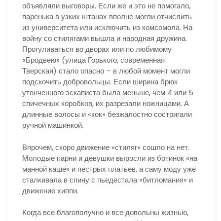
объявляли выговоры. Если же и это не помогало,
паренька в узких штанах вполне могли отчислить
из университета или исключить из комсомола. На
войну со стилягами вышла и народная дружина.
Прогуливаться во дворах или по любимому
«Бродвею» (улица Горького, современная
Тверская) стало опасно – в любой момент могли
подскочить добровольцы. Если ширина брюк
утонченного эскаписта была меньше, чем 4 или 5
спичечных коробков, их разрезали ножницами. А
длинные волосы и «кок» безжалостно состригали
ручной машинкой.
Впрочем, скоро движение «стиляг» сошло на нет.
Молодые парни и девушки выросли из ботинок «на
манной каше» и пестрых платьев, а саму моду уже
сталкивала в спину с пьедестала «битломания» и
движение хиппи.
Когда все благополучно и все довольны жизнью,