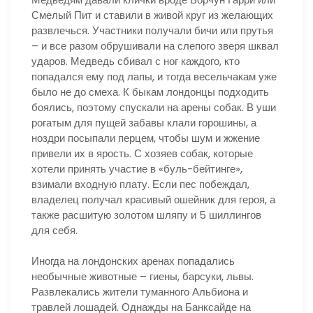
Смелый Пит и ставили в живой круг из желающих
развлечься. Участники получали бичи или прутья
– и все разом обрушивали на слепого зверя шквал
ударов. Медведь сбивал с ног каждого, кто
попадался ему под лапы, и тогда весельчакам уже
было не до смеха. К быкам лондонцы подходить
боялись, поэтому спускали на арены собак. В уши
рогатым для пущей забавы клали горошины, а
ноздри посыпали перцем, чтобы шум и жжение
привели их в ярость. С хозяев собак, которые
хотели принять участие в «буль-бейтинге»,
взимали входную плату. Если пес побеждал,
владелец получал красивый ошейник для героя, а
также расшитую золотом шляпу и 5 шиллингов
для себя.
Иногда на лондонских аренах попадались
необычные животные – гиены, барсуки, львы.
Развлекались жители туманного Альбиона и
травлей лошадей. Однажды на Банксайде на