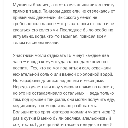
Мужчины брились, а кто-то вязал или читал газету
прямо в танце. Танцоры даже ели, не отвлекаясь от
привычных движений. Высокого умения не
требовалось: главное – отрывать ноги от пола и не
касаться его коленями. Последнее было особенно
актуально, когда кто-то засыпал, повисая всем
телом на своем визави.
Участники могли отдыхать 15 минут каждые два
часа – иногда кому-то удавалось даже немного
поспать. Тех, кто не мог подняться сам, освежали
нюхательной солью или ванной с холодной водой.
Но марафоны длились неделями и месяцами.
Нередко участники шоу умирали прямо на паркете,
но это не останавливало остальных – ведь только
там, под крышей танцзала, они могли получить еду,
медицинскую помощь и шанс разбогатеть.
Большинство организаторов кормили участников 12
раз в сутки! В меню были овсянка, апельсиновый
сок, тосты. Где еще найти такое в голодные годы?