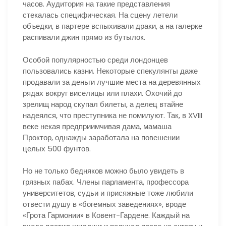
часов. Аудитория на такие представления
стекалась специфическая. На сцену летели
объедки, в партере вспыхивали драки, а на галерке
распивали джин прямо из бутылок.
Особой популярностью среди лондонцев
пользовались казни. Некоторые спекулянты даже
продавали за деньги лучшие места на деревянных
рядах вокруг виселицы или плахи. Охочий до
зрелищ народ скупал билеты, а делец втайне
надеялся, что преступника не помилуют. Так, в XVIII
веке некая предприимчивая дама, мамаша
Проктор, однажды заработала на повешении
целых 500 фунтов.
Но не только бедняков можно было увидеть в
грязных пабах. Члены парламента, профессора
университетов, судьи и присяжные тоже любили
отвести душу в «богемных заведениях», вроде
«Грота Гармонии» в Ковент-Гардене. Каждый на