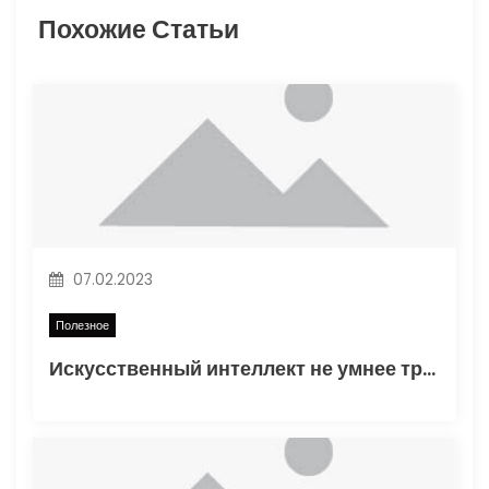
я
Похожие Статьи
п
о
з
а
п
07.02.2023
и
Полезное
с
Искусственный интеллект не умнее трехлетнего ребенка
я
м