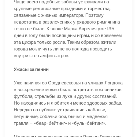
Чаще всего подобные забавы устраивали на
крупные религиозные праздники и торжества,
связанные с жизнью императора. Поэтому
недостатка в развлечениях у рядового римлянина
точно не было. К эпохе Марка Аврелия уже 135
дней в году были посвящены играм, и со временем
эта цифра только росла. Таким образом, жители
города могли чуть ли не по полгода проводить
внутри стен амфитеатров.
Ужасы за пенни
Уже начиная со Средневековья на улицах Лондона
в воскресенье можно было встретить поклонников
футбола, стрельбы из лука и других состязаний.
Но находились и любители менее здоровых забав.
Нередко на публике устраивались кабаньи,
петушиные, собачьи бои, бычья и медвежья
травля – «беар-бейтинг» и «буль-бейтинг».
Медведям давали клички вроде Ворчун Гарри или