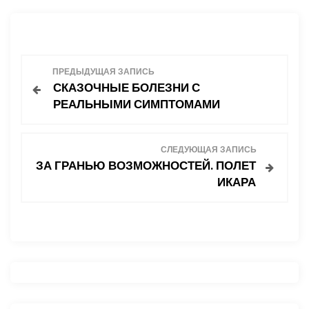
Н
ПРЕДЫДУЩАЯ ЗАПИСЬ
СКАЗОЧНЫЕ БОЛЕЗНИ С
а
РЕАЛЬНЫМИ СИМПТОМАМИ
в
СЛЕДУЮЩАЯ ЗАПИСЬ
и
ЗА ГРАНЬЮ ВОЗМОЖНОСТЕЙ. ПОЛЕТ
ИКАРА
г
а
ц
и