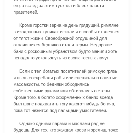
его, а вслед за этим тускнел и блеск власти
правителей.
Кроме горстки зерна на день грядущий, римляне
в изодранных туниках искали и способы отвлечься
от тягот жизни. Своеобразной отдушиной для
отчаявшихся бедняков стали термы. Недорогие
бани с роскошным убранством будто манили хоть
ненадолго ускользнуть из своих тесных лачуг.
Если с тел богатых посетителей римскую грязь
и пыль соскребали рабы или специально нанятые
массажисты, то бедняки обходились
собственными руками или обтирались о стены.
Кроме того, в богато оформленных банях всегда
был шанс подхватить тогу какого-нибудь богача,
пока тот нежится под пальцами умастителей.
Однако одними парами и маслами рад не
будешь. Для тех, кто жаждал крови и зрелищ, тоже