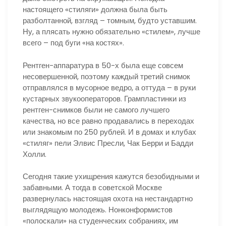
настоящего «стиляги» должна была быть
разболтанной, взгляд – томным, будто уставшим.
Ну, а плясать нужно обязательно «стилем», лучше
всего – под буги «на костях».
Рентген-аппаратура в 50-х была еще совсем
несовершенной, поэтому каждый третий снимок
отправлялся в мусорное ведро, а оттуда – в руки
кустарных звукооператоров. Грампластинки из
рентген-снимков были не самого лучшего
качества, но все равно продавались в переходах
или знакомым по 250 рублей. И в домах и клубах
«стиляг» пели Элвис Пресли, Чак Берри и Бадди
Холли.
Сегодня такие ухищрения кажутся безобидными и
забавными. А тогда в советской Москве
развернулась настоящая охота на нестандартно
выглядящую молодежь. Нонконформистов
«полоскали» на студенческих собраниях, им