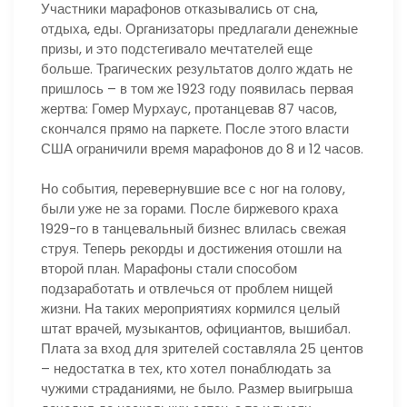
Участники марафонов отказывались от сна,
отдыха, еды. Организаторы предлагали денежные
призы, и это подстегивало мечтателей еще
больше. Трагических результатов долго ждать не
пришлось – в том же 1923 году появилась первая
жертва: Гомер Мурхаус, протанцевав 87 часов,
скончался прямо на паркете. После этого власти
США ограничили время марафонов до 8 и 12 часов.
Но события, перевернувшие все с ног на голову,
были уже не за горами. После биржевого краха
1929-го в танцевальный бизнес влилась свежая
струя. Теперь рекорды и достижения отошли на
второй план. Марафоны стали способом
подзаработать и отвлечься от проблем нищей
жизни. На таких мероприятиях кормился целый
штат врачей, музыкантов, официантов, вышибал.
Плата за вход для зрителей составляла 25 центов
– недостатка в тех, кто хотел понаблюдать за
чужими страданиями, не было. Размер выигрыша