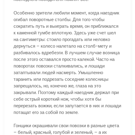
Особенно зрители любили момент, когда наездник
огибал поворотные столбы. Для того чтобы
сократить путь и выиграть время, он приближался
к каменной тумбе вплотную. Здесь уже счет шел
на сантиметры: стоило прогадать или неловко
дернуться – колесо налетало на столб-мету и
разбивалось вдребезги. В лучшем случае возница
после этого оставался просто калекой. Часто на
поворотах повозки сталкивались, и лошади
затаптывали людей насмерть. Умышленно
таранить или подрезать соседние колесницы
запрещалось, но, конечно же, глаза на это
закрывали. Поэтому каждый наездник держал при
себе острый короткий нож, чтобы хотя бы
перерезать вожжи, если запутается в них и лошади
потащат его за собой по земле.
Гонщики окрашивали свои повозки в разные цвета
– белый, красный, голубой и зеленый, – а их