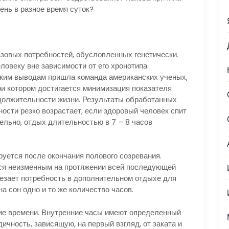
день в разное время суток?
азовых потребностей, обусловленных генетически.
ловеку вне зависимости от его хронотипа
таким выводам пришла команда американских ученых,
при котором достигается минимизация показателя
должительности жизни. Результаты обработанных
ости резко возрастает, если здоровый человек спит
ельно, отдых длительностью в 7 – 8 часов
уется после окончания полового созревания.
тся неизменным на протяжении всей последующей
чезает потребность в дополнительном отдыхе для
а сон одно и то же количество часов.
ие времени. Внутренние часы имеют определенный
чность, зависящую, на первый взгляд, от заката и