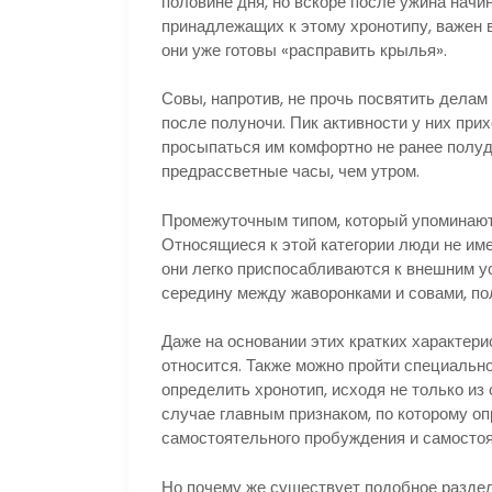
половине дня, но вскоре после ужина нач
принадлежащих к этому хронотипу, важен 
они уже готовы «расправить крылья».
Совы, напротив, не прочь посвятить делам
после полуночи. Пик активности у них при
просыпаться им комфортно не ранее полуд
предрассветные часы, чем утром.
Промежуточным типом, который упоминают 
Относящиеся к этой категории люди не име
они легко приспосабливаются к внешним 
середину между жаворонками и совами, по
Даже на основании этих кратких характери
относится. Также можно пройти специально
определить хронотип, исходя не только из
случае главным признаком, по которому оп
самостоятельного пробуждения и самостоят
Но почему же существует подобное раздел