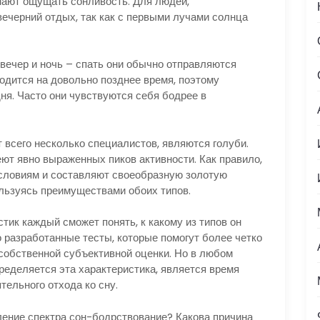
инают ощущать сонливость. Для людей,
вечерний отдых, так как с первыми лучами солнца
 вечер и ночь – спать они обычно отправляются
ходится на довольно позднее время, поэтому
ня. Часто они чувствуются себя бодрее в
всего несколько специалистов, являются голуби.
ют явно выраженных пиков активности. Как правило,
условиям и составляют своеобразную золотую
льзуясь преимуществами обоих типов.
стик каждый сможет понять, к какому из типов он
 разработанные тесты, которые помогут более четко
 собственной субъективной оценки. Но в любом
ределяется эта характеристика, является время
ельного отхода ко сну.
ение спектра сон-бодрствование? Какова причина