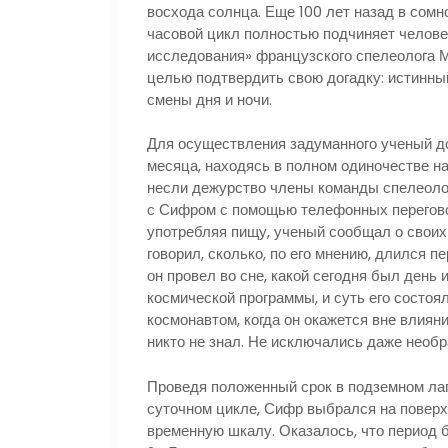
восхода солнца. Еще 100 лет назад в сомн
часовой цикл полностью подчиняет челове
исследования» французского спелеолога 
целью подтвердить свою догадку: истинный
смены дня и ночи.
Для осуществления задуманного ученый д
месяца, находясь в полном одиночестве на
несли дежурство члены команды спелеолог
с Сифром с помощью телефонных переговор
употребляя пищу, ученый сообщал о свои
говорил, сколько, по его мнению, длился п
он провел во сне, какой сегодня был день 
космической программы, и суть его состоял
космонавтом, когда он окажется вне влияни
никто не знал. Не исключались даже необ
Проведя положенный срок в подземном ла
суточном цикле, Сифр выбрался на поверх
временную шкалу. Оказалось, что период б