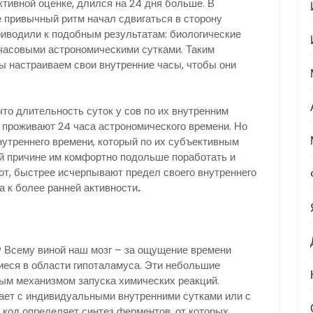
ективной оценке, длился на 24 дня больше. В
 привычный ритм начал сдвигаться в сторону
иводили к подобным результатам: биологические
-часовыми астрономическими сутками. Таким
 мы настраиваем свои внутренние часы, чтобы они
что длительность суток у сов по их внутренним
 проживают 24 часа астрономического времени. Но
внутреннего времени, который по их субъективным
й причине им комфортно подольше поработать и
от, быстрее исчерпывают предел своего внутреннего
а к более ранней активности
.
? Всему виной наш мозг – за ощущение времени
еся в области гипоталамуса. Эти небольшие
ым механизмом запуска химических реакций.
ает с индивидуальными внутренними сутками или с
 код определяет синтез ферментов, от которых