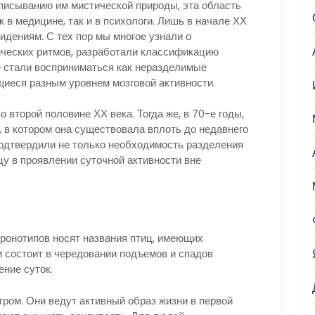
писыванию им мистической природы, эта область
 в медицине, так и в психологи. Лишь в начале ХХ
видениям. С тех пор мы многое узнали о
ических ритмов, разработали классификацию
е стали восприниматься как неразделимые
иеся разным уровнем мозговой активности.
 второй половине ХХ века. Тогда же, в 70-е годы,
, в котором она существовала вплоть до недавнего
одтвердили не только необходимость разделения
цу в проявлении суточной активности вне
ронотипов носят названия птиц, имеющих
и состоит в чередовании подъемов и спадов
ение суток.
тром. Они ведут активный образ жизни в первой