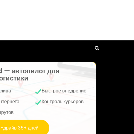
d — автопилот для
огистики
плива
Быстрое внедрение
нтернета
Контроль курьеров
шрутов
т-драйв 35+ дней