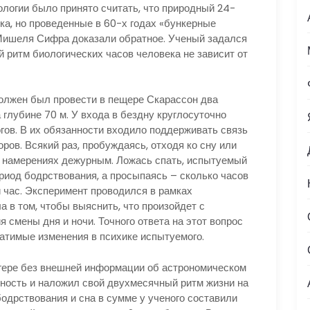
ологии было принято считать, что природный 24-
ка, но проведенные в 60-х годах «бункерные
Мишеля Сифра доказали обратное. Ученый задался
 ритм биологических часов человека не зависит от
олжен был провести в пещере Скарассон два
 глубине 70 м. У входа в бездну круглосуточно
ов. В их обязанности входило поддерживать связь
ов. Всякий раз, пробуждаясь, отходя ко сну или
х намерениях дежурным. Ложась спать, испытуемый
ериод бодрствования, а просыпаясь – сколько часов
и час. Эксперимент проводился в рамках
а в том, чтобы выяснить, что произойдет с
я смены дня и ночи. Точного ответа на этот вопрос
ратимые изменения в психике испытуемого.
гере без внешней информации об астрономическом
ность и наложил свой двухмесячный ритм жизни на
одрствования и сна в сумме у ученого составили