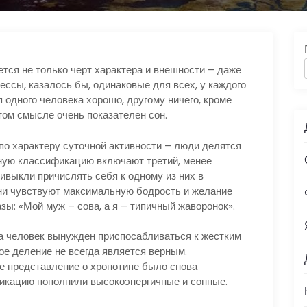
тся не только черт характера и внешности – даже
ссы, казалось бы, одинаковые для всех, у каждого
я одного человека хорошо, другому ничего, кроме
том смысле очень показателен сон.
 по характеру суточной активности – люди делятся
ярную классификацию включают третий, менее
ривыкли причислять себя к одному из них в
 они чувствуют максимальную бодрость и желание
ы: «Мой муж – сова, а я – типичный жаворонок».
а человек вынужден приспосабливаться к жестким
ое деление не всегда является верным.
ое представление о хронотипе было снова
фикацию пополнили высокоэнергичные и сонные.