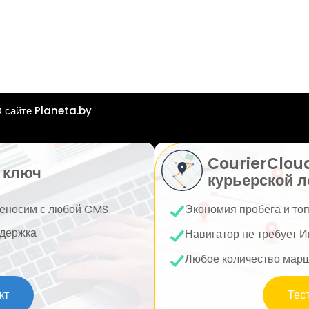
 сайте Planeta.by
CourierClou
 ключ
курьерской л
еносим с любой CMS
Экономия пробега и то
держка
Навигатор не требует И
Любое количество мар
кт
Тес