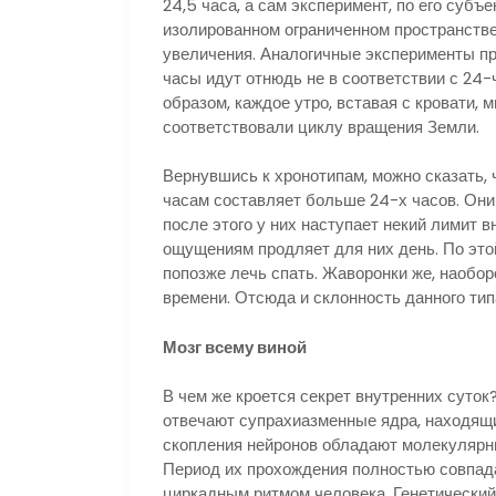
24,5 часа, а сам эксперимент, по его субъ
изолированном ограниченном пространстве
увеличения. Аналогичные эксперименты пр
часы идут отнюдь не в соответствии с 24
образом, каждое утро, вставая с кровати,
соответствовали циклу вращения Земли.
Вернувшись к хронотипам, можно сказать, 
часам составляет больше 24-х часов. Они
после этого у них наступает некий лимит 
ощущениям продляет для них день. По это
попозже лечь спать. Жаворонки же, наобор
времени. Отсюда и склонность данного тип
Мозг всему виной
В чем же кроется секрет внутренних суток
отвечают супрахиазменные ядра, находящи
скопления нейронов обладают молекулярн
Период их прохождения полностью совпад
циркадным ритмом человека. Генетический