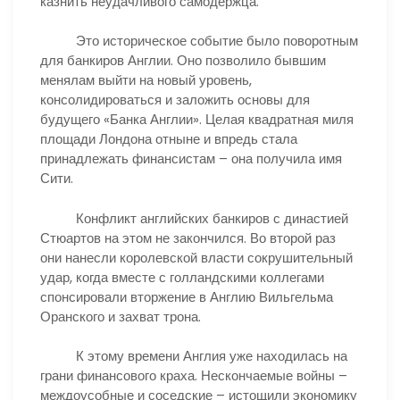
казнить неудачливого самодержца.
Это историческое событие было поворотным
для банкиров Англии. Оно позволило бывшим
менялам выйти на новый уровень,
консолидироваться и заложить основы для
будущего «Банка Англии». Целая квадратная миля
площади Лондона отныне и впредь стала
принадлежать финансистам – она получила имя
Сити.
Конфликт английских банкиров с династией
Стюартов на этом не закончился. Во второй раз
они нанесли королевской власти сокрушительный
удар, когда вместе с голландскими коллегами
спонсировали вторжение в Англию Вильгельма
Оранского и захват трона.
К этому времени Англия уже находилась на
грани финансового краха. Нескончаемые войны –
междоусобные и соседские – истощили экономику