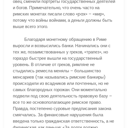
овец сменили портреты государственных деятелей
и богов. Примечательно, что очень часто на
римских монетах писали слово «pax» – «мир»,
потому что войны войнами, а деньги должны быть
выше всего этого.
Благодаря монетному обращению в Риме
выросли и возвысились банки. Начинались они с
тех же, позаимствованных у греков, «трапез», но
гораздо быстрее вышли на государственный
уровень. В отличие от греков, римляне не
стыдились ремесла менялы – большинство
менсариев (так назывались римские банкиры)
происходили из всадников или почтенных, но не
самых благородных горожан. Они моментально
подвели под свою деятельность правовую базу –
все то же основополагающее римское право.
Правда, постепенно суровые предписания закона
смягчались. За финансовые нарушения была
введена только гражданская ответственность, а не
физическая, как раньше: «За долги должно