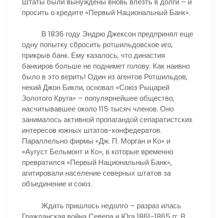
Штаты были вынуждены вновь влезть в долги – и
просить о кредите «Первый Национальный Банк».
В 1836 году Эндрю Джексон предпринял еще
одну попытку сбросить ротшильдовское иго,
прикрыв банк. Ему казалось, что династия
банкиров больше не поднимет голову. Как наивно
было в это верить! Один из агентов Ротшильдов,
некий Джон Бикли, основал «Союз Рыцарей
Золотого Круга» – популярнейшее общество,
насчитывавшее около 115 тысяч членов. Оно
занималось активной пропагандой сепаратистских
интересов южных штатов-конфедератов.
Параллельно фирмы «Дж. П. Морган и Ко» и
«Аугуст Бельмонт и Ко», в которые временно
превратился «Первый Национальный Банк»,
агитировали население северных штатов за
объединение и союз.
Ждать пришлось недолго – разраз илась
Гражданская война Севера и Юга 1861-1865 гг. В