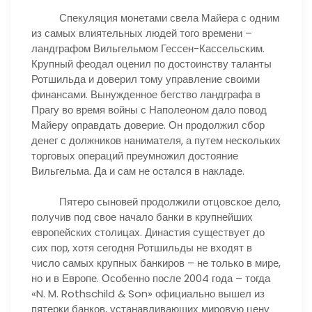
Спекуляция монетами свела Майера с одним
из самых влиятельных людей того времени –
ландграфом Вильгельмом Гессен-Кассельским.
Крупный феодал оценил по достоинству таланты
Ротшильда и доверил тому управление своими
финансами. Вынужденное бегство ландграфа в
Прагу во время войны с Наполеоном дало повод
Майеру оправдать доверие. Он продолжил сбор
денег с должников нанимателя, а путем нескольких
торговых операций преумножил достояние
Вильгельма. Да и сам не остался в накладе.
Пятеро сыновей продолжили отцовское дело,
получив под свое начало банки в крупнейших
европейских столицах. Династия существует до
сих пор, хотя сегодня Ротшильды не входят в
число самых крупных банкиров – не только в мире,
но и в Европе. Особенно после 2004 года – тогда
«N. M. Rothschild & Son» официально вышел из
пятерки банков, устанавливающих мировую цену