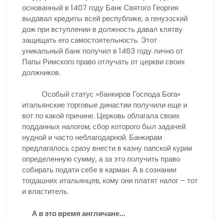
основанный в 1407 году Банк Святого Георгия
выдавал кредиты всей республике, а генуэзский
дож при вступлении в должность давал клятву
защищать его самостоятельность. Этот
уникальный банк получил в 1463 году лично от
Папы Римского право отлучать от церкви своих
должников.
Особый статус «банкиров Господа Бога»
итальянские торговые династии получили еще и
вот по какой причине. Церковь облагала своих
подданных налогом, сбор которого был задачей
нудной и часто неблагодарной. Банкирам
предлагалось сразу внести в казну папской курии
определенную сумму, а за это получить право
собирать подати себе в карман. А в сознании
тогдашних итальянцев, кому они платят налог – тот
и властитель.
А в это время англичане…