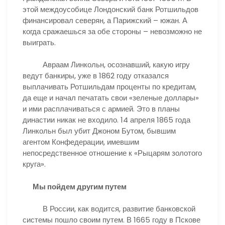
этой междоусобице Лондонский банк Ротшильдов
финансировал северян, а Парижский – южан. А
когда сражаешься за обе стороны – невозможно не
выиграть.
Авраам Линкольн, осознавший, какую игру
ведут банкиры, уже в 1862 году отказался
выплачивать Ротшильдам проценты по кредитам,
да еще и начал печатать свои «зеленые доллары»
и ими расплачиваться с армией. Это в планы
династии никак не входило. 14 апреля 1865 года
Линкольн был убит Джоном Бутом, бывшим
агентом Конфедерации, имевшим
непосредственное отношение к «Рыцарям золотого
круга».
Мы пойдем другим путем
В России, как водится, развитие банковской
системы пошло своим путем. В 1665 году в Пскове