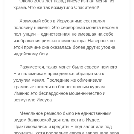
Около 2000 лет назад Иисус изгнал менял из
храма. Что же так возмутило Спасителя?
Храмовый сбор в Иерусалиме составлял
половину шекеля. Это серебряная монета весом в
пол-унции – единственная, не имевшая на себе
изображения римского императора. Наверное, по
этой причине она оказалась более других угодна
иудейскому богу.
Разумеется, таких монет было совсем немного
– и паломникам приходилось обращаться к
услугам менял. Последние же обменивали
храмовые шекели по баснословным курсам.
Именно это беспардонное мошенничество и
возмутило Иисуса.
Меняльное ремесло было не единственным
видом банковской деятельности в Иудее.
Практиковались и кредиты – под залог или под
проценты, хотя последнее евреям запрещала вера.