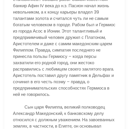
банкир Афин IV века до н.э. Пасион начал жизнь
невольником, а к концу карьеры владел 39
талантами золота и считался чуть ли не самым
богатым человеком в городе. Рабом был и Гермиос
из города Асос в Ионии. Этот талантливый и
предприимчивый человек дружил с Платоном,
Аристотелем и даже с самим македонским царем
Филиппом. Правда, симпатия последнего не
принесла пользы Гермиосу – когда персы
захватили его родной город, они жестоко
расправились с любимцем своего заклятого врага.
Аристотель поставил другу памятник в Дельфах и
сочинил в его честь поэму – правда, о
предпринимательских способностях Гермиоса в
ней не говорилось.
Сын царя Филиппа, великий полководец
Александр Македонский, к банковскому делу
относился с должным уважением. На завоеванных
землях, в частности, в Египте, он основывал