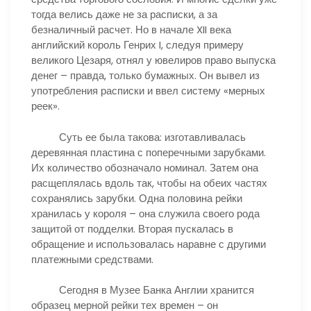
тогда велись даже не за расписки, а за
безналичный расчет. Но в начале XII века
английский король Генрих I, следуя примеру
великого Цезаря, отнял у ювелиров право выпуска
денег – правда, только бумажных. Он вывел из
употребления расписки и ввел систему «мерных
реек».
Суть ее была такова: изготавливалась
деревянная пластина с поперечными зарубками.
Их количество обозначало номинал. Затем она
расщеплялась вдоль так, чтобы на обеих частях
сохранялись зарубки. Одна половина рейки
хранилась у короля – она служила своего рода
защитой от подделки. Вторая пускалась в
обращение и использовалась наравне с другими
платежными средствами.
Сегодня в Музее Банка Англии хранится
образец мерной рейки тех времен – он