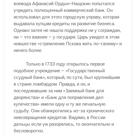
воевода Афанасий Ордын-Нащокин попытался
учредить полноценный коммерческий банк. Он
использовал для этого городскую управу, которая
выдавала купцам кредиты на развитие бизнеса.
Однако затея не нашла поддержки ни у сограждан,
ни – что важнее – у государя. Царь увидел в этом
новшестве «стремление Пскова жить по-своему» и
ничего более.
Только в 1733 году открылось первое
подобное учреждение – «Государственный
ссудный банк», который, по сути, был крупнейшим
в стране ломбардом. Правда, и он, и
последовавшие за ним «Заемный банк для
дворянства» и «Банк для поправления дел
купечества» имели одну и ту же печальную
судьбу. Они обанкротились из-за хронического
невозвращения кредитов. Видимо, в России
дельцы если уж разорялись, то окончательно и
бесповоротно.