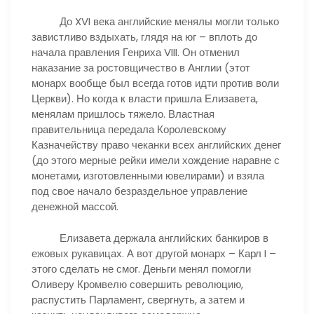
До XVI века английские менялы могли только
завистливо вздыхать, глядя на юг – вплоть до
начала правления Генриха VIII. Он отменил
наказание за ростовщичество в Англии (этот
монарх вообще был всегда готов идти против воли
Церкви). Но когда к власти пришла Елизавета,
менялам пришлось тяжело. Властная
правительница передала Королевскому
Казначейству право чеканки всех английских денег
(до этого мерные рейки имели хождение наравне с
монетами, изготовленными ювелирами) и взяла
под свое начало безраздельное управление
денежной массой.
Елизавета держала английских банкиров в
ежовых рукавицах. А вот другой монарх – Карл I –
этого сделать не смог. Деньги менял помогли
Оливеру Кромвелю совершить революцию,
распустить Парламент, свергнуть, а затем и