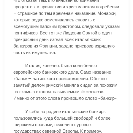
что отказал тем, кто виновен во взимании
процентов, в причастии и христианском погребении
– страшное по тем временам наказание. Монархи,
которые редко осмеливались спорить с
всемогущим папским престолом, следовали указам
понтификов. Все тот же Людовик Святой в один
прекрасный день изгнал всех итальянских
банкиров из Франции, заодно присвоив изрядную
часть их имущества.
Италия, конечно, была колыбелью
европейского банковского дела. Само название
«банк» – латинского происхождения. Обычно
занятый делом римский меняла сидел за похожим
на скамью столом, называемым «bancum».
Именно от этого слова произошло слово «банкир».
У себя на родине итальянские банкиры
пользовались куда большей свободой и более
широкими правами, нежели в суровых
государствах северной Европы. К примеру,