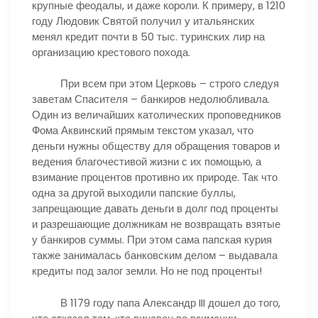
крупные феодалы, и даже короли. К примеру, в 1210
году Людовик Святой получил у итальянских
менял кредит почти в 50 тыс. туринских лир на
организацию крестового похода.
При всем при этом Церковь – строго следуя
заветам Спасителя – банкиров недолюбливала.
Один из величайших католических проповедников
Фома Аквинский прямым текстом указал, что
деньги нужны обществу для обращения товаров и
ведения благочестивой жизни с их помощью, а
взимание процентов противно их природе. Так что
одна за другой выходили папские буллы,
запрещающие давать деньги в долг под проценты
и разрешающие должникам не возвращать взятые
у банкиров суммы. При этом сама папская курия
также занималась банковским делом – выдавала
кредиты под залог земли. Но не под проценты!
В 1179 году папа Александр III дошел до того,