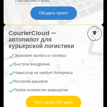
Портфолио
Отзывы
ю
Обсудить проект
CourierCloud —
автопилот для
курьерской логистики
Экономия пробега и топлива
Быстрое внедрение
Навигатор не требует Интернета
Контроль курьеров
Любое количество маршрутов
Тест-драйв 35+ дней