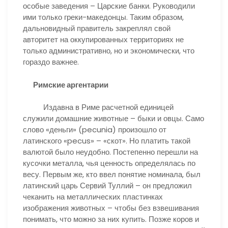
особые заведения – Царские банки. Руководили
ими только греки-македонцы. Таким образом,
дальновидный правитель закреплял свой
авторитет на оккупированных территориях не
только административно, но и экономически, что
гораздо важнее.
Римские аргентарии
Издавна в Риме расчетной единицей
служили домашние животные – быки и овцы. Само
слово «деньги» (pecunia) произошло от
латинского «pecus» – «скот». Но платить такой
валютой было неудобно. Постепенно перешли на
кусочки металла, чья ценность определялась по
весу. Первым же, кто ввел понятие номинала, был
латинский царь Сервий Туллий – он предложил
чеканить на металлических пластинках
изображения животных – чтобы без взвешивания
понимать, что можно за них купить. Позже коров и