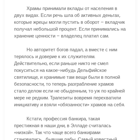
Храмы принимали вклады от населения в
двух видах. Если речь шла об активных деньгах,
которые жрецы могли пустить в оборот – вкладчик
получал небольшой процент. Если принимались на
хранение ценности – владелец платил сам.
Но авторитет богов падал, а вместе с ним
терялось и доверие к их служителям.
Действительно, если раньше никто не смел
покуситься на какое-нибудь Дельфийское
святилище, и хранимые там вещи были в полной
безопасности, то теперь разграбление храмов
стало делом если не обыденным, то уж по крайней
мере не редким. Трапезиты вовремя перехватили
инициативу и взяли «обязанности» храмов на себя.
Кстати, профессия банкира, такая
престижная в наши дни, в Элладе считалась
«низкой». Так что чаще всего банкирами
становились… бывшие рабы. Самый известный