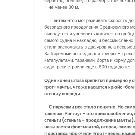
вероятно, больше), то размеры греческог
– не менее 30 м.
Пентеконтор мог развивать скорость до 8
безопасного преодоления Средиземного мо
выводу: если увеличить количество гребцо
самого судна и накладно, и бессмысленно 
стали располагать в два уровня, а первы
За биремами последовали триеры – трехпа
катапультами, таранами, борта и корму д
суда греки строили еще в 600 году до н.э.
Один конец штага крепится примерно у с
грот-мачты, что же касается крюйс-бом
стеньгу спереди…
С парусами все стало понятно. Но само
такелаж. Рангоут – это приспособления,
стеньги (стеньга – продолжение мачты).
называется фок-мачтой, вторая, самая в
Приставка «фок» или «грот» перед назван