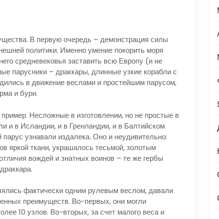
ущества. В первую очередь – демонстрация силы
нешней политики. Именно умение покорить моря
него средневековья заставить всю Европу (и не
ные парусники – драккары, длинные узкие корабли с
дились в движение веслами и простейшим парусом,
рма и бури.
ример. Несложные в изготовлении, но не простые в
и и в Исландии, и в Гренландии, и в Балтийском
й парус узнавали издалека. Оно и неудивительно:
ов яркой ткани, украшалось тесьмой, золотым
отличия вождей и знатных воинов – те же гербы
драккара.
ялись фактически одним рулевым веслом, давали
енных преимуществ. Во-первых, они могли
лее 10 узлов. Во-вторых, за счет малого веса и