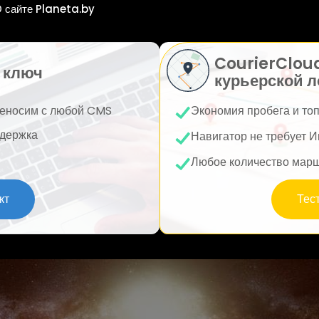
 сайте Planeta.by
CourierClou
 ключ
курьерской л
еносим с любой CMS
Экономия пробега и то
держка
Навигатор не требует И
Любое количество мар
кт
Тес