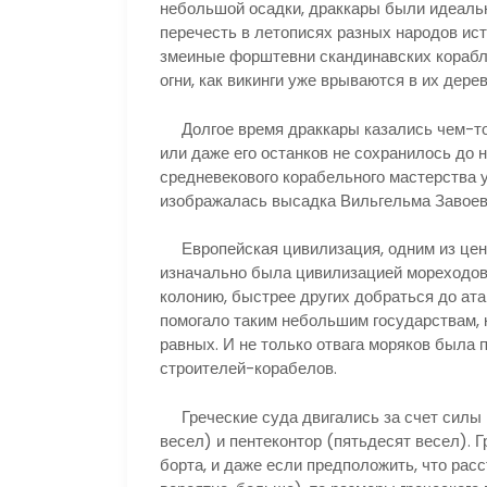
небольшой осадки, драккары были идеальн
перечесть в летописях разных народов ист
змеиные форштевни скандинавских корабле
огни, как викинги уже врываются в их дере
Долгое время драккары казались чем-то 
или даже его останков не сохранилось до 
средневекового корабельного мастерства у
изображалась высадка Вильгельма Завоева
Европейская цивилизация, одним из цент
изначально была цивилизацией мореходов
колонию, быстрее других добраться до ата
помогало таким небольшим государствам, к
равных. И не только отвага моряков была 
строителей-корабелов.
Греческие суда двигались за счет силы г
весел) и пентеконтор (пятьдесят весел). 
борта, и даже если предположить, что рас