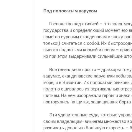
Под полосатым парусом
Господство над стихией – это залог мог
государства и определяющий момент его в
помогло суровым скандинавам в эпоху ран
только!) считаться с собой. Их быстроход
высоко поднятыми кормой и носом – приво
но при этом выдерживали сильнейшие што
Все гениальное просто – драккары тому п
задумке, скандинавские парусники побывал
море, и в Византии. Их полосатый рейковы
полотно сшивалось из вертикальных отрез
шитьем. На нем изображали гербы и знаки 
повторялись на щитах, защищавших борта 
Эти удивительные суда, которые управл
своим владельцам-викингам множество во
развивать довольно большую скорость – бо