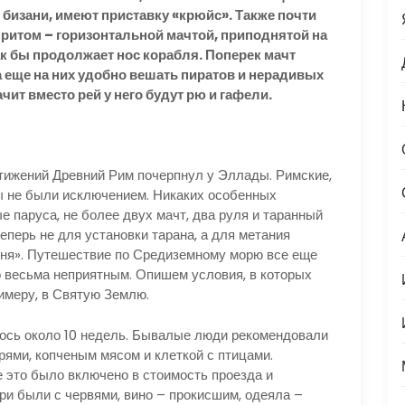
к бизани, имеют приставку «крюйс». Также почти
ритом – горизонтальной мачтой, приподнятой на
ак бы продолжает нос корабля. Поперек мачт
 а еще на них удобно вешать пиратов и нерадивых
чит вместо рей у него будут рю и гафели.
ижений Древний Рим почерпнул у Эллады. Римские,
ры не были исключением. Никаких особенных
е паруса, не более двух мачт, два руля и таранный
еперь не для установки тарана, а для метания
огня». Путешествие по Средиземному морю все еще
 весьма неприятным. Опишем условия, в которых
имеру, в Святую Землю.
сь около 10 недель. Бывалые люди рекомендовали
рями, копченым мясом и клеткой с птицами.
е это было включено в стоимость проезда и
ри были с червями, вино – прокисшим, одеяла –