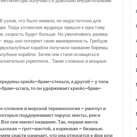
о пентеконтора получаются довольно внушительными
 узлов, что было немало, но недостаточно для
ря. Тогда эллинские мудрецы пришли к простому
в, скорость будет больше. Но увеличивать размер
– ведь оно потеряет свою маневренность. Гребцов
е двухпалубные корабли получили название биремы.
лубные корабли. Затем они стали оснащаться
ополнительно укрепляли… Такие сложные и мощные
ередины крюйс-брам-стеньги, а другой – у топа
-брам-штага, то он удерживает крюйс-брам-
е сложное в морской терминологии – рангоут и
 которые поддерживают паруса: мачты, реи и
 Все они имеют названия. Так, первая мачта
ысокая – грот-мачтой, а кормовая – бизанью.
ием снасти означает, что она относится к фок или