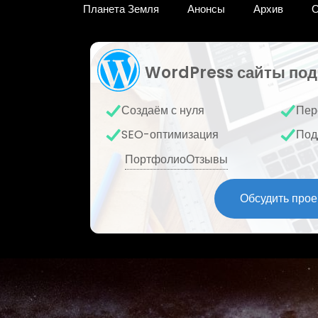
Планета Земля
Анонсы
Архив
О
WordPress сайты под
Создаём с нуля
Пер
SEO-оптимизация
Под
Портфолио
Отзывы
Обсудить прое