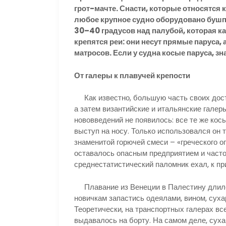
грот-мачте. Снасти, которые относятся 
любое крупное судно оборудовано бушп
30–40 градусов над палубой, которая к
крепятся реи: они несут прямые паруса,
матросов. Если у судна косые паруса, зна
От галеры к плавучей крепости
Как известно, большую часть своих дост
а затем византийские и итальянские гале
нововведений не появилось: все те же косы
выступ на носу. Только использовался он т
знаменитой горючей смеси – «греческого 
оставалось опасным предприятием и часто
среднестатистический паломник ехал, к пр
Плавание из Венеции в Палестину длило
новичкам запастись одеялами, вином, суха
Теоретически, на транспортных галерах вс
выдавалось на борту. На самом деле, суха