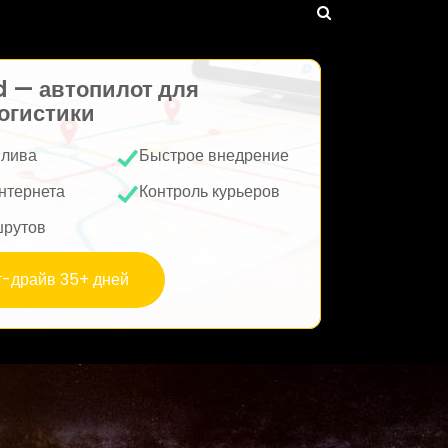
d — автопилот для
огистики
плива
Быстрое внедрение
нтернета
Контроль курьеров
шрутов
т-драйв 35+ дней