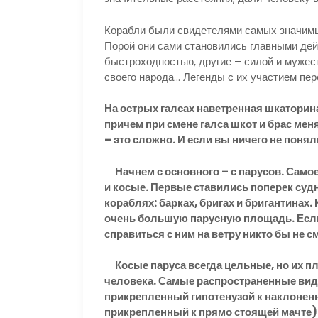
Корабли были свидетелями самых значимы
Порой они сами становились главными де
быстроходностью, другие – силой и мужес
своего народа… Легенды с их участием пе
На острых галсах наветренная шкаторин
причем при смене галса шкот и брас ме
– это сложно. И если вы ничего не пон
Начнем с основного – с парусов. Самое
и косые. Первые ставились поперек суд
кораблях: барках, бригах и бригантинах.
очень большую парусную площадь. Есл
справиться с ним на ветру никто бы не см
Косые паруса всегда цельные, но их пл
человека. Самые распространенные вид
прикрепленный гипотенузой к наклонен
прикрепленный к прямо стоящей мачте)