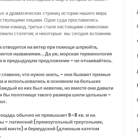
х и драматических страниц истории нашего мира.
йствующими лицами. Одни суда прославились
твом команд, третьи стали настоящими символами
режили столетия, и некоторые мы сегодня вспомним.
а отводится на ветер при помощи шпрюйта,
няются названиями… Да уж, морская терминология
яли в предыдущем предложении – не отчаивайтесь.
 главное, что нужно знать, – они бывают прямые
на и использовались в основном на больших
 Каждый из них был невелик, но вместе они давали
и бы полотнище такого размера шили цельным –
ог.
ощадь обычно не превышает 5–8 кв. м на
ы – латинский (прямоугольный треугольник,
ной мачте) и бермудский (длинным катетом
.