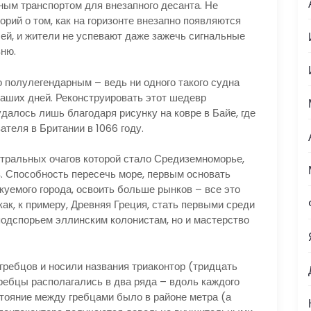
ым транспортом для внезапного десанта. Не
орий о том, как на горизонте внезапно появляются
й, и жители не успевают даже зажечь сигнальные
вню.
полулегендарным – ведь ни одного такого судна
наших дней. Реконструировать этот шедевр
далось лишь благодаря рисунку на ковре в Байе, где
теля в Британии в 1066 году.
ральных очагов которой стало Средиземноморье,
. Способность пересечь море, первым основать
куемого города, освоить больше рынков – все это
ак, к примеру, Древняя Греция, стать первыми среди
подспорьем эллинским колонистам, но и мастерство
ребцов и носили названия триаконтор (тридцать
Гребцы располагались в два ряда – вдоль каждого
стояние между гребцами было в районе метра (а