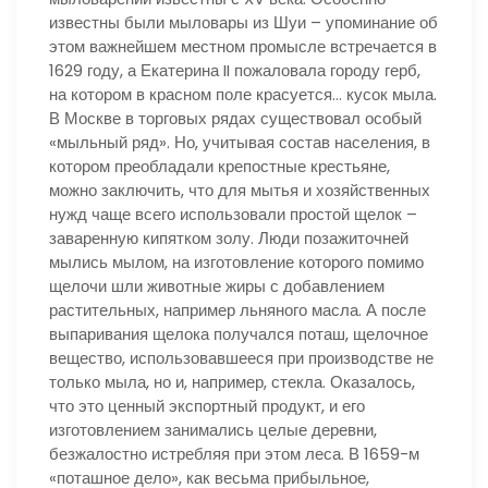
известны были мыловары из Шуи – упоминание об
этом важнейшем местном промысле встречается в
1629 году, а Екатерина II пожаловала городу герб,
на котором в красном поле красуется… кусок мыла.
В Москве в торговых рядах существовал особый
«мыльный ряд». Но, учитывая состав населения, в
котором преобладали крепостные крестьяне,
можно заключить, что для мытья и хозяйственных
нужд чаще всего использовали простой щелок –
заваренную кипятком золу. Люди позажиточней
мылись мылом, на изготовление которого помимо
щелочи шли животные жиры с добавлением
растительных, например льняного масла. А после
выпаривания щелока получался поташ, щелочное
вещество, использовавшееся при производстве не
только мыла, но и, например, стекла. Оказалось,
что это ценный экспортный продукт, и его
изготовлением занимались целые деревни,
безжалостно истребляя при этом леса. В 1659-м
«поташное дело», как весьма прибыльное,