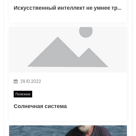
и
Искусственный интеллект не умнее трехлетнего ребенка
с
я
м
29.10.2022
Полезное
Солнечная система