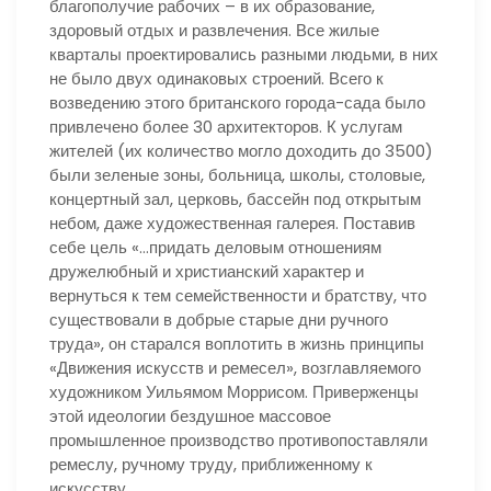
благополучие рабочих – в их образование,
здоровый отдых и развлечения. Все жилые
кварталы проектировались разными людьми, в них
не было двух одинаковых строений. Всего к
возведению этого британского города-сада было
привлечено более 30 архитекторов. К услугам
жителей (их количество могло доходить до 3500)
были зеленые зоны, больница, школы, столовые,
концертный зал, церковь, бассейн под открытым
небом, даже художественная галерея. Поставив
себе цель «…придать деловым отношениям
дружелюбный и христианский характер и
вернуться к тем семейственности и братству, что
существовали в добрые старые дни ручного
труда», он старался воплотить в жизнь принципы
«Движения искусств и ремесел», возглавляемого
художником Уильямом Моррисом. Приверженцы
этой идеологии бездушное массовое
промышленное производство противопоставляли
ремеслу, ручному труду, приближенному к
искусству.