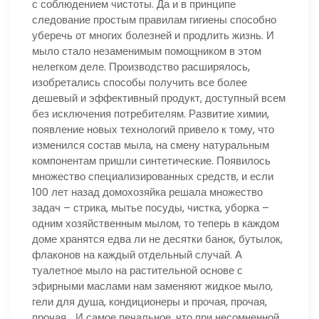
с соблюдением чистоты. Да и в принципе
следование простым правилам гигиены способно
уберечь от многих болезней и продлить жизнь. И
мыло стало незаменимым помощником в этом
нелегком деле. Производство расширялось,
изобретались способы получить все более
дешевый и эффективный продукт, доступный всем
без исключения потребителям. Развитие химии,
появление новых технологий привело к тому, что
изменился состав мыла, на смену натуральным
компонентам пришли синтетические. Появилось
множество специализированных средств, и если
100 лет назад домохозяйка решала множество
задач – стрика, мытье посуды, чистка, уборка –
одним хозяйственным мылом, то теперь в каждом
доме хранятся едва ли не десятки банок, бутылок,
флаконов на каждый отдельный случай. А
туалетное мыло на растительной основе с
эфирными маслами нам заменяют жидкое мыло,
гели для душа, кондиционеры и прочая, прочая,
прочая… И самое печальное, что при несомненной