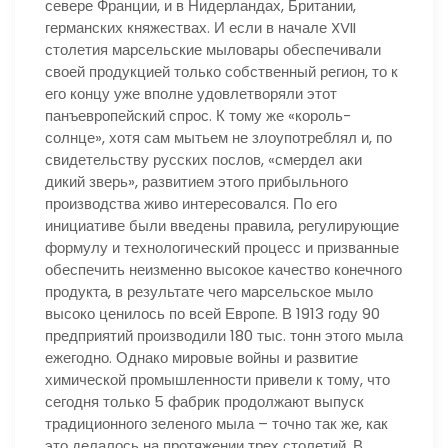
севере Франции, и в Нидерландах, Британии,
германских княжествах. И если в начале XVII
столетия марсельские мыловары обеспечивали
своей продукцией только собственный регион, то к
его концу уже вполне удовлетворяли этот
панъевропейский спрос. К тому же «король-
солнце», хотя сам мытьем не злоупотреблял и, по
свидетельству русских послов, «смердел аки
дикий зверь», развитием этого прибыльного
производства живо интересовался. По его
инициативе были введены правила, регулирующие
формулу и технологический процесс и призванные
обеспечить неизменно высокое качество конечного
продукта, в результате чего марсельское мыло
высоко ценилось по всей Европе. В 1913 году 90
предприятий производили 180 тыс. тонн этого мыла
ежегодно. Однако мировые войны и развитие
химической промышленности привели к тому, что
сегодня только 5 фабрик продолжают выпуск
традиционного зеленого мыла – точно так же, как
это делалось на протяжении трех столетий. В