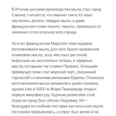
В Италии центром производства мыла стал город
Савона; считается, что именно там в XV веке
научились делать твердое мыло, и даже
французское слово savon, «мыло», произошло от
названия этого итальянского города.
Но и во французском Марселе тоже издавна
изготавливали мыло, для чего брали прованское
оливковое масло, золу местных растений,
выросших на засоленных почвах, и эфирные
масла, которыми так славен Прованс. Большим
преимуществом стал морской порт, связанный
торговлей со многими регионами Европы. Поначалу
изготовлением мыла занимались ремесленники,
однако уже в 1593-м Жорж Прюнемуар открыл
первую мануфактуру. Бурным развитием этой
отрасли город был обязан Людовику XIV –
благодаря его войнам поставки кастильского мыла
постоянно прерывались, а спрос был велик и на