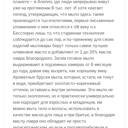
планете – в Алеппо, где люди непрерывно живут
уже на протяжении 8 тыс. лет. И хотя хватает
легенд, утверждающих, что мыло здесь также
производится тысячелетиями, первые письменные
упоминания о нем относятся к VIII веку н.э.
Бесспорно лишь то, что старинная технология
соблюдается до сих пор, и по-прежнему для своих
изделий мыловары берут только самое лучшее
оливковое масло и добавляют от 2 до 20% масла
лавра благородного. Затем готовое мыло
выдерживают в подземных камерах от 6 месяцев
до года, давая ему вызреть, как хорошему вину.
Ароматные бруски мыла, которые, кстати, не тонут
в воде, приобретают золотисто-коричневый
оттенок, оставаясь внутри зелеными. Это мыло не
только экологично, но и практически универсально:
они подходит для взрослых и младенцев, им
можно мыть тело и волосы, использовать в
качестве маски для лица и при бритье, а благодаря
маслу лавра оно обладает не просто
антисептическим, но еще и противогрибковым и