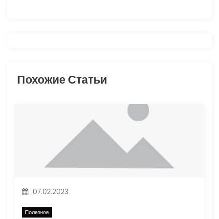
г
а
ц
и
Похожие Статьи
я
п
о
з
а
07.02.2023
п
Полезное