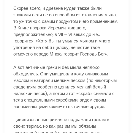
Скорее всего, и древние иудеи также были
знакомы если не со способом изготовления мыла,
то уж точно с самим продуктом и его применением.
В Книге пророка Иеремии, жившего,
предположительно, в VII – VI веках до н.э.,
говорится: «Хотя бы ты умылся мылом и много
употребил на себя щелоку, нечестие твое
отмечено передо Мною, говорит Господь Бог».
А вот античные греки и без мыла неплохо
обходились. Они умащивали кожу оливковым
маслом и натирали мелким песком (по некоторым
сведениям, особенно ценился мелкий белый
нильский песок), а потом этот «скраб» снимали с
тела специальными скребками, видом своим
напоминающими какие-то пыточные орудия.
Цивилизованные римляне подражали грекам в
своих термах, но как раз им мы обязаны
прекрасной легендой о появлении мыла на