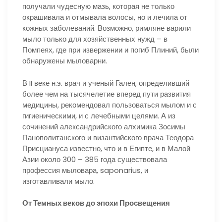
получали чудесную мазь, которая не только
окрашивала и отмывала волосы, но и лечила от
кожных заболеваний. Возможно, римляне варили
мыло только для хозяйственных нужд – в
Помпеях, где при извержении и погиб Плиний, были
обнаружены мыловарни.
В II веке н.э. врач и ученый Гален, определивший
более чем на тысячелетие вперед пути развития
медицины, рекомендовал пользоваться мылом и с
гигиеническими, и с лечебными целями. А из
сочинений александрийского алхимика Зосимы
Панополитанского и византийского врача Теодора
Присциануса известно, что и в Египте, и в Малой
Азии около 300 – 385 года существовала
профессия мыловара, saponarius, и
изготавливали мыло.
От Темных веков до эпохи Просвещения