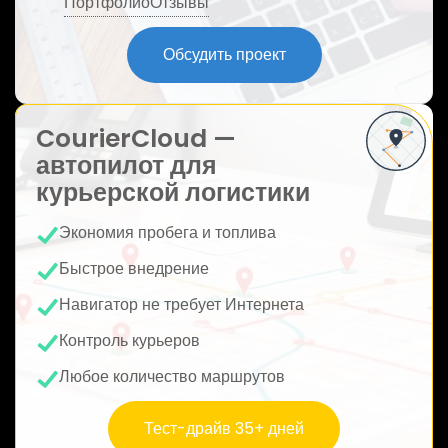
Портфолио
Отзывы
ю
Обсудить проект
CourierCloud —
автопилот для
курьерской логистики
Экономия пробега и топлива
Быстрое внедрение
Навигатор не требует Интернета
Контроль курьеров
Любое количество маршрутов
Тест-драйв 35+ дней