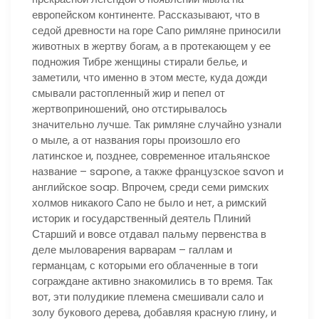
европейском континенте. Рассказывают, что в
седой древности на горе Сапо римляне приносили
животных в жертву богам, а в протекающем у ее
подножия Тибре женщины стирали белье, и
заметили, что именно в этом месте, куда дожди
смывали растопленный жир и пепел от
жертвоприношений, оно отстирывалось
значительно лучше. Так римляне случайно узнали
о мыле, а от названия горы произошло его
латинское и, позднее, современное итальянское
название – sapone, а также французское savon и
английское soap. Впрочем, среди семи римских
холмов никакого Сапо не было и нет, а римский
историк и государственный деятель Плиний
Старший и вовсе отдавал пальму первенства в
деле мыловарения варварам – галлам и
германцам, с которыми его облаченные в тоги
сограждане активно знакомились в то время. Так
вот, эти полудикие племена смешивали сало и
золу букового дерева, добавляя красную глину, и