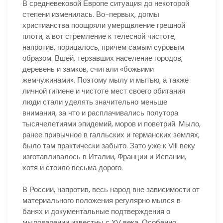
В средневековой Европе ситуация до некоторой
степени изменилась. Во-первых, догмы
христианства поощряли умерщвление грешной
плоти, а вот стремление к телесной чистоте,
напротив, порицалось, причем самым суровым
образом. Вшей, терзавших население городов,
деревень и замков, считали «божьими
жемчужинами». Поэтому мылу и мытью, а также
личной гигиене и чистоте мест своего обитания
люди стали уделять значительно меньше
внимания, за что и расплачивались полутора
тысячелетиями эпидемий, моров и поветрий. Мыло,
ранее привычное в галльских и германских землях,
было там практически забыто. Зато уже к VIII веку
изготавливалось в Италии, Франции и Испании,
хотя и стоило весьма дорого.
В России, напротив, весь народ вне зависимости от
материального положения регулярно мылся в
банях и документальные подтверждения о
мыловарении известны с XV века. Особенно