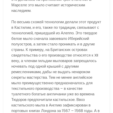
Марселе это мыло считают историческим
наследием.
По весьма схожей технологии делали этот продукт
в Кастилии, и его, также по традиции, связывают с
технологией, пришедшей из Алеппо. Это твердое
белое мыло сначала завоевало Иберийский
полуостров, а затем стало проникать и в другие
страны. К примеру, на Британских островах
свидетельства о его производстве относятся к XII
веку, а членам гильдии мыловаров запрещалось
ночевать под одной крышей с другими
ремесленниками, дабы не выдать ненароком
секреты мастерства. Тем не менее английское
мыло преимущественно предназначалось для
текстильного производства – в качестве
туалетного богатые англичанки уже во времена
Тюдоров предпочитали кастильское. Ввоз
кастильского мыла в Англию зафиксирован в
портовых книгах Лондона за 1567 – 1568 годы. А в