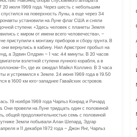
хностью. Наконец опоры спускаемого аппарата
17 20 июля 1969 года. Через шесть с небольшим
 спустился на поверхность Луны, а еще через 34
тронавты установили на Луне флаг США и сняли
дочной ступени. «Здесь человек с планеты Земля
явились с миром от имени всего человечества», –
не приступили к монтажу приборов и сбору грунта. В
в, они вернулись в кабину. Нил Армстронг пробыл на
унд, а Эдвин Олдрин – 1 час 44 минуты. В 20 часов
вигатели взлетной ступени лунного корабля, а в
ллоном-11», где их ожидал Майкл Коллинз. В 3 часа
ы и устремился к Земле. 24 июня 1969 года в 19.50
ся в 1600 км юго-западнее Гавайских островов.
19 ноября 1969 года Чарльз Конрад и Ричард
а. Они провели на Луне тридцать один с половиной
ть, общей продолжительностью семь с половиной
спутнике Земли побывали Алан Шепард, Эдгар
апреля и 11 декабря 1972 года – Джон Янг, Чарльз