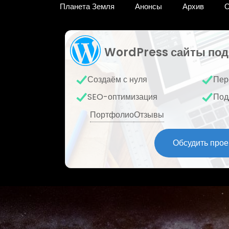
Планета Земля
Анонсы
Архив
О
WordPress сайты под
Создаём с нуля
Пер
SEO-оптимизация
Под
Портфолио
Отзывы
Обсудить прое