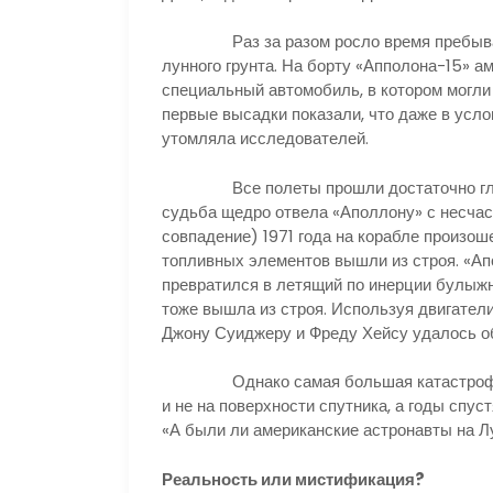
Раз за разом росло время пребывания 
лунного грунта. На борту «Апполона-15» а
специальный автомобиль, в котором могли
первые высадки показали, что даже в усло
утомляла исследователей.
Все полеты прошли достаточно гладко 
судьба щедро отвела «Аполлону» с несчаст
совпадение) 1971 года на корабле произош
топливных элементов вышли из строя. «А
превратился в летящий по инерции булыжн
тоже вышла из строя. Используя двигател
Джону Суиджеру и Фреду Хейсу удалось об
Однако самая большая катастрофа по
и не на поверхности спутника, а годы спус
«А были ли американские астронавты на Л
Реальность или мистификация?