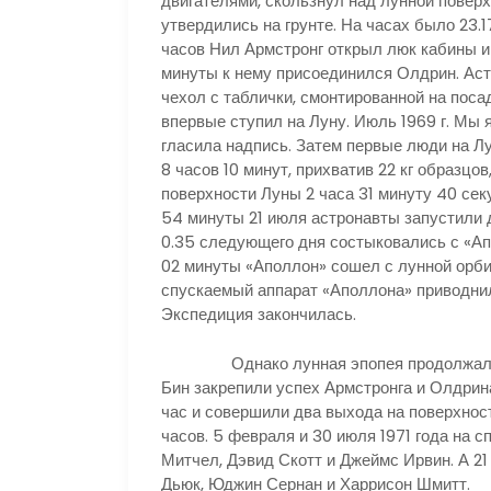
двигателями, скользнул над лунной повер
утвердились на грунте. На часах было 23.
часов Нил Армстронг открыл люк кабины и
минуты к нему присоединился Олдрин. Ас
чехол с таблички, смонтированной на поса
впервые ступил на Луну. Июль 1969 г. Мы 
гласила надпись. Затем первые люди на Лу
8 часов 10 минут, прихватив 22 кг образцо
поверхности Луны 2 часа 31 минуту 40 сек
54 минуты 21 июля астронавты запустили д
0.35 следующего дня состыковались с «Апо
02 минуты «Аполлон» сошел с лунной орбит
спускаемый аппарат «Аполлона» приводнил
Экспедиция закончилась.
Однако лунная эпопея продолжалась. 
Бин закрепили успех Армстронга и Олдрин
час и совершили два выхода на поверхнос
часов. 5 февраля и 30 июля 1971 года на 
Митчел, Дэвид Скотт и Джеймс Ирвин. А 21 
Дьюк, Юджин Сернан и Харрисон Шмитт.