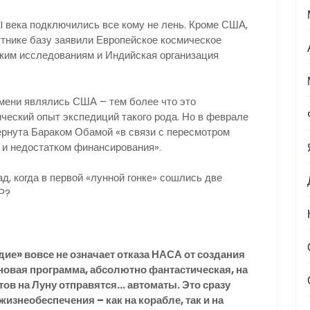
 века подключились все кому не лень. Кроме США,
утнике базу заявили Европейское космическое
ским исследованиям и Индийская организация
ени являлись США – тем более что это
ический опыт экспедиций такого рода. Но в феврале
ернута Бараком Обамой «в связи с пересмотром
 и недостатком финансирования».
, когда в первой «лунной гонке» сошлись две
Р?
вовсе не означает отказа НАСА от создания
 новая программа, абсолютно фантастическая, на
ов на Луну отправятся… автоматы. Это сразу
изнеобеспечения – как на корабле, так и на