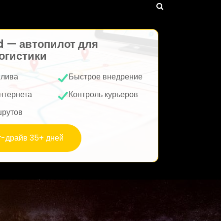
d — автопилот для
огистики
плива
Быстрое внедрение
нтернета
Контроль курьеров
шрутов
т-драйв 35+ дней