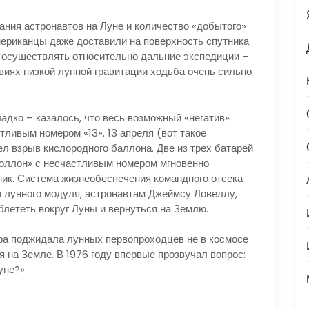
астронавтов на Луне и количество «добытого»
мериканцы даже доставили на поверхность спутника
 осуществлять относительно дальние экспедиции –
виях низкой лунной гравитации ходьба очень сильно
– казалось, что весь возможный «негатив»
ливым номером «13». 13 апреля (вот такое
ел взрыв кислородного баллона. Две из трех батарей
поллон» с несчастливым номером мгновенно
ик. Система жизнеобеспечения командного отсека
и лунного модуля, астронавтам Джеймсу Ловеллу,
лететь вокруг Луны и вернуться на Землю.
джидала лунных первопроходцев не в космосе
тя на Земле. В 1976 году впервые прозвучал вопрос:
уне?»