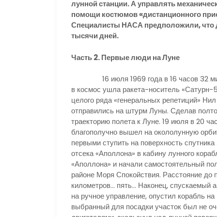
лунной станции. А управлять механичес
помощи костюмов «дистанционного прису
Специалисты НАСА предположили, что 
тысячи дней.
Часть 2. Первые люди на Луне
16 июля 1969 года в 16 часов 32 мину
в космос ушла ракета-носитель «Сатурн-5
целого ряда «генеральных репетиций» Нил
отправились на штурм Луны. Сделав полто
траекторию полета к Луне. 19 июля в 20 ч
благополучно вышел на окололунную орбит
первыми ступить на поверхность спутника 
отсека «Аполлона» в кабину лунного кораб
«Аполлона» и начали самостоятельный пол
районе Моря Спокойствия. Расстояние до 
километров… пять… Наконец, спускаемый ап
на ручное управление, опустил корабль на
выбранный для посадки участок был не оч