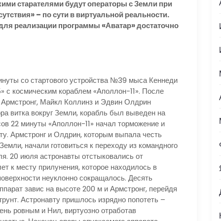
кими старателями будут операторы с Земли при
тствия» – по сути в виртуальной реальности.
для реализации программы «Аватар» достаточно
ты со стартового устройства №39 мыса Кеннеди
» с космическим кораблем «Аполлон-11». После
 Армстронг, Майкл Коллинз и Эдвин Олдрин
ра витка вокруг Земли, корабль был выведен на
асов 22 минуты «Аполлон-11» начал торможение и
у. Армстронг и Олдрин, которым выпала честь
Земли, начали готовиться к переходу из командного
ля. 20 июля астронавты отстыковались от
ет к месту прилунения, которое находилось в
поверхности неуклонно сокращалось. Десять
парат завис на высоте 200 м и Армстронг, перейдя
 грунт. Астронавту пришлось изрядно попотеть –
ень ровным и Нил, виртуозно отработав