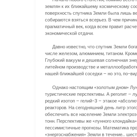
землян к их ближайшему космическому сос
поверхность спутника Земли была лишь вех
собираются взяться всерьез. В чем причин
прагматичный век, когда всем правит расч
экономической отдачи.
Давно известно, что спутник Земли бога
числе железом, алюминием, титаном. Кроме
Глубокий вакуум и дешевая солнечная эне
литейном производстве и металлообработк
нашей ближайшей соседки – но это, по-ви
Однако настоящим «золотым дном» Луны 
туристические перспективы. А реголит – лу
редкий изотоп – гелий-3 – этакое «абсол
реакторов. На сегодняшний день литр этог
обеспечить все население Земли электроэн
тонн. Перспективы же «лунного клондайка»
пессимистичные прогнозы. Математика про
«энергоснабжения» Земли в течение… шест