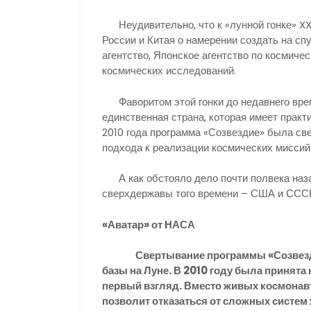
Неудивительно, что к «лунной гонке» XXI
России и Китая о намерении создать на сп
агентство, Японское агентство по космиче
космических исследований.
Фаворитом этой гонки до недавнего врем
единственная страна, которая имеет практ
2010 года программа «Созвездие» была св
подхода к реализации космических миссий
А как обстояло дело почти полвека назад
сверхдержавы того времени – США и ССС
«Аватар» от НАСА
Свертывание программы «Созвездие» 
базы на Луне. В 2010 году была принята
первый взгляд. Вместо живых космонавт
позволит отказаться от сложных систем ж