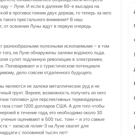
еду – Луне. И если в далекие 60-е высадка на
ой в противостоянии двух держав, то теперь за него
а такого пристального внимания? В наш
ет, от освоения Луны ждут в первую очередь
т разнообразными полезными ископаемыми – в том
 того, на Луне обнаружены залежи водяного льда.
ргия сулят подлинную революцию в электронике,
е. Поговаривают и о туристическом потенциале
димому, дело совсем отдаленного будущего.
являются не залежи металлических руд и не
нный грунт. Вернее, возможность получить из него
ютное топливо» для перспективных термоядерных
о газа стоит 1200 долларов США. А для того чтобы
ергией в течение года, его необходимо около 30
 ученые оценивают в 500 тыс. тонн – и это самые
ста – запасов гелия-3 на Луне хватит для
надцати с половиной тысяч лет!