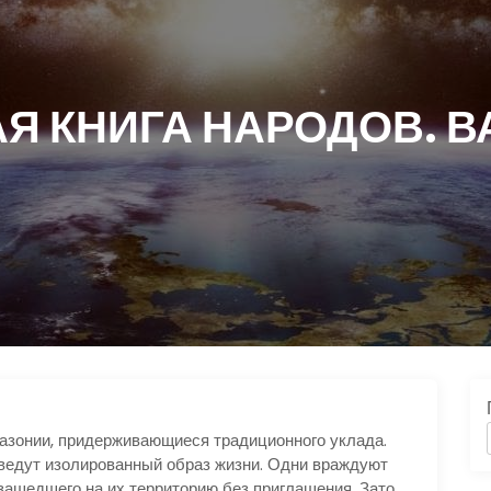
Я КНИГА НАРОДОВ. 
азонии, придерживающиеся традиционного уклада.
 ведут изолированный образ жизни. Одни враждуют
 зашедшего на их территорию без приглашения. Зато