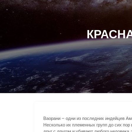
КРАСНА
Ваорани – одни из последних индейцев Ам
Несколько их племенных групп до сих пор
друг с другом и убивают любого человека,