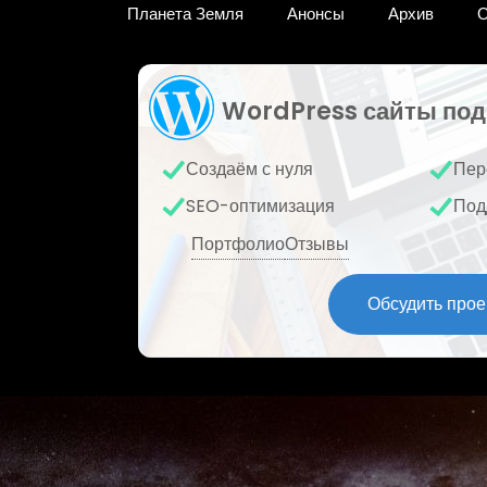
Планета Земля
Анонсы
Архив
О
WordPress сайты под
Создаём с нуля
Пер
SEO-оптимизация
Под
Портфолио
Отзывы
Обсудить прое