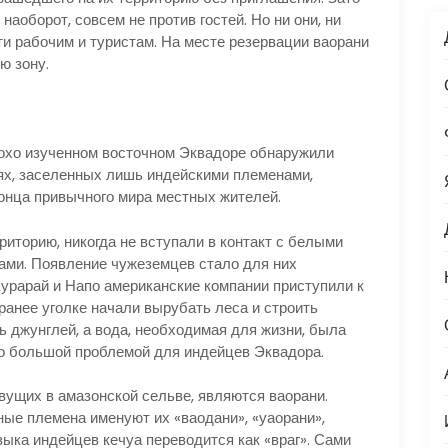
наоборот, совсем не против гостей. Но ни они, ни
ти рабочим и туристам. На месте резервации ваорани
ю зону.
лохо изученном восточном Эквадоре обнаружили
ях, заселенных лишь индейскими племенами,
конца привычного мира местных жителей.
риторию, никогда не вступали в контакт с белыми
ми. Появление чужеземцев стало для них
урарай и Напо американские компании приступили к
ранее уголке начали вырубать леса и строить
ь джунглей, а вода, необходимая для жизни, была
о большой проблемой для индейцев Эквадора.
вущих в амазонской сельве, являются ваорани.
ые племена именуют их «ваодани», «уаорани»,
языка индейцев кечуа переводится как «враг». Сами