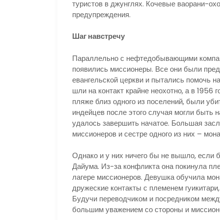
туристов в джунглях. Кочевые ваорани-ох
предупреждения.
Шаг навстречу
Параллельно с нефтедобывающими компан
появились миссионеры. Все они были пре
евангельской церкви и пытались помочь н
шли на контакт крайне неохотно, а в 1956
пляже близ одного из поселений, были уби
индейцев после этого случая могли быть н
удалось завершить начатое. Большая засл
миссионеров и сестре одного из них – мон
Однако и у них ничего бы не вышло, если
Дайума. Из-за конфликта она покинула пл
лагере миссионеров. Девушка обучила мон
дружеские контакты с племенем гуикитари
Будучи переводчиком и посредником межд
большим уважением со стороны и миссионе