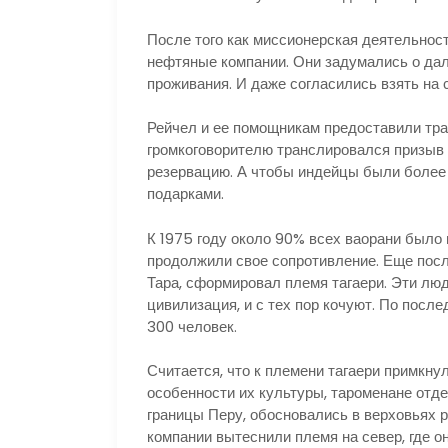
После того как миссионерская деятельнос
нефтяные компании. Они задумались о дал
проживания. И даже согласились взять на
Рейчел и ее помощникам предоставили тра
громкоговорителю транслировался призыв 
резервацию. А чтобы индейцы были более
подарками.
К 1975 году около 90% всех ваорани было
продолжили свое сопротивление. Еще посл
Тара, сформировал племя тагаери. Эти лю
цивилизация, и с тех пор кочуют. По посл
300 человек.
Считается, что к племени тагаери примкну
особенности их культуры, тароменане отде
границы Перу, обосновались в верховьях 
компании вытеснили племя на север, где о