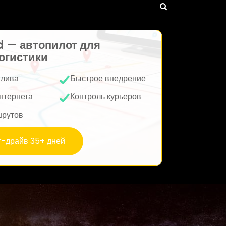
d — автопилот для
огистики
плива
Быстрое внедрение
нтернета
Контроль курьеров
шрутов
т-драйв 35+ дней