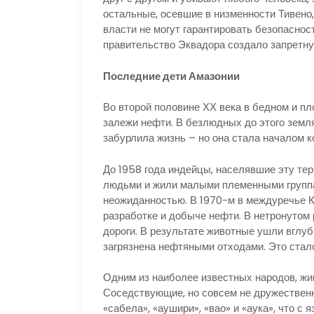
остальные, осевшие в низменности Тивено, 
власти не могут гарантировать безопаснос
правительство Эквадора создало запретну
Последние дети Амазонии
Во второй половине ХХ века в бедном и п
залежи нефти. В безлюдных до этого земл
забурлила жизнь – но она стала началом 
До 1958 года индейцы, населявшие эту тер
людьми и жили малыми племенными группа
неожиданностью. В 1970-м в междуречье К
разработке и добыче нефти. В нетронутом 
дороги. В результате животные ушли вглуб
загрязнена нефтяными отходами. Это стал
Одним из наиболее известных народов, жи
Соседствующие, но совсем не дружественн
«сабела», «аушири», «вао» и «аука», что с 