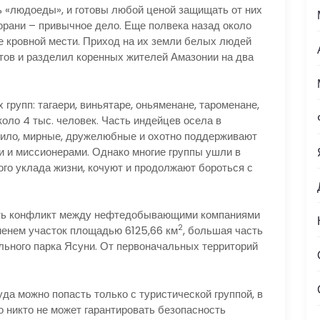
ть «людоеды», и готовы любой ценой защищать от них
орани – привычное дело. Еще полвека назад около
 кровной мести. Приход на их земли белых людей
ов и разделил коренных жителей Амазонии на два
групп: тагаери, виньятаре, оньяменане, тароменане,
оло 4 тыс. человек. Часть индейцев осела в
авило, мирные, дружелюбные и охотно поддерживают
и и миссионерами. Однако многие группы ушли в
го уклада жизни, кочуют и продолжают бороться с
ить конфликт между нефтедобывающими компаниями
2
менем участок площадью 6125,66 км
, большая часть
льного парка Ясуни. От первоначальных территорий
да можно попасть только с туристической группой, в
о никто не может гарантировать безопасность