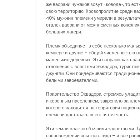
же ваорани чужаков зовут «ководе», то ес
свою территорию. Кровопролитие среди ва
40% мужчин племени умирали в результате
отвлек ваорани от межплеменных конфликт
больших лагеря.
Племя объединяет в себе несколько малых 
кемпере и другие – общей численностью ок
маленьких деревнях. Эти ваорани, как пр
отношения с властями Эквадора, туристам
джунгли. Они придерживаются традиционно
белыми завоевателями.
Правительство Эквадора, стремясь улад
и коренным населением, закрепило за пле
которого находится на территории национа
племени досталась всего пятая часть.
Эти земли власти объявили запретными. Ту
сопровождении опытного гида – и все равн