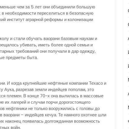
меньше чем за 5 лет они объединили большую
х в необходимости переселиться в безопасную
кий институт аграрной реформы и колонизации
олу и стали обучать ваорани базовым наукам и
рещалось убивать, иметь более одной семьи и
тарных требований они получали в дар одежду,
ые предметы быта.
ани. И когда крупнейшие нефтяные компании Техасо и
 Аука, разрезав земли индейцев пополам, это
ся племен. В конце 70-х она вылилась в массовые
е их лагерей и случаи порчи дорогостоящего
ов нефтяники не только вооружились с головы до
ов ваорани – индейцев кечуа. Те намного охотнее шли
 них наконец появилась долгожданная возможность
тных войн.