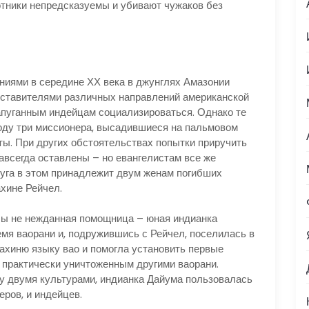
отники непредсказуемы и убивают чужаков без
иями в середине ХХ века в джунглях Амазонии
дставителями различных направлений американской
апуганным индейцам социализироваться. Однако те
 году три миссионера, высадившиеся на пальмовом
ты. При других обстоятельствах попытки приручить
авсегда оставлены – но евангелистам все же
уга в этом принадлежит двум женам погибших
ахине Рейчел.
 бы не нежданная помощница – юная индианка
емя ваорани и, подружившись с Рейчел, поселилась в
ахиню языку вао и помогла установить первые
, практически уничтоженным другими ваорани.
у двумя культурами, индианка Дайума пользовалась
ров, и индейцев.