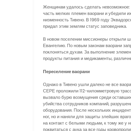
Женщинам удалось сделать невозможное: 
часть мелких племен ваорани и убедили и
низменность Тивено. В 1969 году Эквадорс
придал этим землям статус заповедника.
В новом поселении миссионеры открыли шк
Евангелию. По новым законам ваорани зап
поклоняться духам. За выполнение элемен
продукты питания и медикаменты, различн
Переселение ваорани
Однако в Тивено ушли далеко не все ваор
СЕРЕ проложили 112-киломметровую трассу
вызвало бурю возмущения среди оставших
убийства сотрудников компаний, разрушени
оборудования. После нескольких инцидент
ног, но и наняли для защиты злейших враг
на контакт с белыми людьми, к тому же у
поквитаться с аука за все годы кровопроли