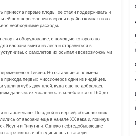
ть принесла первые плоды, ее стали поддерживать и
ьнейшем переселении ваорани в район компактного
 себя необходимые расходы.
нспорт и оборудование, с помощью которого по
для ваорани выйти из леса и отправиться в
 уступчивы, с самолетов их осыпали всевозможными
 перемещено в Тивено. Но оставшиеся племена
е прихода первых миссионеров один из индейцев,
ди ушли вглубь джунглей, куда еще не добралась
едним данным, их численность колеблется от 150 до
ли и тароменане. По одной из версий, объясняющих
лились от ваорани еще в начале ХХ века и, покинув
рек Ясуни и Типутини. Однако нефтедобывающие
но встретилось и объединилось с тагаери.