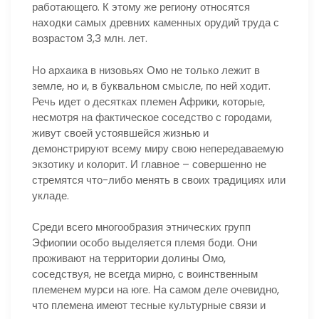
работающего. К этому же региону относятся
находки самых древних каменных орудий труда с
возрастом 3,3 млн. лет.
Но архаика в низовьях Омо не только лежит в
земле, но и, в буквальном смысле, по ней ходит.
Речь идет о десятках племен Африки, которые,
несмотря на фактическое соседство с городами,
живут своей устоявшейся жизнью и
демонстрируют всему миру свою непередаваемую
экзотику и колорит. И главное – совершенно не
стремятся что-либо менять в своих традициях или
укладе.
Среди всего многообразия этнических групп
Эфиопии особо выделяется племя боди. Они
проживают на территории долины Омо,
соседствуя, не всегда мирно, с воинственным
племенем мурси на юге. На самом деле очевидно,
что племена имеют тесные культурные связи и