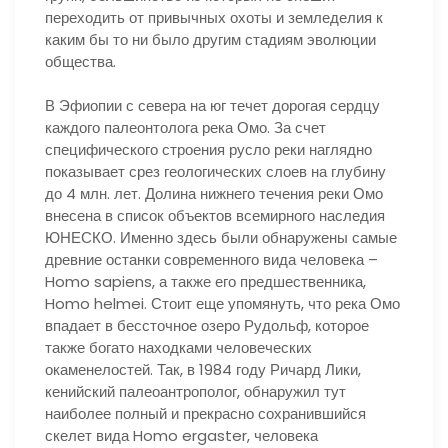
переходить от привычных охоты и земледелия к
каким бы то ни было другим стадиям эволюции
общества.
В Эфиопии с севера на юг течет дорогая сердцу
каждого палеонтолога река Омо. За счет
специфического строения русло реки наглядно
показывает срез геологических слоев на глубину
до 4 млн. лет. Долина нижнего течения реки Омо
внесена в список объектов всемирного наследия
ЮНЕСКО. Именно здесь были обнаружены самые
древние останки современного вида человека –
Homo sapiens, а также его предшественника,
Homo helmei. Стоит еще упомянуть, что река Омо
впадает в бессточное озеро Рудольф, которое
также богато находками человеческих
окаменелостей. Так, в 1984 году Ричард Лики,
кенийский палеоантрополог, обнаружил тут
наиболее полный и прекрасно сохранившийся
скелет вида Homo ergaster, человека