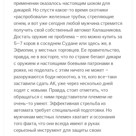
применении оказалось настоящим шоком для
дикарей. Но спустя какое-то время охотники
«распробовали» железные трубки, стреляющие
огнем, и вот уже сегодня любой мужчина стремится
получить свой собственный автомат Калашникова.
Достать оружие не проблема – его можно купить за
5–7 коров в соседнем Судане или здесь же, в
Эфиопии, у местных торговцев. Ее правительство,
правда, не в восторге, что по стране бегают дикари
с оружием и настоящими боевыми патронами в
рожке, но поделать с этим ничего не может –
разоружаются боди неохотно, а те, кого все-таки
заставили сдать АК, уже через несколько дней
ходят с новыми. Правда, стоит отметить, что
обращаться с ними представители племени не
очень-то умеют. Эффективная стрельба из
автомата требует специальной подготовки. Но
мужчинам местных племен хватает и осознания
того факта, что они всегда имеют в руках
серьезный инструмент для защиты своих