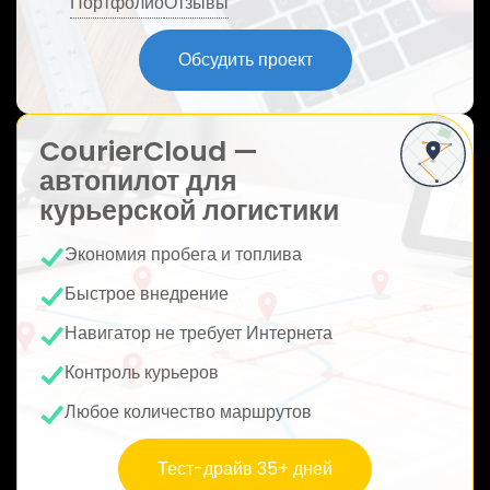
Портфолио
Отзывы
ю
Обсудить проект
CourierCloud —
автопилот для
курьерской логистики
Экономия пробега и топлива
Быстрое внедрение
Навигатор не требует Интернета
Контроль курьеров
Любое количество маршрутов
Тест-драйв 35+ дней