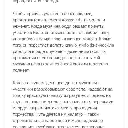
коров, так и за полгода.
Чтобы принять участие в соревновании,
представитель племени должен быть молод и
неженат. Когда мужчина боди решает принять
участие в Келе, он отказывается от любой пищи,
употребляя только кровь и жирное молоко. Кроме
того, он перестает делать какую-либо физическую
работу, а в ряде случаев – даже двигаться. На
протяжении всего периода подготовки такой
мужчина не выходит из своей хижины и активно
полнеет.
Когда наступает день праздника, мужчины-
участники разрисовывают свое тело, надевают на
голову красивую повязку из ракушек и перьев, на
грудь вешают ожерелья, опоясываются веревками
и гордо направляются к месту проведения
торжества. Путь дается им нелегко – такой
стремительный набор веса и малоподвижное
состояние неизбежно отражается на здоровье