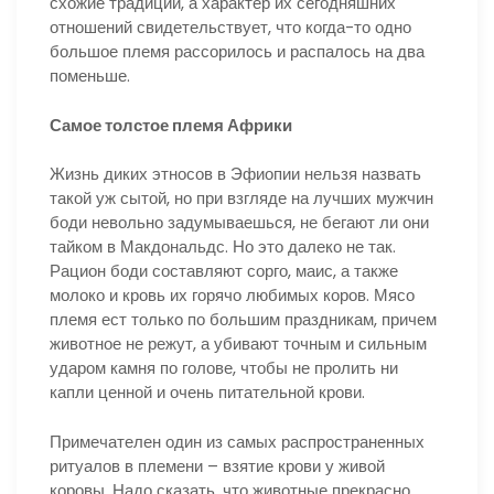
схожие традиции, а характер их сегодняшних
отношений свидетельствует, что когда-то одно
большое племя рассорилось и распалось на два
поменьше.
Самое толстое племя Африки
Жизнь диких этносов в Эфиопии нельзя назвать
такой уж сытой, но при взгляде на лучших мужчин
боди невольно задумываешься, не бегают ли они
тайком в Макдональдс. Но это далеко не так.
Рацион боди составляют сорго, маис, а также
молоко и кровь их горячо любимых коров. Мясо
племя ест только по большим праздникам, причем
животное не режут, а убивают точным и сильным
ударом камня по голове, чтобы не пролить ни
капли ценной и очень питательной крови.
Примечателен один из самых распространенных
ритуалов в племени – взятие крови у живой
коровы. Надо сказать, что животные прекрасно