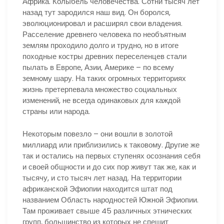
Африка. Колыбель человечества. Сотни тысяч лет
назад тут зародился наш вид. Он боролся,
эволюционировал и расширял свои владения.
Расселение древнего человека по необъятным
землям проходило долго и трудно, но в итоге
походные костры древних переселенцев стали
пылать в Европе, Азии, Америке – по всему
земному шару. На таких огромных территориях
жизнь претерпевала множество социальных
изменений, не всегда одинаковых для каждой
страны или народа.
Некоторым повезло – они вошли в золотой
миллиард или приблизились к таковому. Другие же
так и остались на первых ступенях осознания себя
и своей общности и до сих пор живут так же, как и
тысячу, и сто тысяч лет назад. На территории
африканской Эфиопии находится штат под
названием Область народностей Южной Эфиопии.
Там проживает свыше 45 различных этнических
групп, большинство из которых не спешит