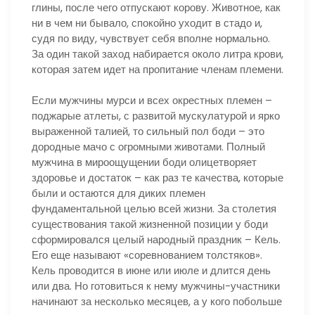
глины, после чего отпускают корову. Животное, как
ни в чем ни бывало, спокойно уходит в стадо и,
судя по виду, чувствует себя вполне нормально.
За один такой заход набирается около литра крови,
которая затем идет на пропитание членам племени.
Если мужчины мурси и всех окрестных племен –
поджарые атлеты, с развитой мускулатурой и ярко
выраженной талией, то сильный пол боди – это
дородные мачо с огромными животами. Полный
мужчина в мироощущении боди олицетворяет
здоровье и достаток – как раз те качества, которые
были и остаются для диких племен
фундаментальной целью всей жизни. За столетия
существования такой жизненной позиции у боди
сформировался целый народный праздник – Кель.
Его еще называют «соревнованием толстяков».
Кель проводится в июне или июле и длится день
или два. Но готовиться к нему мужчины-участники
начинают за несколько месяцев, а у кого побольше