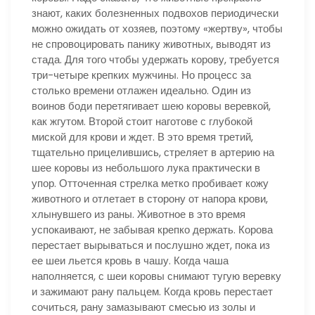
знают, каких болезненных подвохов периодически
можно ожидать от хозяев, поэтому «жертву», чтобы
не спровоцировать панику животных, выводят из
стада. Для того чтобы удержать корову, требуется
три-четыре крепких мужчины. Но процесс за
столько времени отлажен идеально. Один из
воинов боди перетягивает шею коровы веревкой,
как жгутом. Второй стоит наготове с глубокой
миской для крови и ждет. В это время третий,
тщательно прицелившись, стреляет в артерию на
шее коровы из небольшого лука практически в
упор. Отточенная стрелка метко пробивает кожу
животного и отлетает в сторону от напора крови,
хлынувшего из раны. Животное в это время
успокаивают, не забывая крепко держать. Корова
перестает вырываться и послушно ждет, пока из
ее шеи льется кровь в чашу. Когда чаша
наполняется, с шеи коровы снимают тугую веревку
и зажимают рану пальцем. Когда кровь перестает
сочиться, рану замазывают смесью из золы и