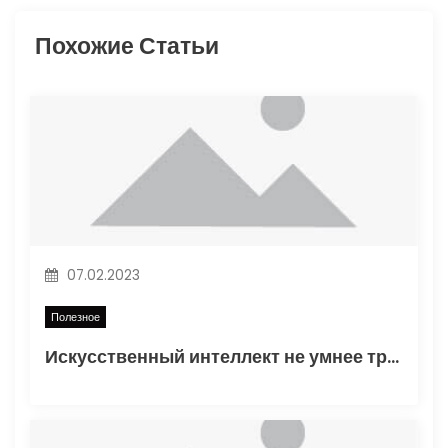
и
Похожие Статьи
я
п
о
з
а
п
07.02.2023
и
Полезное
Искусственный интеллект не умнее трехлетнего ребенка
с
я