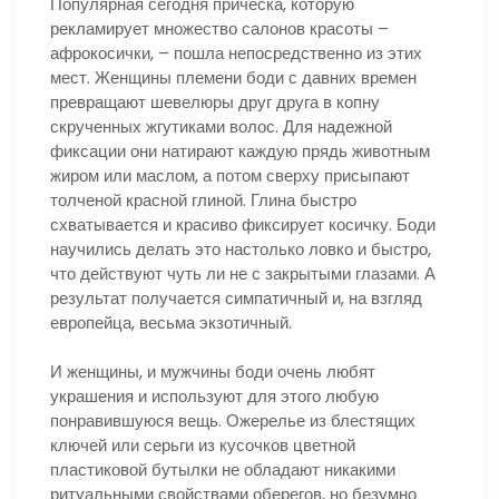
Популярная сегодня прическа, которую
рекламирует множество салонов красоты –
афрокосички, – пошла непосредственно из этих
мест. Женщины племени боди с давних времен
превращают шевелюры друг друга в копну
скрученных жгутиками волос. Для надежной
фиксации они натирают каждую прядь животным
жиром или маслом, а потом сверху присыпают
толченой красной глиной. Глина быстро
схватывается и красиво фиксирует косичку. Боди
научились делать это настолько ловко и быстро,
что действуют чуть ли не с закрытыми глазами. А
результат получается симпатичный и, на взгляд
европейца, весьма экзотичный.
И женщины, и мужчины боди очень любят
украшения и используют для этого любую
понравившуюся вещь. Ожерелье из блестящих
ключей или серьги из кусочков цветной
пластиковой бутылки не обладают никакими
ритуальными свойствами оберегов, но безумно