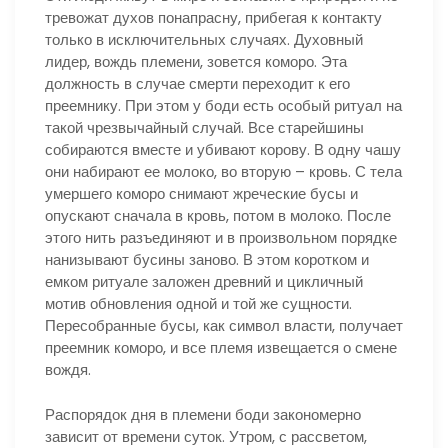
тревожат духов понапрасну, прибегая к контакту
только в исключительных случаях. Духовный
лидер, вождь племени, зовется коморо. Эта
должность в случае смерти переходит к его
преемнику. При этом у боди есть особый ритуал на
такой чрезвычайный случай. Все старейшины
собираются вместе и убивают корову. В одну чашу
они набирают ее молоко, во вторую – кровь. С тела
умершего коморо снимают жреческие бусы и
опускают сначала в кровь, потом в молоко. После
этого нить разъединяют и в произвольном порядке
нанизывают бусины заново. В этом коротком и
емком ритуале заложен древний и цикличный
мотив обновления одной и той же сущности.
Пересобранные бусы, как символ власти, получает
преемник коморо, и все племя извещается о смене
вождя.
Распорядок дня в племени боди закономерно
зависит от времени суток. Утром, с рассветом,