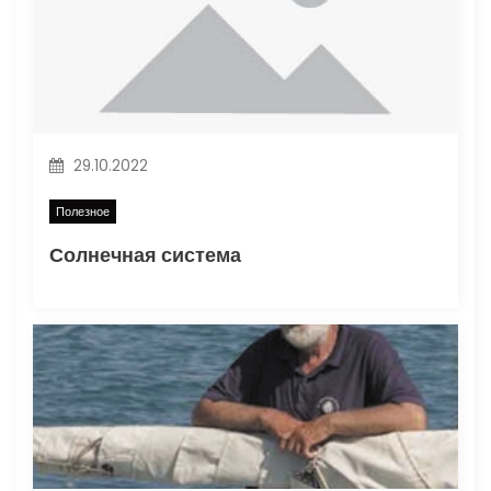
м
29.10.2022
Полезное
Солнечная система