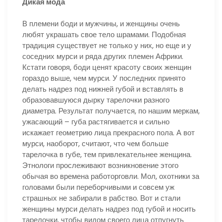
Дикая мода
В племени боди и мужчины, и женщины очень
любят украшать свое тело шрамами. Подобная
традиция существует не только у них, но еще и у
соседних мурси и ряда других племен Африки.
Кстати говоря, боди ценят красоту своих женщин
гораздо выше, чем мурси. У последних принято
делать надрез под нижней губой и вставлять в
образовавшуюся дырку тарелочки разного
диаметра. Результат получается, по нашим меркам,
ужасающий – губа растягивается и сильно
искажает геометрию лица прекрасного пола. А вот
мурси, наоборот, считают, что чем больше
тарелочка в губе, тем привлекательнее женщина.
Этнологи прослеживают возникновение этого
обычая во времена работорговли. Мол, охотники за
головами были переборчивыми и совсем уж
страшных не забирали в рабство. Вот и стали
женщины мурси делать надрез под губой и носить
тарелочки, чтобы видом своего лица отпугнуть