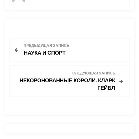
Н
ПРЕДЫДУЩАЯ ЗАПИСЬ
НАУКА И СПОРТ
а
в
СЛЕДУЮЩАЯ ЗАПИСЬ
НЕКОРОНОВАННЫЕ КОРОЛИ. КЛАРК
и
ГЕЙБЛ
г
а
ц