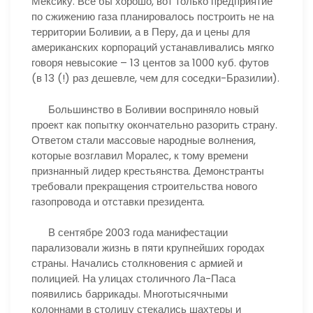
Мексику. Все бы хорошо, вот только предприятие
по сжижению газа планировалось построить не на
территории Боливии, а в Перу, да и цены для
американских корпораций устанавливались мягко
говоря невысокие – 13 центов за 1000 куб. футов
(в 13 (!) раз дешевле, чем для соседки-Бразилии).
Большинство в Боливии восприняло новый
проект как попытку окончательно разорить страну.
Ответом стали массовые народные волнения,
которые возглавил Моралес, к тому времени
признанный лидер крестьянства. Демонстранты
требовали прекращения строительства нового
газопровода и отставки президента.
В сентябре 2003 года манифестации
парализовали жизнь в пяти крупнейших городах
страны. Начались столкновения с армией и
полицией. На улицах столичного Ла-Паса
появились баррикады. Многотысячными
колоннами в столицу стекались шахтеры и