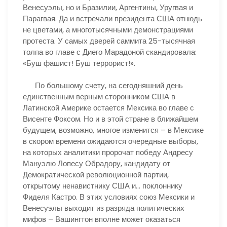
Венесуэлы, но и Бразилии, Аргентины, Уругвая и
Парагвая. Да и встречали президента США отнюдь
не цветами, а многотысячными демонстрациями
протеста. У самых дверей саммита 25-тысячная
толпа во главе с Диего Марадоной скандировала:
«Буш фашист! Буш террорист!».
По большому счету, на сегодняшний день
единственным верным сторонником США в
Латинской Америке остается Мексика во главе с
Висенте Фоксом. Но и в этой стране в ближайшем
будущем, возможно, многое изменится – в Мексике
в скором времени ожидаются очередные выборы,
на которых аналитики пророчат победу Андресу
Мануэлю Лопесу Обрадору, кандидату от
Демократической революционной партии,
открытому ненавистнику США и… поклоннику
Фиделя Кастро. В этих условиях союз Мексики и
Венесуэлы выходит из разряда политических
мифов – Вашингтон вполне может оказаться