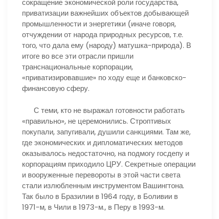
сокращение экономической роли государства,
приватизации важнейших объектов добывающей
промышленности и энергетики (иначе говоря,
отчуждении от народа природных ресурсов, т.е.
того, что дала ему (народу) матушка-природа). В
итоге во все эти отрасли пришли
транснациональные корпорации,
«приватизировавшие» по ходу еще и банковско-
финансовую сферу.
С теми, кто не выражал готовности работать
«правильно», не церемонились. Строптивых
покупали, запугивали, душили санкциями. Там же,
где экономических и дипломатических методов
оказывалось недостаточно, на подмогу госдепу и
корпорациям приходило ЦРУ. Секретные операции
и вооруженные перевороты в этой части света
стали излюбленным инструментом Вашингтона.
Так было в Бразилии в 1964 году, в Боливии в
1971-м, в Чили в 1973-м., в Перу в 1993-м.