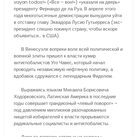
vayan todos!» («Все – вон!») «указали на дверь»
президенту Фернандо де ла Руа. В апреле этого
года многотысячные демонстрации вынудили уйти
в отставку главу Эквадора Лусио Гутьерреса (экс-
президент спешно покинул страну, чтобы вскоре
объявиться… в США).
В Венесуэле вопреки воле всей политической и
военной элиты пришел к власти кумир
антиглобалистов Уго Чавес, который начал
проводить независимую нефтяную политику, а
вдобавок сдружился с легендарным Фиделем.
Выражаясь языком Михаила Борисовича
Ходорковского, Латинская Америка в последние
годы совершает грандиозный «левый поворот» –
под давлением миллионов разочарованных
нищетой избирателей к власти прорываются
радикальные социалисты и антиглобалисты.
Даже те деятели, которые не склонны