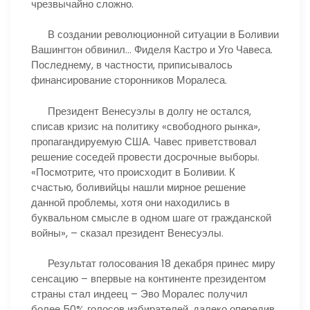
чрезвычайно сложно.
В создании революционной ситуации в Боливии
Вашингтон обвинил… Фиделя Кастро и Уго Чавеса.
Последнему, в частности, приписывалось
финансирование сторонников Моралеса.
Президент Венесуэлы в долгу не остался,
списав кризис на политику «свободного рынка»,
пропагандируемую США. Чавес приветствовал
решение соседей провести досрочные выборы.
«Посмотрите, что происходит в Боливии. К
счастью, боливийцы нашли мирное решение
данной проблемы, хотя они находились в
буквальном смысле в одном шаге от гражданской
войны», – сказал президент Венесуэлы.
Результат голосования 18 декабря принес миру
сенсацию – впервые на континенте президентом
страны стал индеец – Эво Моралес получил
более 50% голосов избирателей, далеко опередив