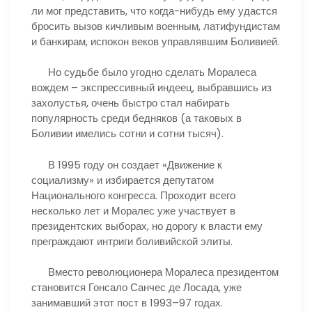
ли мог представить, что когда-нибудь ему удастся
бросить вызов кичливым военным, латифундистам
и банкирам, испокон веков управлявшим Боливией.
Но судьбе было угодно сделать Моралеса
вождем – экспрессивный индеец, выбравшись из
захолустья, очень быстро стал набирать
популярность среди бедняков (а таковых в
Боливии имелись сотни и сотни тысяч).
В 1995 году он создает «Движение к
социализму» и избирается депутатом
Национального конгресса. Проходит всего
несколько лет и Моралес уже участвует в
президентских выборах, но дорогу к власти ему
преграждают интриги боливийской элиты.
Вместо революционера Моралеса президентом
становится Гонсало Санчес де Лосада, уже
занимавший этот пост в 1993–97 годах.