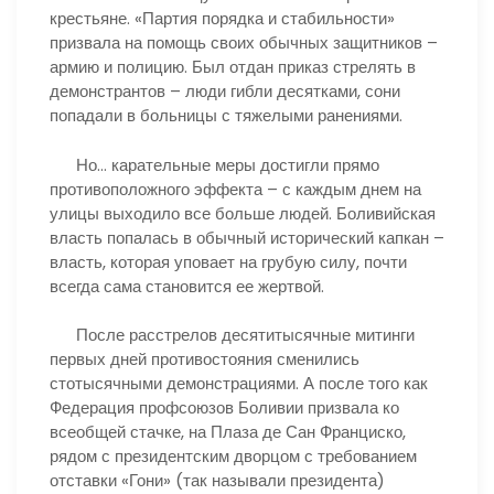
крестьяне. «Партия порядка и стабильности»
призвала на помощь своих обычных защитников –
армию и полицию. Был отдан приказ стрелять в
демонстрантов – люди гибли десятками, сони
попадали в больницы с тяжелыми ранениями.
Но… карательные меры достигли прямо
противоположного эффекта – с каждым днем на
улицы выходило все больше людей. Боливийская
власть попалась в обычный исторический капкан –
власть, которая уповает на грубую силу, почти
всегда сама становится ее жертвой.
После расстрелов десятитысячные митинги
первых дней противостояния сменились
стотысячными демонстрациями. А после того как
Федерация профсоюзов Боливии призвала ко
всеобщей стачке, на Плаза де Сан Франциско,
рядом с президентским дворцом с требованием
отставки «Гони» (так называли президента)