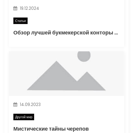
а
19.12.2024
п
Статьи
и
Обзор лучшей букмекерской конторы Винлайн в России
с
я
м
14.09.2023
Другой мир
Мистические тайны черепов