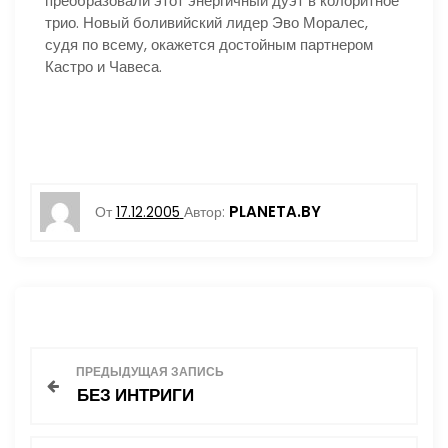
преобразовали этот энергичный дуэт в колоритное
трио. Новый боливийский лидер Эво Моралес,
судя по всему, окажется достойным партнером
Кастро и Чавеса.
PLANETA.BY
От
17.12.2005
Автор:
Н
ПРЕДЫДУЩАЯ ЗАПИСЬ
БЕЗ ИНТРИГИ
а