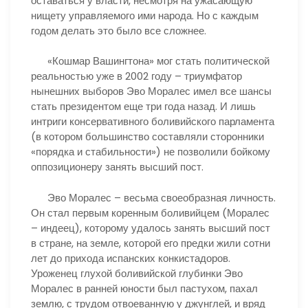
оставаться у власти, несмотря на ужасающую
нищету управляемого ими народа. Но с каждым
годом делать это было все сложнее.
«Кошмар Вашингтона» мог стать политической
реальностью уже в 2002 году – триумфатор
нынешних выборов Эво Моралес имел все шансы
стать президентом еще три года назад. И лишь
интриги консервативного боливийского парламента
(в котором большинство составляли сторонники
«порядка и стабильности») не позволили бойкому
оппозиционеру занять высший пост.
Эво Моралес – весьма своеобразная личность.
Он стал первым коренным боливийцем (Моралес
– индеец), которому удалось занять высший пост
в стране, на земле, которой его предки жили сотни
лет до прихода испанских конкистадоров.
Уроженец глухой боливийской глубинки Эво
Моралес в ранней юности был пастухом, пахал
землю, с трудом отвоеванную у джунглей, и вряд