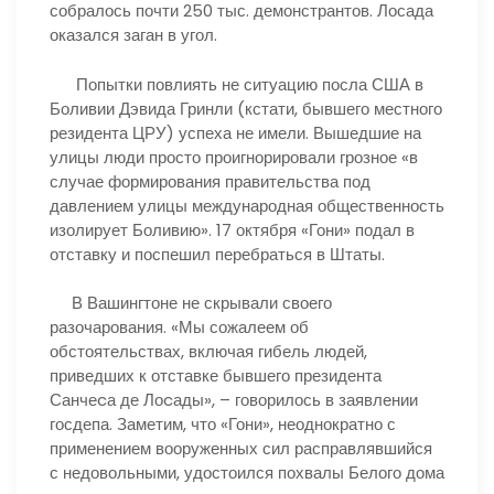
собралось почти 250 тыс. демонстрантов. Лосада
оказался заган в угол.
Попытки повлиять не ситуацию посла США в
Боливии Дэвида Гринли (кстати, бывшего местного
резидента ЦРУ) успеха не имели. Вышедшие на
улицы люди просто проигнорировали грозное «в
случае формирования правительства под
давлением улицы международная общественность
изолирует Боливию». 17 октября «Гони» подал в
отставку и поспешил перебраться в Штаты.
В Вашингтоне не скрывали своего
разочарования. «Мы сожалеем об
обстоятельствах, включая гибель людей,
приведших к отставке бывшего президента
Санчеcа де Лоcады», – говорилось в заявлении
госдепа. Заметим, что «Гони», неоднократно с
применением вооруженных сил расправлявшийся
с недовольными, удостоился похвалы Белого дома