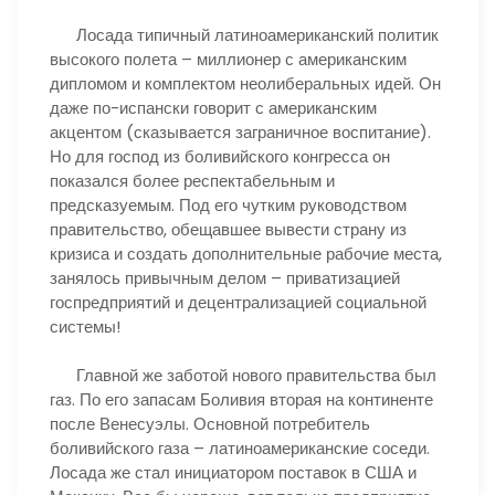
Лосада типичный латиноамериканский политик
высокого полета – миллионер с американским
дипломом и комплектом неолиберальных идей. Он
даже по-испански говорит с американским
акцентом (сказывается заграничное воспитание).
Но для господ из боливийского конгресса он
показался более респектабельным и
предсказуемым. Под его чутким руководством
правительство, обещавшее вывести страну из
кризиса и создать дополнительные рабочие места,
занялось привычным делом – приватизацией
госпредприятий и децентрализацией социальной
системы!
Главной же заботой нового правительства был
газ. По его запасам Боливия вторая на континенте
после Венесуэлы. Основной потребитель
боливийского газа – латиноамериканские соседи.
Лосада же стал инициатором поставок в США и