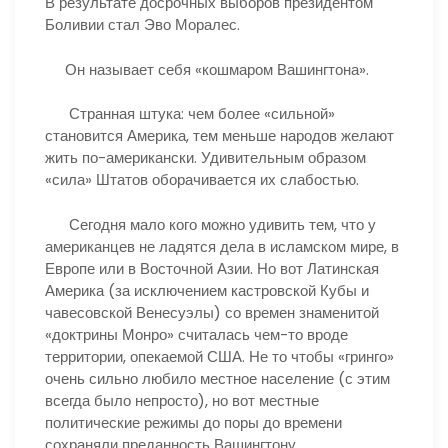
В результате досрочных выборов президентом
Боливии стал Эво Моралес.
Он называет себя «кошмаром Вашингтона».
Странная штука: чем более «сильной»
становится Америка, тем меньше народов желают
жить по-американски. Удивительным образом
«сила» Штатов оборачивается их слабостью.
Сегодня мало кого можно удивить тем, что у
американцев не ладятся дела в исламском мире, в
Европе или в Восточной Азии. Но вот Латинская
Америка (за исключением кастровской Кубы и
чавесовской Венесуэлы) со времен знаменитой
«доктрины Монро» считалась чем-то вроде
территории, опекаемой США. Не то чтобы «гринго»
очень сильно любило местное население (с этим
всегда было непросто), но вот местные
политические режимы до поры до времени
сохраняли преданность Вашингтону.