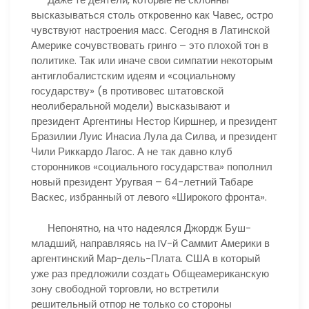
высказываться столь откровенно как Чавес, остро
чувствуют настроения масс. Сегодня в Латинской
Америке сочувствовать гринго – это плохой тон в
политике. Так или иначе свои симпатии некоторым
антиглобалистским идеям и «социальному
государству» (в противовес штатовской
неолиберальной модели) высказывают и
президент Аргентины Нестор Киршнер, и президент
Бразилии Луис Инасиа Лула да Силва, и президент
Чили Риккардо Лагос. А не так давно клуб
сторонников «социального государства» пополнил
новый президент Уругвая – 64-летний Табаре
Васкес, избранный от левого «Широкого фронта».
Непонятно, на что надеялся Джордж Буш-
младший, направляясь на IV-й Саммит Америки в
аргентинский Мар-дель-Плата. США в который
уже раз предложили создать Общеамериканскую
зону свободной торговли, но встретили
решительный отпор не только со стороны