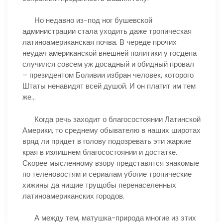
Но недавно из-под ног бушевской
администрации стала уходить даже тропическая
латиноамериканская почва. В череде прочих
неудач американской внешней политики у госдепа
случился совсем уж досадный и обидный провал
– президентом Боливии избран человек, которого
Штаты ненавидят всей душой. И он платит им тем
же…
Когда речь заходит о благосостоянии Латинской
Америки, то среднему обывателю в наших широтах
вряд ли придет в голову подозревать эти жаркие
края в излишнем благосостоянии и достатке.
Скорее мысленному взору представятся знакомые
по теленовостям и сериалам убогие тропические
хижины да нищие трущобы перенаселенных
латиноамериканских городов.
А между тем, матушка-природа многие из этих