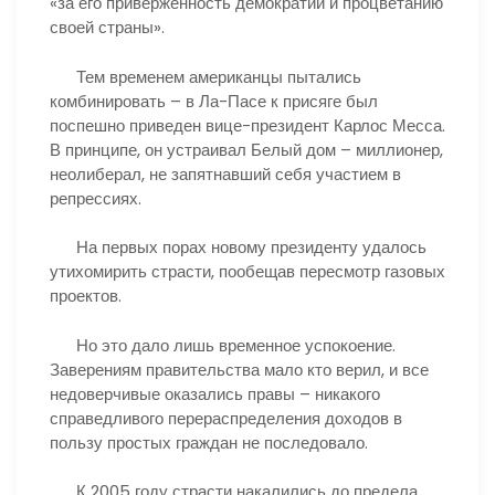
«за его приверженность демократии и процветанию
своей страны».
Тем временем американцы пытались
комбинировать – в Ла-Пасе к присяге был
поспешно приведен вице-президент Карлос Месса.
В принципе, он устраивал Белый дом – миллионер,
неолиберал, не запятнавший себя участием в
репрессиях.
На первых порах новому президенту удалось
утихомирить страсти, пообещав пересмотр газовых
проектов.
Но это дало лишь временное успокоение.
Заверениям правительства мало кто верил, и все
недоверчивые оказались правы – никакого
справедливого перераспределения доходов в
пользу простых граждан не последовало.
К 2005 году страсти накалились до предела.