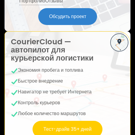
Портфолио
Отзывы
ю
Обсудить проект
CourierCloud —
автопилот для
курьерской логистики
Экономия пробега и топлива
Быстрое внедрение
Навигатор не требует Интернета
Контроль курьеров
Любое количество маршрутов
Тест-драйв 35+ дней