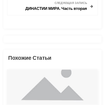
в
СЛЕДУЮЩАЯ ЗАПИСЬ
ДИНАСТИИ МИРА. Часть вторая
и
г
а
ц
и
Похожие Статьи
я
п
о
з