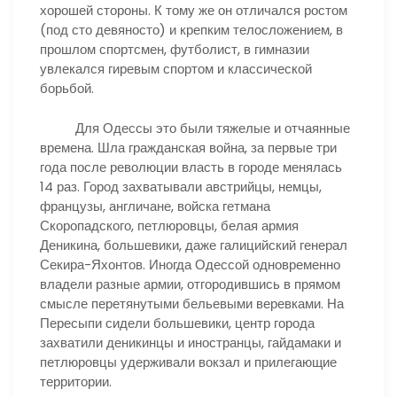
хорошей стороны. К тому же он отличался ростом
(под сто девяносто) и крепким телосложением, в
прошлом спортсмен, футболист, в гимназии
увлекался гиревым спортом и классической
борьбой.
Для Одессы это были тяжелые и отчаянные
времена. Шла гражданская война, за первые три
года после революции власть в городе менялась
14 раз. Город захватывали австрийцы, немцы,
французы, англичане, войска гетмана
Скоропадского, петлюровцы, белая армия
Деникина, большевики, даже галицийский генерал
Секира-Яхонтов. Иногда Одессой одновременно
владели разные армии, отгородившись в прямом
смысле перетянутыми бельевыми веревками. На
Пересыпи сидели большевики, центр города
захватили деникинцы и иностранцы, гайдамаки и
петлюровцы удерживали вокзал и прилегающие
территории.