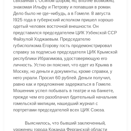
связанная с Осипом Шором, но, вполне возможно,
знакомая Ильфу и Петрову и попавшая в роман.
Дело было не где-нибудь, а в Гомеле. 8 августа
1925 года в губернский исполком пришел хорошо
одетый человек восточной внешности. Он
представился председателем ЦИК Узбекской ССР
Файзулой Ходжаевым. Председателю
губисполкома Егорову гость продемонстрировал
справку за подписью председателя ЦИК Крымской
республики Ибрагимова, удостоверяющую его
личность. Устно он пояснил, что едет из Крыма в
Москву, но деньги и документы, кроме справки, у
него украли. Просил 60 рублей. Деньги получил,
равно как и предложение задержаться в Гомеле.
Мошенник успел побывать в театре и на банкете,
прежде чем его разоблачил бдительный начальник
гомельской милиции, нашедший журнал с
портретами председателей всех ЦИК Союза.
Выяснилось, что бывший заключенный,
уроженец города Коканда Ферганской области