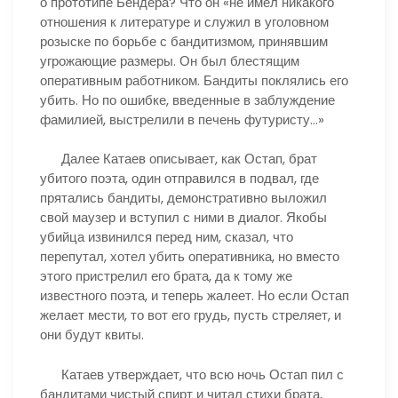
о прототипе Бендера? Что он «не имел никакого
отношения к литературе и служил в уголовном
розыске по борьбе с бандитизмом, принявшим
угрожающие размеры. Он был блестящим
оперативным работником. Бандиты поклялись его
убить. Но по ошибке, введенные в заблуждение
фамилией, выстрелили в печень футуристу…»
Далее Катаев описывает, как Остап, брат
убитого поэта, один отправился в подвал, где
прятались бандиты, демонстративно выложил
свой маузер и вступил с ними в диалог. Якобы
убийца извинился перед ним, сказал, что
перепутал, хотел убить оперативника, но вместо
этого пристрелил его брата, да к тому же
известного поэта, и теперь жалеет. Но если Остап
желает мести, то вот его грудь, пусть стреляет, и
они будут квиты.
Катаев утверждает, что всю ночь Остап пил с
бандитами чистый спирт и читал стихи брата,