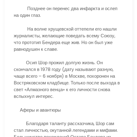
Позднее он перенес два инфаркта и ослеп
на один глаз.
На волне хрущевской оттепели его нашли
журналисты, желающие поведать всему Союзу,
что прототип Бендера еще жив. Но он был уже
равнодушен к славе.
Осип Шор прожил долгую жизнь. Он
скончался в 1978 году (дату называют разную,
чаще всего – 6 ноября) в Москве, похоронен на
Востряковском кладбище. Только после выхода в
свет «Алмазного венца» к его личности снова
вспыхнул интерес.
Аферы и авантюры
Благодаря таланту рассказчика, Шор сам
стал личностью, окутанной легендами и мифами.
Большинство похождений Остапа Бендера из