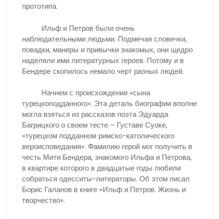
прототипа.
Ильф и Петров были очень
наблюдательными людьми. Подмечая словечки,
повадки, манеры и привычки знакомых, они щедро
наделяли ими литературных героев. Потому и в
Бендере скопилось немало черт разных людей.
Начнем с происхождения «сына
турецкоподданного». Эта деталь биографии вполне
могла взяться из рассказов поэта Эдуарда
Багрицкого о своем тесте – Густаве Суоке,
«турецком подданном римско-католического
вероисповедания». Фамилию герой мог получить в
честь Мити Бендера, знакомого Ильфа и Петрова,
в квартире которого в двадцатые годы любили
собраться одесситы-литераторы. Об этом писал
Борис Галанов в книге «Ильф и Петров. Жизнь и
творчество».