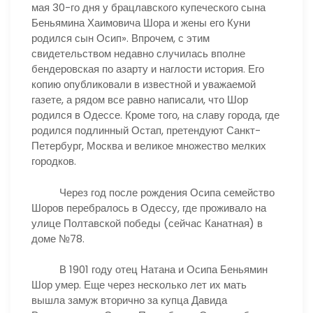
мая 30-го дня у брацлавского купеческого сына
Беньямина Хаимовича Шора и жены его Куни
родился сын Осип». Впрочем, с этим
свидетельством недавно случилась вполне
бендеровская по азарту и наглости история. Его
копию опубликовали в известной и уважаемой
газете, а рядом все равно написали, что Шор
родился в Одессе. Кроме того, на славу города, где
родился подлинный Остап, претендуют Санкт-
Петербург, Москва и великое множество мелких
городков.
Через год после рождения Осипа семейство
Шоров перебралось в Одессу, где проживало на
улице Полтавской победы (сейчас Канатная) в
доме №78.
В 1901 году отец Натана и Осипа Беньямин
Шор умер. Еще через несколько лет их мать
вышла замуж вторично за купца Давида