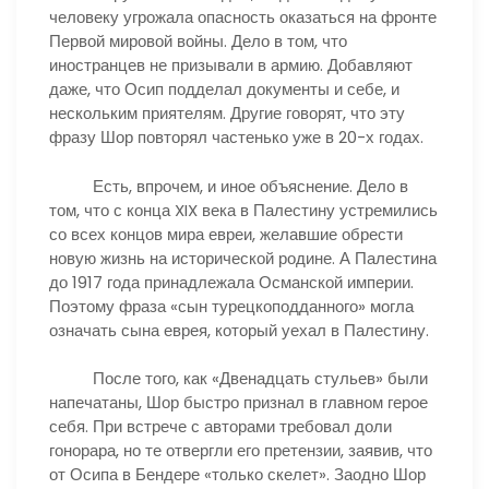
человеку угрожала опасность оказаться на фронте
Первой мировой войны. Дело в том, что
иностранцев не призывали в армию. Добавляют
даже, что Осип подделал документы и себе, и
нескольким приятелям. Другие говорят, что эту
фразу Шор повторял частенько уже в 20-х годах.
Есть, впрочем, и иное объяснение. Дело в
том, что с конца XIX века в Палестину устремились
со всех концов мира евреи, желавшие обрести
новую жизнь на исторической родине. А Палестина
до 1917 года принадлежала Османской империи.
Поэтому фраза «сын турецкоподданного» могла
означать сына еврея, который уехал в Палестину.
После того, как «Двенадцать стульев» были
напечатаны, Шор быстро признал в главном герое
себя. При встрече с авторами требовал доли
гонорара, но те отвергли его претензии, заявив, что
от Осипа в Бендере «только скелет». Заодно Шор