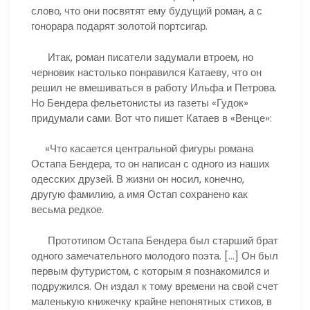
слово, что они посвятят ему будущий роман, а с
гонорара подарят золотой портсигар.
Итак, роман писатели задумали втроем, но
черновик настолько понравился Катаеву, что он
решил не вмешиваться в работу Ильфа и Петрова.
Но Бендера фельетонисты из газеты «Гудок»
придумали сами. Вот что пишет Катаев в «Венце»:
«Что касается центральной фигуры романа
Остапа Бендера, то он написан с одного из наших
одесских друзей. В жизни он носил, конечно,
другую фамилию, а имя Остап сохранено как
весьма редкое.
Прототипом Остапа Бендера был старший брат
одного замечательного молодого поэта. […] Он был
первым футуристом, с которым я познакомился и
подружился. Он издал к тому времени на свой счет
маленькую книжечку крайне непонятных стихов, в