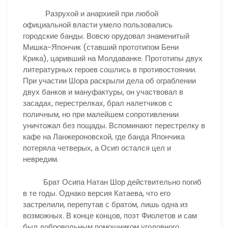
Разрухой и анархией при любой
официальной власти умело пользовались
городские банды. Вовсю орудовал знаменитый
Мишка-Япончик (ставший прототипом Бени
Крика), царивший на Молдаванке. Прототипы двух
литературных героев сошлись в противостоянии.
При участии Шора раскрыли дела об ограблении
двух банков и мануфактуры, он участвовал в
засадах, перестрелках, брал налетчиков с
поличным, но при малейшем сопротивлении
уничтожал без пощады. Вспоминают перестрелку в
кафе на Ланжероновской, где банда Япончика
потеряла четверых, а Осип остался цел и
невредим.
Брат Осипа Натан Шор действительно погиб
в те годы. Однако версия Катаева, что его
застрелили, перепутав с братом, лишь одна из
возможных. В конце концов, поэт Фиолетов и сам
был добровольным помощником уголовного