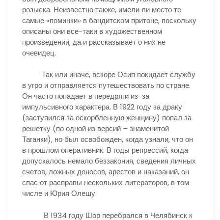
розыска. Неизвестно также, имели ли место те
самые «поминки» в бандитском притоне, поскольку
описаны они все-таки в художественном
произведении, да и рассказывает о них не
очевидец.
Так или иначе, вскоре Осип покидает службу
в угро и отправляется путешествовать по стране.
Он часто попадает в передряги из-за
импульсивного характера. В 1922 году за драку
(заступился за оскорбленную женщину) попал за
решетку (по одной из версий – знаменитой
Таганки), но был освобожден, когда узнали, что он
в прошлом оперативник. В годы репрессий, когда
допускалось немало беззакония, сведения личных
счетов, ложных доносов, арестов и наказаний, он
спас от расправы нескольких литераторов, в том
числе и Юрия Олешу.
В 1934 году Шор перебрался в Челябинск к