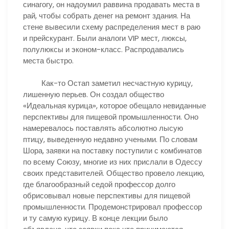
синагогу, он надоумил раввина продавать места в
рай, чтобы собрать денег на ремонт здания. На
стене вывесили схему распределения мест в раю
и прейскурант. Были аналоги VIP мест, люксы,
полулюксы и эконом-класс. Распродавались
места быстро.
Как-то Остап заметил несчастную курицу,
лишенную перьев. Он создал общество
«Идеальная курица», которое обещало невиданные
перспективы для пищевой промышленности. Оно
намеревалось поставлять абсолютно лысую
птицу, выведенную недавно учеными. По словам
Шора, заявки на поставку поступили с комбинатов
по всему Союзу, многие из них прислали в Одессу
своих представителей. Общество провело лекцию,
где благообразный седой профессор долго
обрисовывал новые перспективы для пищевой
промышленности. Продемонстрировал профессор
и ту самую курицу. В конце лекции было