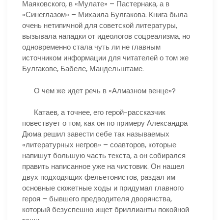
Маяковского, в «Мулате» – Пастернака, а в
«Синеглазом» – Михаила Булгакова. Книга была
очень нетипичной для советской литературы,
вызывала нападки от идеологов соцреализма, но
одновременно стала чуть ли не главным
источником информации для читателей о том же
Булгакове, Бабеле, Мандельштаме.
О чем же идет речь в «Алмазном венце»?
Катаев, а точнее, его герой-рассказчик
повествует о том, как он по примеру Александра
Дюма решил завести себе так называемых
«литературных негров» – соавторов, которые
напишут большую часть текста, а он собирался
править написанное уже на чистовик. Он нашел
двух подходящих фельетонистов, раздал им
основные сюжетные ходы и придумал главного
героя – бывшего предводителя дворянства,
который безуспешно ищет бриллианты покойной