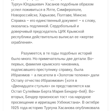
Тургун Юлдашевич Хасанов подобным образом
успел поживиться в Ялте, Симферополе,
Новороссийске, Харькове, Полтаве, Минске.
Справка – его единственный документ – к слову,
оказалась подлинной. Сердобольный и
доверчивый председатель ЦИК Крымской
республики действительно выписал ее «жертве
ограбления».
Разумеется, в те годы подобных историй
было много. Но примечательны две детали. Во-
первых, фамилия крымского чиновника,
подписавшего преступнику справку, была
Ибрагимов – а писатели в «Золотом теленке» дали
Остапу отчество Ибрагимович (хотя в
«Двенадцати стульях» он представляется как
Остап Сулейман Берта Мария Бендер-бей). Во-
вторых, Бендер произносил тост «за народное
просвещение и ирригацию Узбекистана». В октябре
1925 года историю Тургуна Хасанова опубликовала