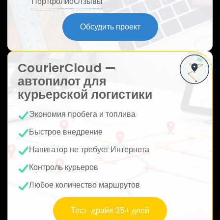
Портфолио
Отзывы
ю
Обсудить проект
CourierCloud —
автопилот для
курьерской логистики
Экономия пробега и топлива
Быстрое внедрение
Навигатор не требует Интернета
Контроль курьеров
Любое количество маршрутов
Тест-драйв 35+ дней