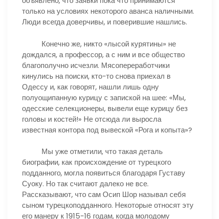
объявлено, что заявки пока что принимаются
только на условиях некоторого аванса наличными.
Люди всегда доверчивы, и поверившие нашлись.
Конечно же, никто «лысой курятины» не
дождался, а профессор, а с ним и все общество
благополучно исчезли. Мясопереработчики
кинулись на поиски, кто-то снова приехал в
Одессу и, как говорят, нашли лишь одну
полуощипанную курицу с запиской на шее: «Мы,
одесские селекционеры, вывели еще курицу без
головы и костей!» Не отсюда ли выросла
известная контора под вывеской «Рога и копыта»?
Мы уже отметили, что такая деталь
биографии, как происхождение от турецкого
подданного, могла появиться благодаря Густаву
Суоку. Но так считают далеко не все.
Рассказывают, что сам Осип Шор называл себя
сыном турецкоподданного. Некоторые относят эту
его манеру к 1915-16 годам, когда молодому