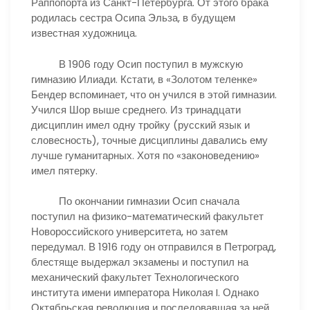
Раппопорта из Санкт-Петербурга. От этого брака
родилась сестра Осипа Эльза, в будущем
известная художница.
В 1906 году Осип поступил в мужскую
гимназию Илиади. Кстати, в «Золотом теленке»
Бендер вспоминает, что он учился в этой гимназии.
Учился Шор выше среднего. Из тринадцати
дисциплин имел одну тройку (русский язык и
словесность), точные дисциплины давались ему
лучше гуманитарных. Хотя по «законоведению»
имел пятерку.
По окончании гимназии Осип сначала
поступил на физико-математический факультет
Новороссийского университета, но затем
передумал. В 1916 году он отправился в Петроград,
блестяще выдержал экзамены и поступил на
механический факультет Технологического
института имени императора Николая I. Однако
Октябрьская революция и последовавшая за ней