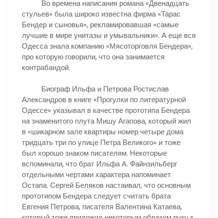
Во времена написания романа «Двенадцать
стульев» была широко известна фирма «Тарас
Бендер и сыновья», рекламировавшая «самые
лучшие в мире унитазы и умывальники». А еще вся
Одесса знала компанию «Мясоторговля Бендера»,
про которую говорили, что она занимается
контрабандой.
Биограф Ильфа и Петрова Ростислав
Александров в книге «Прогулки по литературной
Одессе» указывал в качестве прототипа Бендера
на знаменитого плута Мишу Агапова, который жил
в «шикарном зале квартиры номер четыре дома
тридцать три по улице Петра Великого» и тоже
был хорошо знаком писателям. Некоторые
вспоминали, что брат Ильфа А. Файнзильберг
отдельными чертами характера напоминает
Остапа. Сергей Беляков настаивал, что основным
прототипом Бендера следует считать брата
Евгения Петрова, писателя Валентина Катаева,
который тоже приложил некоторым образом руку к