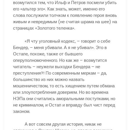
возмутился тем, что Ильф и Петров посмели убить
его «альтер эго». Как знать, может, именно его
слова послужили толчком к появлению героя вновь
живым и невредимым (не считая шрама на шее) на
страницах «Золотого теленка».
«Я чту уголовный кодекс, – говорит о себе
Бендер, – меня убивали. А я не убивал». Это в
Остапе, похоже, также от бывшего
оперуполномоченного. Но как же – возмутится
читатель – неужели выходки Бендера – не
преступления?! По современным меркам – да,
большинство из них можно назвать
мошенничеством, то есть хищением путем обмана
или злоупотребления доверием. Но во времена
НЭПа они считались аморальными поступками, но
не криминалом, и Остап и вправду был чист перед
законом.
А вот совсем другая история, никак не