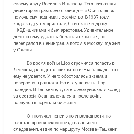
своему другу Василию Ильичеву. Того назначили
директором тракторного завода – и Осип спешил
помочь ему поднимать хозяйство. В 1937 году,
когда за другом приехали, Осип затеял драку с
НКВД-шниками и был арестован. Удивительное
дело, но ему удалось бежать и скрыться, он
перебрался в Ленинград, а потом в Москву, где жил
у Олеши.
Во время войны Шор стремился попасть в
Ленинград к родственникам, но из-за блокады это
ему не удается. У него обострилась экзема и
переросла в рак кожи. Но и эту напасть Шор
победил. В Ташкенте, куда его эвакуировали вслед
за сестрой, Осип излечился и после войны
вернулся к нормальной жизни.
Он получал пенсию по инвалидности, но
работал проводником поездов дальнего
следования, ездил по маршруту Москва-Ташкент.