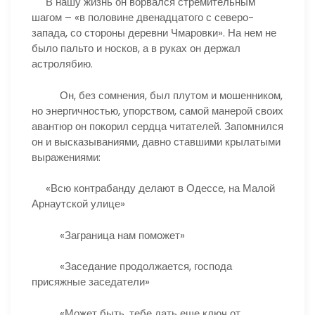
В нашу жизнь он ворвался стремительным
шагом – «в половине двенадцатого с северо-
запада, со стороны деревни Чмаровки». На нем не
было пальто и носков, а в руках он держал
астролябию.
Он, без сомнения, был плутом и мошенником,
но энергичностью, упорством, самой манерой своих
авантюр он покорил сердца читателей. Запомнился
он и высказываниями, давно ставшими крылатыми
выражениями:
«Всю контрабанду делают в Одессе, на Малой
Арнаутской улице»
«Заграница нам поможет»
«Заседание продолжается, господа
присяжные заседатели»
«Может быть, тебе дать еще ключ от