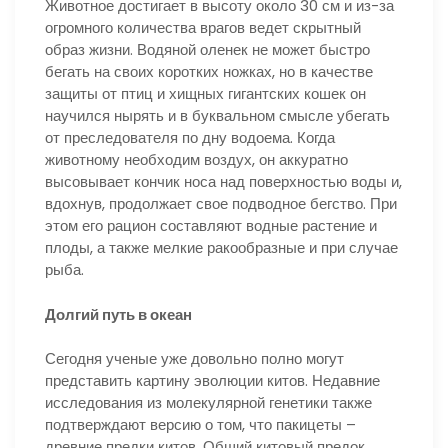
Животное достигает в высоту около 30 см и из-за
огромного количества врагов ведет скрытный
образ жизни. Водяной оленек не может быстро
бегать на своих коротких ножках, но в качестве
защиты от птиц и хищных гигантских кошек он
научился нырять и в буквальном смысле убегать
от преследователя по дну водоема. Когда
животному необходим воздух, он аккуратно
высовывает кончик носа над поверхностью воды и,
вдохнув, продолжает свое подводное бегство. При
этом его рацион составляют водные растение и
плоды, а также мелкие ракообразные и при случае
рыба.
Долгий путь в океан
Сегодня ученые уже довольно полно могут
представить картину эволюции китов. Недавние
исследования из молекулярной генетики также
подтверждают версию о том, что пакицеты –
древние предки китов. Общий китовый предок