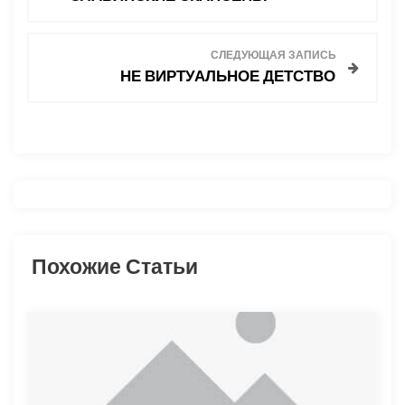
а
в
СЛЕДУЮЩАЯ ЗАПИСЬ
НЕ ВИРТУАЛЬНОЕ ДЕТСТВО
и
г
а
ц
и
Похожие Статьи
я
п
о