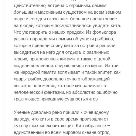
Действительно, встреча с огромным, самым
большим и массивным существом на всем земном
шаре и сегодня оказывает большое впечатление
на людей, которым посчастливилось увидеть кита.
Что уж говорить о наших предках. Из фольклора
разных народов мы помним об участи рыбаков,
которые приняли спину кита за остров и решили
высадиться на него для отдыха, о различных
героях, проглоченных китами, а также о целой
модели вселенной, опирающейся на китов. Из той
же народной памяти всплывает и такой эпитет, как
«царь-рыба», довольно точно отображающий
высокое положение, которое кит занимает в
человеческой фантазии, но абсолютно ошибочно
трактующее природную сущность китов.
Ученые довольно рано пришли к очевидному
выводу, что киты в свое время произошли от
сухопутных млекопитающих. Китообразные –
единственный во всем мировом океане отряд