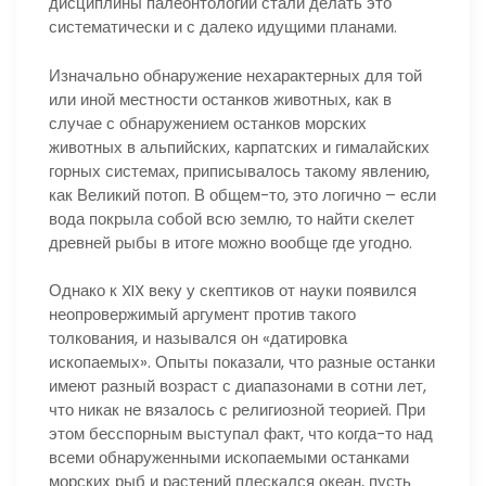
дисциплины палеонтологии стали делать это
систематически и с далеко идущими планами.
Изначально обнаружение нехарактерных для той
или иной местности останков животных, как в
случае с обнаружением останков морских
животных в альпийских, карпатских и гималайских
горных системах, приписывалось такому явлению,
как Великий потоп. В общем-то, это логично – если
вода покрыла собой всю землю, то найти скелет
древней рыбы в итоге можно вообще где угодно.
Однако к XIX веку у скептиков от науки появился
неопровержимый аргумент против такого
толкования, и назывался он «датировка
ископаемых». Опыты показали, что разные останки
имеют разный возраст с диапазонами в сотни лет,
что никак не вязалось с религиозной теорией. При
этом бесспорным выступал факт, что когда-то над
всеми обнаруженными ископаемыми останками
морских рыб и растений плескался океан, пусть