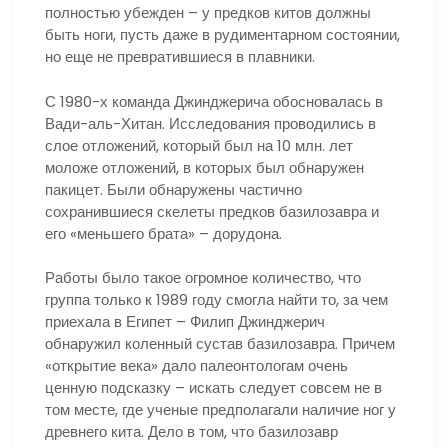
полностью убежден – у предков китов должны
быть ноги, пусть даже в рудиментарном состоянии,
но еще не превратившиеся в плавники.
С 1980-х команда Джинджерича обосновалась в
Вади-аль-Хитан. Исследования проводились в
слое отложений, который был на 10 млн. лет
моложе отложений, в которых был обнаружен
пакицет. Были обнаружены частично
сохранившиеся скелеты предков базилозавра и
его «меньшего брата» – дорудона.
Работы было такое огромное количество, что
группа только к 1989 году смогла найти то, за чем
приехала в Египет – Филип Джинджерич
обнаружил коленный сустав базилозавра. Причем
«открытие века» дало палеонтологам очень
ценную подсказку – искать следует совсем не в
том месте, где ученые предполагали наличие ног у
древнего кита. Дело в том, что базилозавр