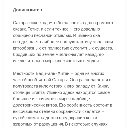
Долина китов
Сахара тоже когда-то была частью дна огромного
океана Тетис, а если точнее – его довольно
обширной песчаной отмелью. И именно она
сегодня дает наиболее полную картину эволюции
китообразных от полностью сухопутных существ,
бродивших по земле миллионы лет назад, до
исключительно морских животных сегодня.
Местность Вади-аль-Хитан – одна из многих
частей необъятной Сахары. Она располагается в
полутораста километрах к юго-западу от Каира,
столицы Египта. Именно здесь находится самое
большое и значимое в мире кладбище
доисторических китов. Его особенность состоит в
высочайшей степени сохранности скелетов –
сухой климат надежно предохранил кости
животных от разрушения. В некоторых случаях