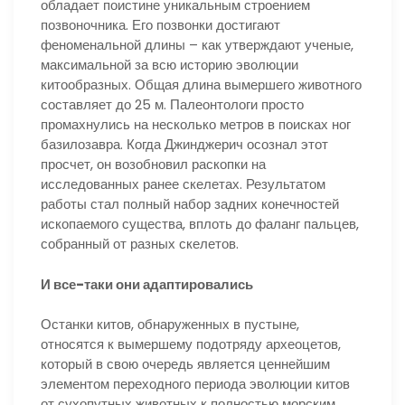
обладает поистине уникальным строением
позвоночника. Его позвонки достигают
феноменальной длины – как утверждают ученые,
максимальной за всю историю эволюции
китообразных. Общая длина вымершего животного
составляет до 25 м. Палеонтологи просто
промахнулись на несколько метров в поисках ног
базилозавра. Когда Джинджерич осознал этот
просчет, он возобновил раскопки на
исследованных ранее скелетах. Результатом
работы стал полный набор задних конечностей
ископаемого существа, вплоть до фаланг пальцев,
собранный от разных скелетов.
И все-таки они адаптировались
Останки китов, обнаруженных в пустыне,
относятся к вымершему подотряду археоцетов,
который в свою очередь является ценнейшим
элементом переходного периода эволюции китов
от сухопутных животных к полностью морским