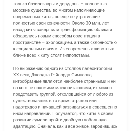
только базилозавры и дорудоны – полностью
морские существа, во многом напоминающие
современных китов, но еще не утратившие
полностью свои конечности. Около 30 млн. лет
назад киты завершили трансформацию облика и
обзавелись новым способом ориентации в
пространстве – эхолокацией, а также склонностью
к социальным связям. Из современных животных
ближе всех к киту стоят гиппопотамы.
По выражению одного из столпов палеонтологии
ХХ века, Джорджа Гэйлорда Симпсона,
китообразные являются наиболее странными и ни
на кого не похожими млекопитающими, их можно
представить группой, отколовшейся от любого из
существовавших в то время отрядов или
надотрядов и начавшей развиваться в совершенно
ином направлении. Получается, что киты в своем
развитии сумели пройти двойную глобальную
адаптацию. Сначала, как и все живое, зародившись