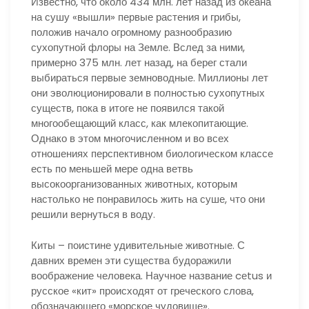
Известно, что около 434 млн. лет назад из океана
на сушу «вышли» первые растения и грибы,
положив начало огромному разнообразию
сухопутной флоры на Земле. Вслед за ними,
примерно 375 млн. лет назад, на берег стали
выбираться первые земноводные. Миллионы лет
они эволюционировали в полностью сухопутных
существ, пока в итоге не появился такой
многообещающий класс, как млекопитающие.
Однако в этом многочисленном и во всех
отношениях перспективном биологическом классе
есть по меньшей мере одна ветвь
высокоорганизованных животных, которым
настолько не понравилось жить на суше, что они
решили вернуться в воду.
Киты – поистине удивительные животные. С
давних времен эти существа будоражили
воображение человека. Научное название cеtus и
русское «кит» происходят от греческого слова,
обозначающего «морское чудовище».