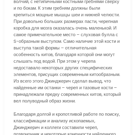
волчий, с нетипичными костными гребнями сверху
и по бокам. К этим гребням должны были
крепиться мощные мышцы шеи и нижней челюсти.
При довольно больших размерах пасти, черепная
коробка для мозга оказалась очень маленькой. И
самое примечательное место – слуховая булла с
S-образным выступом. Само наличие этой кости и
выступа такой формы – отличительная
особенность китов, благодаря которой они могут
слышать под водой. При этом у черепа
недоставало некоторых других специфических
элементов, присущих современным китообразным.
Из всего этого Джинджерич сделал вывод, что
найденные им останки – череп и тазовые кости –
принадлежали предку современных китов, который
вел полуводный образ жизни.
Благодаря долгой и кропотливой работе по поиску,
классификации и анализу ископаемых,
Джинджерич и коллеги составили череп,
позвоночник и некоторые конечности найденного