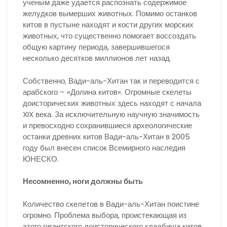
ученым даже удается распознать содержимое
желудков вымерших животных. Помимо останков
китов в пустыне находят и кости других морских
животных, что существенно помогает воссоздать
общую картину периода, завершившегося
несколько десятков миллионов лет назад.
Собственно, Вади-аль-Хитан так и переводится с
арабского – «Долина китов». Огромные скелеты
доисторических животных здесь находят с начала
XIX века. За исключительную научную значимость
и превосходно сохранившиеся археологические
останки древних китов Вади-аль-Хитан в 2005
году был внесен список Всемирного наследия
ЮНЕСКО.
Несомненно, ноги должны быть
Количество скелетов в Вади-аль-Хитан поистине
огромно. Проблема выбора, проистекающая из
этого гигантского доисторического кладбища китов,