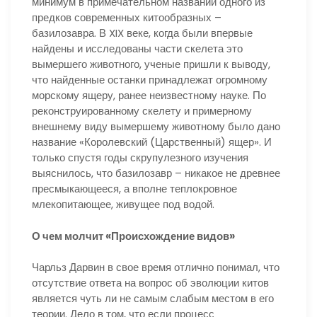
минимум в примечательном названии одного из
предков современных китообразных –
базилозавра. В XIX веке, когда были впервые
найдены и исследованы части скелета это
вымершего животного, ученые пришли к выводу,
что найденные останки принадлежат огромному
морскому ящеру, ранее неизвестному науке. По
реконструированному скелету и примерному
внешнему виду вымершему животному было дано
название «Королевский (Царственный) ящер». И
только спустя годы скрупулезного изучения
выяснилось, что базилозавр – никакое не древнее
пресмыкающееся, а вполне теплокровное
млекопитающее, живущее под водой.
О чем молчит «Происхождение видов»
Чарльз Дарвин в свое время отлично понимал, что
отсутствие ответа на вопрос об эволюции китов
является чуть ли не самым слабым местом в его
теории. Дело в том, что если процесс