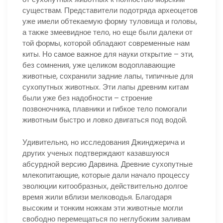
существам. Представители подотряда археоцетов
уже имели обтекаемую форму туловища и головы,
а также змеевидное тело, но еще были далеки от
той формы, которой обладают современные нам
киты. Но самое важное для науки открытие – эти,
без сомнения, уже целиком водоплавающие
животные, сохранили задние лапы, типичные для
сухопутных животных. Эти лапы древним китам
были уже без надобности – строение
позвоночника, плавники и гибкое тело помогали
животным быстро и ловко двигаться под водой.
Удивительно, но исследования Джинджерича и
других ученых подтверждают казавшуюся
абсурдной версию Дарвина. Древние сухопутные
млекопитающие, которые дали начало процессу
эволюции китообразных, действительно долгое
время жили вблизи мелководья. Благодаря
высоким и тонким ножкам эти животные могли
свободно перемещаться по неглубоким заливам