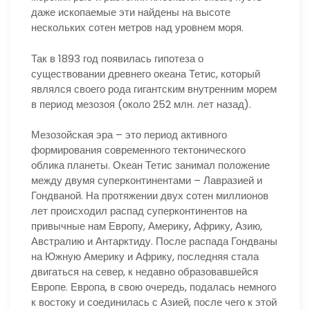
даже ископаемые эти найдены на высоте
нескольких сотен метров над уровнем моря.
Так в 1893 год появилась гипотеза о
существовании древнего океана Тетис, который
являлся своего рода гигантским внутренним морем
в период мезозоя (около 252 млн. лет назад).
Мезозойская эра – это период активного
формирования современного тектонического
облика планеты. Океан Тетис занимал положение
между двумя суперконтинентами – Лавразией и
Гондваной. На протяжении двух сотен миллионов
лет происходил распад суперконтинентов на
привычные нам Европу, Америку, Африку, Азию,
Австралию и Антарктиду. После распада Гондваны
на Южную Америку и Африку, последняя стала
двигаться на север, к недавно образовавшейся
Европе. Европа, в свою очередь, подалась немного
к востоку и соединилась с Азией, после чего к этой