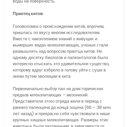
воды на поверхность.
Праотец китов
Головоломка о происхождении китов, впрочем,
пришлась по вкусу многим исследователям.
Вместе с накоплением знаний о живущих и
вымерших видах млекопитающих, ученые стали
размышлять над вопросом праотца китов. Не
одному десятку биологов и палеонтологов было
интересно отыскать это удивительное существо,
которому вдруг взбрело в голову уйти с суши в
океан путем эволюции в кита.
Первоначально выбор пал на доисторических
предков млекопитающих – мезонихий.
Представители этого отряда жили в период с
раннего палеоцена до конца эоцена (66 – 38 млн.
лет назад) и прекрасно себя чувствовали в нише
крупных хищных млекопитающих. Размеры этих
животных были различными, в зависимости от