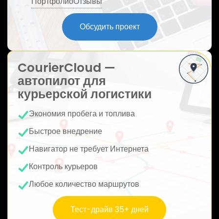
Портфолио
Отзывы
ю
Обсудить проект
CourierCloud —
автопилот для
курьерской логистики
Экономия пробега и топлива
Быстрое внедрение
Навигатор не требует Интернета
Контроль курьеров
Любое количество маршрутов
Тест-драйв 35+ дней