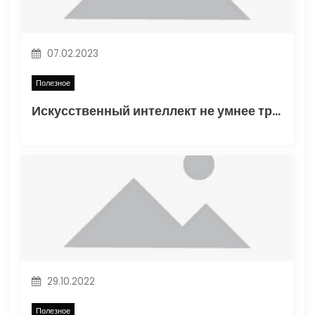
з
а
07.02.2023
п
Полезное
и
Искусственный интеллект не умнее трехлетнего ребенка
с
я
м
29.10.2022
Полезное