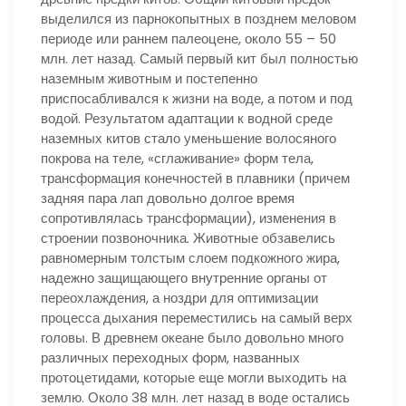
выделился из парнокопытных в позднем меловом
периоде или раннем палеоцене, около 55 – 50
млн. лет назад. Самый первый кит был полностью
наземным животным и постепенно
приспосабливался к жизни на воде, а потом и под
водой. Результатом адаптации к водной среде
наземных китов стало уменьшение волосяного
покрова на теле, «сглаживание» форм тела,
трансформация конечностей в плавники (причем
задняя пара лап довольно долгое время
сопротивлялась трансформации), изменения в
строении позвоночника. Животные обзавелись
равномерным толстым слоем подкожного жира,
надежно защищающего внутренние органы от
переохлаждения, а ноздри для оптимизации
процесса дыхания переместились на самый верх
головы. В древнем океане было довольно много
различных переходных форм, названных
протоцетидами, которые еще могли выходить на
землю. Около 38 млн. лет назад в воде остались