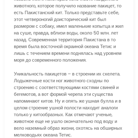
животного, которое получило название пакицет, то
есть Пакистанский кит. Только представьте себе,
этот четвероногий доисторический кит был
размером с собаку, имел маленькие копытца и жил
на суше, правда, вблизи воды, около 50 млн. лет
назад. Современная территория Пакистана в то
время была восточной окраиной океана Тетис и
лишь с течением времени поднялась над уровнем
моря до современного положения.
Уникальность пакицетов – в строении их скелета.
Лодыжечные кости ног животного сходны по
строению с соответствующими костями свиней и
бегемотов, а вот формой черепа эти существа
напоминают китов. Ну и опять же ушная булла и в
целом строение ушной полости находит аналоги
только у китообразных. Как отмечают ученые,
животное еще не ушло окончательно под воду и
вело наземный образ жизни, охотясь на обширных
мелководьях океана Тетис.