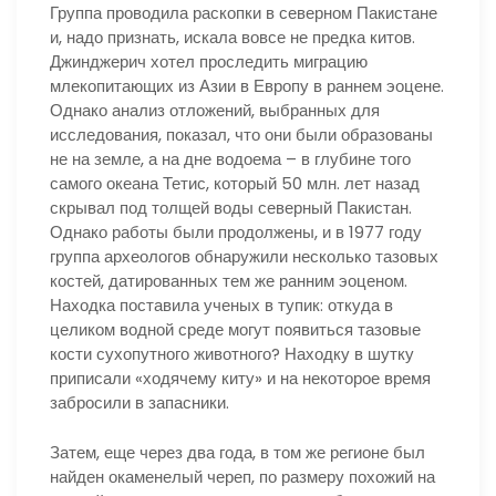
Группа проводила раскопки в северном Пакистане
и, надо признать, искала вовсе не предка китов.
Джинджерич хотел проследить миграцию
млекопитающих из Азии в Европу в раннем эоцене.
Однако анализ отложений, выбранных для
исследования, показал, что они были образованы
не на земле, а на дне водоема – в глубине того
самого океана Тетис, который 50 млн. лет назад
скрывал под толщей воды северный Пакистан.
Однако работы были продолжены, и в 1977 году
группа археологов обнаружили несколько тазовых
костей, датированных тем же ранним эоценом.
Находка поставила ученых в тупик: откуда в
целиком водной среде могут появиться тазовые
кости сухопутного животного? Находку в шутку
приписали «ходячему киту» и на некоторое время
забросили в запасники.
Затем, еще через два года, в том же регионе был
найден окаменелый череп, по размеру похожий на