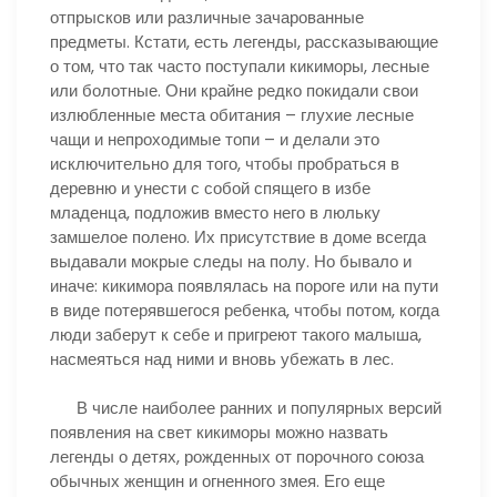
отпрысков или различные зачарованные
предметы. Кстати, есть легенды, рассказывающие
о том, что так часто поступали кикиморы, лесные
или болотные. Они крайне редко покидали свои
излюбленные места обитания – глухие лесные
чащи и непроходимые топи – и делали это
исключительно для того, чтобы пробраться в
деревню и унести с собой спящего в избе
младенца, подложив вместо него в люльку
замшелое полено. Их присутствие в доме всегда
выдавали мокрые следы на полу. Но бывало и
иначе: кикимора появлялась на пороге или на пути
в виде потерявшегося ребенка, чтобы потом, когда
люди заберут к себе и пригреют такого малыша,
насмеяться над ними и вновь убежать в лес.
В числе наиболее ранних и популярных версий
появления на свет кикиморы можно назвать
легенды о детях, рожденных от порочного союза
обычных женщин и огненного змея. Его еще