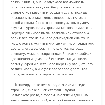
пряжи и шитья, она не упускала возможность
похозяйничать на кухне. Результатом этого
становились разбитые горшки и другая посуда,
перевернутые кастрюли, сковороды, стулья, а
порой и столы. Все это сопровождалось шумом,
стуком, шуршанием и криками, мешающими спать.
Нередко кикимора выла, плакала или стонала. А
если и все это не лишало домочадцев сна, то не
гнушалась запустить в них каким-либо предметом,
дергала их за волосы или садилась на грудь
спящему. Немало неприятностей такая «хозяйка»
доставляла и домашней скотине: выщипывала
перья у курей и выстригала шерсть у овец, от чего
те плешивели, а иногда и заболевали; загоняла
лошадей и лишала коров и коз молока.
Кикимору чаще всего представляли в виде
страшной, скрюченной старухи – худой,
невысокого роста, с горбом на спине и длинным
заостренным носом. Одета она была неряшливо, а