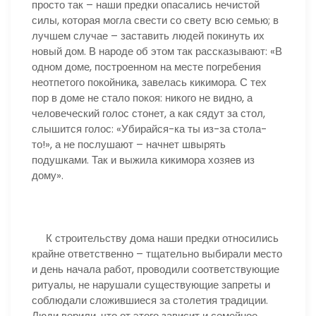
просто так – наши предки опасались нечистой
силы, которая могла свести со свету всю семью; в
лучшем случае – заставить людей покинуть их
новый дом. В народе об этом так рассказывают: «В
одном доме, построенном на месте погребения
неотпетого покойника, завелась кикимора. С тех
пор в доме не стало покоя: никого не видно, а
человеческий голос стонет, а как сядут за стол,
слышится голос: «Убирайся-ка ты из-за стола-
то!», а не послушают – начнет швырять
подушками. Так и выжила кикимора хозяев из
дому».
К строительству дома наши предки относились
крайне ответственно – тщательно выбирали место
и день начала работ, проводили соответствующие
ритуалы, не нарушали существующие запреты и
соблюдали сложившиеся за столетия традиции.
Люди верили, что от этого зависит и семейное