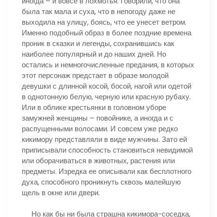
иногда – и вовсе в лохмотья. Говорили, что она
была так мала и суха, что в непогоду даже не
выходила на улицу, боясь, что ее унесет ветром.
Именно подобный образ в более поздние времена
проник в сказки и легенды, сохранившись как
наиболее популярный и до наших дней. Но
остались и немногочисленные предания, в которых
этот персонаж предстает в образе молодой
девушки с длинной косой, босой, нагой или одетой
в однотонную белую, черную или красную рубаху.
Или в облике крестьянки в головном уборе
замужней женщины – повойнике, а иногда и с
распущенными волосами. И совсем уже редко
кикимору представляли в виде мужчины. Зато ей
приписывали способность становиться невидимой
или оборачиваться в животных, растения или
предметы. Изредка ее описывали как бесплотного
духа, способного проникнуть сквозь малейшую
щель в окне или двери.
Но как бы ни была страшна кикимора-соседка,