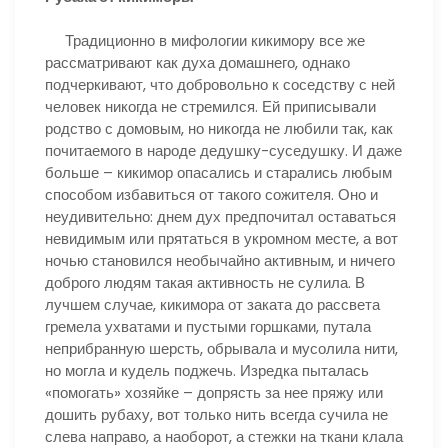
Традиционно в мифологии кикимору все же
рассматривают как духа домашнего, однако
подчеркивают, что добровольно к соседству с ней
человек никогда не стремился. Ей приписывали
родство с домовым, но никогда не любили так, как
почитаемого в народе дедушку-суседушку. И даже
больше – кикимор опасались и старались любым
способом избавиться от такого сожителя. Оно и
неудивительно: днем дух предпочитал оставаться
невидимым или прятаться в укромном месте, а вот
ночью становился необычайно активным, и ничего
доброго людям такая активность не сулила. В
лучшем случае, кикимора от заката до рассвета
гремела ухватами и пустыми горшками, путала
неприбранную шерсть, обрывала и мусолила нити,
но могла и кудель поджечь. Изредка пыталась
«помогать» хозяйке – допрясть за нее пряжу или
дошить рубаху, вот только нить всегда сучила не
слева направо, а наоборот, а стежки на ткани клала