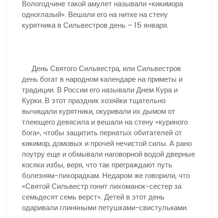
Вологодчине такой амулет называли «кикимора
одноглазый». Вешали его на нитке на стену
курятника в Сильвестров день – 15 января.
День Святого Сильвестра, или Сильвестров
день богат в народном календаре на приметы и
традиции. В России его называли Днем Кура и
Курки. В этот праздник хозяйки тщательно
вычищали курятники, окуривали их дымом от
тлеющего девясила и вешали на стену «куриного
бога», чтобы защитить пернатых обитателей от
кикимор, домовых и прочей нечистой силы. А рано
поутру еще и обмывали наговорной водой дверные
косяки избы, веря, что так преграждают путь
болезням-лихорадкам. Недаром же говорили, что
«Святой Сильвестр гонит лихоманок-сестер за
семьдесят семь верст». Детей в этот день
одаривали глиняными петушками-свистульками.