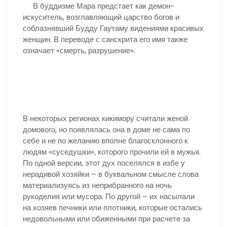
В буддизме Мара предстает как демон-
искуситель, возглавляющий царство богов и
соблазнявший Будду Гаутаму видениями красивых
женщин. В переводе с санскрита его имя также
означает «смерть, разрушение».
В некоторых регионах кикимору считали женой
домового, но появлялась она в доме не сама по
себе и не по желанию вполне благосклонного к
людям «суседушки», которого прочили ей в мужья.
По одной версии, этот дух поселялся в избе у
нерадивой хозяйки – в буквальном смысле слова
материализуясь из неприбранного на ночь
рукоделия или мусора. По другой – их насылали
на хозяев печники или плотники, которые остались
недовольными или обиженными при расчете за