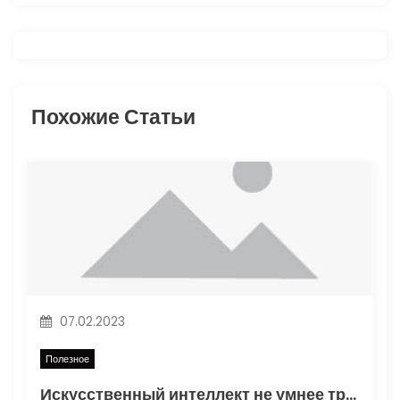
а
ц
и
Похожие Статьи
я
п
о
з
а
07.02.2023
п
Полезное
и
Искусственный интеллект не умнее трехлетнего ребенка