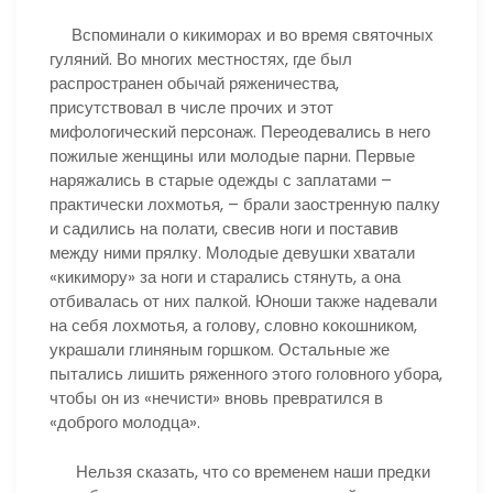
Вспоминали о кикиморах и во время святочных
гуляний. Во многих местностях, где был
распространен обычай ряженичества,
присутствовал в числе прочих и этот
мифологический персонаж. Переодевались в него
пожилые женщины или молодые парни. Первые
наряжались в старые одежды с заплатами –
практически лохмотья, – брали заостренную палку
и садились на полати, свесив ноги и поставив
между ними прялку. Молодые девушки хватали
«кикимору» за ноги и старались стянуть, а она
отбивалась от них палкой. Юноши также надевали
на себя лохмотья, а голову, словно кокошником,
украшали глиняным горшком. Остальные же
пытались лишить ряженного этого головного убора,
чтобы он из «нечисти» вновь превратился в
«доброго молодца».
Нельзя сказать, что со временем наши предки