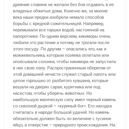
древние славяне не желали без боя отдавать в ее
владенье обжитые дома. Конечно же, за многие
века наши предки изобрели немало способов
борьбы с вредной сожительницей. Например,
перемывали все горшки водой, настоянной на
папоротнике. По одним версиям, кикиморы очень
любили это растение и потому не трогали после
этого посуду. По другим – опасались его, как и
можжевельника, которым хозяева оплетали или
опоясывали солонки, чтобы кикимора не запустила
в них свою лапу. Распространенным оберегом от
этой домашней нечисти служил старый лапоть или
целое горлышко от разбитого кувшина, которые
вешали на дверях сарая, курятника или под
насестом, чтобы уберечь животных. Но
наибольшую магическую силу имел черный камень
со сквозной дыркой – «куриный бог». Его находка
считалась в народе большой удачей. Но камень
обязательно должен быть по величине с гусиное
яйцо, а отверстие – природного происхождения. На