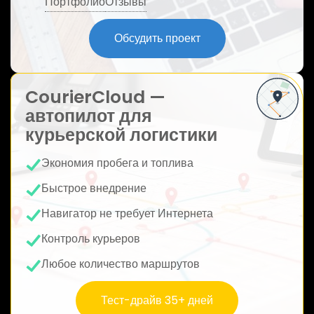
Портфолио
Отзывы
ю
Обсудить проект
CourierCloud —
автопилот для
курьерской логистики
Экономия пробега и топлива
Быстрое внедрение
Навигатор не требует Интернета
Контроль курьеров
Любое количество маршрутов
Тест-драйв 35+ дней