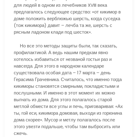
для людей в одном из лечебников XVIII века
предлагалось следующее средство: «от кикимор в
доме положить верблюжью шерсть, когда суседка
(тож кикимора) давит – лечба та же, шерсть с
рясным ладоном клади под шесток».
Но все это методы защиты были, так сказать,
профилактикой. А ведь нашим предкам явно
хотелось избавиться от незваной гостьи раз и
навсегда. Для этого в народном календаре
существовала особая дата – 17 марта – день
Герасима Грачевника. Считалось, что именно тогда
кикиморы становятся смирными, покладистыми и
послушными. И именно в этот момент их можно
выгнать из дома. Для этого полагалось старой
метлой обмести все углы и печь, приговаривая: «Ах
ты, гой еси, кикимора домовая, выходи из горюнина
дома скорее». Мусор и метлу полагалось после
этого увезти подальше, чтобы там выбросить или
сжечь.