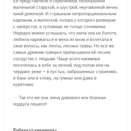
Ее представляли и скрюченной, безобразной
маленькой старухой, и шустрой, неугомонной вечно
юной девочкой. И страшным непропорциональным
карликом, и малюткой, голова у которого размером
с наперсток, а туловище не толще соломинки.
Нередко можно услышать, что жила она на болоте,
любила наряжаться в меха из мхов и вплетала в
свои волосы, как ленты, лесные травы. Но все же
самые древние поверья приписывали ей тесное
соседство с людьми. Чаще всего кикимора
поселялась в избе за печкой, под полом или на
чердаке; реже – в пустых, заброшенных строениях,
в бане или в хлеву, на гумнах или даже в
курятнике.
Так кто же она: жена домового или близкая
подруга лешего?
Рубаха от кикиморы