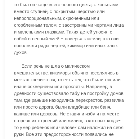
то был он чаще всего черного цвета, с копытами
вместо ступней, с покрытым шерстью или
непропорциональным, скрюченным или
сгорбленным телом, с заостренными чертами лица
и маленькими глазками. Таких детей уносил с
собой огненный змей – поверья гласили, что они
пополняли ряды чертей, кикимор или иных злых
духов.
Если речь не шла о магическом
вмешательстве, кикиморы обычно поселялись в
местах «нечистых», то есть тех, что были так или
иначе осквернены или прокляты. Например, в
древности существовало табу на постройку домов
там, где раньше находились перекресток, развилка
или просто дорога, были кладбище или баня,
капище или церковь. Не ставили избу и на месте
сгоревших строений или жилищ, в которых когда-
то умер ребенок или человек сам наложил на себя
руки. Все эти предосторожности появились не