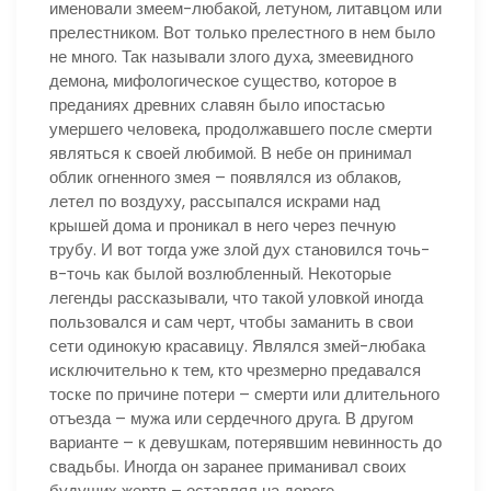
именовали змеем-любакой, летуном, литавцом или
прелестником. Вот только прелестного в нем было
не много. Так называли злого духа, змеевидного
демона, мифологическое существо, которое в
преданиях древних славян было ипостасью
умершего человека, продолжавшего после смерти
являться к своей любимой. В небе он принимал
облик огненного змея – появлялся из облаков,
летел по воздуху, рассыпался искрами над
крышей дома и проникал в него через печную
трубу. И вот тогда уже злой дух становился точь-
в-точь как былой возлюбленный. Некоторые
легенды рассказывали, что такой уловкой иногда
пользовался и сам черт, чтобы заманить в свои
сети одинокую красавицу. Являлся змей-любака
исключительно к тем, кто чрезмерно предавался
тоске по причине потери – смерти или длительного
отъезда – мужа или сердечного друга. В другом
варианте – к девушкам, потерявшим невинность до
свадьбы. Иногда он заранее приманивал своих
будущих жертв – оставлял на дороге