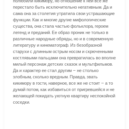
полюбили кикимору, но отношение к ней все же
перестало быть исключительно негативным. Да и
сама она за столетия утратила свои устрашающие
функции. Как и многие другие мифологические
существа, она стала частью фольклора, героем
легенд и преданий. Ее образ проник не только в
различные народные обряды, но и в современную
литературу и кинематограф. Из безобразной
старухи с длинным острым носом и скрюченными
костлявыми пальцами она превратилась во вполне
милый персонаж детских сказок и мультфильмов.
Да и характер ее стал другим – не столько
злобным, сколько вредным. Правда, звать
кикимору в гости, наверное, все же не стоит – а то
думай потом, как избавиться от пригревшейся и не
желающей покидать уютную квартиру неспокойной
соседки.