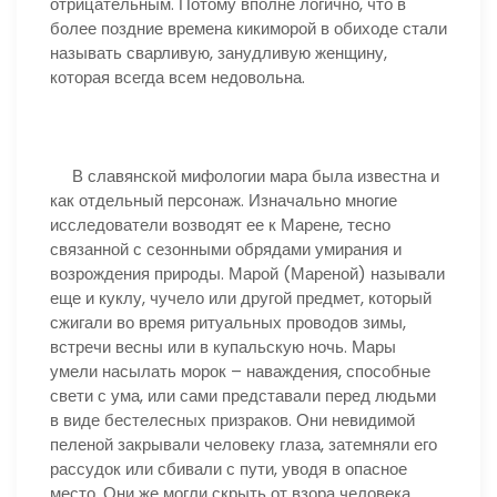
отрицательным. Потому вполне логично, что в
более поздние времена кикиморой в обиходе стали
называть сварливую, занудливую женщину,
которая всегда всем недовольна.
В славянской мифологии мара была известна и
как отдельный персонаж. Изначально многие
исследователи возводят ее к Марене, тесно
связанной с сезонными обрядами умирания и
возрождения природы. Марой (Мареной) называли
еще и куклу, чучело или другой предмет, который
сжигали во время ритуальных проводов зимы,
встречи весны или в купальскую ночь. Мары
умели насылать морок – наваждения, способные
свети с ума, или сами представали перед людьми
в виде бестелесных призраков. Они невидимой
пеленой закрывали человеку глаза, затемняли его
рассудок или сбивали с пути, уводя в опасное
место. Они же могли скрыть от взора человека