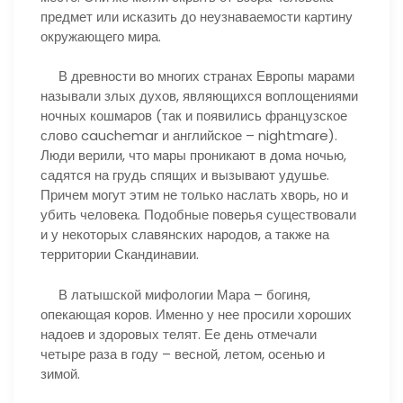
предмет или исказить до неузнаваемости картину
окружающего мира.
В древности во многих странах Европы марами
называли злых духов, являющихся воплощениями
ночных кошмаров (так и появились французское
слово cauchemar и английское – nightmare).
Люди верили, что мары проникают в дома ночью,
садятся на грудь спящих и вызывают удушье.
Причем могут этим не только наслать хворь, но и
убить человека. Подобные поверья существовали
и у некоторых славянских народов, а также на
территории Скандинавии.
В латышской мифологии Мара – богиня,
опекающая коров. Именно у нее просили хороших
надоев и здоровых телят. Ее день отмечали
четыре раза в году – весной, летом, осенью и
зимой.