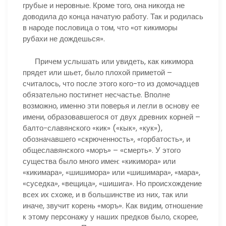
грубые и неровные. Кроме того, она никогда не
доводила до конца начатую работу. Так и родилась
в народе пословица о том, что «от кикиморы
рубахи не дождешься».
Причем услышать или увидеть, как кикимора
прядет или шьет, было плохой приметой –
считалось, что после этого кого-то из домочадцев
обязательно постигнет несчастье. Вполне
возможно, именно эти поверья и легли в основу ее
имени, образовавшегося от двух древних корней –
балто-славянского «кик» («кык», «кук»),
обозначавшего «скрюченность», «горбатость», и
общеславянского «моръ» – «смерть». У этого
существа было много имен: «кикимора» или
«кикимара», «шишимора» или «шишимара», «мара»,
«суседка», «вещица», «шишига». Но происхождение
всех их схоже, и в большинстве из них, так или
иначе, звучит корень «моръ». Как видим, отношение
к этому персонажу у наших предков было, скорее,