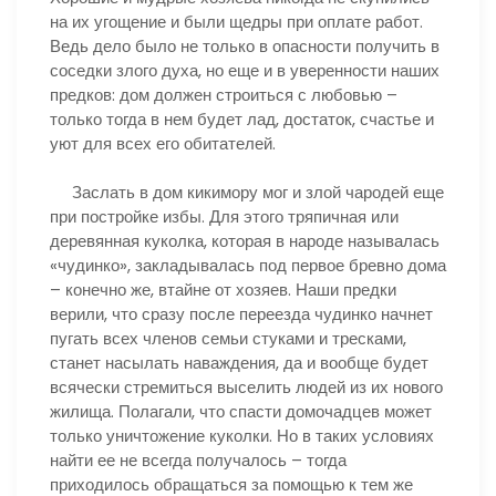
на их угощение и были щедры при оплате работ.
Ведь дело было не только в опасности получить в
соседки злого духа, но еще и в уверенности наших
предков: дом должен строиться с любовью –
только тогда в нем будет лад, достаток, счастье и
уют для всех его обитателей.
Заслать в дом кикимору мог и злой чародей еще
при постройке избы. Для этого тряпичная или
деревянная куколка, которая в народе называлась
«чудинко», закладывалась под первое бревно дома
– конечно же, втайне от хозяев. Наши предки
верили, что сразу после переезда чудинко начнет
пугать всех членов семьи стуками и тресками,
станет насылать наваждения, да и вообще будет
всячески стремиться выселить людей из их нового
жилища. Полагали, что спасти домочадцев может
только уничтожение куколки. Но в таких условиях
найти ее не всегда получалось – тогда
приходилось обращаться за помощью к тем же