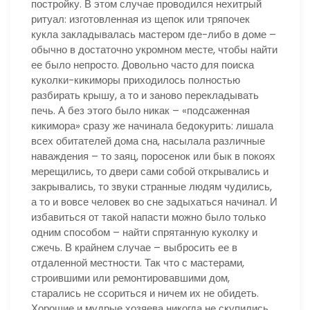
постройку. В этом случае проводился нехитрый
ритуал: изготовленная из щепок или тряпочек
кукла закладывалась мастером где-либо в доме –
обычно в достаточно укромном месте, чтобы найти
ее было непросто. Довольно часто для поиска
куколки-кикиморы приходилось полностью
разбирать крышу, а то и заново перекладывать
печь. А без этого было никак – «подсаженная
кикимора» сразу же начинала бедокурить: лишала
всех обитателей дома сна, насылала различные
наваждения – то заяц, поросенок или бык в покоях
мерещились, то двери сами собой открывались и
закрывались, то звуки странные людям чудились,
а то и вовсе человек во сне задыхаться начинал. И
избавиться от такой напасти можно было только
одним способом – найти спрятанную куколку и
сжечь. В крайнем случае – выбросить ее в
отдаленной местности. Так что с мастерами,
строившими или ремонтировавшими дом,
старались не ссориться и ничем их не обидеть.
Хорошие и мудрые хозяева никогда не скупились