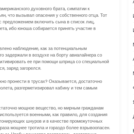
риканского духовного брата, симпатии к
ян, что вызывал опасения у собственного отца. Тот
с предложением включить сына в список лиц,
ета, ибо юноша собирается принять участие в
ено наблюдение, как за потенциальным
его задержали в воздухе на борту авиалайнера со
активировать ее при помощи шприца со специальной
ся, заряд загорелся.
 пронести в трусах? Оказывается, достаточно
молета, разгерметизировал кабину и тем самым
аточно мощное вещество, но мирным гражданам
 используется военными, как правило, для создания
тонирующих шнуров и в качестве промежуточных
5 раза мощнее тротила и гораздо более взрывоопасен.