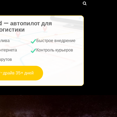
d — автопилот для
огистики
плива
Быстрое внедрение
нтернета
Контроль курьеров
шрутов
т-драйв 35+ дней