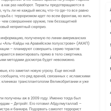
, а как раз наоборот. Теракты предотвращаются в
, чуть ли не каждый месяц что-то где-то все равно
орьба с терроризмом идет по всем фронтам, но жить
 – чем совершеннее оружие, тем беззащитней
 новый неприятный сюрприз.
нформацию, полученную по линии американских
ы «Аль-Кайды на Аравийском полуострове» (АКАП)
изации – планируют совершить серию терактов
ираются вмонтировать прямо в тело смертника.
ными методами досмотра будет невозможно.
е, кто заметил новую угрозу. Еще весной
сообщила, что ряд врачей, связанных с исламскими
 клиниках трансплантологии Великобритании и уже
получены аж в 2009 году. Именно тогда был
ердам – Детройт. Его готовил Абдулмуталлаб –
истра и банкира. Подорвать самолет террорист