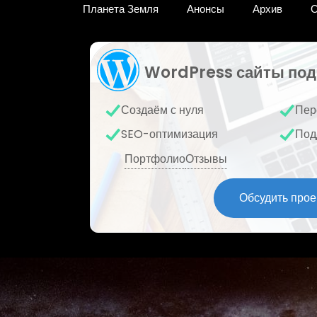
Планета Земля
Анонсы
Архив
О
WordPress сайты под
Создаём с нуля
Пер
SEO-оптимизация
Под
Портфолио
Отзывы
Обсудить прое