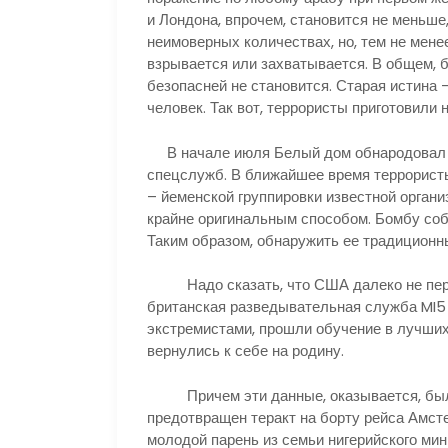
и Лондона, впрочем, становится не меньше
неимоверных количествах, но, тем не менее
взрывается или захватывается. В общем, б
безопасней не становится. Старая истина
человек. Так вот, террористы приготовили
В начале июля Белый дом обнародовал и
спецслужб. В ближайшее время террорист
– йеменской группировки известной орган
крайне оригинальным способом. Бомбу соб
Таким образом, обнаружить ее традицион
Надо сказать, что США далеко не первы
британская разведывательная служба MI5 
экстремистами, прошли обучение в лучших
вернулись к себе на родину.
Причем эти данные, оказывается, были 
предотвращен теракт на борту рейса Амст
молодой парень из семьи нигерийского мин