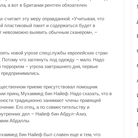
а, а вот в Британии рентген обязателен.
итает эту меру оправданной. «Учитывая, что
й пластиковый пакет и содержаться будет в
т невозможно выявить обычным сканером», –
ть новой угрозе спецслужбы европейских стран
. Потому что заглянуть под одежду – мало. Надо
 терроризм – угроза завтрашнего дня, первые
е предпринимались.
ественном приеме присутствовал помощник
ии принц Мухаммед бин Найеф. Надо сказать, что в
жности традиционно занимают члены правящей
ение. Его отец, а по совместительству и
нутренних дел – Найеф бин Абдул-Азиз,
авии Абдаллы.
мед бин Найеф был славен еще и тем, что