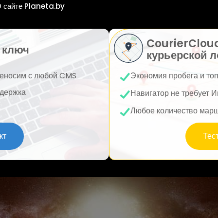
 сайте Planeta.by
CourierClou
 ключ
курьерской л
еносим с любой CMS
Экономия пробега и то
держка
Навигатор не требует И
Любое количество мар
кт
Тес