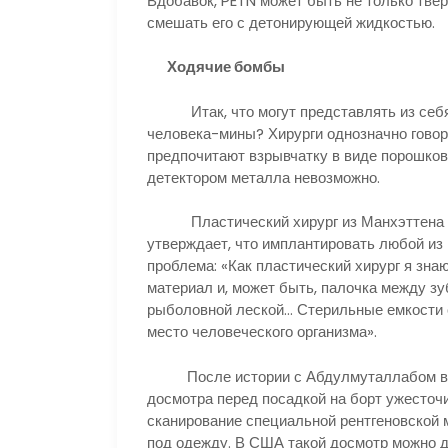
Вдобавок, PETN может быть не только тве
смешать его с детонирующей жидкостью.
Ходячие бомбы
Итак, что могут представлять из себя 
человека-мины? Хирурги однозначно говоря
предпочитают взрывчатку в виде порошков
детектором металла невозможно.
Пластический хирург из Манхэттена Эл
утверждает, что имплантировать любой из
проблема: «Как пластический хирург я зна
материал и, может быть, палочка между зу
рыболовной леской… Стерильные емкости 
место человеческого организма».
После истории с Абдулмуталлабом в а
досмотра перед посадкой на борт ужесточ
сканирование специальной рентгеновской 
под одежду. В США такой досмотр можно 