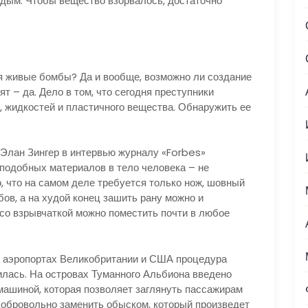
рдым. Чтобы вещество взорвалось, достаточно
живые бомбы? Да и вообще, возможно ли создание
т – да. Дело в том, что сегодня преступники
, жидкостей и пластичного вещества. Обнаружить ее
ан Зингер в интервью журналу «Forbes»
 подобных материалов в тело человека – не
ю, что на самом деле требуется только нож, шовный
бов, а на худой конец зашить рану можно и
со взрывчаткой можно поместить почти в любое
эропортах Великобритании и США процедура
илась. На островах Туманного Альбиона введено
машиной, которая позволяет заглянуть пассажирам
добровольно заменить обыском, который произведет