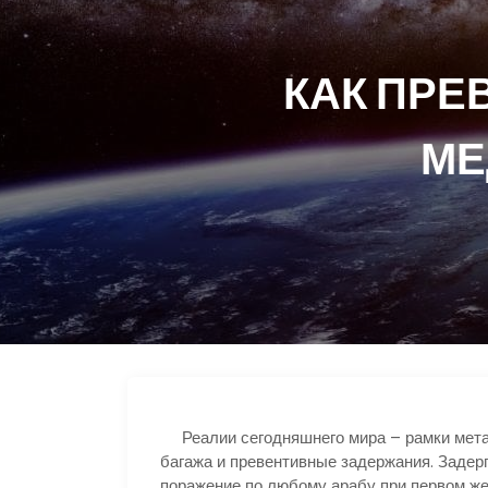
КАК ПРЕ
МЕ
Реалии сегодняшнего мира – рамки метал
багажа и превентивные задержания. Задер
поражение по любому арабу при первом же