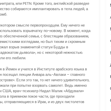
итрата, или PETN. Кроме того, английской разведке
щество собираются имплантировать в тела людей, а
омб.
тором смысле первопроходцем. Ему ничего не
спользовать взрывчатку по-новому. В момент, когда
 из обеспеченной семьи, с блестящим образованием,
ремистскими взглядами, но был тихим и скромным
ержал взрыв знаменитой статуи Будды в
«адвокатом дьявола», но с некоторой нежностью.
ли его любили.
Йемен и учился в Институте арабского языка в
он посещал лекции Анвара аль-Авлаки – главного
трове». Если это так, то нет ничего удивительного,
ржали при попытке взорвать самолет. Ведь именно
ии США, врач-психиатр Нидал Малик «Абдували»
ола в приемном покое части, где проходили
, отправляющиеся в Ирак, и из двух пистолетов