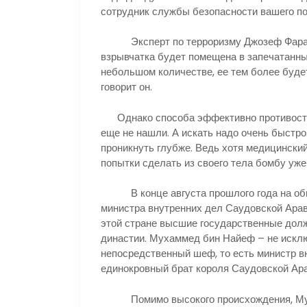
сотрудник службы безопасности вашего пол
Эксперт по терроризму Джозеф Фарах сч
взрывчатка будет помещена в запечатанны
небольшом количестве, ее тем более буде
говорит он.
Однако способа эффективно противостоя
еще не нашли. А искать надо очень быстро
проникнуть глубже. Ведь хотя медицинский
попытки сделать из своего тела бомбу уж
В конце августа прошлого года на общ
министра внутренних дел Саудовской Арав
этой стране высшие государственные дол
династии. Мухаммед бин Найеф – не исключ
непосредственный шеф, то есть министр в
единокровный брат короля Саудовской Ар
Помимо высокого происхождения, Мухам