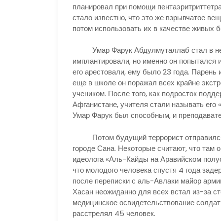
планировал при помощи пентаэритриттетран
стало известно, что это же взрывчатое ве
потом использовать их в качестве живых б
Умар Фарук Абдулмуталлаб стал в неко
имплантировали, но именно он попытался и
его арестовали, ему было 23 года. Парень
еще в школе он поражал всех крайне экст
учеником. После того, как подросток подд
Афганистане, учителя стали называть его 
Умар Фарук был способным, и преподавате
Потом будущий террорист отправился в 
городе Сана. Некоторые считают, что там 
идеолога «Аль-Кайды на Аравийском полуос
что молодого человека спустя 4 года заде
после переписки с аль-Авлаки майор арм
Хасан неожиданно для всех встал из-за ст
медицинское освидетельствование солдаты
расстрелял 45 человек.