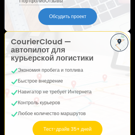
Портфолио
Отзывы
ю
Обсудить проект
CourierCloud —
автопилот для
курьерской логистики
Экономия пробега и топлива
Быстрое внедрение
Навигатор не требует Интернета
Контроль курьеров
Любое количество маршрутов
Тест-драйв 35+ дней