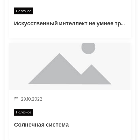
п
Полезное
и
Искусственный интеллект не умнее трехлетнего ребенка
с
я
м
29.10.2022
Полезное
Солнечная система