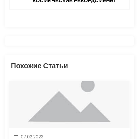
КОСМИЧЕСКИЕ РЕКОРДСМЕНЫ
и
г
а
ц
и
Похожие Статьи
я
п
о
з
а
07.02.2023