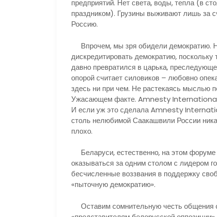
предприятий. Нет света, воды, тепла (в ст
праздником). Грузины выживают лишь за с
Россию.
Впрочем, мы зря обидели демократию. На 
дискредитировать демократию, поскольку 
давно превратился в царька, преследующ
опорой считает силовиков – любовно опек
здесь ни при чем. Не растекаясь мыслью п
Ужасающем факте. Amnesty International
И если уж это сделала Amnesty Internatio
столь нелюбимой Саакашвили России никак
плохо.
Беларуси, естественно, на этом форуме н
оказываться за одним столом с лидером г
бесчисленные воззвания в поддержку своб
«пыточную демократию».
Оставим сомнительную честь общения с
«представителям белорусской оппозиции». 