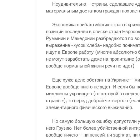
Неудивительно – страны, сделавшие «де
материальным достатком граждан похваста
Экономика прибалтийских стран в кризис
позиций последней в списке стран Евросою
Румынии и Македонии разбредаются по все
выражение «кусок хлеба» надобно понима
ищут в Европе работу (многие абсолютно б
не могут заработать даже на пропитание (
вообще нормальной жизни речи не идет).
Еще хуже дело обстоит на Украине – милл
Европе вообще никто не ждет. И если бы 
миллионы украинцев (от которой в очеред
страны»), то перед доброй четвертью (есл
элементарного физического выживания.
Но самую большую ошибку допустили уча
него Грузию. Нет более убийственной анти
вообще ничего – ни пенсий, ни зарплат, н