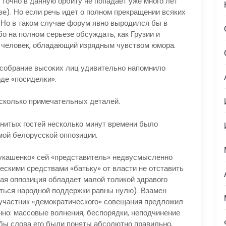
 точно в данную орбиту не попадает уже много лет
е). Но если речь идет о полном прекращении всяких
е. Но в таком случае форум явно выродился бы в
о на полном серьезе обсуждать, как Грузии и
о человек, обладающий изрядным чувством юмора.
собрание высоких лиц удивительно напомнило
де «посиделки».
колько примечательных деталей.
тых гостей несколько минут времени было
мой белорусской оппозиции.
кашенко» сей «представитель» недвусмысленно
ескими средствами «батьку» от власти не отставить
кая оппозиция обладает малой толикой здравого
ться народной поддержки равны нулю). Взамен
 участник «демократического» совещания предложил
нно: массовые волнения, беспорядки, неподчинение
обы слова его были поняты абсолютно правильно,