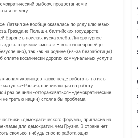
мократический выбор», процветанием и
ться не могут.
е. Латвия же вообще оказалась по ряду ключевых
за. Граждане Польши, балтийских государств,
й Европе в поисках куска хлеба. Литературное
ть здесь в прямом смысле – восточноевропейцы
езуспешно), так как на родине (из-за безработицы)
об оплате космически дорогих коммунальных услуг и
ионам украинцев также негде работать, но их в
не матушка-Россия, принимающая на работу
ной раз решили «отгораживаться» «демократические
и не третью нации) стояла бы проблема
стники «демократического форума», пригласив на
рекламы для демократии, чем Грузия. В стране нет
и хоть сколько-нибудь сносно работающих