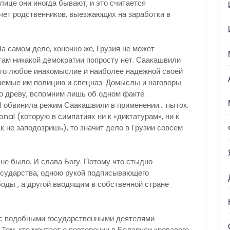
олице они иногда бывают, и это считается
чет родственников, выезжающих на заработки в
самом деле, конечно же, Грузия не может
там никакой демократии попросту нет. Саакашвили
его любое инакомыслие и наиболее надежной своей
аемые им полицию и спецназ. Домыслы и наговоры
о древу, вспомним лишь об одном факте.
 обвинила режим Саакашвили в применении… пыток.
nal (которую в симпатиях ни к «диктатурам», ни к
 не заподозришь), то значит дело в Грузии совсем
е было. И слава Богу. Потому что стыдно
осударства, одною рукой подписывающего
оды , а другой вводящим в собственной стране
 подобными государственными деятелями
Тем, кто мечтает о повторении в Беларуси кровавого