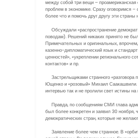
между собой три вещи – проамериканская 
проблем в экономике. Сразу оговоримся –
более что и помочь друг другу эти страны н
Обсуждали «распространение демократии»
поводам). Решений никаких принято не был
Примечательных и оригинальных, впрочем, 
казенно-дипломатический язык и стандарт
ценностей», «укреплении регионального со
контактов» и пр.
Застрельщиками странного «разговора п
Ющенко и «розовый» Михаил Саакашвили. Те
интервью так и не пролили свет истины на
Правда, по сообщениям СМИ глава админ
был более конкретен и заявил 30 ноября, 
демократических стран, которые не желают
Заявление более чем странное. В «орбит