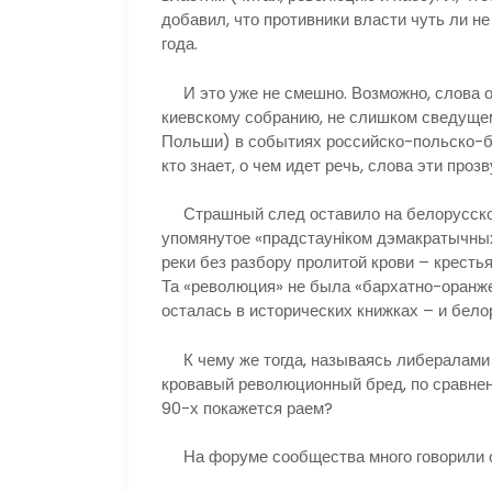
добавил, что противники власти чуть ли н
года.
И это уже не смешно. Возможно, слова о 
киевскому собранию, не слишком сведущем
Польши) в событиях российско-польско-бе
кто знает, о чем идет речь, слова эти проз
Страшный след оставило на белорусской 
упомянутое «прадстаунiком дэмакратычных
реки без разбору пролитой крови – крестья
Та «революция» не была «бархатно-оранже
осталась в исторических книжках – и бело
К чему же тогда, называясь либералами и
кровавый революционный бред, по сравнен
90-х покажется раем?
На форуме сообщества много говорили о 