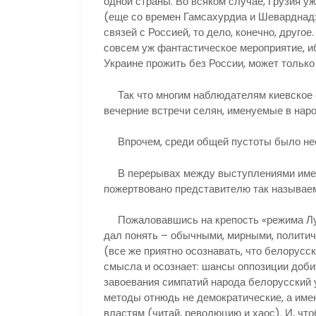
одной страны. Во всяком случае, Грузия уж
(еще со времен Гамсахурдиа и Шеварднадз
связей с Россией, то дело, конечно, друго
совсем уж фантастическое мероприятие, иб
Украине прожить без России, может тольк
Так что многим наблюдателям киевское 
вечерние встречи селян, именуемые в наро
Впрочем, среди общей пустоты было нес
В перерывах между выступлениями имени
пожертвовано представителю так называе
Пожаловавшись на крепость «режима Лу
дал понять – обычными, мирными, политич
(все же приятно осознавать, что белорусс
смысла и осознает: шансы оппозиции доби
завоевания симпатий народа белорусский
методы отнюдь не демократические, а име
властям (читай, революцию и хаос). И, чт