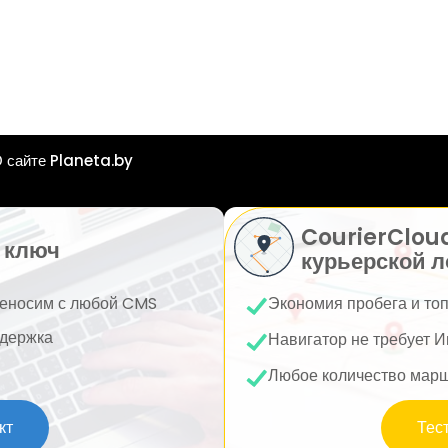
 сайте Planeta.by
CourierClou
 ключ
курьерской л
еносим с любой CMS
Экономия пробега и то
держка
Навигатор не требует И
Любое количество мар
кт
Тес