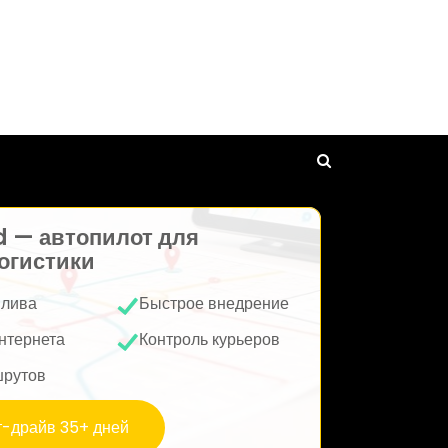
d — автопилот для
огистики
плива
Быстрое внедрение
нтернета
Контроль курьеров
шрутов
т-драйв 35+ дней