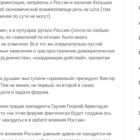
ориентация, неприязнь к России и наличие больших
 об экономической взаимопомощи речь не шла (тем
ичем по сути не могут).
, а в кулуарах ругали Россию (почти по любым
о, но «заявлений по итогам» было много.
не отмечено. Все тот же отвратительно пустой
ные заявления о «распространении демократических
трудничества», «координации действий», «развитии
о душам» выступили «оранжевый» президент Виктор
м не менее, ни первый, ни второй в своих
 цели и задачи форума.
истрации президента Грузии Георгий Арвеладзе
что «на этом форуме фактически будет создана ось
 находиться в орбите влияния России».
е влияния России» давным-давно не находится ни