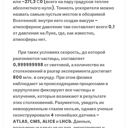
или –271,3 С0 (всего на пару градусов теплее
абсолютного нуля). Тоннель ускорителя можно
назвать самым пустым местом в обозримой
Вселенной: внутри него создан вакуум –
атмосферное давление там составляет всего 0,1
от давления на Луне, где, как известно,
атмосферы нет.
При таких условиях скорость, до которой
разгоняются частицы, составляет
0,999999998 от световой, а количество их
столкновений в разгар эксперимента достигает
800 млн. в секунду. При этом физики
наблюдают за происходящими процессами и
скрупулезно фиксируют все частицы и
излучения, которые возникают в результате
этих столкновений. Разумеется, увидеть их
невооруженным глазом нельзя, однако ученые
сконструировали 4 точнейших датчика –
ATLAS, CMS, ALICE и LHCb. Данные,
полученные каждым из них, регистрирует и