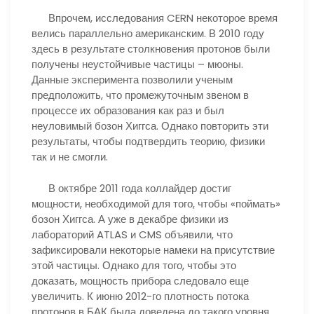
Впрочем, исследования CERN некоторое время
велись параллельно американским. В 2010 году
здесь в результате столкновения протонов были
получены неустойчивые частицы – мюоны.
Данные эксперимента позволили ученым
предположить, что промежуточным звеном в
процессе их образования как раз и был
неуловимый бозон Хиггса. Однако повторить эти
результаты, чтобы подтвердить теорию, физики
так и не смогли.
В октябре 2011 года коллайдер достиг
мощности, необходимой для того, чтобы «поймать»
бозон Хиггса. А уже в декабре физики из
лабораторий ATLAS и CMS объявили, что
зафиксировали некоторые намеки на присутствие
этой частицы. Однако для того, чтобы это
доказать, мощность прибора следовало еще
увеличить. К июню 2012-го плотность потока
протонов в БАК была доведена до такого уровня,