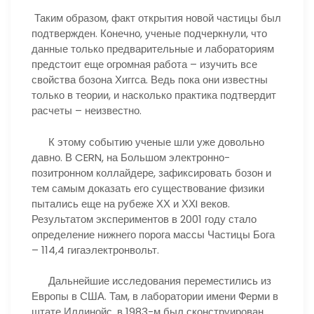
Таким образом, факт открытия новой частицы был
подтвержден. Конечно, ученые подчеркнули, что
данные только предварительные и лабораториям
предстоит еще огромная работа – изучить все
свойства бозона Хиггса. Ведь пока они известны
только в теории, и насколько практика подтвердит
расчеты – неизвестно.
К этому событию ученые шли уже довольно
давно. В CERN, на Большом электронно-
позитронном коллайдере, зафиксировать бозон и
тем самым доказать его существование физики
пытались еще на рубеже ХХ и ХХI веков.
Результатом экспериментов в 2001 году стало
определение нижнего порога массы Частицы Бога
– 114,4 гигаэлектронвольт.
Дальнейшие исследования переместились из
Европы в США. Там, в лаборатории имени Ферми в
штате Иллинойс, в 1983-м был сконструирован