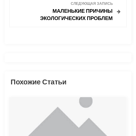
СЛЕДУЮЩАЯ ЗАПИСЬ
и
МАЛЕНЬКИЕ ПРИЧИНЫ
ЭКОЛОГИЧЕСКИХ ПРОБЛЕМ
г
а
ц
и
я
Похожие Статьи
п
о
з
а