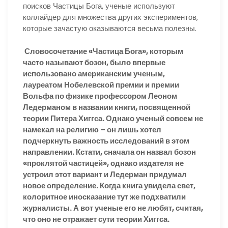
поисков Частицы Бога, ученые используют
коллайдер для множества других экспериментов,
которые зачастую оказываются весьма полезны.
Словосочетание «Частица Бога», которым
часто называют бозон, было впервые
использовано американским ученым,
лауреатом Нобелевской премии и премии
Вольфа по физике профессором Леоном
Ледерманом в названии книги, посвященной
теории Питера Хиггса. Однако ученый совсем не
намекал на религию – он лишь хотел
подчеркнуть важность исследований в этом
направлении. Кстати, сначала он назвал бозон
«проклятой частицей», однако издателя не
устроил этот вариант и Ледерман придумал
новое определение. Когда книга увидела свет,
колоритное иносказание тут же подхватили
журналисты. А вот ученые его не любят, считая,
что оно не отражает сути теории Хиггса.