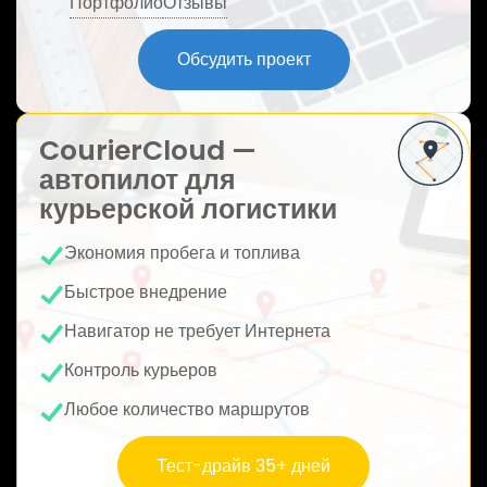
Портфолио
Отзывы
ю
Обсудить проект
CourierCloud —
автопилот для
курьерской логистики
Экономия пробега и топлива
Быстрое внедрение
Навигатор не требует Интернета
Контроль курьеров
Любое количество маршрутов
Тест-драйв 35+ дней