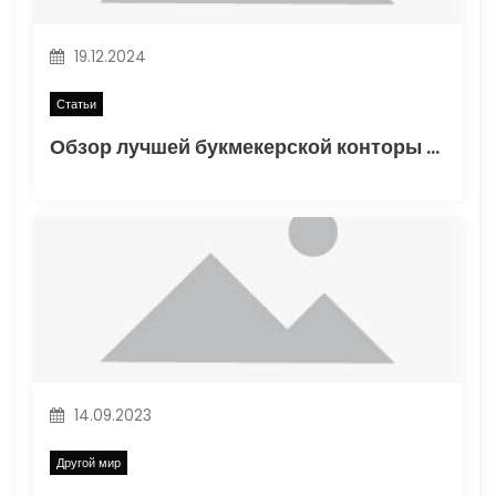
п
19.12.2024
и
Статьи
с
Обзор лучшей букмекерской конторы Винлайн в России
я
м
14.09.2023
Другой мир