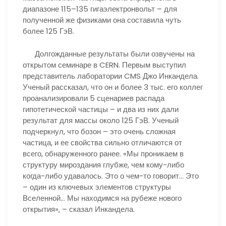
диапазоне 115–135 гигаэлектронвольт – для
полученной же физиками она составила чуть
более 125 ГэВ.
Долгожданные результаты были озвучены на
открытом семинаре в CERN. Первым выступил
представитель лаборатории CMS Джо Инкандела.
Ученый рассказал, что он и более 3 тыс. его коллег
проанализировали 5 сценариев распада
гипотетической частицы – и два из них дали
результат для массы около 125 ГэВ. Ученый
подчеркнул, что бозон – это очень сложная
частица, и ее свойства сильно отличаются от
всего, обнаруженного ранее. «Мы проникаем в
структуру мироздания глубже, чем кому-либо
когда-либо удавалось. Это о чем-то говорит… Это
– один из ключевых элементов структуры
Вселенной… Мы находимся на рубеже нового
открытия», – сказал Инкандела.