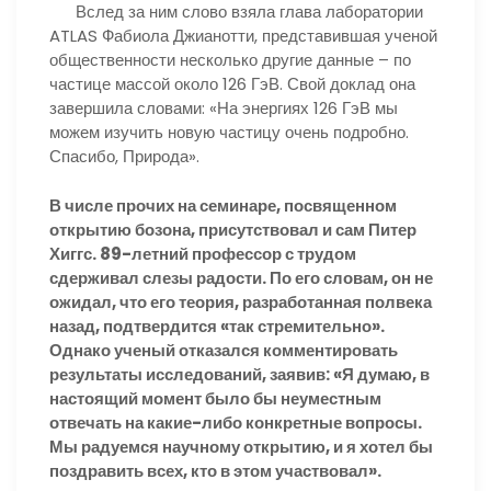
Вслед за ним слово взяла глава лаборатории
ATLAS Фабиола Джианотти, представившая ученой
общественности несколько другие данные – по
частице массой около 126 ГэВ. Свой доклад она
завершила словами: «На энергиях 126 ГэВ мы
можем изучить новую частицу очень подробно.
Спасибо, Природа».
В числе прочих на семинаре, посвященном
открытию бозона, присутствовал и сам Питер
Хиггс. 89-летний профессор с трудом
сдерживал слезы радости. По его словам, он не
ожидал, что его теория, разработанная полвека
назад, подтвердится «так стремительно».
Однако ученый отказался комментировать
результаты исследований, заявив: «Я думаю, в
настоящий момент было бы неуместным
отвечать на какие-либо конкретные вопросы.
Мы радуемся научному открытию, и я хотел бы
поздравить всех, кто в этом участвовал».