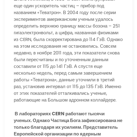
еще один ускоритель частиц – прибор под
названием «Теватрон». В 2004 году после серии
экспериментов американским ученым удалось
определить верхнюю границу массы бозона – 251
гигаэлектронвольт, а цифра, названная физиками
из CERN, была скорректирована до 114 ГэВ. Однако
на этом исследования не остановились. Совсем
недавно, в ноябре 2011 года, эти показатели снова
были пересчитаны и по уточненным данным
составили от 115 до 141 ГэВ. А спустя еще
несколько недель, перед самым завершением
работы «Теватрона», данные уточнили в третий
раз, установив интервал от 115 до 135 ГэВ. Именно
от этих показателей отталкивались ученые,
работающие на Большом адронном коллайдере.
В лабораториях CERN работают тысячи
ученых. Однако Частица Бога зафиксирована не
только благодаря их усилиям. Представитель
Европейской организации по ядерным