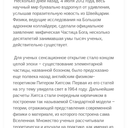
Несколько дней назад, 4 июля 2012 года, весь
научный мир буквально вздрогнул от удивления,
услышав поразительную новость из Швейцарии.
Физики, ведущие исследования на Большом
адронном коллайдере, сделали официальное
заявление: мифическая Частица Бога, несколько
десятилетий занимавшая умы тысяч ученых,
действительно существует.
Для ученых сенсационное открытие стало концом
целой эпохи – существование элементарной
частицы, названной бозоном, было предсказано
еще полвека назад английским физиком-
теоретиком Питером Хиггсом. Первая из его статей
на эту тему увидела свет в 1964 году. Дальнейшие
расчеты Хиггса стали очередным кирпичиком в
построении так называемой Стандартной модели –
теории, отражающей представления современной
физики о материале, из которого построена сама
Вселенная. Множество ученых рассчитывали
теоретически и изучали на практике, как именно из