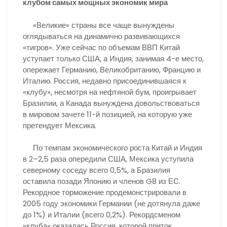
клубом самых мощных экономик мира
«Великие» страны все чаще вынуждены
оглядываться на динамично развивающихся
«тигров». Уже сейчас по объемам ВВП Китай
уступает только США, а Индия, занимая 4-е место,
опережает Германию, Великобританию, Францию и
Италию. Россия, недавно присоединившаяcя к
«клубу», несмотря на нефтяной бум, проигрывает
Бразилии, а Канада вынуждена довольствоваться
в мировом зачете 11-й позицией, на которую уже
претендует Мексика.
По темпам экономического роста Китай и Индия
в 2–2,5 раза опередили США, Мексика уступила
северному соседу всего 0,5%, а Бразилия
оставила позади Японию и членов G8 из ЕС.
Рекордное торможение продемонстрировали в
2005 году экономики Германии (не дотянула даже
до 1%) и Италии (всего 0,2%). Рекордсменом
«клуба» оказалась Россия, которой приток