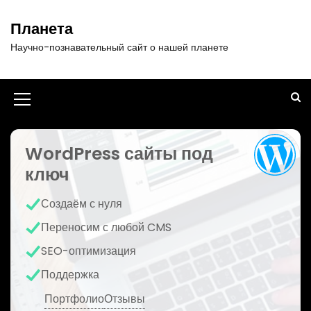
П
е
Планета
р
Научно-познавательный сайт о нашей планете
е
й
т
и
И
к
к
с
о
WordPress сайты под
о
д
ключ
н
е
р
к
Создаём с нуля
ж
а
и
Переносим с любой CMS
м
м
SEO-оптимизация
о
е
м
Поддержка
у
н
Портфолио
Отзывы