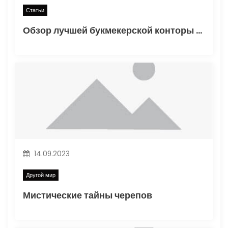
п
Статьи
и
Обзор лучшей букмекерской конторы Винлайн в России
с
я
м
14.09.2023
Другой мир
Мистические тайны черепов