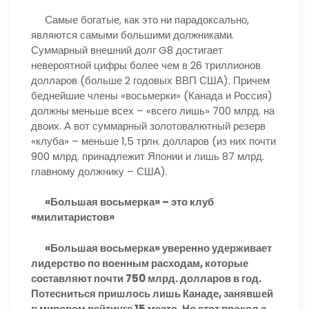
Самые богатые, как это ни парадоксально,
являются самыми большими должниками.
Суммарный внешний долг G8 достигает
невероятной цифры более чем в 26 триллионов
долларов (больше 2 годовых ВВП США). Причем
беднейшие члены «восьмерки» (Канада и Россия)
должны меньше всех – «всего лишь» 700 млрд. на
двоих. А вот суммарный золотовалютный резерв
«клуба» – меньше 1,5 трлн. долларов (из них почти
900 млрд. принадлежит Японии и лишь 87 млрд.
главному должнику – США).
«Большая восьмерка» – это клуб
«милитаристов»
«Большая восьмерка» уверенно удерживает
лидерство по военным расходам, которые
составляют почти 750 млрд. долларов в год.
Потесниться пришлось лишь Канаде, занявшей
в мировом рейтинге 15 место. Но этот прокол с