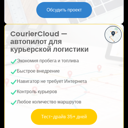
ю
Обсудить проект
CourierCloud —
автопилот для
курьерской логистики
Экономия пробега и топлива
Быстрое внедрение
Навигатор не требует Интернета
Контроль курьеров
Любое количество маршрутов
Тест-драйв 35+ дней