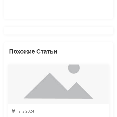
и
г
а
ц
и
Похожие Статьи
я
п
о
з
а
19.12.2024