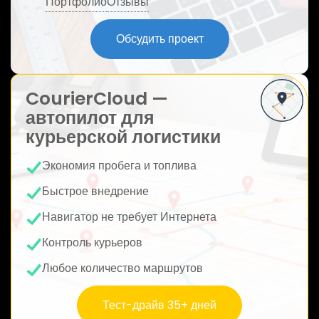
Портфолио
Отзывы
ю
Обсудить проект
CourierCloud —
автопилот для
курьерской логистики
Экономия пробега и топлива
Быстрое внедрение
Навигатор не требует Интернета
Контроль курьеров
Любое количество маршрутов
Тест-драйв 35+ дней