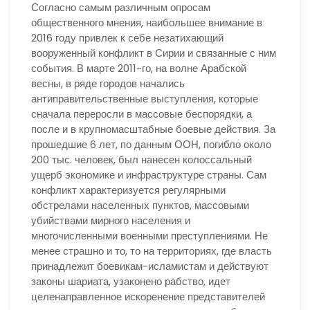
Согласно самым различным опросам
общественного мнения, наибольшее внимание в
2016 году привлек к себе незатихающий
вооруженный конфликт в Сирии и связанные с ним
события. В марте 2011-го, на волне Арабской
весны, в ряде городов начались
антиправительственные выступления, которые
сначала переросли в массовые беспорядки, а
после и в крупномасштабные боевые действия. За
прошедшие 6 лет, по данным ООН, погибло около
200 тыс. человек, был нанесен колоссальный
ущерб экономике и инфраструктуре страны. Сам
конфликт характеризуется регулярными
обстрелами населенных пунктов, массовыми
убийствами мирного населения и
многочисленными военными преступлениями. Не
менее страшно и то, то на территориях, где власть
принадлежит боевикам-исламистам и действуют
законы шариата, узаконено рабство, идет
целенаправленное искоренение представителей