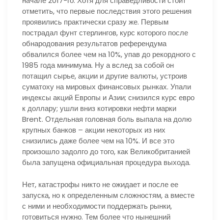
начале 2017-го. Хотя для справедливости стоит
отметить, что первые последствия этого решения
проявились практически сразу же. Первым
пострадал фунт стерлингов, курс которого после
обнародования результатов референдума
обвалился более чем на 10%, упав до рекордного с
1985 года минимума. Ну а вслед за собой он
потащил сырье, акции и другие валюты, устроив
суматоху на мировых финансовых рынках. Упали
индексы акций Европы и Азии; снизился курс евро
к доллару; ушли вниз котировки нефти марки
Brent. Отдельная головная боль выпала на долю
крупных банков – акции некоторых из них
снизились даже более чем на 10%. И все это
произошло задолго до того, как Великобританией
была запущена официальная процедура выхода.
Нет, катастрофы никто не ожидает и после ее
запуска, но к определенным сложностям, а вместе
с ними и необходимости поддержать рынки,
готовиться нужно. Тем более что нынешний