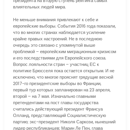
президента на вторую ступень рейтинга самых
влиятельных людей мира.
Не меньше внимания привлекают к себе и
европейские выборы. События 2016 года показали,
что во многих странах наблюдается усиление
крайне правых настроений. Не в последнюю
очередь это связано с упомянутой выше
проблемой – европейским миграционным кризисом
и его последствиями для Европейского союза.
Вопрос лояльности стран – участниц ЕС к
политике Брюсселя пока остается открытым. И не
исключено, что многое прояснят грядущие весной
2017-го президентские выборы во Франции,
первый тур которых запланирован на 23 апреля,
второй – на 7 мая. Изначально главными
претендентами на пост главы государства
считались действующий президент Франсуа
Олланд, представляющий Социалистическую
партию; экс-президент Николя Саркози, нынешний
лидер республиканцев; Марин Ле Пен, глава