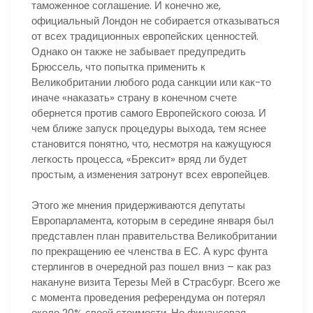
таможенное соглашение. И конечно же,
официальный Лондон не собирается отказываться
от всех традиционных европейских ценностей.
Однако он также не забывает предупредить
Брюссель, что попытка применить к
Великобритании любого рода санкции или как-то
иначе «наказать» страну в конечном счете
обернется против самого Европейского союза. И
чем ближе запуск процедуры выхода, тем яснее
становится понятно, что, несмотря на кажущуюся
легкость процесса, «Брексит» вряд ли будет
простым, а изменения затронут всех европейцев.
Этого же мнения придерживаются депутаты
Европарламента, которым в середине января был
представлен план правительства Великобритании
по прекращению ее членства в ЕС. А курс фунта
стерлингов в очередной раз пошел вниз – как раз
накануне визита Терезы Мей в Страсбург. Всего же
с момента проведения референдума он потерял
около 20% своей стоимости. Но финансовая