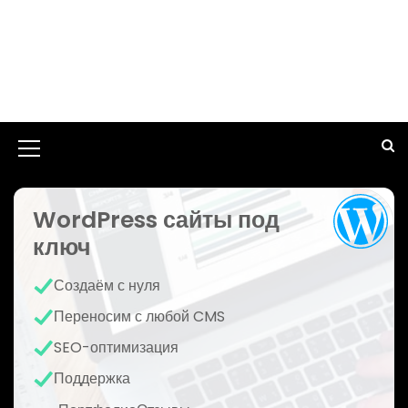
И
к
WordPress сайты под
о
ключ
н
к
Создаём с нуля
а
Переносим с любой CMS
м
SEO-оптимизация
е
Поддержка
н