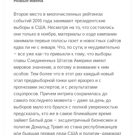
Новые имена
Второе место в многочисленных рейтингах
событий 2016 года занимают президентские
выборы в США. Несмотря на то, что состоялись
они только в ноябре, материалы о ходе кампании
занимали первые полосы газет и новостных сайтов
едва ли не с января. Что, по сути, и неудивительно
– все уже как-то привыкли к тому, что выборы
главы Соединенных Штатов Америки имеют
мировое значение, а потому и внимание к ним
особое. Тем более что в этот раз каждый новый
этап предвыборной гонки шел вразрез и с
прогнозами экспертов, и с результатами
соцопросов. Причем интрига сохранилась до
самого последнего момента – даже за день до
выборов мало кто брался с полной уверенностью
предсказать, кто же в самое ближайшее время
займет Белый дом – эксцентричный бизнесмен и
политик Дональд Трамп из стана республиканцев
или бывшая первая леди США и политик-демократ