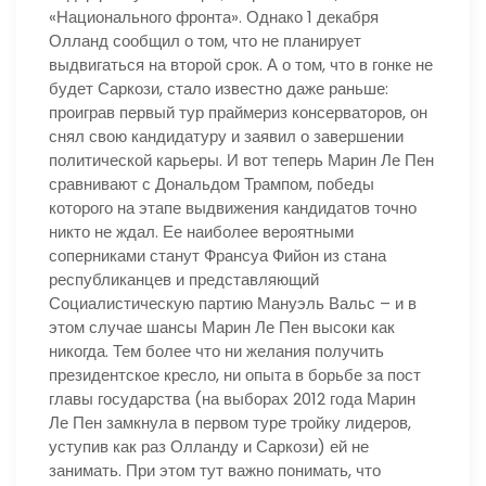
«Национального фронта». Однако 1 декабря
Олланд сообщил о том, что не планирует
выдвигаться на второй срок. А о том, что в гонке не
будет Саркози, стало известно даже раньше:
проиграв первый тур праймериз консерваторов, он
снял свою кандидатуру и заявил о завершении
политической карьеры. И вот теперь Марин Ле Пен
сравнивают с Дональдом Трампом, победы
которого на этапе выдвижения кандидатов точно
никто не ждал. Ее наиболее вероятными
соперниками станут Франсуа Фийон из стана
республиканцев и представляющий
Социалистическую партию Мануэль Вальс – и в
этом случае шансы Марин Ле Пен высоки как
никогда. Тем более что ни желания получить
президентское кресло, ни опыта в борьбе за пост
главы государства (на выборах 2012 года Марин
Ле Пен замкнула в первом туре тройку лидеров,
уступив как раз Олланду и Саркози) ей не
занимать. При этом тут важно понимать, что