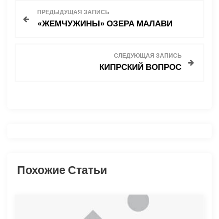
Н
ПРЕДЫДУЩАЯ ЗАПИСЬ
«ЖЕМЧУЖИНЫ» ОЗЕРА МАЛАВИ
а
в
СЛЕДУЮЩАЯ ЗАПИСЬ
КИПРСКИЙ ВОПРОС
и
г
а
ц
и
Похожие Статьи
я
п