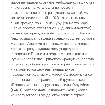
мировые лидеры осознают необходимость диалога
и настроены на установление новых и
восстановление ранее разрушенных связей, мы
также относим: первый с 1928-го официальный
визит президента США на Кубу (20 марта Барак
Обама посетил эту страну с 2-дневным визитом);
переговоры президента Республики Кипр Никоса
Анастасиадиса и лидера турецкой общины острова
Мустафы Акынджи по вопросам воссоединения
Кипра; встречу в здании международного
аэропорта в Гаване патриарха Московского и всея
Руси Кирилла и папы римского Франциска (первую
встречу подобного уровня в истории Православной
и Католической церквей); подписанное
президентом Хуаном Мануэлем Сантосом мирное
соглашение с леворадикальной группировкой
«Революционные вооруженные силы Колумбии»
(FARC), которое должно положить конец более
чем полувековой гражданской войне в стране.