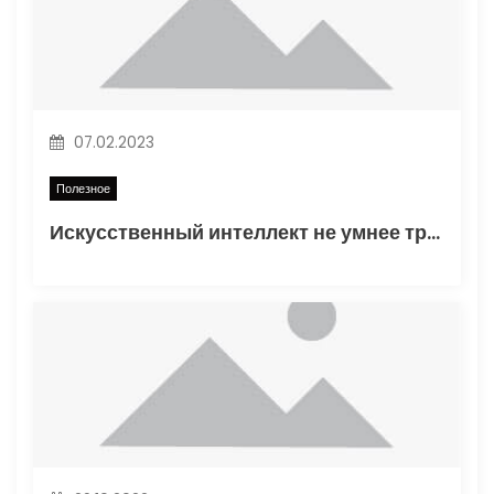
о
з
а
07.02.2023
п
Полезное
и
Искусственный интеллект не умнее трехлетнего ребенка
с
я
м