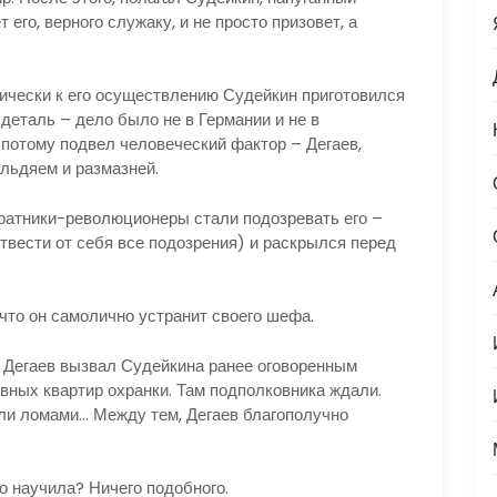
его, верного служаку, и не просто призовет, а
ически к его осуществлению Судейкин приготовился
деталь – дело было не в Германии и не в
 потому подвел человеческий фактор – Дегаев,
ильдяем и размазней.
атники-революционеры стали подозревать его –
отвести от себя все подозрения) и раскрылся перед
то он самолично устранит своего шефа.
 Дегаев вызвал Судейкина ранее оговоренным
ивных квартир охранки. Там подполковника ждали.
ли ломами… Между тем, Дегаев благополучно
 научила? Ничего подобного.