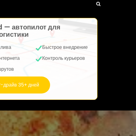
d — автопилот для
огистики
плива
Быстрое внедрение
нтернета
Контроль курьеров
шрутов
т-драйв 35+ дней