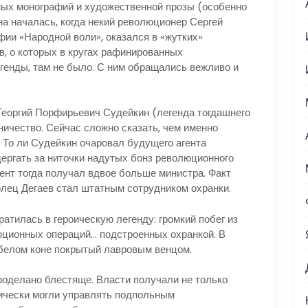
ых монографий и художественной прозы (особенно
на началась, когда некий революционер Сергей
афии «Народной воли», оказался в «жутких»
в, о которых в кругах рафинированных
енды, там не было. С ним обращались вежливо и
еоргий Порфирьевич Судейкин (легенда тогдашнего
ничество. Сейчас сложно сказать, чем именно
 То ли Судейкин очаровал будущего агента
дергать за ниточки надутых бонз революционного
гент тогда получал вдвое больше министра. Факт
олец Дегаев стал штатным сотрудником охранки.
илась в героическую легенду: громкий побег из
ционных операций… подстроенных охранкой. В
белом коне покрытый лавровым венцом.
оделано блестяще. Власти получали не только
ически могли управлять подпольным