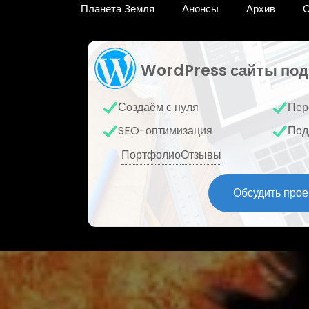
Планета Земля
Анонсы
Архив
О
WordPress сайты под
Создаём с нуля
Пер
SEO-оптимизация
Под
Портфолио
Отзывы
Обсудить прое