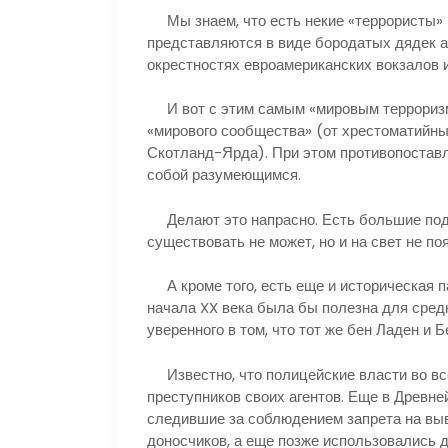
Мы знаем, что есть некие «террористы» 
представляются в виде бородатых дядек 
окрестностях евроамериканских вокзалов и
И вот с этим самым «мировым террориз
«мирового сообщества» (от хрестоматийн
Скотланд-Ярда). При этом противопоставл
собой разумеющимся.
Делают это напрасно. Есть большие подоз
существовать не может, но и на свет не п
А кроме того, есть еще и историческая па
начала XX века была бы полезна для сред
уверенного в том, что тот же бен Ладен и
Известно, что полицейские власти во вс
преступников своих агентов. Еще в Древне
следившие за соблюдением запрета на вы
доносчиков, а еще позже использовались д