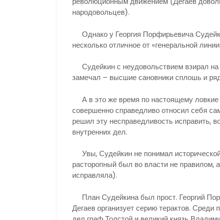
революционным движением (Дегаев доволь
народовольцев).
Однако у Георгия Порфирьевича Судейкин
несколько отличное от «генеральной линии
Судейкин с неудовольствием взирал на п
замечал – высшие сановники сплошь и ряд
А в это же время по настоящему ловкие 
совершенно справедливо относил себя сам
решил эту несправедливость исправить, 
внутренних дел.
Увы, Судейкин не понимал исторической 
расторопный был во власти не правилом, 
исправляла).
План Судейкина был прост. Георгий Порфи
Дегаев организует серию терактов. Среди
дел граф Толстой и великий князь Владими