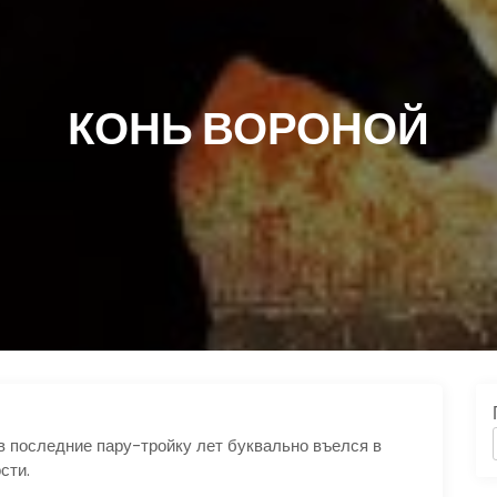
КОНЬ ВОРОНОЙ
последние пару-тройку лет буквально въелся в
сти.