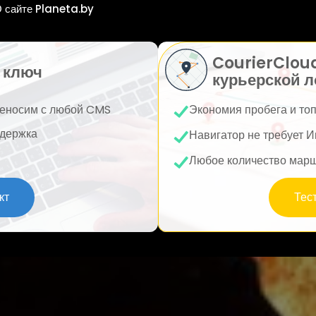
 сайте Planeta.by
CourierClou
 ключ
курьерской л
еносим с любой CMS
Экономия пробега и то
держка
Навигатор не требует И
Любое количество мар
кт
Тес