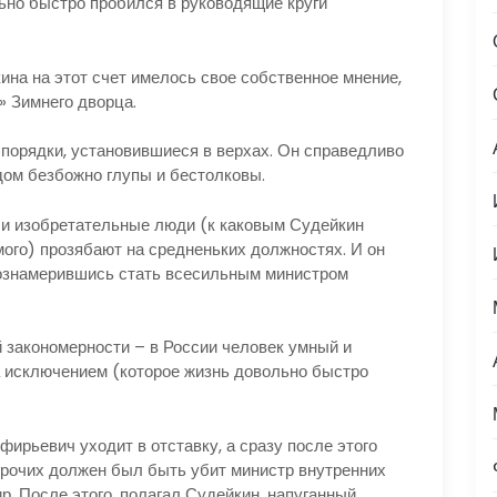
но быстро пробился в руководящие круги
а на этот счет имелось свое собственное мнение,
» Зимнего дворца.
орядки, установившиеся в верхах. Он справедливо
ом безбожно глупы и бестолковы.
и изобретательные люди (к каковым Судейкин
ого) прозябают на средненьких должностях. И он
вознамерившись стать всесильным министром
закономерности – в России человек умный и
а исключением (которое жизнь довольно быстро
рьевич уходит в отставку, а сразу после этого
 прочих должен был быть убит министр внутренних
р. После этого, полагал Судейкин, напуганный