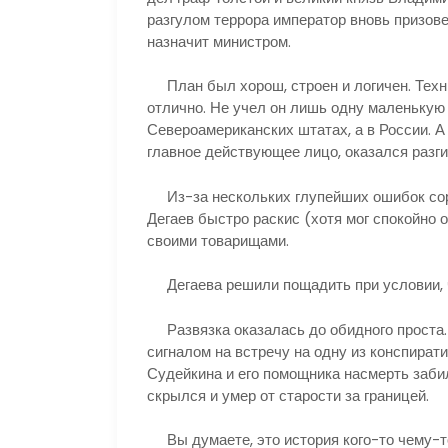
разгулом террора император вновь призовет 
назначит министром.
План был хорош, строен и логичен. Техн
отлично. Не учел он лишь одну маленькую 
Североамериканских штатах, а в России. А
главное действующее лицо, оказался разг
Из-за нескольких глупейших ошибок сор
Дегаев быстро раскис (хотя мог спокойно 
своими товарищами.
Дегаева решили пощадить при условии, ч
Развязка оказалась до обидного проста.
сигналом на встречу на одну из конспират
Судейкина и его помощника насмерть заби
скрылся и умер от старости за границей.
Вы думаете, это история кого-то чему-то