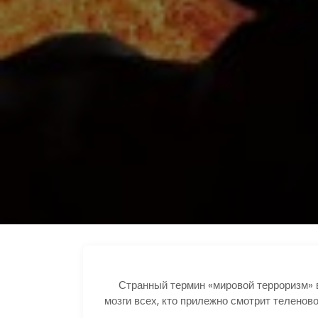
Странный термин «мировой терроризм» в 
мозги всех, кто прилежно смотрит теленово