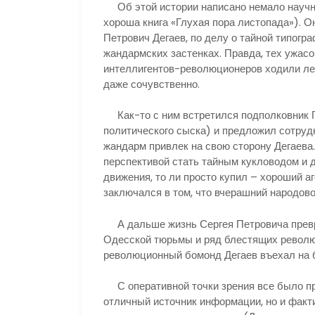
Об этой истории написано немало научн
хороша книга «Глухая пора листопада»). О
Петрович Дегаев, по делу о тайной типогр
жандармских застенках. Правда, тех ужасо
интеллигентов-революционеров ходили лег
даже сочувственно.
Как-то с ним встретился подполковник Г
политического сыска) и предложил сотруд
жандарм привлек на свою сторону Дегаева.
перспективой стать тайным кукловодом и 
движения, то ли просто купил – хороший а
заключался в том, что вчерашний народов
А дальше жизнь Сергея Петровича преврат
Одесской тюрьмы и ряд блестящих револю
революционный бомонд Дегаев въехал на 
С оперативной точки зрения все было пр
отличный источник информации, но и факт