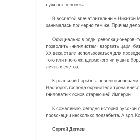
нужного человека.
В воспетой впечатлительным Никитой Ми
занималась примерно тем же. Причем дело
Официально в ряды революционеров-терр
позволить «нигилистам» взорвать царя-бат
XX века стали использоваться для провед
того или иного жандармского чинуши в бор
личных счетов.
К реальной борьбе с революционерами вс
Наоборот, господа охранители трона внесл
гниловатых основ стареющей Империи.
К сожалению, сегодня история русской 
провокации несколько подзабыта. А зря. К
Сергей Дегаев