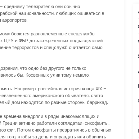
– среднему телезрителю они обычно
арабской национальности, любящих ошиваться в
 аэропортов.
мом» борются разноплеменные спецслужбы
ых ЦРУ и ФБР до засекреченных подразделений
ение террористов и спецслужб считается само
рения, что одно без другого не только
оявилось бы. Косвенных улик тому немало.
мять. Например, российская история конца XIX –
невзвешенного американского обывателя, свято
 Белый дом находятся по разные стороны баррикад.
е времена внедряли в ряды инакомыслящих и
й Греции активно работали соглядатаи-сикофанты,
воз фиг. Потом сикофанты превратились в обычных
ля того, чтобы за деньги оправдать или обвинить