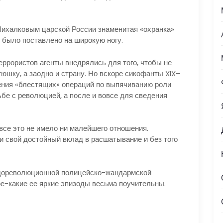
халковым царской России знаменитая «охранка»
 было поставлено на широкую ногу.
ористов агенты внедрялись для того, чтобы не
юшку, а заодно и страну. Но вскоре сикофанты XIX–
ения «блестящих» операций по выпячиванию роли
ьбе с революцией, а после и вовсе для сведения
е это не имело ни малейшего отношения.
и свой достойный вклад в расшатывание и без того
дореволюционной полицейско-жандармской
ое-какие ее яркие эпизоды весьма поучительны.