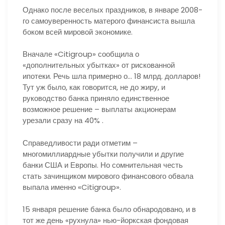
Однако после веселых праздников, в январе 2008-
го самоуверенность матерого финансиста вышла
боком всей мировой экономике.
Вначале «Citigroup» сообщила о
«дополнительных убытках» от рискованной
ипотеки. Речь шла примерно о… 18 млрд. долларов!
Тут уж было, как говорится, не до жиру, и
руководство банка приняло единственное
возможное решение – выплаты акционерам
урезали сразу на 40% .
Справедливости ради отметим –
многомиллиардные убытки получили и другие
банки США и Европы. Но сомнительная честь
стать зачинщиком мирового финансового обвала
выпала именно «Citigroup».
15 января решение банка было обнародовано, и в
тот же день «рухнула» нью-йоркская фондовая