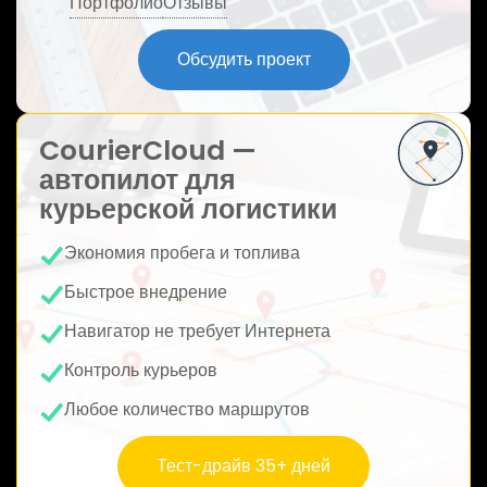
Портфолио
Отзывы
ю
Обсудить проект
CourierCloud —
автопилот для
курьерской логистики
Экономия пробега и топлива
Быстрое внедрение
Навигатор не требует Интернета
Контроль курьеров
Любое количество маршрутов
Тест-драйв 35+ дней