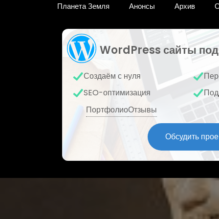
Планета Земля
Анонсы
Архив
О
WordPress сайты под
Создаём с нуля
Пер
SEO-оптимизация
Под
Портфолио
Отзывы
Обсудить прое