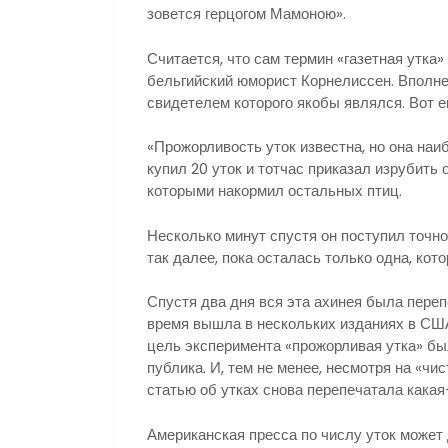
зовется герцогом Мамоною».
Считается, что сам термин «газетная утка
бельгийский юморист Корнелиссен. Вполне
свидетелем которого якобы являлся. Вот ег
«Прожорливость уток известна, но она на
купил 20 уток и тотчас приказал изрубить о
которыми накормил остальных птиц.
Несколько минут спустя он поступил точно 
так далее, пока осталась только одна, кото
Спустя два дня вся эта ахинея была переп
время вышла в нескольких изданиях в США
цель эксперимента «прожорливая утка» бы
публика. И, тем не менее, несмотря на «чи
статью об утках снова перепечатала какая-
Американская пресса по числу уток может 