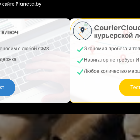
 сайте Planeta.by
CourierClou
 ключ
курьерской л
еносим с любой CMS
Экономия пробега и то
держка
Навигатор не требует И
Любое количество мар
кт
Тес