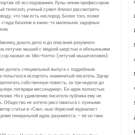
епортаж об исследованиях Луны неким профессором
ый телескоп, ученый сумел близко рассмотреть
оду, что там есть кислород. Более того, позже
стада бизонов и каких-то маленьких задорных
гом.
Наконец дошло дело и до описания разумного
 на летучих мышей с медной шерстью и обезьяньими
ссор назвал их tilio-homo (летучий мышечеловек).
же делать специальный выпуск с подробным
ю попытался испортить знаменитый писатель Эдгар
очитать собственную повесть, за три недели до
узерн литерари мессенджер». Ее идея полностью
позже. Но к удивлению писателя публика ему не
ь. Общество не хотело расставаться с лунными
автор статьи в «Сан», нью-йоркский журналист
Кроме генеральной идеи, разумеется, – ее он таки