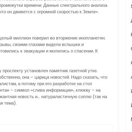
промежутки времени. Данные спектрального анализа
что он движется с огромной скоростью к Земле».
 целый миллион поверил во вторжение инопланетян.
рывы, своими глазами видели вспышки и
отовились к эвакуации и молились о спасении. К
проспекту установлен памятник газетной утке.
обственно, она – царица новостей. Надо сказать, что
истам, а потому при его разработке на стол
нтан – символ «слива информации», клюкву – на
икантная новость и… натуралистичную соплю (так на
я тема).