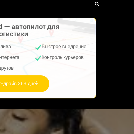
d — автопилот для
огистики
плива
Быстрое внедрение
нтернета
Контроль курьеров
шрутов
т-драйв 35+ дней