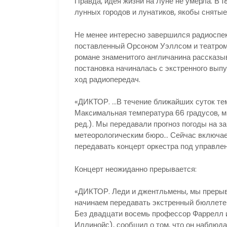
Правда, идея жизни на Луне не умерла. В 
лунных городов и лунатиков, якобы снятые
Не менее интересно завершился радиоспек
поставленный Орсоном Уэллсом и театром 
романе знаменитого англичанина рассказыв
постановка начиналась с экстренного вып
ход радиопередач.
«ДИКТОР. …В течение ближайших суток тем
Максимальная температура 66 градусов, м
ред.). Мы передавали прогноз погоды на з
метеорологическим бюро… Сейчас включаем
передавать концерт оркестра под управле
Концерт неожиданно прерывается:
«ДИКТОР. Леди и джентльмены, мы прерыв
начинаем передавать экстренный бюллете
Без двадцати восемь профессор Фаррелл и
Иллинойс), сообщил о том, что он наблюда