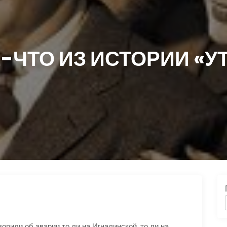
-ЧТО ИЗ ИСТОРИИ «У
орили об аварии то ли на Игналинской, то ли на