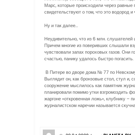
Марс, которые происходили через равные 
свидетельствуют о том, что это водород и 
Ну и так далее…
Неудивительно, что из 6 млн. слушателей
Причем многие из поверивших слышали вз
чувствовали запах пороховых газов. Они г
счастью, панику удалось быстро погасить.
В Питере во дворе дома № 77 по Невскому 
Выглядит он, как бронзовые стол, стул и, с
сооружение мыслилось как памятник журнал
планировали помимо утки взгромоздить фо
жаргоне «откровенная ложь», клубнику – п
журналистском наречии называется скучна