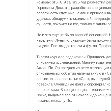
номерах 615–619 за 1835 год разместил р
Гершелем. Дескать, разработав специальн
поверхность спутника Земли и пришел к выв
удалось обнаружить скалистый ландшафт, 
существ, похожих на коз, только с одним ро
Но и это еще не было главной сенсацией. 
населения Луны. «Лунатики» были похожи
лицами. Ростом достигали 4 футов. Профе
Тиражи журнала подскочили. Пришлось да
описанием исследований. Малину издател
Аллан По. Он предложил всем желающим пр
описываемых событий напечатанную в «Са
соответствовала статье «Сан», вышедшей 
поверила. Очевидные факты опровергалис
человечками. В конце концов, выяснили – 
Локке, выдумал все от начала и до конца. 
позаимствовал у По.