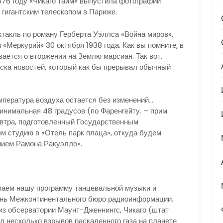
1876 году «Чикаго тайм» выпустила фотографии
 гигантским телескопом в Париже.
такль по роману Герберта Уэллса «Война миров»,
«Меркурий» 30 октября 1938 года. Как вы помните, в
ается о вторжении на Землю марсиан. Так вот,
уска новостей, который как бы прерывал обычный
пература воздуха остается без изменений…
инимальная 48 градусов (по Фаренгейту. – прим.
автра, подготовленный Государственным
 студию в «Отель парк плаца», откуда будем
нием Рамона Ракуэлло».
аем нашу программу танцевальной музыки и
нь Межконтинентального бюро радиоинформации.
з обсерватории Маунт-Дженнингс, Чикаго (штат
л несколько взрывов раскаленного газа на планете