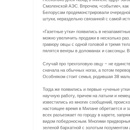
Смоленской АЭС. Впрочем, «событие», как 
Белорусам продемонстрировали очередной
штуки, нераздельно связанной с самой ис
«Газетные утки» появились в незапамятные
можно увеличить продажи в несколько раз
гравюру овцы с одной головой и тремя тел
пялятся венгры в доломанах и саксонцы. В
Случай про трехголовую овцу – не единст
сначала на обычных ногах, а потом перев
Особняком стоит семья, родившая 38 мальч
Тогда же появились и первые «ученые утк
научную работу, причем на латыни и немец
известились из многих сообщений, происх
настоящее время в Милане обретается и з
всех разъезжает по городу в карете, запр
видом победоносным. Многими придворным
зеленой бархатной с золотым позументом ли