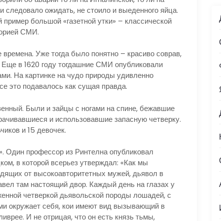
и следовало ожидать, не стоило и выеденного яйца.
 пример большой «газетной утки» – классической
торией СМИ.
 времена. Уже тогда было понятно – красиво соврав,
. Еще в 1620 году тогдашние СМИ опубликовали
ами. На картинке на чудо природы удивленно
се это подавалось как сущая правда.
венный. Были и зайцы с ногами на спине, бежавшие
орачивавшиеся и использовавшие запасную четверку.
иков и 15 девочек.
и». Один профессор из Ринтелна опубликовал
ком, в которой всерьез утверждал: «Как мы
одящих от высокоавторитетных мужей, дьявол в
авел там настоящий двор. Каждый день на глазах у
яженной четверкой дьявольской породы лошадей, с
и окружает себя, кои имеют вид вызывающий в
врее. И не отрицая, что он есть князь тьмы,