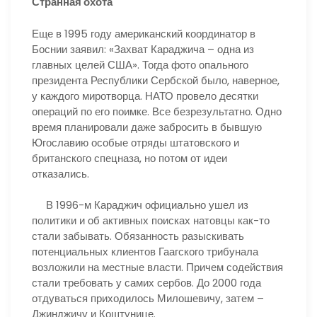
Странная охота
Еще в 1995 году американский координатор в
Боснии заявил: «Захват Караджича – одна из
главных целей США». Тогда фото опального
президента Республики Сербской было, наверное,
у каждого миротворца. НАТО провело десятки
операций по его поимке. Все безрезультатно. Одно
время планировали даже забросить в бывшую
Югославию особые отряды штатовского и
британского спецназа, но потом от идеи
отказались.
В 1996-м Караджич официально ушел из
политики и об активных поисках натовцы как-то
стали забывать. Обязанность разыскивать
потенциальных клиентов Гаагского трибунала
возложили на местные власти. Причем содействия
стали требовать у самих сербов. До 2000 года
отдуваться приходилось Милошевичу, затем –
Джинджичу и Коштунице.