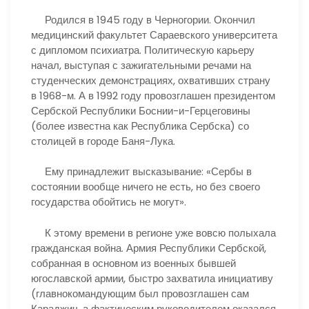
Родился в 1945 году в Черногории. Окончил
медицинский факультет Сараевского университета
с дипломом психиатра. Политическую карьеру
начал, выступая с зажигательными речами на
студенческих демонстрациях, охвативших страну
в 1968-м. А в 1992 году провозглашен президентом
Сербской Республики Боснии-и-Герцеговины
(более известна как Республика Сербска) со
столицей в городе Баня-Лука.
Ему принадлежит высказывание: «Сербы в
состоянии вообще ничего не есть, но без своего
государства обойтись не могут».
К этому времени в регионе уже вовсю полыхала
гражданская война. Армия Республики Сербской,
собранная в основном из военных бывшей
югославской армии, быстро захватила инициативу
(главнокомандующим был провозглашен сам
Караджич, а фактическим руководителем оказался