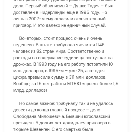
дела. Первый обвиняемый – Душко Тадич – был
доставлен в Нидерланды еще в 1995 году. Но
лишь в 2007-м ему огласили окончательный
приговор. И это далеко не единичный случай.
Во-вторых, стоит процесс очень и очень
недешево. В штате трибунала числится 1146
человек из 82 стран мира. Соответственно и
расходы на содержание судилища ростут как на
дрожжах. В 1993 году на его работу потратили 10
млн. долларов, в 1995-м – уже 25, а сегодня
цифра превысила сумму в 311 млн. долларов.
Вообще, за 15 лет работы МТБЮ «проел» более 1,5
млрд. долларов!
Но самое важное: трибуналу так и не удалось
довести до конца главный процесс – дело
Слободана Милошевича. Бывший югославский
президент 5 долгих лет дожидался приговора в
тюрьме Шевенген. С его смертью была