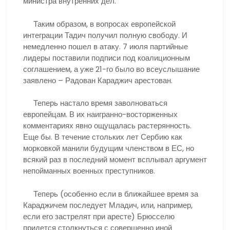
министра внутренних дел.
Таким образом, в вопросах европейской
интеграции Тадич получил полную свободу. И
немедленно пошел в атаку. 7 июля партийные
лидеры поставили подписи под коалиционным
соглашением, а уже 21-го было во всеуслышание
заявлено – Радован Караджич арестован.
Теперь настало время заволноваться
европейцам. В их наигранно-восторженных
комментариях явно ощущалась растерянность.
Еще бы. В течение стольких лет Сербию как
морковкой манили будущим членством в ЕС, но
всякий раз в последний момент всплывал аргумент
непойманных военных преступников.
Теперь (особенно если в ближайшее время за
Караджичем последует Младич, или, например,
если его застрелят при аресте) Брюсселю
придется столкнуться с совершенно иной