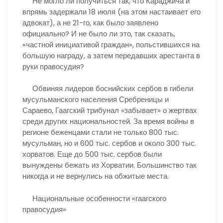
Не могло ли получиться так, что Караджича и
впрямь задержали 18 июля (на этом настаивает его
адвокат), а не 21-го, как было заявлено
официально? И не было ли это, так сказать,
«частной инициативой граждан», польстившихся на
большую награду, а затем передавших арестанта в
руки правосудия?
Обвиняя лидеров боснийских сербов в гибели
мусульманского населения Сребреницы и
Сараево, Гаагский трибунал «забывает» о жертвах
среди других национальностей. За время войны в
регионе беженцами стали не только 800 тыс.
мусульман, но и 600 тыс. сербов и около 300 тыс.
хорватов. Еще до 500 тыс. сербов были
вынуждены бежать из Хорватии. Большинство так
никогда и не вернулись на обжитые места.
Национальные особенности «гаагского
правосудия»