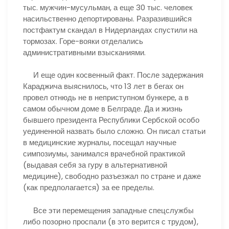
тыс. мужчин-мусульман, а еще 30 тыс. человек
насильственно депортированы. Разразившийся
постфактум скандал в Нидерландах спустили на
тормозах. Горе-вояки отделались
административными взысканиями.
И еще один косвенный факт. После задержания
Караджича выяснилось, что 13 лет в бегах он
провел отнюдь не в неприступном бункере, а в
самом обычном доме в Белграде. Да и жизнь
бывшего президента Республики Сербской особо
уединенной назвать было сложно. Он писал статьи
в медицинские журналы, посещал научные
симпозиумы, занимался врачебной практикой
(выдавая себя за гуру в альтернативной
медицине), свободно разъезжал по стране и даже
(как предполагается) за ее пределы.
Все эти перемещения западные спецслужбы
либо позорно проспали (в это верится с трудом),