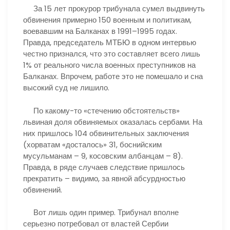
За 15 лет прокурор трибунала сумел выдвинуть
обвинения примерно 150 военным и политикам,
воевавшим на Балканах в 1991–1995 годах.
Правда, председатель МТБЮ в одном интервью
честно признался, что это составляет всего лишь
1% от реального числа военных преступников на
Балканах. Впрочем, работе это не помешало и сна
высокий суд не лишило.
По какому-то «стечению обстоятельств»
львиная доля обвиняемых оказалась сербами. На
них пришлось 104 обвинительных заключения
(хорватам «досталось» 31, боснийским
мусульманам – 9, косовским албанцам – 8).
Правда, в ряде случаев следствие пришлось
прекратить – видимо, за явной абсурдностью
обвинений.
Вот лишь один пример. Трибунал вполне
серьезно потребовал от властей Сербии