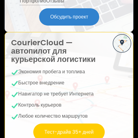
Портфолио
Отзывы
ю
Обсудить проект
CourierCloud —
автопилот для
курьерской логистики
Экономия пробега и топлива
Быстрое внедрение
Навигатор не требует Интернета
Контроль курьеров
Любое количество маршрутов
Тест-драйв 35+ дней