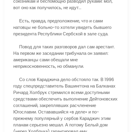
союзникам и беспомощно разводил руками: мол,
вот оно как получилось, не идут…
Есть, правда, предположение, что и сами
натовцы не больно-то хотели увидеть бывшего
президента Республики Сербской в зале суда.
Повод для таких разговоров дал сам арестант.
На первом же заседании трибунала он заявил:
американцы сами обещали мне
неприкосновенность, но обманули.
Со слов Караджича дело обстояло так. В 1996
году спецпредставитель Вашингтона на Балканах
Ричард Холбрук стремился всеми доступными
средствами обеспечить выполнение Дейтоновских
соглашений, закреплявших расчленение
Югославии. Остававшийся «в деле» и по-
прежнему популярный у сербов Караджич этим
планам серьезно мешал. А потому Белый дом
(через Холбрука) гарантировал ему