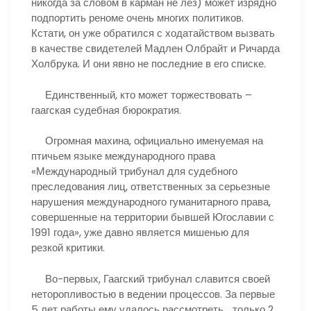
никогда за словом в карман не лез) может изрядно
подпортить реноме очень многих политиков.
Кстати, он уже обратился с ходатайством вызвать
в качестве свидетелей Мадлен Олбрайт и Ричарда
Холбрука. И они явно не последние в его списке.
Единственный, кто может торжествовать –
гаагская судебная бюрократия.
Огромная махина, официально именуемая на
птичьем языке международного права
«Международный трибунал для судебного
преследования лиц, ответственных за серьезные
нарушения международного гуманитарного права,
совершенные на территории бывшей Югославии с
1991 года», уже давно является мишенью для
резкой критики.
Во-первых, Гаагский трибунал славится своей
неторопливостью в ведении процессов. За первые
5 лет работы ему удалось рассмотреть… только 2