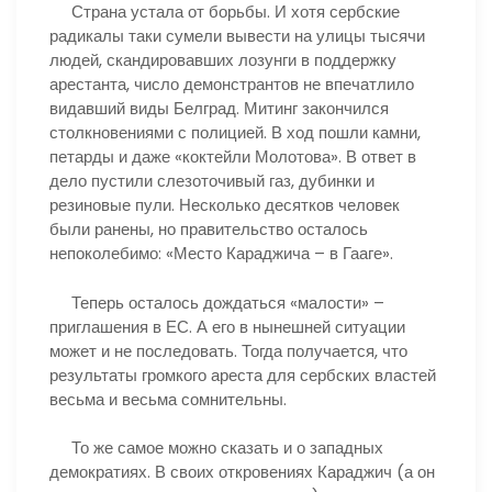
Страна устала от борьбы. И хотя сербские
радикалы таки сумели вывести на улицы тысячи
людей, скандировавших лозунги в поддержку
арестанта, число демонстрантов не впечатлило
видавший виды Белград. Митинг закончился
столкновениями с полицией. В ход пошли камни,
петарды и даже «коктейли Молотова». В ответ в
дело пустили слезоточивый газ, дубинки и
резиновые пули. Несколько десятков человек
были ранены, но правительство осталось
непоколебимо: «Место Караджича – в Гааге».
Теперь осталось дождаться «малости» –
приглашения в ЕС. А его в нынешней ситуации
может и не последовать. Тогда получается, что
результаты громкого ареста для сербских властей
весьма и весьма сомнительны.
То же самое можно сказать и о западных
демократиях. В своих откровениях Караджич (а он