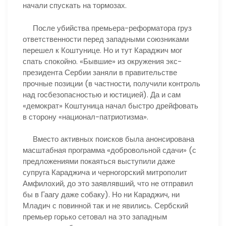
начали спускать на тормозах.
После убийства премьера-реформатора груз
ответственности перед западными союзниками
перешел к Коштунице. Но и тут Караджич мог
спать спокойно. «Бывшие» из окружения экс-
президента Сербии заняли в правительстве
прочные позиции (в частности, получили контроль
над госбезопасностью и юстицией). Да и сам
«демократ» Коштуница начал быстро дрейфовать
в сторону «национал-патриотизма».
Вместо активных поисков была анонсирована
масштабная программа «добровольной сдачи» (с
предложениями покаяться выступили даже
супруга Караджича и черногорский митрополит
Амфилохий, до это заявлявший, что не отправил
бы в Гаагу даже собаку). Но ни Караджич, ни
Младич с повинной так и не явились. Сербский
премьер горько сетовал на это западным