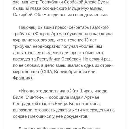
экс-министр Республики Сербской Алекс Бух и
бывший глава боснийского МИДа Мухаммед
Сакирбей. Оба – люди весьма осведомленные.
Наконец, бывший пресс-секретарь Гаагского
трибунала Флорас Артман буквально ошарашила
журналистов, заявив, что в течение 13 лет
трибунал неоднократно получал «более чем
достаточные» сведения для ареста бывшего
президента Республики Сербской. Но всякий раз,
по ее словам, в дело вмешивалась одна из стран-
миротворцев (США, Великобритания или
Франция).
«Иногда это делал лично Жак Ширак, иногда
Билл Клинтон», – сообщила мадам Артман
белградской газете «Блиц». Более того, она
выразила готовность доказать эти утверждения на
основе имеющихся у нее документов.
Выдвинула бывшая чиновница Гаагского