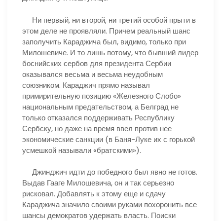
Ни первый, ни второй, ни третий особой прыти в
этом деле не проявляли. Причем реальный шанс
заполучить Караджича был, видимо, только при
Милошевиче. И то лишь потому, что бывший лидер
боснийских сербов для президента Сербии
оказывался весьма и весьма неудобным
союзником. Караджич прямо называл
примирительную позицию «Железного Слобо»
национальным предательством, а Белград не
только отказался поддерживать Республику
Сербску, но даже на время ввел против нее
экономические санкции (в Баня-Луке их с горькой
усмешкой называли «братскими»).
Джинджич идти до победного был явно не готов.
Выдав Гааге Милошевича, он и так серьезно
рисковал. Добавлять к этому еще и сдачу
Караджича значило своими руками похоронить все
шансы демократов удержать власть. Поиски