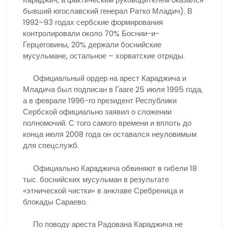
бывший югославский генерал Ратко Младич). В
1992–93 годах сербские формирования
контролировали около 70% Боснии-и-
Герцеговины, 20% держали боснийские
мусульмане, остальное – хорватские отряды.
Официальный ордер на арест Караджича и
Младича был подписан в Гааге 25 июля 1995 года,
а в феврале 1996-го президент Республики
Сербской официально заявил о сложении
полномочий. С того самого времени и вплоть до
конца июля 2008 года он оставался неуловимым
для спецслужб.
Официально Караджича обвиняют в гибели 18
тыс. боснийских мусульман в результате
«этнической чистки» в анклаве Сребреница и
блокады Сараево.
По поводу ареста Радована Караджича не