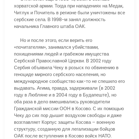
хорватской армии. Тогда при нападениях на Медак,
Читлук и Почитель в регионе были уничтожены все
сербские села. В 1998-м занял должность
начальника Главного штаба ОАК.
Но и после этого, если верить его
«почитателям», занимался убийствами,
похищениями людей и грабежом имущества
Сербской Православной Церкви. В 2002 году
Сербия объявила Чеку в розыск по обвинению в
геноциде мирного сербского населения, но
международное сообщество как-то не спешило его
выдавать. Агима, правда, задерживали (в 2002
году в Любляне и в 2004 году в Будапеште), но
оба раза в дело вмешивались руководители
Гражданской миссии ООН в Косово. С их помощью
Чеку до сих пор дышит воздухом свободы и даже
возглавляет Корпус защиты Косова – военную
структуру, созданную для легализации бойцов
ОАК после вступления в Косово войск НАТО.