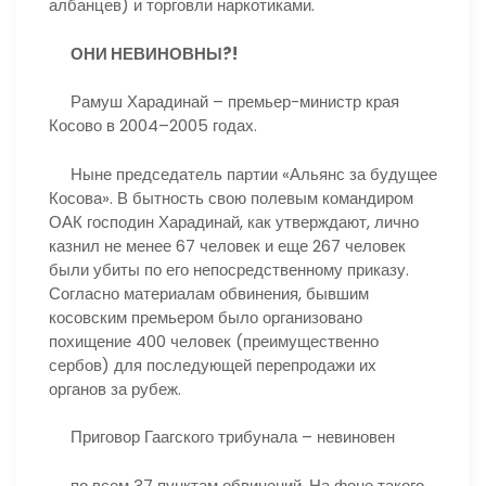
албанцев) и торговли наркотиками.
ОНИ НЕВИНОВНЫ?!
Рамуш Харадинай – премьер-министр края
Косово в 2004–2005 годах.
Ныне председатель партии «Альянс за будущее
Косова». В бытность свою полевым командиром
ОАК господин Харадинай, как утверждают, лично
казнил не менее 67 человек и еще 267 человек
были убиты по его непосредственному приказу.
Согласно материалам обвинения, бывшим
косовским премьером было организовано
похищение 400 человек (преимущественно
сербов) для последующей перепродажи их
органов за рубеж.
Приговор Гаагского трибунала – невиновен
по всем 37 пунктам обвинений. На фоне такого