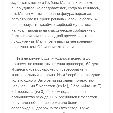
задержать некоего Грубана Малича. Каково же
было удивление следователей, когда выяснилось,
что Малич – вымышленная фигура, персонаж
популярного в Сербии романа «Герой на осле». А
все потому, что какой-то сербский журналист
написал пародию на классическое сообщение о
балканской войне в западной прессе, в которой
придуманный Малич был выставлен военным
преступником. Обвинение отозвали.
Тем не менее, судьям удалось довести до
логического конца (вынесения приговора) 68 дел.
И здесь снова обнаружился своеобразный
«национальный колорит». Из 42 сербов оправдали
только одного. Зато были признаны полностью
невиновными 5 хорватов (из 14), 3 боснийца (из 7)
и 2 косовара (из 3). Причем подавляющее
большинство осужденных боснийцев и хорватов
получили небольшие сроки или были
освобождены досрочно, так что сегодня уже