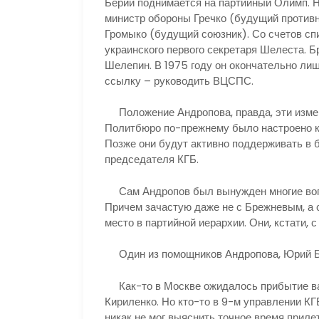
Берии поднимается на партийный Олимп. 
министр обороны Гречко (будущий противн
Громыко (будущий союзник). Со счетов с
украинского первого секретаря Шелеста. Б
Шелепин. В 1975 году он окончательно лиш
ссылку – руководить ВЦСПС.
Положение Андропова, правда, эти измен
Политбюро по-прежнему было настроено к
Позже они будут активно поддерживать в б
председателя КГБ.
Сам Андропов был вынужден многие вопр
Причем зачастую даже не с Брежневым, а 
место в партийной иерархии. Они, кстати,
Один из помощников Андропова, Юрий Бе
Как-то в Москве ожидалось прибытие важ
Кириленко. Но кто-то в 9-м управлении КГ
никак не мог выяснить точное время прилет