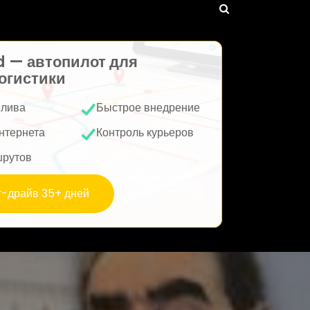
d — автопилот для
огистики
плива
Быстрое внедрение
нтернета
Контроль курьеров
шрутов
т-драйв 35+ дней