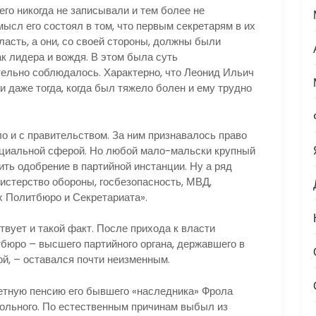
го никогда не записывали и тем более не
ысл его состоял в том, что первым секретарям в их
ласть, а они, со своей стороны, должны были
ак лидера и вождя. В этом была суть
тельно соблюдалось. Характерно, что Леонид Ильич
 даже тогда, когда был тяжело болен и ему трудно
и с правительством. За ним признавалось право
оциальной сферой. Но любой мало-мальски крупный
ть одобрение в партийной инстанции. Ну а ряд
истерство обороны, госбезопасность, МВД,
х Политбюро и Секретариата».
ует и такой факт. После прихода к власти
тбюро – высшего партийного органа, державшего в
ой, – оставался почти неизменным.
ную пенсию его бывшего «наследника» Фрола
больного. По естественным причинам выбыл из