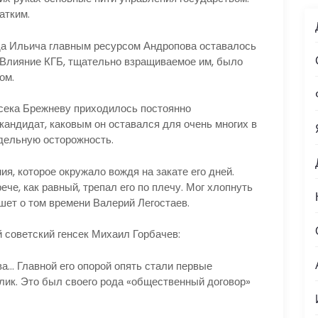
атким.
 Ильича главным ресурсом Андропова оставалось
. Влияние КГБ, тщательно взращиваемое им, было
ом.
ека Брежневу приходилось постоянно
кандидат, каковым он оставался для очень многих в
дельную осторожность.
я, которое окружало вождя на закате его дней.
че, как равный, трепал его по плечу. Мог хлопнуть
ишет о том времени Валерий Легостаев.
советский генсек Михаил Горбачев:
… Главной его опорой опять стали первые
лик. Это был своего рода «общественный договор»