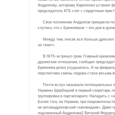
Андропову, которому Кириленко устроил ф
председатель КГБ слег с сердечным прист
Свое положение Андропов прекрасно пони
случись что с Брежневым – его дни в дол
Между тем, генсек все больше дряхлел и
не тянет».
В 1975-м грянул гром. Главный кремлевс
дружеские отношения, сообщил председат
Брежнева резко ухудшилось. А на февраль
перспектива смены лидера стала весьма в
Почти вслух называли потенциальных пр
Украины Щербицкий и первый секретарь л
группировка в партаппарате. Наладить с «
Более того, на Украине, при покровительст
не антиандроповский «заповедник». Даже 
подчиненный Андропова) Виталий Федорчу