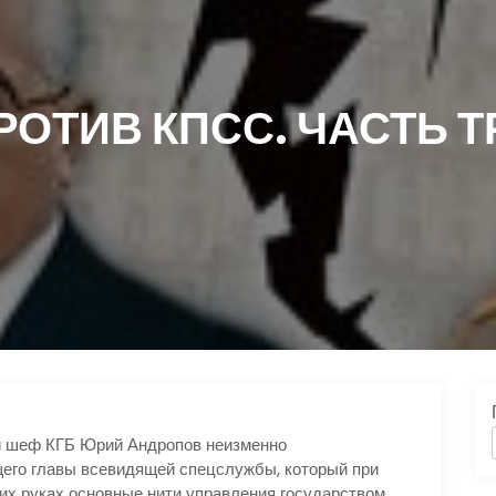
РОТИВ КПСС. ЧАСТЬ 
 шеф КГБ Юрий Андропов неизменно
щего главы всевидящей спецслужбы, который при
х руках основные нити управления государством.