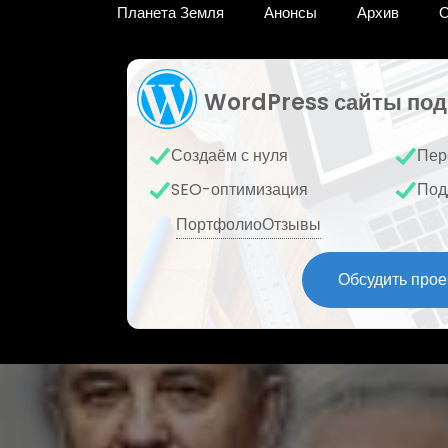
Планета Земля
Анонсы
Архив
О
WordPress сайты под
Создаём с нуля
Пер
SEO-оптимизация
Под
Портфолио
Отзывы
Обсудить прое