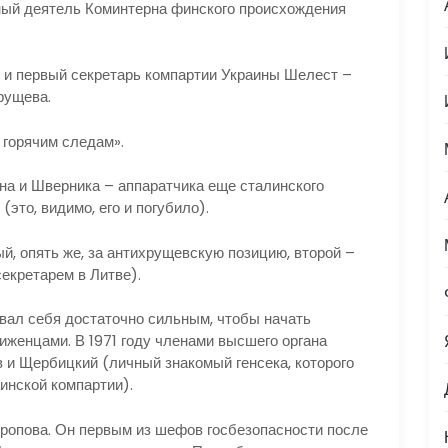
ный деятель Коминтерна финского происхождения
и первый секретарь компартии Украины Шелест –
рущева.
 горячим следам».
а и Шверника – аппаратчика еще сталинского
(это, видимо, его и погубило).
 опять же, за антихрущевскую позицию, второй –
секретарем в Литве).
ал себя достаточно сильным, чтобы начать
женцами. В 1971 году членами высшего органа
в и Щербицкий (личный знакомый генсека, которого
инской компартии).
ропова. Он первым из шефов госбезопасности после