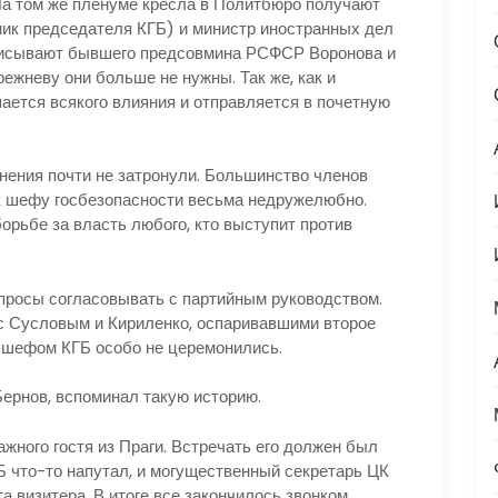
На том же пленуме кресла в Политбюро получают
ик председателя КГБ) и министр иностранных дел
писывают бывшего предсовмина РСФСР Воронова и
режневу они больше не нужны. Так же, как и
ается всякого влияния и отправляется в почетную
ения почти не затронули. Большинство членов
 шефу госбезопасности весьма недружелюбно.
орьбе за власть любого, кто выступит против
осы согласовывать с партийным руководством.
с Сусловым и Кириленко, оспаривавшими второе
 с шефом КГБ особо не церемонились.
рнов, вспоминал такую историю.
ного гостя из Праги. Встречать его должен был
Б что-то напутал, и могущественный секретарь ЦК
а визитера. В итоге все закончилось звонком