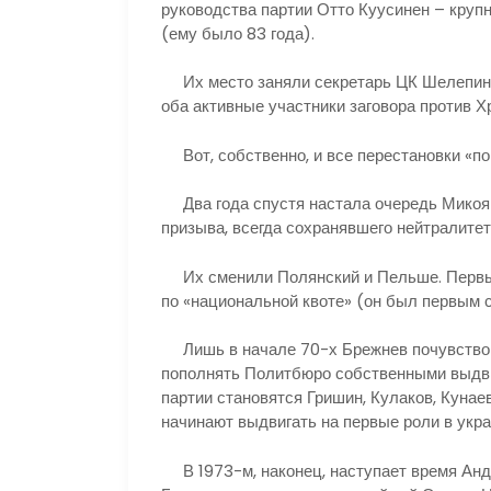
руководства партии Отто Куусинен – круп
(ему было 83 года).
Их место заняли секретарь ЦК Шелепин 
оба активные участники заговора против Х
Вот, собственно, и все перестановки «по
Два года спустя настала очередь Микоян
призыва, всегда сохранявшего нейтралитет 
Их сменили Полянский и Пельше. Первый,
по «национальной квоте» (он был первым 
Лишь в начале 70-х Брежнев почувствов
пополнять Политбюро собственными выдви
партии становятся Гришин, Кулаков, Кунае
начинают выдвигать на первые роли в укра
В 1973-м, наконец, наступает время Анд