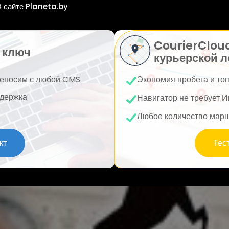
 сайте Planeta.by
CourierClou
 ключ
курьерской л
еносим с любой CMS
Экономия пробега и то
держка
Навигатор не требует И
Любое количество мар
кт
Тес