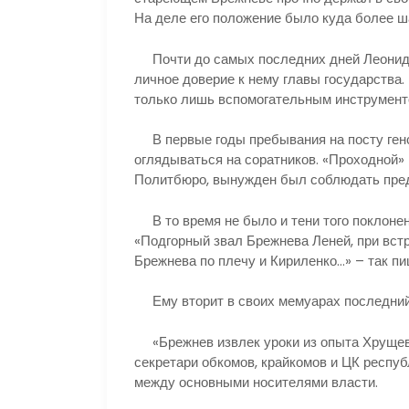
На деле его положение было куда более ш
Почти до самых последних дней Леонида
личное доверие к нему главы государства
только лишь вспомогательным инструмент
В первые годы пребывания на посту генс
оглядываться на соратников. «Проходной» 
Политбюро, вынужден был соблюдать пре
В то время не было и тени того поклонени
«Подгорный звал Брежнева Леней, при встре
Брежнева по плечу и Кириленко…» – так п
Ему вторит в своих мемуарах последний 
«Брежнев извлек уроки из опыта Хрущева
секретари обкомов, крайкомов и ЦК респуб
между основными носителями власти.