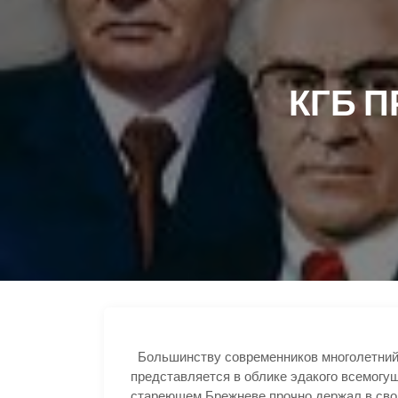
КГБ П
Большинству современников многолетний
представляется в облике эдакого всемогу
стареющем Брежневе прочно держал в свои