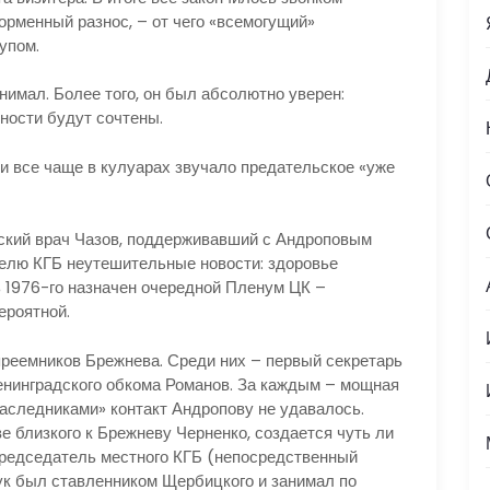
орменный разнос, – от чего «всемогущий»
упом.
мал. Более того, он был абсолютно уверен:
жности будут сочтены.
 все чаще в кулуарах звучало предательское «уже
кий врач Чазов, поддерживавший с Андроповым
елю КГБ неутешительные новости: здоровье
 1976-го назначен очередной Пленум ЦК –
ероятной.
еемников Брежнева. Среди них – первый секретарь
енинградского обкома Романов. За каждым – мощная
наследниками» контакт Андропову не удавалось.
ве близкого к Брежневу Черненко, создается чуть ли
председатель местного КГБ (непосредственный
к был ставленником Щербицкого и занимал по