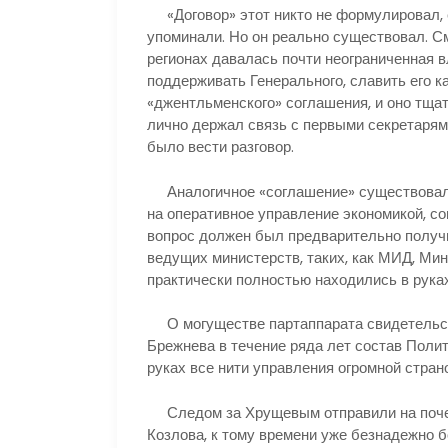
«Договор» этот никто не формулировал, е
упоминали. Но он реально существовал. См
регионах давалась почти неограниченная в
поддерживать Генерального, славить его к
«джентльменского» соглашения, и оно тща
лично держал связь с первыми секретарями
было вести разговор.
Аналогичное «соглашение» существовало 
на оперативное управление экономикой, с
вопрос должен был предварительно получи
ведущих министерств, таких, как МИД, Мин
практически полностью находились в рука
О могуществе партаппарата свидетельств
Брежнева в течение ряда лет состав Поли
руках все нити управления огромной стран
Следом за Хрущевым отправили на почет
Козлова, к тому времени уже безнадежно 