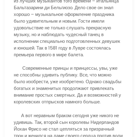
из лучших музыкантов того времени – итальянца
Бальтазарини ди Бельгиозо. Дело свое он знал
хорошо – музыкальное оформление праздника
было удивительным и новым. Гости имели
удовольствие не только слушать прекрасную
музыку, но и наблюдать чудесный танец в
исполнении специально подготовленных девушек
и юношей. Так в 1581 году в Лувре состоялась
премьера первого в мире балета.
Современные принцы и принцессы, увы, уже
не способны удивить публику. Все, что можно
было изобрести, уже изобретено. Однако свадьбы
богатых и знаменитых продолжают привлекать
внимание простых смертных. Да и возможностей у
королевских отпрысков намного больше.
А вот неравным браком сегодня уже никого не
удивишь. Так, второй сын королевы Нидерландов
Йохан Фрисо не стал цепляться за призрачный
трон и женился на даме своего сердца против воли