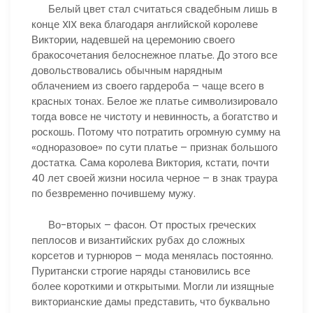
Белый цвет стал считаться свадебным лишь в
конце XIX века благодаря английской королеве
Виктории, надевшей на церемонию своего
бракосочетания белоснежное платье. До этого все
довольствовались обычным нарядным
облачением из своего гардероба – чаще всего в
красных тонах. Белое же платье символизировало
тогда вовсе не чистоту и невинность, а богатство и
роскошь. Потому что потратить огромную сумму на
«одноразовое» по сути платье – признак большого
достатка. Сама королева Виктория, кстати, почти
40 лет своей жизни носила черное – в знак траура
по безвременно почившему мужу.
Во-вторых – фасон. От простых греческих
пеплосов и византийских рубах до сложных
корсетов и турнюров – мода менялась постоянно.
Пуритански строгие наряды становились все
более короткими и открытыми. Могли ли изящные
викторианские дамы представить, что буквально