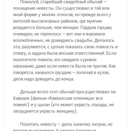
Пожалуй, старейший свадебный обычай –
похищение невесты. Он существовал в той или
иной форме у многих этносов, но прежде всего у
жителей высокогорных районов, где мужчин
рождается больше, чем женщин. Гордым горцам,
очевидно, не терпелось – вот они и воровали
возлюбленных, не дожидаясь свадьбы. Делалось
это, разумеется, с целью показать свою ловкость и
отвагу, и задача была весьма ответственной. Если
похитителя ловили, его ожидало суровое
наказание, даже если невеста была не против. Как
говорится, назвался груздем – полезай в кузов,
дела надо доводить до конца.
Дольше всего этот обычай просуществовал на
Кавказе (фильм «Кавказская пленница» все
помнят) и у цыган (кто может украсть лошадь, не
затруднится украсть женщину).
Похитить невесту – дело, конечно, хитрое, но
вполне выполнимое. У народа тораджи в