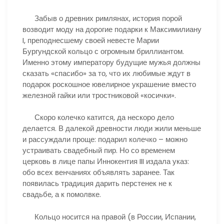
Забыв о древних римлянах, история порой
возводит моду на дорогие подарки к Максимилиану
I, преподнесшему своей невесте Марии
Бургундской кольцо с огромным бриллиантом.
Именно этому императору будущие мужья должны
сказать «спасибо» за то, что их любимые ждут в
подарок роскошное ювелирное украшение вместо
железной гайки или тростниковой «косички».
Скоро колечко катится, да нескоро дело
делается. В далекой древности люди жили меньше
и рассуждали проще: подарил колечко – можно
устраивать свадебный пир. Но со временем
церковь в лице папы Иннокентия III издала указ:
обо всех венчаниях объявлять заранее. Так
появилась традиция дарить перстенек не к
свадьбе, а к помолвке.
Кольцо носится на правой (в России, Испании,