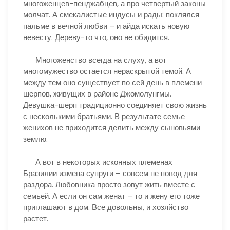
многоженцев-пенджабцев, а про четвертый законы
молчат. А смекалистые индусы и рады: поклялся
пальме в вечной любви – и айда искать новую
невесту. Дереву-то что, оно не обидится.
Многоженство всегда на слуху, а вот
многомужество остается нераскрытой темой. А
между тем оно существует по сей день в племени
шерпов, живущих в районе Джомолунгмы.
Девушка-шерп традиционно соединяет свою жизнь
с несколькими братьями. В результате семье
женихов не приходится делить между сыновьями
землю.
А вот в некоторых исконных племенах
Бразилии измена супруги – совсем не повод для
раздора. Любовника просто зовут жить вместе с
семьей. А если он сам женат – то и жену его тоже
приглашают в дом. Все довольны, и хозяйство
растет.