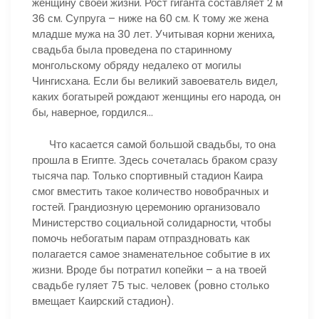
женщину своей жизни. Рост гиганта составляет 2 м
36 см. Супруга – ниже на 60 см. К тому же жена
младше мужа на 30 лет. Учитывая корни жениха,
свадьба была проведена по старинному
монгольскому обряду недалеко от могилы
Чингисхана. Если бы великий завоеватель видел,
каких богатырей рождают женщины его народа, он
бы, наверное, гордился…
Что касается самой большой свадьбы, то она
прошла в Египте. Здесь сочеталась браком сразу
тысяча пар. Только спортивный стадион Каира
смог вместить такое количество новобрачных и
гостей. Грандиозную церемонию организовало
Министерство социальной солидарности, чтобы
помочь небогатым парам отпраздновать как
полагается самое знаменательное событие в их
жизни. Вроде бы потратил копейки – а на твоей
свадьбе гуляет 75 тыс. человек (ровно столько
вмещает Каирский стадион).