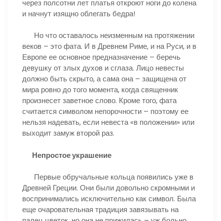
через полсотни лет платья откроют ноги до колена
и начнут изящно облегать бедра!
Но что оставалось неизменным на протяжении
веков – это фата. И в Древнем Риме, и на Руси, и в
Европе ее основное предназначение – беречь
девушку от злых духов и сглаза. Лицо невесты
должно быть скрыто, а сама она – защищена от
мира ровно до того момента, когда священник
произнесет заветное слово. Кроме того, фата
считается символом непорочности – поэтому ее
нельзя надевать, если невеста «в положении» или
выходит замуж второй раз.
Непростое украшение
Первые обручальные кольца появились уже в
Древней Греции. Они были довольно скромными и
воспринимались исключительно как символ. Была
еще очаровательная традиция завязывать на
палец цветок, но она не прижилась – уж больно