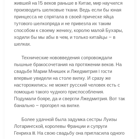
жившей на 15 веков раньше в Китае, мир научился
производить шелковые ткани. Ведь если бы юная
принцесса не спрятала в своей прическе яйца
тутового шелкопряда и не привезла их таким
способом к своему жениху, королю малой Бухары,
ходили бы мы абы в чем, и только китайцы – в
шелках.
Технические нововведения сопровождали
пышные бракосочетания на протяжении веков. На
свадьбе Марии Мнишек и Лжедмитрия I гости
впервые увидели на столе вилку. И сразу же
насторожились: не может русский человек есть с
помощью такого чудного приспособления.
Подумали бояре, да и свергли Лжедмитрия. Вот так
банально – прогорел на вилке.
Более удачной была задумка сестры Луизы
Лотарингской, королевы Франции и супруги
Генриха III. На свою свадьбу она пригласила одного