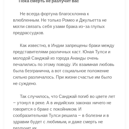
Пока смерть не разлучит вас
Не всегда фортуна благосклонна к
влюбленным. Не только Ромео и Джульетта не
могли связать себя узами брака из-за глупых
предрассудков.
Как известно, в Индии запрещены браки между
представителями различных каст. Юная Тулси и
молодой Санджай из города Ананды очень
печалились по этому поводу. Их взаимная любовь
была безгранична, а вот социальное положение
сильно различалось. При жизни счастье им было
не суждено.
Так случилось, что Санджай погиб во цвете лет
– утонул в реке. А в индийских законах ничего не
говорится о браке с покойником. И
сообразительная Тулси решила – в болезни и в
здравии будет с любимым, и даже смерть не
разлучит их.