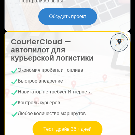
Портфолио
Отзывы
ю
Обсудить проект
CourierCloud —
автопилот для
курьерской логистики
Экономия пробега и топлива
Быстрое внедрение
Навигатор не требует Интернета
Контроль курьеров
Любое количество маршрутов
Тест-драйв 35+ дней