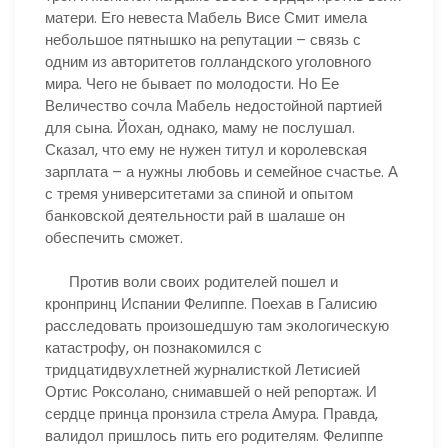
матери. Его невеста Мабель Висе Смит имела
небольшое пятнышко на репутации – связь с
одним из авторитетов голландского уголовного
мира. Чего не бывает по молодости. Но Ее
Величество сочла Мабель недостойной партией
для сына. Йохан, однако, маму не послушал.
Сказал, что ему не нужен титул и королевская
зарплата – а нужны любовь и семейное счастье. А
с тремя университетами за спиной и опытом
банковской деятельности рай в шалаше он
обеспечить сможет.
Против воли своих родителей пошел и
кронпринц Испании Фелиппе. Поехав в Галисию
расследовать произошедшую там экологическую
катастрофу, он познакомился с
тридцатидвухлетней журналисткой Летисией
Ортис Роксолано, снимавшей о ней репортаж. И
сердце принца пронзила стрела Амура. Правда,
валидол пришлось пить его родителям. Фелиппе