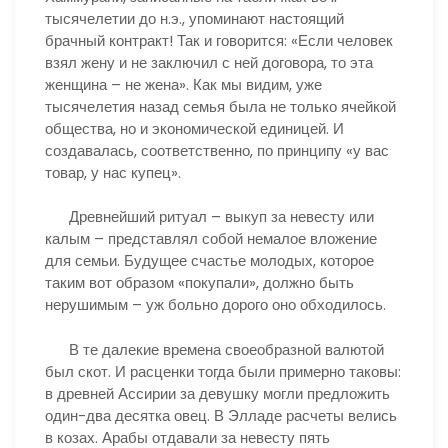
тысячелетии до н.э., упоминают настоящий
брачный контракт! Так и говорится: «Если человек
взял жену и не заключил с ней договора, то эта
женщина – не жена». Как мы видим, уже
тысячелетия назад семья была не только ячейкой
общества, но и экономической единицей. И
создавалась, соответственно, по принципу «у вас
товар, у нас купец».
Древнейший ритуал – выкуп за невесту или
калым – представлял собой немалое вложение
для семьи. Будущее счастье молодых, которое
таким вот образом «покупали», должно быть
нерушимым – уж больно дорого оно обходилось.
В те далекие времена своеобразной валютой
был скот. И расценки тогда были примерно таковы:
в древней Ассирии за девушку могли предложить
один-два десятка овец. В Элладе расчеты велись
в козах. Арабы отдавали за невесту пять