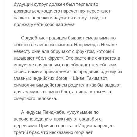
будущий супруг должен был терпеливо
дожидаться, когда его нареченная перестанет
пачкать пеленки и научится всему тому, что
должна уметь хорошая жена.
Свадебные традиции бывают смешными, но
обычно не лишены смысла. Например, в Непале
невесту сначала обручают с фруктом, который
называют «бел-фрукт». Это растение считается в
индуизме священным, оно обладает целебными
свойствами и принадлежит по преданию одному из
главных индийских богов – Шиве. Таким вот
символичным действием родители как бы выдают
дочь замуж за самого бога, а лишь потом – за
смертного человека.
А индусы Пенджаба, мусульмане по
вероисповеданию, практикуют свадьбы с
деревьями. Причина проста: в Индии запрещен
третий брак, что несказанно огорчает