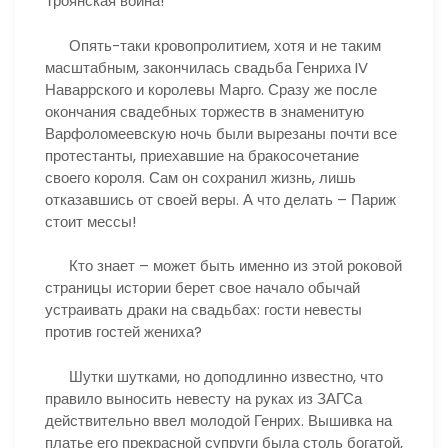
Троянская война!
Опять-таки кровопролитием, хотя и не таким
масштабным, закончилась свадьба Генриха IV
Наваррского и королевы Марго. Сразу же после
окончания свадебных торжеств в знаменитую
Варфоломеевскую ночь были вырезаны почти все
протестанты, приехавшие на бракосочетание
своего короля. Сам он сохранил жизнь, лишь
отказавшись от своей веры. А что делать – Париж
стоит мессы!
Кто знает – может быть именно из этой роковой
страницы истории берет свое начало обычай
устраивать драки на свадьбах: гости невесты
против гостей жениха?
Шутки шутками, но доподлинно известно, что
правило выносить невесту на руках из ЗАГСа
действительно ввел молодой Генрих. Вышивка на
платье его прекрасной супруги была столь богатой,