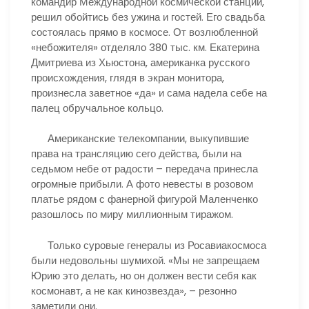
командир Международной космической станции,
решил обойтись без ужина и гостей. Его свадьба
состоялась прямо в космосе. От возлюбленной
«небожителя» отделяло 380 тыс. км. Екатерина
Дмитриева из Хьюстона, американка русского
происхождения, глядя в экран монитора,
произнесла заветное «да» и сама надела себе на
палец обручальное кольцо.
Американские телекомпании, выкупившие
права на трансляцию сего действа, были на
седьмом небе от радости – передача принесла
огромные прибыли. А фото невесты в розовом
платье рядом с фанерной фигурой Маленченко
разошлось по миру миллионным тиражом.
Только суровые генералы из Росавиакосмоса
были недовольны шумихой. «Мы не запрещаем
Юрию это делать, но он должен вести себя как
космонавт, а не как кинозвезда», – резонно
заметили они.