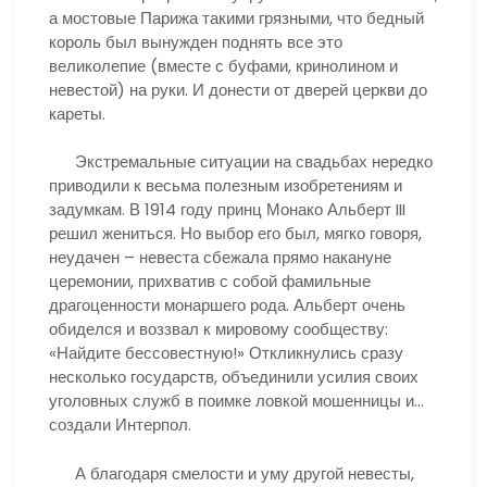
а мостовые Парижа такими грязными, что бедный
король был вынужден поднять все это
великолепие (вместе с буфами, кринолином и
невестой) на руки. И донести от дверей церкви до
кареты.
Экстремальные ситуации на свадьбах нередко
приводили к весьма полезным изобретениям и
задумкам. В 1914 году принц Монако Альберт III
решил жениться. Но выбор его был, мягко говоря,
неудачен – невеста сбежала прямо накануне
церемонии, прихватив с собой фамильные
драгоценности монаршего рода. Альберт очень
обиделся и воззвал к мировому сообществу:
«Найдите бессовестную!» Откликнулись сразу
несколько государств, объединили усилия своих
уголовных служб в поимке ловкой мошенницы и…
создали Интерпол.
А благодаря смелости и уму другой невесты,