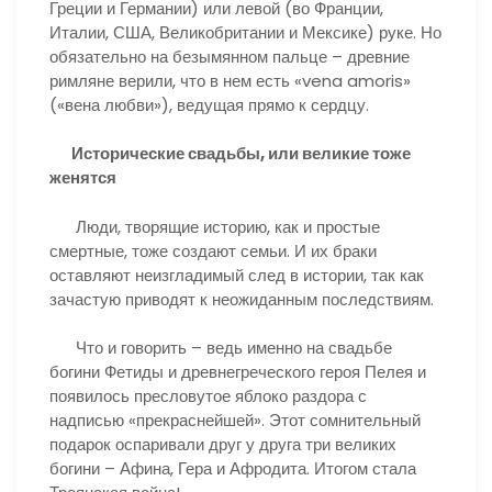
Греции и Германии) или левой (во Франции,
Италии, США, Великобритании и Мексике) руке. Но
обязательно на безымянном пальце – древние
римляне верили, что в нем есть «vena amoris»
(«вена любви»), ведущая прямо к сердцу.
Исторические свадьбы, или великие тоже
женятся
Люди, творящие историю, как и простые
смертные, тоже создают семьи. И их браки
оставляют неизгладимый след в истории, так как
зачастую приводят к неожиданным последствиям.
Что и говорить – ведь именно на свадьбе
богини Фетиды и древнегреческого героя Пелея и
появилось пресловутое яблоко раздора с
надписью «прекраснейшей». Этот сомнительный
подарок оспаривали друг у друга три великих
богини – Афина, Гера и Афродита. Итогом стала