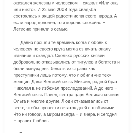
оказался железным человеком – сказал: «Или она,
или никто». И 22 мая 2004 года свадьба
состоялась к вящей радости испанского народа. А
если народ доволен, то и королю спокойно –
Летисию приняли в семью.
Давно прошли те времена, когда любовь к
человеку не своего круга могла означать опалу,
изгнание и скандал. Сколько русских князей
добровольно отказывались от титулов и богатств и
были вынуждены бежать из страны как
преступники лишь потому, что любили «не тех»
женщин. Даже Великий князь Михаил, родной брат
Николая II, не избежал преследований. А до него –
Великий князь Павел, сестра царя Великая княгиня
Ольга и многие другие. Люди отказывались от
всего, чтобы провести остаток дней с любимыми.
Что ни говори, а миром всегда – и вчера, и сегодня
– правит Любовь.