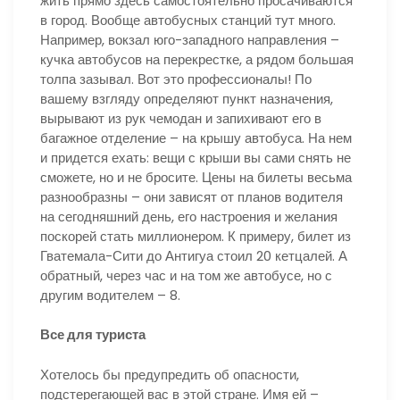
жить прямо здесь самостоятельно просачиваются
в город. Вообще автобусных станций тут много.
Например, вокзал юго-западного направления –
кучка автобусов на перекрестке, а рядом большая
толпа зазывал. Вот это профессионалы! По
вашему взгляду определяют пункт назначения,
вырывают из рук чемодан и запихивают его в
багажное отделение – на крышу автобуса. На нем
и придется ехать: вещи с крыши вы сами снять не
сможете, но и не бросите. Цены на билеты весьма
разнообразны – они зависят от планов водителя
на сегодняшний день, его настроения и желания
поскорей стать миллионером. К примеру, билет из
Гватемала-Сити до Антигуа стоил 20 кетцалей. А
обратный, через час и на том же автобусе, но с
другим водителем – 8.
Все для туриста
Хотелось бы предупредить об опасности,
подстерегающей вас в этой стране. Имя ей –