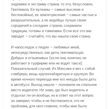
эндемике и экстриму страна, то это, безусловно,
Гватемала. Ее вулканы – самые высокие и
беспокойные, ее землетрясения – самые частые и
разрушительные, а ее индейцы лучше своих
сородичей в соседних странах сохранили
традиции, тотемы и томагавки. Если все это вас
заводит – считайте, что вы нашли свою страну.
И напоследок о людях – любимых мной,
непосредственных, как дети, гватемальцах.
Добрых и отзывчивых (если они, конечно, не
работают в турфирме или не водят такси).
Показательный случай. Из Мексики я вез с собой
сомбреро, вещь крупногабаритную и хрупкую. Во
время ночного переезда мне его некуда было деть
в автобусе. Выход нашли – положили на спальное
место водителя. Не знаю, где был водитель и
отдыхал ли он вообще, но в ответ на этот вопрос
он заверил, чтобы я не беспокоился, это не
проблема, для него главное, чтобы мне было