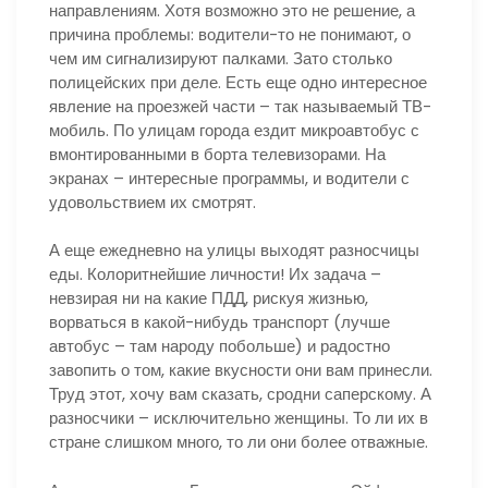
направлениям. Хотя возможно это не решение, а
причина проблемы: водители-то не понимают, о
чем им сигнализируют палками. Зато столько
полицейских при деле. Есть еще одно интересное
явление на проезжей части – так называемый ТВ-
мобиль. По улицам города ездит микроавтобус с
вмонтированными в борта телевизорами. На
экранах – интересные программы, и водители с
удовольствием их смотрят.
А еще ежедневно на улицы выходят разносчицы
еды. Колоритнейшие личности! Их задача –
невзирая ни на какие ПДД, рискуя жизнью,
ворваться в какой-нибудь транспорт (лучше
автобус – там народу побольше) и радостно
завопить о том, какие вкусности они вам принесли.
Труд этот, хочу вам сказать, сродни саперскому. А
разносчики – исключительно женщины. То ли их в
стране слишком много, то ли они более отважные.