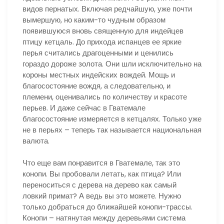
видов пернатых. Включая редчайшую, уже почти
вымершую, но каким-то чудным образом
появившуюся вновь священную для индейцев
птицу кетцаль. До прихода испанцев ее яркие
перья считались драгоценными и ценились
гораздо дороже золота. Они шли исключительно на
короны местных индейских вождей. Мощь и
благосостояние вождя, а следовательно, и
племени, оценивались по количеству и красоте
перьев. И даже сейчас в Гватемале
благосостояние измеряется в кетцалях. Только уже
не в перьях – теперь так называется национальная
валюта.
Что еще вам понравится в Гватемале, так это
конопи. Вы пробовали летать, как птица? Или
переноситься с дерева на дерево как самый
ловкий примат? А ведь вы это можете. Нужно
только добраться до ближайшей конопи-трассы.
Конопи – натянутая между деревьями система