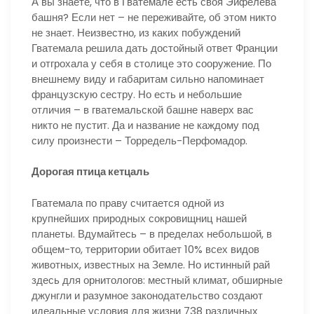
А вы знаете, что в Гватемале есть своя Эйфелева
башня? Если нет – не переживайте, об этом никто
не знает. Неизвестно, из каких побуждений
Гватемала решила дать достойный ответ Франции
и отгрохала у себя в столице это сооружение. По
внешнему виду и габаритам сильно напоминает
французскую сестру. Но есть и небольшие
отличия – в гватемальской башне наверх вас
никто не пустит. Да и название не каждому под
силу произнести – Торредель-Перфомадор.
Дорогая птица кетцаль
Гватемала по праву считается одной из
крупнейших природных сокровищниц нашей
планеты. Вдумайтесь – в пределах небольшой, в
общем-то, территории обитает 10% всех видов
животных, известных на Земле. Но истинный рай
здесь для орнитологов: местный климат, обширные
джунгли и разумное законодательство создают
идеальные условия для жизни 738 различных