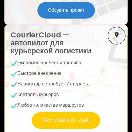
ю
Обсудить проект
CourierCloud —
автопилот для
курьерской логистики
Экономия пробега и топлива
Быстрое внедрение
Навигатор не требует Интернета
Контроль курьеров
Любое количество маршрутов
Тест-драйв 35+ дней