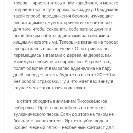
тросов – пристегнитесь к ним карабином, и можете
отправляться в путь прямо по воздуху. Придумали
такой способ передвижения биологи, изучавшие
непроходимые джунгли, причем исключительно
для того, чтобы сохранить себе жизнь: джунгли
были битком набиты ядовитыми паразитами и
хищными животными. Теперь же катание на тросах
превратилось в развлечение. Осматривать лес,
перемещаясь зигзагами с дерева на дерево, как
минимум необычно и непривычно. А кроме того,
полет обеспечит вам запас адреналина на пару
дней вперед – лететь будете на высоте 30–50 м
без особой страховки. Ну а что ждет вас внизу в
случае чего – фантазия подскажет.
Не стоит обходить вниманием Тихоокеанское
побережье. Просто поваляйтесь на пляже из
вулканического песка. Если до этого на таком не
бывали – впечатлитесь. Ярко-голубая вода и
иссиня-черный пляж – необычный контраст для