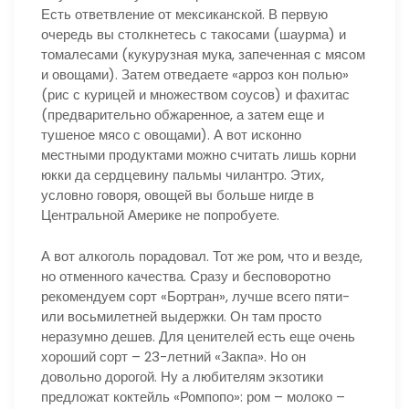
Есть ответвление от мексиканской. В первую
очередь вы столкнетесь с такосами (шаурма) и
томалесами (кукурузная мука, запеченная с мясом
и овощами). Затем отведаете «арроз кон полью»
(рис с курицей и множеством соусов) и фахитас
(предварительно обжаренное, а затем еще и
тушеное мясо с овощами). А вот исконно
местными продуктами можно считать лишь корни
юкки да сердцевину пальмы чилантро. Этих,
условно говоря, овощей вы больше нигде в
Центральной Америке не попробуете.
А вот алкоголь порадовал. Тот же ром, что и везде,
но отменного качества. Сразу и бесповоротно
рекомендуем сорт «Бортран», лучше всего пяти-
или восьмилетней выдержки. Он там просто
неразумно дешев. Для ценителей есть еще очень
хороший сорт – 23-летний «Закпа». Но он
довольно дорогой. Ну а любителям экзотики
предложат коктейль «Ромпопо»: ром – молоко –