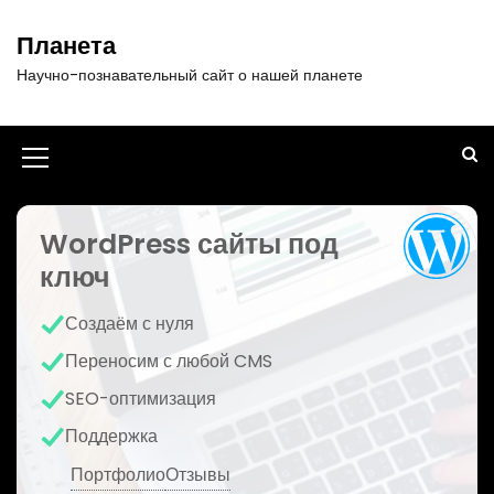
П
е
Планета
р
Научно-познавательный сайт о нашей планете
е
й
т
и
И
к
к
с
о
WordPress сайты под
о
д
ключ
н
е
р
к
Создаём с нуля
ж
а
и
Переносим с любой CMS
м
м
SEO-оптимизация
о
е
м
Поддержка
у
н
Портфолио
Отзывы