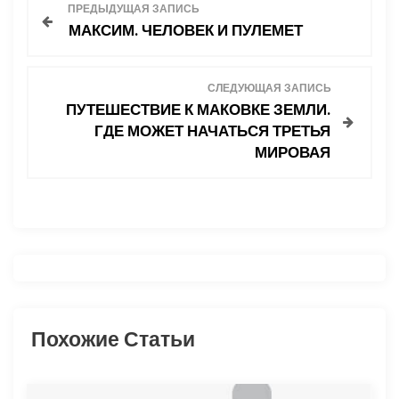
Н
ПРЕДЫДУЩАЯ ЗАПИСЬ
МАКСИМ. ЧЕЛОВЕК И ПУЛЕМЕТ
а
в
СЛЕДУЮЩАЯ ЗАПИСЬ
ПУТЕШЕСТВИЕ К МАКОВКЕ ЗЕМЛИ.
и
ГДЕ МОЖЕТ НАЧАТЬСЯ ТРЕТЬЯ
МИРОВАЯ
г
а
ц
и
я
Похожие Статьи
п