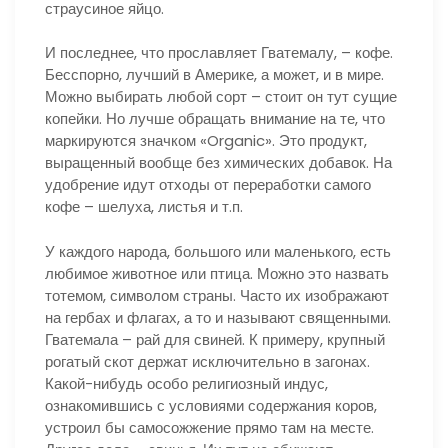
страусиное яйцо.
И последнее, что прославляет Гватемалу, – кофе.
Бесспорно, лучший в Америке, а может, и в мире.
Можно выбирать любой сорт – стоит он тут сущие
копейки. Но лучше обращать внимание на те, что
маркируются значком «Organic». Это продукт,
выращенный вообще без химических добавок. На
удобрение идут отходы от переработки самого
кофе – шелуха, листья и т.п.
У каждого народа, большого или маленького, есть
любимое животное или птица. Можно это назвать
тотемом, символом страны. Часто их изображают
на гербах и флагах, а то и называют священными.
Гватемала – рай для свиней. К примеру, крупный
рогатый скот держат исключительно в загонах.
Какой-нибудь особо религиозный индус,
ознакомившись с условиями содержания коров,
устроил бы самосожжение прямо там на месте.