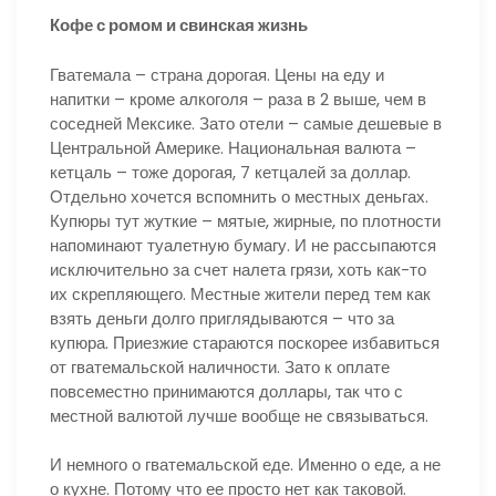
Кофе с ромом и свинская жизнь
Гватемала – страна дорогая. Цены на еду и
напитки – кроме алкоголя – раза в 2 выше, чем в
соседней Мексике. Зато отели – самые дешевые в
Центральной Америке. Национальная валюта –
кетцаль – тоже дорогая, 7 кетцалей за доллар.
Отдельно хочется вспомнить о местных деньгах.
Купюры тут жуткие – мятые, жирные, по плотности
напоминают туалетную бумагу. И не рассыпаются
исключительно за счет налета грязи, хоть как-то
их скрепляющего. Местные жители перед тем как
взять деньги долго приглядываются – что за
купюра. Приезжие стараются поскорее избавиться
от гватемальской наличности. Зато к оплате
повсеместно принимаются доллары, так что с
местной валютой лучше вообще не связываться.
И немного о гватемальской еде. Именно о еде, а не
о кухне. Потому что ее просто нет как таковой.