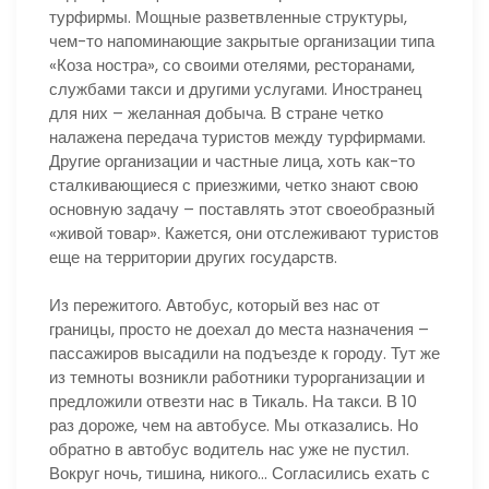
турфирмы. Мощные разветвленные структуры,
чем-то напоминающие закрытые организации типа
«Коза ностра», со своими отелями, ресторанами,
службами такси и другими услугами. Иностранец
для них – желанная добыча. В стране четко
налажена передача туристов между турфирмами.
Другие организации и частные лица, хоть как-то
сталкивающиеся с приезжими, четко знают свою
основную задачу – поставлять этот своеобразный
«живой товар». Кажется, они отслеживают туристов
еще на территории других государств.
Из пережитого. Автобус, который вез нас от
границы, просто не доехал до места назначения –
пассажиров высадили на подъезде к городу. Тут же
из темноты возникли работники турорганизации и
предложили отвезти нас в Тикаль. На такси. В 10
раз дороже, чем на автобусе. Мы отказались. Но
обратно в автобус водитель нас уже не пустил.
Вокруг ночь, тишина, никого… Согласились ехать с