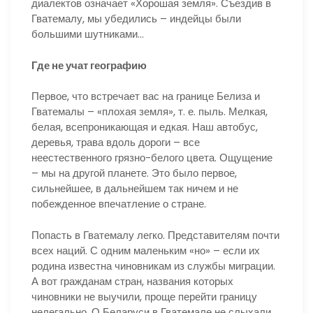
диалектов означает «Хорошая земля». Съездив в
Гватемалу, мы убедились – индейцы были
большими шутниками…
Где не учат географию
Первое, что встречает вас на границе Белиза и
Гватемалы – «плохая земля», т. е. пыль. Мелкая,
белая, всепроникающая и едкая. Наш автобус,
деревья, трава вдоль дороги – все
неестественного грязно-белого цвета. Ощущение
– мы на другой планете. Это было первое,
сильнейшее, в дальнейшем так ничем и не
побежденное впечатление о стране.
Попасть в Гватемалу легко. Представителям почти
всех наций. С одним маленьким «но» – если их
родина известна чиновникам из службы миграции.
А вот гражданам стран, названия которых
чиновники не выучили, проще перейти границу
нелегально. О Беларуси в Гватемале не слыхали.