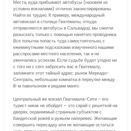
Места, куда прибывают автобусы (назовем их
условно вокзалами) отлично законспирированы.
Найти их трудно. К примеру, международный
автовокзал в столице Гватемалы, откуда
отправляются автобусы в Сальвадор, мы смогли
разыскать только с помощью нанятого проводника.
Все попытки попасть туда самостоятельно, с
ежеминутными подсказками измученного нашими
расспросами местного населения, так и не
увенчались успехом. Если судьбе будет угодно ни
с того ни с сего забросить вас в Гватемалу,
запомните этот тайный адрес: рынок Меркадо-
Сентраль, небольшая комнатка в переулке между
8-м павильоном и рядами манго.
Центральный же вокзал Гватемала-Сити – его
турист никак не обойдет – это сарай с решеткой на
дверях, охраняемый странным субъектом с
бандитской рожей и ружьем наперевес. Желающие
совершить пересадку или не желающие остаться