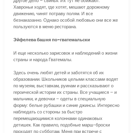
Другое дело – свинья. Их тут не обижают.
Хавроньи ходят, где хотят, мешают дорожному
движению, чинят потраву полям. И все
безнаказанно. Однако особой любовью они все же
пользуются в меню ресторана.
Эйфелева башня по-гватемальски
И еще несколько зарисовок и наблюдений о жизни
страны и народа Гватемалы.
Здесь очень любят детей и заботятся об их
образовании. Школьников целыми классами водят
по музеям, выставкам, руинам и рассказывают о
героической истории их страны. Все учащиеся – и
мальчики, и девочки – одеты в специальную
форму: белые рубашки и синие джинсы. Интересно
наблюдать со стороны за быстро
перемещающимися колоннами одинаковых
детишек. Как правило, подобные марш-броски
проходят по субботам. Меня при встрече с