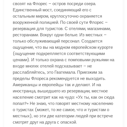
свозят на Флорес – остров посреди озера.
Единственный мост, соединяющий его с
остальным миром, круглосуточно охраняется
вооруженной полицией. По своей сути Флорес –
резервация для туристов. С отелями, магазинами,
ресторанами. Вокруг одни белые. Из местных –
только обслуживающий персонал. Создается
ощущение, что вы на модном европейском курорте
(ощущение подкрепляется соответствующими
ценами). И только охрана с помповыми ружьями на
входе многих отелей подсказывает – не
расслабляйтесь, это Гватемала. Приезжим за
пределы Флореса рекомендуется не выходить.
Американцы и европейцы так и делают. И на
иностранца, вышедшего из резервации, местное
население смотрит как на чудо: «Ух ты, как он сюда
попал?» Не знаю, что говорят местному населению
о туристах (может, то же самое, что и туристам о
местных), но эти две категории людей при встрече
смотрят друг на друга с опаской.