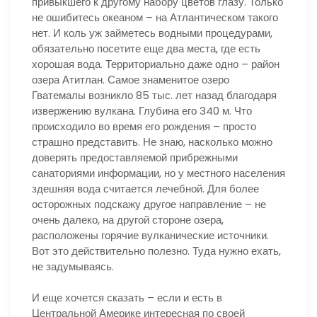
привыкшего к другому набору цветов глазу. Только
не ошибитесь океаном – на Атлантическом такого
нет. И коль уж займетесь водными процедурами,
обязательно посетите еще два места, где есть
хорошая вода. Территориально даже одно – район
озера Атитлан. Самое знаменитое озеро
Гватемалы возникло 85 тыс. лет назад благодаря
извержению вулкана. Глубина его 340 м. Что
происходило во время его рождения – просто
страшно представить. Не знаю, насколько можно
доверять предоставляемой прибрежными
санаториями информации, но у местного населения
здешняя вода считается лечебной. Для более
осторожных подскажу другое направление – не
очень далеко, на другой стороне озера,
расположены горячие вулканические источники.
Вот это действительно полезно. Туда нужно ехать,
не задумываясь.
И еще хочется сказать – если и есть в
Центральной Америке интересная по своей