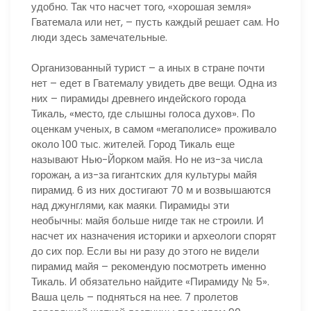
удобно. Так что насчет того, «хорошая земля»
Гватемала или нет, – пусть каждый решает сам. Но
люди здесь замечательные.
Организованный турист – а иных в стране почти
нет – едет в Гватемалу увидеть две вещи. Одна из
них – пирамиды древнего индейского города
Тикаль, «место, где слышны голоса духов». По
оценкам ученых, в самом «мегаполисе» проживало
около 100 тыс. жителей. Город Тикаль еще
называют Нью-Йорком майя. Но не из-за числа
горожан, а из-за гигантских для культуры майя
пирамид. 6 из них достигают 70 м и возвышаются
над джунглями, как маяки. Пирамиды эти
необычны: майя больше нигде так не строили. И
насчет их назначения историки и археологи спорят
до сих пор. Если вы ни разу до этого не видели
пирамид майя – рекомендую посмотреть именно
Тикаль. И обязательно найдите «Пирамиду № 5».
Ваша цель – подняться на нее. 7 пролетов