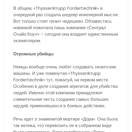
В общем, «ThyssenKrupp Fordertechnik» в
очередной раз создала шедевр инженерной мысли.
Вот только стоит гигант недешево. Обзавестись
новинкой пожелала лишь компания «Сентрал
Охайо Коул» – сегодня она владеет единственным
экземпляром.
Огромные убийцы
Немцы вообще очень любят создавать гигантские
машины. И уже помянутая «ThyssenKrupp
Fordertechnik» тут, пожалуй, на первом месте.
Особенно в деле создания агрегатов для убийства
людей. Именно этой компании принадлежит
сомнительная честь создания самых больших
орудий, применявшихся в боевых действиях.
Речь идет о знаменитой мортире «Дора». Она была
так велика, что перевозить ее в собранном виде
было невозможно. Даже разобранная «Дора»