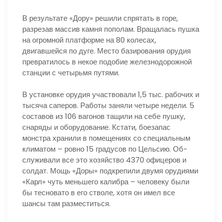
В результате «Дору» решили спрятать в горе,
разрезав массив камня пополам. Вращалась пушка
на огромной платформе на 80 колесах,
двигавшейся по дуге. Место базирования орудия
превратилось в некое подобие железнодорожной
станции с четырьмя путями.
В установке орудия участвовали 1,5 тыс. рабочих и
тысяча саперов. Работы заняли четыре недели. 5
составов из 106 вагонов тащили на себе пушку,
снаряды и оборудование. Кстати, боезапас
монстра хранили в помещениях со специальным
климатом – ровно 15 градусов по Цельсию. Об-
служивали все это хозяйство 4370 офицеров и
солдат. Мощь «Доры» подкрепили двумя орудиями
«Карл» чуть меньшего калибра – человеку были
бы тесновато в его стволе, хотя он имел все
шансы там разместиться.