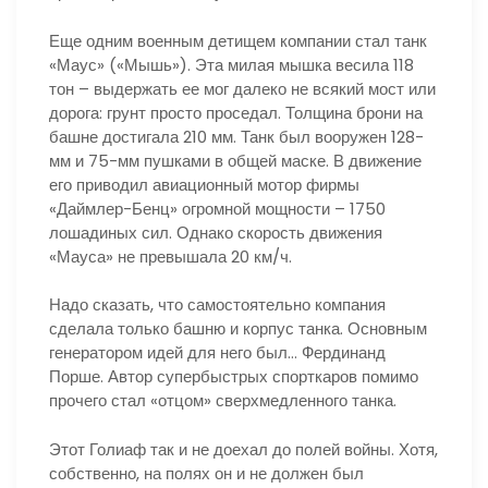
Еще одним военным детищем компании стал танк
«Маус» («Мышь»). Эта милая мышка весила 118
тон – выдержать ее мог далеко не всякий мост или
дорога: грунт просто проседал. Толщина брони на
башне достигала 210 мм. Танк был вооружен 128-
мм и 75-мм пушками в общей маске. В движение
его приводил авиационный мотор фирмы
«Даймлер-Бенц» огромной мощности – 1750
лошадиных сил. Однако скорость движения
«Мауса» не превышала 20 км/ч.
Надо сказать, что самостоятельно компания
сделала только башню и корпус танка. Основным
генератором идей для него был… Фердинанд
Порше. Автор супербыстрых спорткаров помимо
прочего стал «отцом» сверхмедленного танка.
Этот Голиаф так и не доехал до полей войны. Хотя,
собственно, на полях он и не должен был