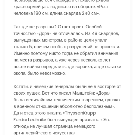
красноармейца с надписью на обороте: «Рост
человека 180 см, длина снаряда 240 см».
Так где же разрывы? Ответ прост. Особой
точностью «Дора» не отличалась. Из 48 снарядов,
выпущенных монстром, в районе цели упали
только 5, причем особых разрушений не принесли.
Именно поэтому никто тогда не обратил внимания
на места разрывов, а уже через несколько лет
после войны определить, где воронка, а где остатки
окопа, было невозможно.
Кстати, и немецкие генералы были не в восторге от
своих пушек. Вот что писал Манштейн: «Дора»
была величайшим техническим творением, однако
в военном отношении абсолютно бесполезным».
Да и отец этого гиганта «ThyssenKrupp
Fordertechnik» был вынужден признать: «Это
отнюдь не лучшая страница немецкого
артиллерий-ского искусства».