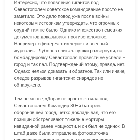
Интересно, что появления гигантов под
Севастополем советское командование просто не
заметило. Это дало повод уже после войны
некоторым историкам утверждать, что огромных
орудий там не было. Однако множество немецких
документов доказывают противоположное.
Например, офицер-артиллерист и военный
журналист Лубянов считал: пушки развернули, но
бомбардировку Севастополя провести не успели –
город и так пал. Подтверждений этому, правда, нет.
Однако нельзя доказать и обратное. Так или иначе,
следов разрывов гигантских снарядов не
обнаружено.
Тем не менее, «Дора» не просто стояла под
Севастополем. Командир 30-й батареи,
оборонявшей город, четко докладывал, что его
позиции обстреливают тяжелые мортиры
невиданной ранее мощности, и он был не одинок. В
штаб даже была отправлена фотокарточка
неразорвавшегося снаряда и стоящего рядом