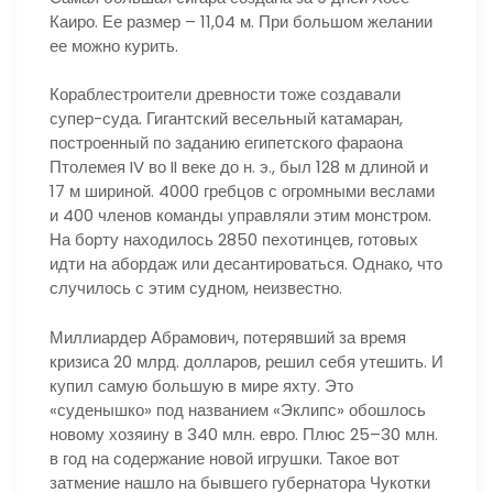
Каиро. Ее размер – 11,04 м. При большом желании
ее можно курить.
Кораблестроители древности тоже создавали
супер-суда. Гигантский весельный катамаран,
построенный по заданию египетского фараона
Птолемея IV во II веке до н. э., был 128 м длиной и
17 м шириной. 4000 гребцов с огромными веслами
и 400 членов команды управляли этим монстром.
На борту находилось 2850 пехотинцев, готовых
идти на абордаж или десантироваться. Однако, что
случилось с этим судном, неизвестно.
Миллиардер Абрамович, потерявший за время
кризиса 20 млрд. долларов, решил себя утешить. И
купил самую большую в мире яхту. Это
«суденышко» под названием «Эклипс» обошлось
новому хозяину в 340 млн. евро. Плюс 25–30 млн.
в год на содержание новой игрушки. Такое вот
затмение нашло на бывшего губернатора Чукотки