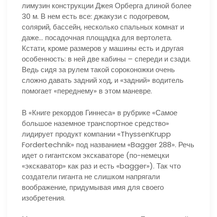
лимузин конструкции Джея Орберга длиной более
30 м. В нем есть все: джакузи с подогревом,
солярий, бассейн, несколько спальных комнат и
даже… посадочная площадка для вертолета.
Кстати, кроме размеров у машины есть и другая
особенность: в ней две кабины – спереди и сзади.
Ведь сидя за рулем такой сороконожки очень
сложно давать задний ход, и «задний» водитель
помогает «переднему» в этом маневре.
В «Книге рекордов Гиннеса» в рубрике «Самое
большое наземное транспортное средство»
лидирует продукт компании «ThyssenKrupp
Fordertechnik» под названием «Bagger 288». Речь
идет о гигантском экскаваторе (по-немецки
«экскаватор» как раз и есть «bagger»). Так что
создатели гиганта не слишком напрягали
воображение, придумывая имя для своего
изобретения.