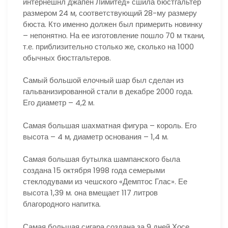
интернешнл джапен Лимитед» сшила бюстгальтер
размером 24 м, соответствующий 28-му размеру
бюста. Кто именно должен был примерить новинку
– непонятно. На ее изготовление пошло 70 м ткани,
т.е. приблизительно столько же, сколько на 1000
обычных бюстгальтеров.
Самый большой елочный шар был сделан из
гальванизированной стали в декабре 2000 года.
Его диаметр – 4,2 м.
Самая большая шахматная фигура – король. Его
высота – 4 м, диаметр основания – 1,4 м.
Самая большая бутылка шампанского была
создана 15 октября 1998 года семерыми
стеклодувами из чешского «Демптос Глас». Ее
высота 1,39 м. она вмещает 117 литров
благородного напитка.
Самая большая сигара создана за 9 дней Хосе