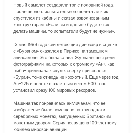
Новый самолет создавали три с половиной года.
После первого испытательного полета летчик
спустился из кабины и сказал взволнованным
конструкторам: «Если вы и дальше будете так
делать машины, то испытатели будут не нужны».
13 мая 1989 года сей летающий динозавр в сцепке
с «Бураном» оказался в Париже на тамошнем
авиасалоне. Это была слава. Журналы пестрели
фотографиями, на которых к огромному «Ан», как
рыба-прилипала к акуле, сверху присосался
«Буран», тоже отнюдь не крохотный. Еще через год
Ан-225 в полете с взлетным весом 500 тонн
установил сразу 106 мировых рекордов.
Машина так понравилась англичанам, что ее
изображение было помещено на тринадцати
серебряных монетах, выпущенных Британским
монетным двором. Серия посвящена 100-летнему
юбилею мировой авиации.