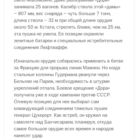
занимала 25 вагонов. Калибр ствола этой «дамы»
– 807 мм, вес снаряда – чуть больше 7 тонн,
длина ствола – 32 м при общей длине орудия
около 50 м. Кстати, стрелять ближе, чем на 25 км,
эта пушка не умела. Ее позиции охраняли
зенитные батареи и специальные истребительные
соединения Люфтваффе.
Изначально орудие собирались применить в битве
за Францию для прорыва линии Мажино. Но когда
стальные колонны Гудериана рванули через
Бельгию на Париж, необходимость в штурме
укреплений отпала. Боевое крещение «Дора»
получила уже в ходе кампании против СССР.
Огневую позицию для нее выбирал сам
командующий соединением тяжелых пушек
генерал Цукерорт. Как ястреб, он кружил на
самолете над Бахчисараем, планируя, откуда
самое большое орудие всех времен и народов
нанесет удар.