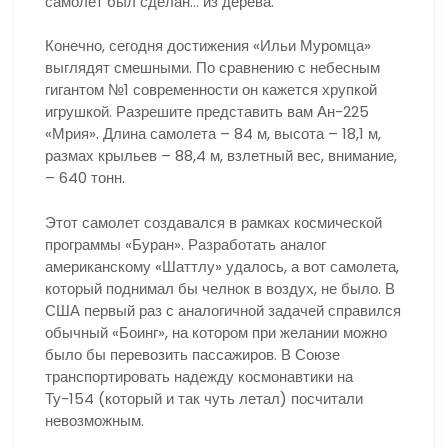
самолет был сделан… из дерева.
Конечно, сегодня достижения «Ильи Муромца»
выглядят смешными. По сравнению с небесным
гигантом №1 современности он кажется хрупкой
игрушкой. Разрешите представить вам Ан-225
«Мрия». Длина самолета – 84 м, высота – 18,1 м,
размах крыльев – 88,4 м, взлетный вес, внимание,
– 640 тонн.
Этот самолет создавался в рамках космической
программы «Буран». Разработать аналог
американскому «Шаттлу» удалось, а вот самолета,
который поднимал бы челнок в воздух, не было. В
США первый раз с аналогичной задачей справился
обычный «Боинг», на котором при желании можно
было бы перевозить пассажиров. В Союзе
транспортировать надежду космонавтики на
Ту-154 (который и так чуть летал) посчитали
невозможным.