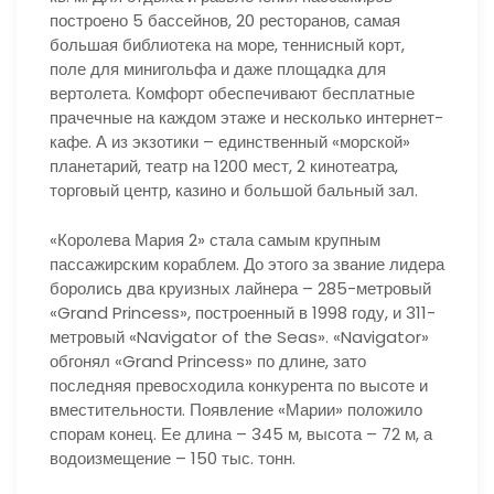
построено 5 бассейнов, 20 ресторанов, самая
большая библиотека на море, теннисный корт,
поле для минигольфа и даже площадка для
вертолета. Комфорт обеспечивают бесплатные
прачечные на каждом этаже и несколько интернет-
кафе. А из экзотики – единственный «морской»
планетарий, театр на 1200 мест, 2 кинотеатра,
торговый центр, казино и большой бальный зал.
«Королева Мария 2» стала самым крупным
пассажирским кораблем. До этого за звание лидера
боролись два круизных лайнера – 285-метровый
«Grand Princess», построенный в 1998 году, и 311-
метровый «Navigator of the Seas». «Navigator»
обгонял «Grand Princess» по длине, зато
последняя превосходила конкурента по высоте и
вместительности. Появление «Марии» положило
спорам конец. Ее длина – 345 м, высота – 72 м, а
водоизмещение – 150 тыс. тонн.