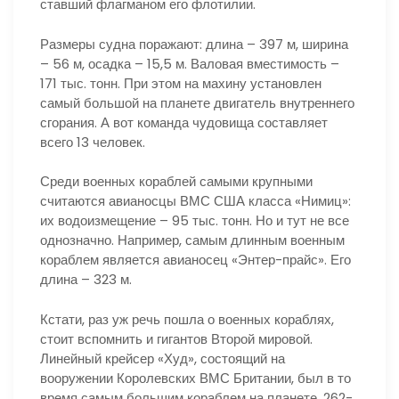
ставший флагманом его флотилии.
Размеры судна поражают: длина – 397 м, ширина
– 56 м, осадка – 15,5 м. Валовая вместимость –
171 тыс. тонн. При этом на махину установлен
самый большой на планете двигатель внутреннего
сгорания. А вот команда чудовища составляет
всего 13 человек.
Среди военных кораблей самыми крупными
считаются авианосцы ВМС США класса «Нимиц»:
их водоизмещение – 95 тыс. тонн. Но и тут не все
однозначно. Например, самым длинным военным
кораблем является авианосец «Энтер-прайс». Его
длина – 323 м.
Кстати, раз уж речь пошла о военных кораблях,
стоит вспомнить и гигантов Второй мировой.
Линейный крейсер «Худ», состоящий на
вооружении Королевских ВМС Британии, был в то
время самым большим кораблем на планете. 262-