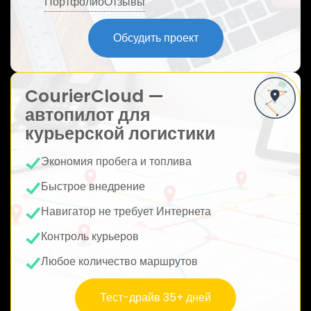
Портфолио
Отзывы
ю
Обсудить проект
CourierCloud —
автопилот для
курьерской логистики
Экономия пробега и топлива
Быстрое внедрение
Навигатор не требует Интернета
Контроль курьеров
Любое количество маршрутов
Тест-драйв 35+ дней