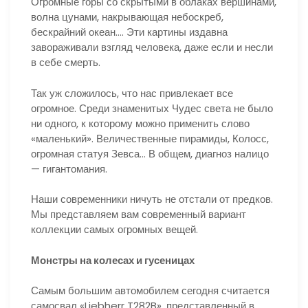
Огромные горы со скрытыми в облаках вершинами,
волна цунами, накрывающая небоскреб,
бескрайний океан.… Эти картины издавна
завораживали взгляд человека, даже если и несли
в себе смерть.
Так уж сложилось, что нас привлекает все
огромное. Среди знаменитых Чудес света не было
ни одного, к которому можно применить слово
«маленький». Величественные пирамиды, Колосс,
огромная статуя Зевса… В общем, диагноз налицо
— гигантомания.
Наши современники ничуть не отстали от предков.
Мы представляем вам современный вариант
коллекции самых огромных вещей.
Монстры на колесах и гусеницах
Самым большим автомобилем сегодня считается
самосвал «Liebherr T282B», представленный в