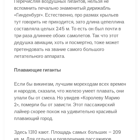
Перечисляя воздушных гигантов, нельзя не
вспомнить печально знаменитый дирижабль
«Гинденбург». Естественно, про размах крыльев
тут говорить не приходится, зато длина цепеллина
составляла целых 245 м. То есть он был почти в
три раза длиннее обоих самолетов. Так что этот
дедушка авиации, хоть и посмертно, тоже может
претендовать на звание самого большого
летательного аппарата.
Плавающие гиганты
Если бы викингам, лучшим мореходам всех времен
и народов, сказали, что железо умеет плавать, они
упали бы от смеха. Но увидев «Королеву Марию
2», померли бы от зависти. Этот пассажирский
лайнер скорее похож на удивительно красивый
плавающий город.
Здесь 1310 кают. Площадь самых больших – 209
кв. м. Для отдыха и развлечения пассажиров