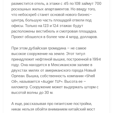
разместится отель, а этажи с 45 по 108 займут 700
роскошных жилых апартаментов. Но ввиду того,
что небоскреб станет основой нового бизнес-
центра, большую часть площадей отвели под
офисы. Только на 123 и 124 этажах будут
расположены вестибюль и смотровая площадка.
Проект обошелся в более чем 4 млрд. долларов.
При этом дубайская громадина – не самое
высокое сооружение на земле. Этот титул
принадлежит нефтяной вышке, построенной в 1994
году. Она находится в Мексиканском заливе в
двухстах милях от американского города Новый
Орлеан. Вышка, собственность компании «Shell
Oil», называется «Auger TLP». Высота ее –
километр. Сооружение может выдержать шторм с
высотой волны до 30 м.
А еще, рассказывая про гигантские постройки,
никак нельзя обойти вниманием китайский мост