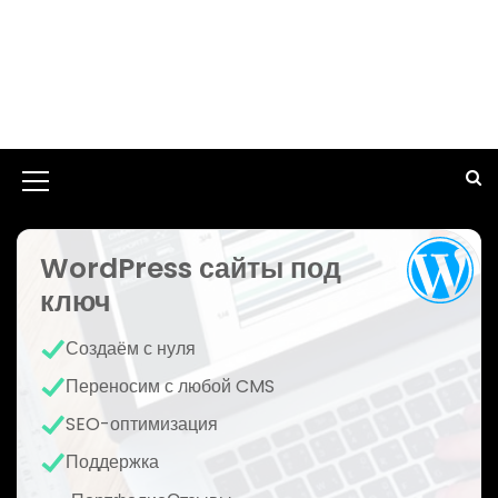
И
к
WordPress сайты под
о
ключ
н
к
Создаём с нуля
а
Переносим с любой CMS
м
SEO-оптимизация
е
Поддержка
н