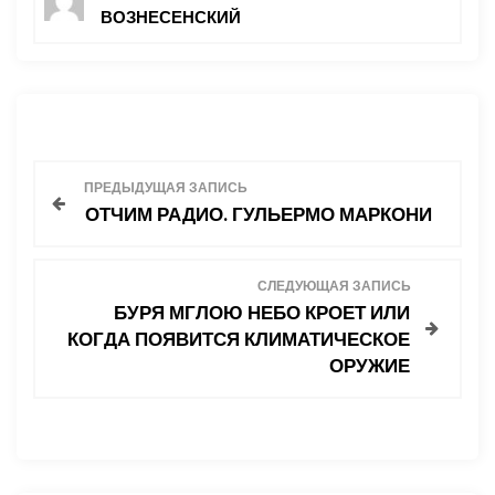
ВОЗНЕСЕНСКИЙ
Н
ПРЕДЫДУЩАЯ ЗАПИСЬ
ОТЧИМ РАДИО. ГУЛЬЕРМО МАРКОНИ
а
в
СЛЕДУЮЩАЯ ЗАПИСЬ
БУРЯ МГЛОЮ НЕБО КРОЕТ ИЛИ
и
КОГДА ПОЯВИТСЯ КЛИМАТИЧЕСКОЕ
ОРУЖИЕ
г
а
ц