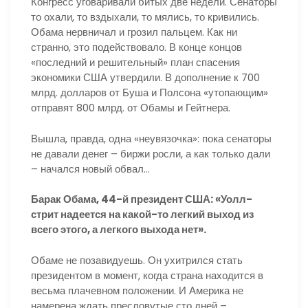
Конгресс уговаривали битых две недели. Сенаторы
то охали, то вздыхали, то мялись, то кривились.
Обама нервничал и грозил пальцем. Как ни
странно, это подействовало. В конце концов
«последний и решительный» план спасения
экономики США утвердили. В дополнение к 700
млрд. долларов от Буша и Полсона «утопающим»
отправят 800 млрд. от Обамы и Гейтнера.
Вышла, правда, одна «неувязочка»: пока сенаторы
не давали денег – биржи росли, а как только дали
– начался новый обвал…
Барак Обама, 44-й президент США: «Уолл-
стрит надеется на какой-то легкий выход из
всего этого, а легкого выхода нет».
Обаме не позавидуешь. Он ухитрился стать
президентом в момент, когда страна находится в
весьма плачевном положении. И Америка не
намерена ждать пресловутые сто дней –