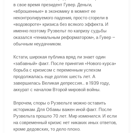
в свое время президент Гувер. Деньги,
«вброшенные» в экономику в момент ее
неконтролируемого падения, просто сгорели в
«водовороте» кризиса без всякого эффекта. И
именно поэтому Рузвельт по капризу судьбы
оказался «гениальным реформатором», а Гувер –
обычным неудачником.
Кстати, широкая публика вряд ли знает один
«забавный» факт. После принятия «Нового курса»
борьба с кризисом с переменным успехом
продолжалась еще долгих шесть лет. А
завершилась Великая депрессия… в 1939 году,
аккурат с началом Второй мировой войны.
Впрочем, споры о Рузвельте можно оставить
историкам. Для Обамы важен иной факт. После
Рузвельта прошло 70 лет. Мир изменился. И если
на современный кризис нет никаких иных ответов,
кроме дедовских, то дело плохо.