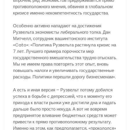
Впрочем, ряд экономистов придерживается прямо
противоположного мнения, обвиняя в глобальном
кризисе именно некомпетентность государства.
Особенно активно нападают на достижения
Рузвельта экономисты либерального толка. Дан
Митчелл, сотрудник вашингтонского института
«Cato»: «Политика Рузвельта растянула кризис на
7 лет. Лучшего примера порочности мер
государственного вмешательства трудно отыскать.
Мы не имеем права повторять этот опыт, вновь
повышать налоги и увеличивать государственные
расходы. Политики перешли дорогу бизнесменам».
А есть и иная версия – Рузвельт потому добился
успеха в борьбе с депрессией, что к моменту его
прихода к власти рынки уже достигли дна и падать
дальше было просто некуда. А вот не вовремя
предпринятое вливание бюджетных средств может
привести к прямо противоположному результату.
Именно на этом, как предполагается, «прокололся»