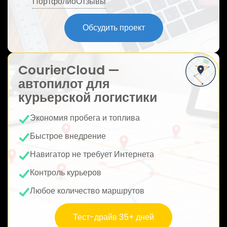
Портфолио
Отзывы
ю
Обсудить проект
CourierCloud —
автопилот для
курьерской логистики
Экономия пробега и топлива
Быстрое внедрение
Навигатор не требует Интернета
Контроль курьеров
Любое количество маршрутов
Тест-драйв 35+ дней