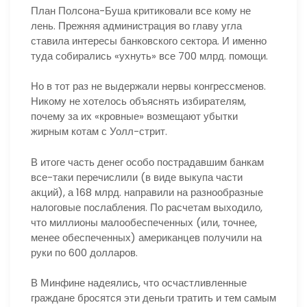
План Полсона-Буша критиковали все кому не
лень. Прежняя администрация во главу угла
ставила интересы банковского сектора. И именно
туда собирались «ухнуть» все 700 млрд. помощи.
Но в тот раз не выдержали нервы конгрессменов.
Никому не хотелось объяснять избирателям,
почему за их «кровные» возмещают убытки
жирным котам с Уолл-стрит.
В итоге часть денег особо пострадавшим банкам
все-таки перечислили (в виде выкупа части
акций), а 168 млрд. направили на разнообразные
налоговые послабления. По расчетам выходило,
что миллионы малообеспеченных (или, точнее,
менее обеспеченных) американцев получили на
руки по 600 долларов.
В Минфине надеялись, что осчастливленные
граждане бросятся эти деньги тратить и тем самым