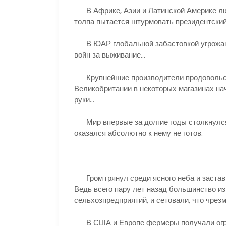
В Африке, Азии и Латинской Америке люд
толпа пытается штурмовать президентски
В ЮАР глобальной забастовкой угрожают
войн за выживание…
Крупнейшие производители продовольстви
Великобритании в некоторых магазинах на
руки…
Мир впервые за долгие годы столкнулся
оказался абсолютно к нему не готов.
Гром грянул среди ясного неба и застав
Ведь всего пару лет назад большинство из
сельхозпредприятий, и сетовали, что чрез
В США и Европе фермеры получали огром