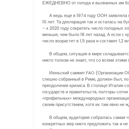
ЕЖЕДНЕВНО от голода и вызванных им бо
А ведь еще в 1974 году ООН заявляла о 
10 лет. Та декларация так и осталась на 
– к 2020 году сократить число голодных хо
меньше, чем было 18 лет назад. А если с к
число возрастет в 1,5 раза и составит 1,2 м
В общем, ситуация в мире складывается 
никто толком не знает, что со всеми этими
Июньский саммит FAO (Организации ООН 
спешно собранный в Риме, должен был, по
преодоления кризиса. В столице Италии со
государств и правительств, полторы сотни
«профильных» международных организаций
своим присутствием, хотя их там явно не ж
В общем, аудитория собралась самая что
конкретных мер никто предложить так и не