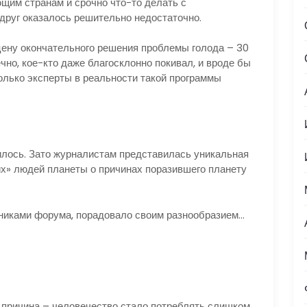
щим странам и срочно что-то делать с
вдруг оказалось решительно недостаточно.
у окончательного решения проблемы голода – 30
чно, кое-кто даже благосклонно покивал, и вроде бы
олько эксперты в реальности такой программы
ось. Зато журналистам представилась уникальная
х» людей планеты о причинах поразившего планету
иками форума, порадовало своим разнообразием…
причина – человечество стало потреблять слишком