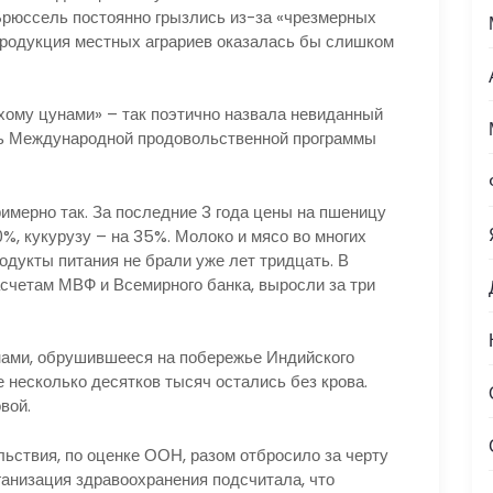
Брюссель постоянно грызлись из-за «чрезмерных
продукция местных аграриев оказалась бы слишком
му цунами» – так поэтично назвала невиданный
ль Международной продовольственной программы
ерно так. За последние 3 года цены на пшеницу
0%, кукурузу – на 35%. Молоко и мясо во многих
одукты питания не брали уже лет тридцать. В
асчетам МВФ и Всемирного банка, выросли за три
ми, обрушившееся на побережье Индийского
е несколько десятков тысяч остались без крова.
овой.
твия, по оценке ООН, разом отбросило за черту
ганизация здравоохранения подсчитала, что