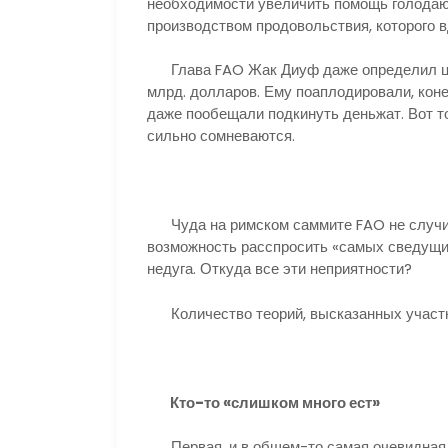
необходимости увеличить помощь голодаю
производством продовольствия, которого 
Глава FAO Жак Диуф даже определил цен
млрд. долларов. Ему поаплодировали, коне
даже пообещали подкинуть деньжат. Вот т
сильно сомневаются.
Чуда на римском саммите FAO не случил
возможность расспросить «самых сведущи
недуга. Откуда все эти неприятности?
Количество теорий, высказанных участн
Кто-то «слишком много ест»
Первая, и в общем-то самая очевидная 