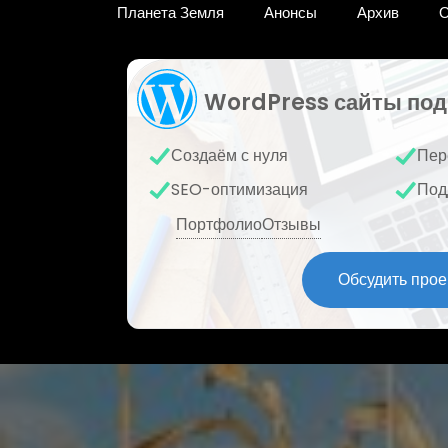
Планета Земля
Анонсы
Архив
О
WordPress сайты под
Создаём с нуля
Пер
SEO-оптимизация
Под
Портфолио
Отзывы
Обсудить прое