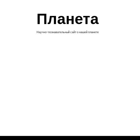
П
е
Планета
р
е
й
Научно-познавательный сайт о нашей планете
т
и
к
с
о
д
е
р
ж
и
м
о
м
у