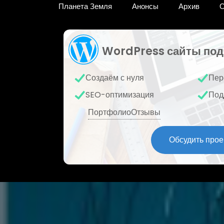
Планета Земля
Анонсы
Архив
О
WordPress сайты под
Создаём с нуля
Пер
SEO-оптимизация
Под
Портфолио
Отзывы
Обсудить прое