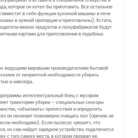
да, которое он хотел бы приготовить. Все остальное
 совместит в себе функции кухонной машины и печи
ешаны в нужной пропорции и приготовлены). Кстати,
зводители многих продуктов и полуфабрикатов будут
нитными картами для приготовления в подобных
ных ведущими мировыми производителями бытовой
х хозяев от неприятной необходимости убирать
тью и навсегда.
программы интеллектуальный боец с мусором
ляет траекторию уборки – специальные сенсоры
анстве, «объезжать» препятствия и определять
го он начинает планомерно очищать пол (причем, не
 если необходимо). Если пылесос «решит», что
ся, он сам найдет зарядное устройство, подключится
ку с того самого места, в котором прервал ее.