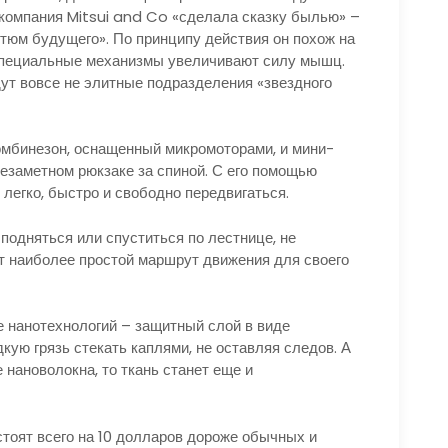
компания Mitsui and Co «сделала сказку былью» –
тюм будущего». По принципу действия он похож на
 специальные механизмы увеличивают силу мышц.
ут вовсе не элитные подразделения «звездного
омбинезон, оснащенный микромоторами, и мини-
езаметном рюкзаке за спиной. С его помощью
легко, быстро и свободно передвигаться.
подняться или спуститься по лестнице, не
ет наиболее простой маршрут движения для своего
е нанотехнологий – защитный слой в виде
ую грязь стекать каплями, не оставляя следов. А
 нановолокна, то ткань станет еще и
стоят всего на 10 долларов дороже обычных и