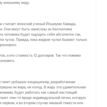
му внешнему виду.
так считает японский ученый Йошиуми Хамада,
и. Они могут быть нанесены из баллончика
ога человека будет ощущать себя абсолютно так,
ли чулок. Правда, пока жидкие чулки бывают только
ронзового.
ок, а его стоимость 12 долларов. Так что помимо
кономить.
станет рубашка-кондиционер, разработанная
рашна ни жара, ни холод. В жару эта удивительная
измами, будет работать как самый настоящий
танет чем-то вроде индивидуальной печки, которую
 в первом, и во втором случае никакой тяжести или