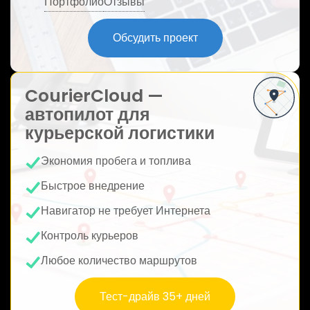
Портфолио
Отзывы
ю
Обсудить проект
CourierCloud —
автопилот для
курьерской логистики
Экономия пробега и топлива
Быстрое внедрение
Навигатор не требует Интернета
Контроль курьеров
Любое количество маршрутов
Тест-драйв 35+ дней