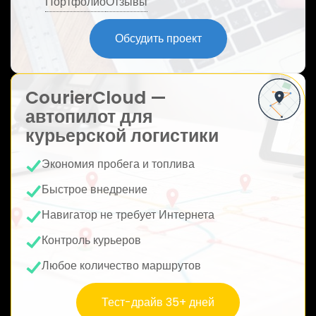
Портфолио
Отзывы
ю
Обсудить проект
CourierCloud —
автопилот для
курьерской логистики
Экономия пробега и топлива
Быстрое внедрение
Навигатор не требует Интернета
Контроль курьеров
Любое количество маршрутов
Тест-драйв 35+ дней