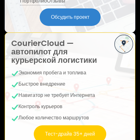
Портфолио
Отзывы
ю
Обсудить проект
CourierCloud —
автопилот для
курьерской логистики
Экономия пробега и топлива
Быстрое внедрение
Навигатор не требует Интернета
Контроль курьеров
Любое количество маршрутов
Тест-драйв 35+ дней