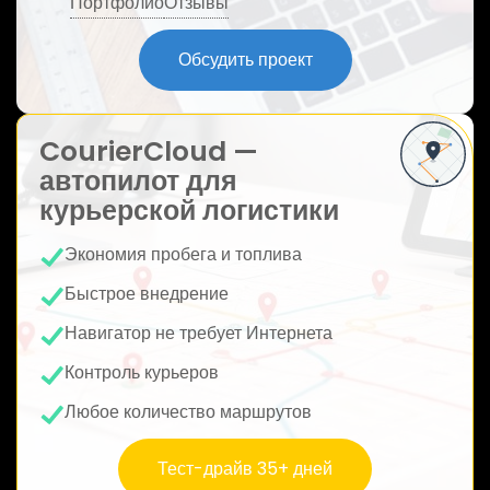
Портфолио
Отзывы
ю
Обсудить проект
CourierCloud —
автопилот для
курьерской логистики
Экономия пробега и топлива
Быстрое внедрение
Навигатор не требует Интернета
Контроль курьеров
Любое количество маршрутов
Тест-драйв 35+ дней