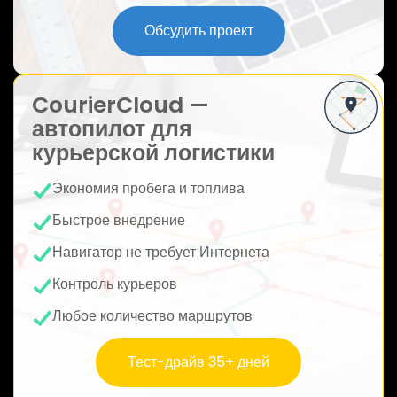
ю
Обсудить проект
CourierCloud —
автопилот для
курьерской логистики
Экономия пробега и топлива
Быстрое внедрение
Навигатор не требует Интернета
Контроль курьеров
Любое количество маршрутов
Тест-драйв 35+ дней