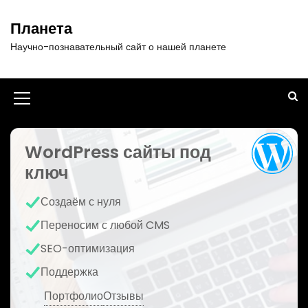
П
е
Планета
р
Научно-познавательный сайт о нашей планете
е
й
т
и
И
к
к
с
о
WordPress сайты под
о
д
ключ
н
е
р
к
Создаём с нуля
ж
а
и
Переносим с любой CMS
м
м
SEO-оптимизация
о
е
м
Поддержка
у
н
Портфолио
Отзывы