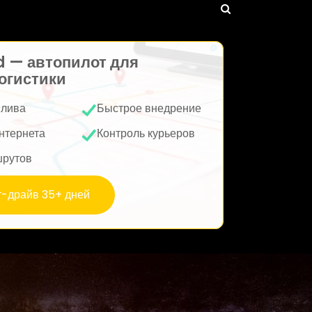
d — автопилот для
огистики
плива
Быстрое внедрение
нтернета
Контроль курьеров
шрутов
т-драйв 35+ дней