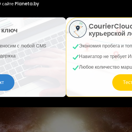
 сайте Planeta.by
CourierClou
 ключ
курьерской л
еносим с любой CMS
Экономия пробега и то
держка
Навигатор не требует И
Любое количество мар
кт
Тес