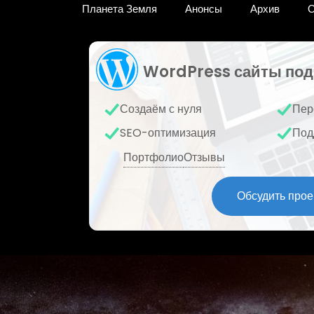
Планета Земля
Анонсы
Архив
О
WordPress сайты под
Создаём с нуля
Пер
SEO-оптимизация
Под
Портфолио
Отзывы
Обсудить прое