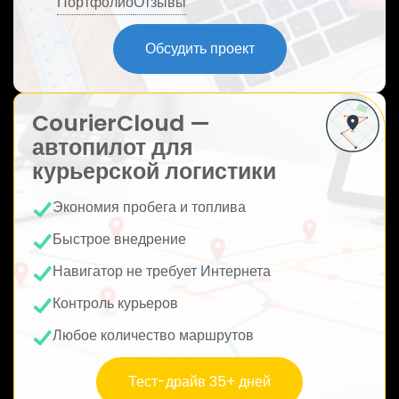
Портфолио
Отзывы
ю
Обсудить проект
CourierCloud —
автопилот для
курьерской логистики
Экономия пробега и топлива
Быстрое внедрение
Навигатор не требует Интернета
Контроль курьеров
Любое количество маршрутов
Тест-драйв 35+ дней