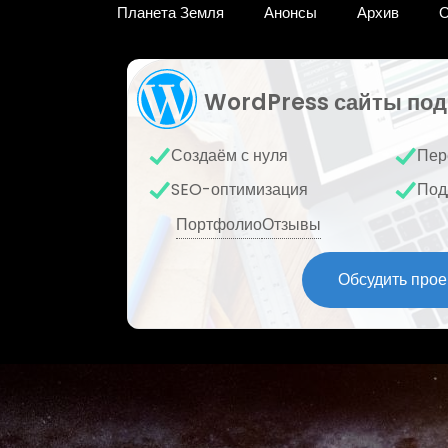
Планета Земля
Анонсы
Архив
О
WordPress сайты под
Создаём с нуля
Пер
SEO-оптимизация
Под
Портфолио
Отзывы
Обсудить прое