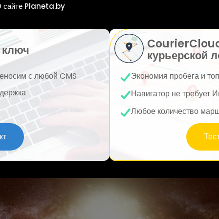
 сайте Planeta.by
CourierClou
 ключ
курьерской л
еносим с любой CMS
Экономия пробега и то
держка
Навигатор не требует И
Любое количество мар
кт
Тес