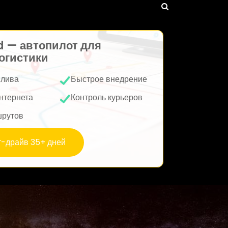
d — автопилот для
огистики
плива
Быстрое внедрение
нтернета
Контроль курьеров
шрутов
т-драйв 35+ дней