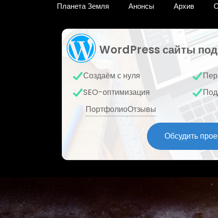
Планета Земля
Анонсы
Архив
О
WordPress сайты под
Создаём с нуля
Пер
SEO-оптимизация
Под
Портфолио
Отзывы
Обсудить прое