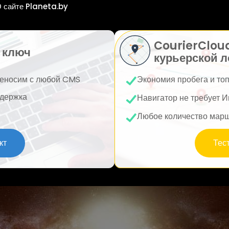
 сайте Planeta.by
CourierClou
 ключ
курьерской л
еносим с любой CMS
Экономия пробега и то
держка
Навигатор не требует И
Любое количество мар
кт
Тес