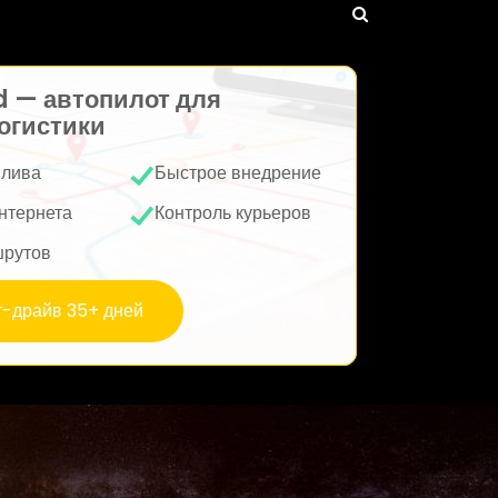
d — автопилот для
огистики
плива
Быстрое внедрение
нтернета
Контроль курьеров
шрутов
т-драйв 35+ дней